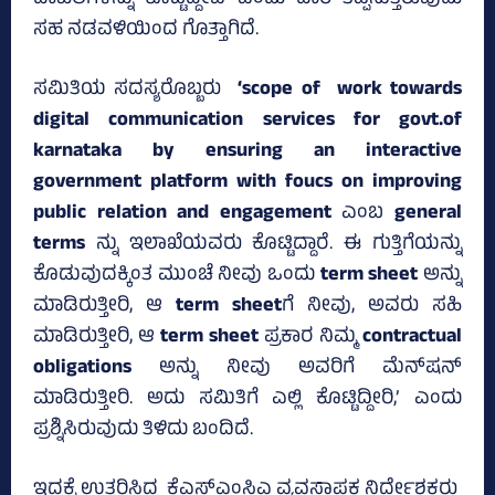
ಸಹ ನಡವಳಿಯಿಂದ ಗೊತ್ತಾಗಿದೆ.
ಸಮಿತಿಯ ಸದಸ್ಯರೊಬ್ಬರು
‘scope of work towards
digital communication services for govt.of
karnataka by ensuring an interactive
government platform with foucs on improving
public relation and engagement
ಎಂಬ
general
terms
ನ್ನು ಇಲಾಖೆಯವರು ಕೊಟ್ಟಿದ್ದಾರೆ. ಈ ಗುತ್ತಿಗೆಯನ್ನು
ಕೊಡುವುದಕ್ಕಿಂತ ಮುಂಚೆ ನೀವು ಒಂದು
term sheet
ಅನ್ನು
ಮಾಡಿರುತ್ತೀರಿ, ಆ
term sheet
ಗೆ ನೀವು, ಅವರು ಸಹಿ
ಮಾಡಿರುತ್ತೀರಿ, ಆ
term sheet
ಪ್ರಕಾರ ನಿಮ್ಮ
contractual
obligations
ಅನ್ನು ನೀವು ಅವರಿಗೆ ಮೆನ್‌ಷನ್‌
ಮಾಡಿರುತ್ತೀರಿ. ಅದು ಸಮಿತಿಗೆ ಎಲ್ಲಿ ಕೊಟ್ಟಿದ್ದೀರಿ,’ ಎಂದು
ಪ್ರಶ್ನಿಸಿರುವುದು ತಿಳಿದು ಬಂದಿದೆ.
ಇದಕ್ಕೆ ಉತ್ತರಿಸಿದ್ದ ಕೆಎಸ್‌ಎಂಸಿಎ ವ್ಯವಸ್ಥಾಪಕ ನಿರ್ದೇಶಕರು