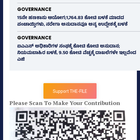
GOVERNANCE
15ನೇ ಹಣಕಾಸು ಆಯೋಗ;1,764.83 ಕೋಟಿ ಬಳಕೆ ಮಾಡದ
ಪಂಚಾಯ್ತಿಗಳು, ನರೇಗಾ ಅನುದಾನವೂ ಅನ್ಯ ಉದ್ದೇಶಕ್ಕೆ ಬಳಕೆ
GOVERNANCE
ಐಎಎಸ್‌ ಅಧಿಕಾರಿಗಳ ಸಂಘಕ್ಕೆ ಕೋಟಿ ಕೋಟಿ ಅನುದಾನ;
ನಿಯಮಬಾಹಿರ ಬಳಕೆ, 9.50 ಕೋಟಿ ವೆಚ್ಚಕ್ಕೆ ದಾಖಲೆಗಳೇ ಇಲ್ಲವೆಂದ
ಎಜಿ
Support THE-FILE
Please Scan To Make Your Contribution