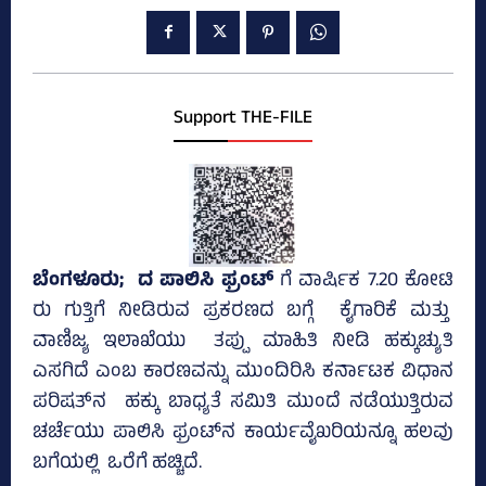
Support THE-FILE
ಬೆಂಗಳೂರು; ದ ಪಾಲಿಸಿ ಫ್ರಂಟ್
ಗೆ ವಾರ್ಷಿಕ 7.20 ಕೋಟಿ
ರು ಗುತ್ತಿಗೆ ನೀಡಿರುವ ಪ್ರಕರಣದ ಬಗ್ಗೆ ಕೈಗಾರಿಕೆ ಮತ್ತು
ವಾಣಿಜ್ಯ ಇಲಾಖೆಯು ತಪ್ಪು ಮಾಹಿತಿ ನೀಡಿ ಹಕ್ಕುಚ್ಯುತಿ
ಎಸಗಿದೆ ಎಂಬ ಕಾರಣವನ್ನು ಮುಂದಿರಿಸಿ ಕರ್ನಾಟಕ ವಿಧಾನ
ಪರಿಷತ್‌ನ ಹಕ್ಕು ಬಾಧ್ಯತೆ ಸಮಿತಿ ಮುಂದೆ ನಡೆಯುತ್ತಿರುವ
ಚರ್ಚೆಯು ಪಾಲಿಸಿ ಫ್ರಂಟ್‌ನ ಕಾರ್ಯವೈಖರಿಯನ್ನೂ ಹಲವು
ಬಗೆಯಲ್ಲಿ ಒರೆಗೆ ಹಚ್ಚಿದೆ.