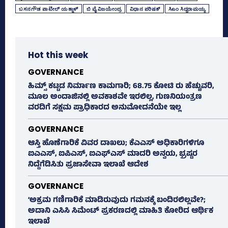
ಬಸನಗೌಡ ಪಾಟೀಲ್‌ ಯತ್ನಾಳ್‌
ಬಿ ವೈ ವಿಜಯೇಂದ್ರ
ವಿಧಾನ ಪರಿಷತ್‌
ಸಿಎಂ ಸಿದ್ದರಾಮಯ್ಯ
Hot this week
GOVERNANCE
ಹಿಮ್ಸ್‌ ಕಟ್ಟಡ ನಿರ್ಮಾಣ ಕಾಮಗಾರಿ; 68.75 ಕೋಟಿ ರು ಹೆಚ್ಚುವರಿ,
ಮೂಲ ಅಂದಾಜಿನಲ್ಲಿ ಅವಕಾಶವೇ ಇರಲಿಲ್ಲ, ಗುಣನಿಯಂತ್ರಣ
ವರದಿಗೆ ಸಕ್ಷಮ ಪ್ರಾಧಿಕಾರದ ಅನುಮೋದನೆಯೇ ಇಲ್ಲ
GOVERNANCE
ಆಸ್ತಿ ಹೊಣೆಗಾರಿಕೆ ವಿವರ ದಾಖಲು; ಕೆಎಎಸ್ ಅಧಿಕಾರಿಗಳಿಗೂ
ಐಎಎಸ್‌, ಐಪಿಎಸ್‌, ಐಎಫ್‌ಎಸ್‌ ಮಾದರಿ ಅನ್ವಯ, ಭ್ರಷ್ಟರ
ನಿದ್ದೆಗೆಡಿಸಿತು ಪ್ರಜಾಸೇವಾ ಇಲಾಖೆ ಆದೇಶ
GOVERNANCE
‘ಅಕ್ರಮ ಗಣಿಗಾರಿಕೆ ಮಾಡಿರುವುದು ಗಮನಕ್ಕೆ ಬಂದಿರಲಿಲ್ಲವೇ?;
ಅದಾನಿ ಎಸಿಸಿ ಸಿಮೆಂಟ್ ಪ್ರಕರಣದಲ್ಲಿ ಮಾಹಿತಿ ಕೋರಿದ ಆರ್ಥಿಕ
ಇಲಾಖೆ