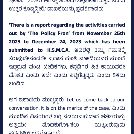
ಇಲಾಖೆಗೆ 2023ರ ಆಗಸ್ಟ್‌ 24ರಂದು ಸಲ್ಲಿಸಲಾಗಿರುತ್ತದೆ ಎಂದು
ಉತ್ತರ ಕೊಟ್ಟಿದ್ದೀರಿ,’ ದಾಖಲೆಯನ್ನು ಪ್ರದರ್ಶಿಸಿದರು.
‘There is a report regarding the activities carried
out by ‘The Policy Fron’ from November 25th
2023 to December 24, 2023 which has been
submitted to K.S.M.C.A.
ಇದರಲ್ಲಿ ತಮ್ಮ ಗಮನಕ್ಕೆ
ತರುವುದೇನಂದರೇ ಪ್ರಧಾನ ಮಂತ್ರಿ ಮೋದಿಯವರ ಮುಂದೆ
ಇಟ್ಟಿರುವ ಪಂಚ ಬೇಡಿಕೆಗಳು, ಕನ್ನಡಿಗರ ಹಿತ ಕಾಯುವರೇ
ಮೋದಿ ಎಂದು ಇದೆ,’ ಎಂದು ಸಿಟ್ಟಿಗೆದ್ದಿದ್ದರು ಎಂದು ತಿಳಿದು
ಬಂದಿದೆ.
ಆಗ ಇಲಾಖೆಯ ಮುಖ್ಯಸ್ಥರು ‘Let us come back to our
conversation. It is on the merits of the case,’ ಎಂದು
ಮುಂದಿನ ವಿಷಯಗಳ ಬಗ್ಗೆ ನಡೆಯಬಹುದಾದ ಚರ್ಚೆಯನ್ನು
ಅಲ್ಲಿಯೇ ಮೊಟಕುಗೊಳಿಸಲು ಯತ್ನಿಸಿರುವುದು
ನಡವಳಿಯಿಂದ ಗೊತ್ತಾಗಿದೆ.