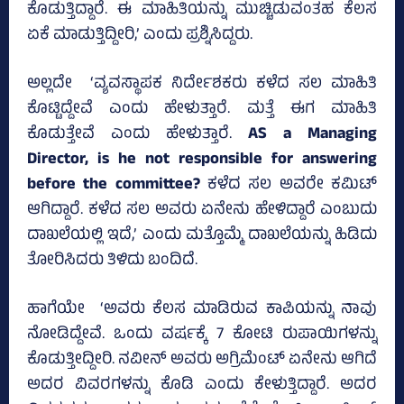
ಕೊಡುತ್ತಿದ್ದಾರೆ. ಈ ಮಾಹಿತಿಯನ್ನು ಮುಚ್ಚಿಡುವಂತಹ ಕೆಲಸ
ಏಕೆ ಮಾಡುತ್ತಿದ್ದೀರಿ,’ ಎಂದು ಪ್ರಶ್ನಿಸಿದ್ದರು.
ಅಲ್ಲದೇ ‘ವ್ಯವಸ್ಥಾಪಕ ನಿರ್ದೇಶಕರು ಕಳೆದ ಸಲ ಮಾಹಿತಿ
ಕೊಟ್ಟಿದ್ದೇವೆ ಎಂದು ಹೇಳುತ್ತಾರೆ. ಮತ್ತೆ ಈಗ ಮಾಹಿತಿ
ಕೊಡುತ್ತೇವೆ ಎಂದು ಹೇಳುತ್ತಾರೆ.
AS a Managing
Director, is he not responsible for answering
before the committee?
ಕಳೆದ ಸಲ ಅವರೇ ಕಮಿಟ್
ಆಗಿದ್ದಾರೆ. ಕಳೆದ ಸಲ ಅವರು ಏನೇನು ಹೇಳಿದ್ದಾರೆ ಎಂಬುದು
ದಾಖಲೆಯಲ್ಲಿ ಇದೆ,’ ಎಂದು ಮತ್ತೊಮ್ಮೆ ದಾಖಲೆಯನ್ನು ಹಿಡಿದು
ತೋರಿಸಿದರು ತಿಳಿದು ಬಂದಿದೆ.
ಹಾಗೆಯೇ ‘ಅವರು ಕೆಲಸ ಮಾಡಿರುವ ಕಾಪಿಯನ್ನು ನಾವು
ನೋಡಿದ್ದೇವೆ. ಒಂದು ವರ್ಷಕ್ಕೆ 7 ಕೋಟಿ ರುಪಾಯಿಗಳನ್ನು
ಕೊಡುತ್ತೀದ್ದೀರಿ. ನವೀನ್‌ ಅವರು ಅಗ್ರಿಮೆಂಟ್‌ ಏನೇನು ಆಗಿದೆ
ಅದರ ವಿವರಗಳನ್ನು ಕೊಡಿ ಎಂದು ಕೇಳುತ್ತಿದ್ದಾರೆ. ಅದರ