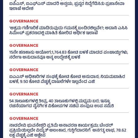
ಐಪಿಎಸ್‌, ಐಎಫ್‌ಎಸ್‌ ಮಾದರಿ ಅನ್ವಯ, ಭ್ರಷ್ಟರ ನಿದ್ದೆಗೆಡಿಸಿತು ಪ್ರಜಾಸೇವಾ
ಇಲಾಖೆ ಆದೇಶ
GOVERNANCE
‘ಅಕ್ರಮ ಗಣಿಗಾರಿಕೆ ಮಾಡಿರುವುದು ಗಮನಕ್ಕೆ ಬಂದಿರಲಿಲ್ಲವೇ?; ಅದಾನಿ ಎಸಿಸಿ
ಸಿಮೆಂಟ್ ಪ್ರಕರಣದಲ್ಲಿ ಮಾಹಿತಿ ಕೋರಿದ ಆರ್ಥಿಕ ಇಲಾಖೆ
GOVERNANCE
15ನೇ ಹಣಕಾಸು ಆಯೋಗ;1,764.83 ಕೋಟಿ ಬಳಕೆ ಮಾಡದ ಪಂಚಾಯ್ತಿಗಳು,
ನರೇಗಾ ಅನುದಾನವೂ ಅನ್ಯ ಉದ್ದೇಶಕ್ಕೆ ಬಳಕೆ
GOVERNANCE
ಐಎಎಸ್‌ ಅಧಿಕಾರಿಗಳ ಸಂಘಕ್ಕೆ ಕೋಟಿ ಕೋಟಿ ಅನುದಾನ; ನಿಯಮಬಾಹಿರ
ಬಳಕೆ, 9.50 ಕೋಟಿ ವೆಚ್ಚಕ್ಕೆ ದಾಖಲೆಗಳೇ ಇಲ್ಲವೆಂದ ಎಜಿ
GOVERNANCE
54 ತಾಲೂಕುಗಳಲ್ಲಿ ತೀವ್ರ, 40 ತಾಲೂಕುಗಳಲ್ಲಿ ಮಧ್ಯಮ ಬರ; ಇನ್ನೂ
ರಚನೆಯಾಗದ ನೈಸರ್ಗಿಕ ವಿಕೋಪಗಳ ಸಚಿವ ಸಂಪುಟ ಉಪ ಸಮಿತಿ
GOVERNANCE
ನಾಡದೇವಿ ಭುವನೇಶ್ವರಿ ಪ್ರತಿಮೆ ಅನಾವರಣ ಕಾರ್ಯಕ್ರಮ; ಟೆಂಡರ್
ಪ್ರಕ್ರಿಯೆಯಿಲ್ಲದೇ ವಿದ್ಯುತ್‌ ಅಲಂಕಾರ, ಗುತ್ತಿಗೆದಾರನಿಗೆ ಅನಗತ್ಯ ಲಾಭ, 78.62
ಲಕ್ಷ ವೆಚ್ಚಕ್ಕೆ ಎಜಿ ಆಕ್ಷೇಪ