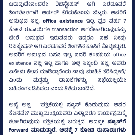
ಬರುವುದೇನಂದರೇ ರಿಜಿಸ್ಟ್ರೇಷನ್ ಆಗಿ ಎರಡೂವರೆ
ತಿಂಗಳೊಳಗಾಗಿ ಆರ್ಡರ್‍‌ ತೆಗೆದುಕೊಂಡು ಬಿಟ್ಟರು. ಅವರಿಗೆ
ಅನುಭವ ಇಲ್ಲ,
office existence
ಇಲ್ಲ. ಪ್ರತಿ ವರ್ಷ 7
ಕೋಟಿ ರುಪಾಯಿಗಳ transaction ಅಗಬೇಕಾಗಿರುವುದನ್ನು,
ಬೇರೆ ಅನುಭವ ಇರುವವರು ಇದ್ದರೂ ಸಹ ನೀವು
ರಿಜಿಸ್ಟ್ರೇಷನ್‌ ಆಗಿ ಎರಡೂವರೆ ತಿಂಗಳಿನ ಕೂಸಿಗೆ ಕೊಟ್ಟೀದ್ದೀರಿ.
ಅವರಿಗೆ ಅನುಭವ ಏನೂ ಇಲ್ಲ, ಸದರಿ ಕಂಪನಿಯ office
existence ನಲ್ಲಿ ಇಲ್ಲ ಹಾಗೂ ಅಲ್ಲಿ ಸಿಬ್ಬಂದಿ ಇಲ್ಲ. ಅವರು
ಏನೇನು ಕೆಲಸ ಮಾಡಿದ್ದಾರೆಂದು ನಾವು ಮಾಹಿತಿ ತರಿಸಿದ್ದೇವೆ,’
ಎಂದು ಮತ್ತಷ್ಟು ದಾಖಲೆಗಳನ್ನು ಸಭೆಯಲ್ಲಿಯೇ
ಬಹಿರಂಗಪಡಿಸಿದರು ಎಂದು ತಿಳಿದು ಬಂದಿದೆ.
ಅಷ್ಟೆ ಅಲ್ಲ, ‘ಪತ್ರಿಕೆಯಲ್ಲಿ ನ್ಯೂಸ್ ಕೊಡುವುದು ಅವರ
ಕೆಲಸವೇ? ಮುಖ್ಯಮಂತ್ರಿಯವರು ಎಲ್ಲಾದರೂ ಕಾರ್ಯಕ್ರಮಕ್ಕೆ
ಹೋಗಿರುವುದು ಪತ್ರಿಕೆಯಲ್ಲಿ ಬರುತ್ತದೆ. ಅದನ್ನೇ
ನ್ಯೂಸ್‌ಗೆ
forward ಮಾಡುತ್ತಾರೆ. ಅದಕ್ಕೆ 7 ಕೋಟಿ ರುಪಾಯಿಗಳು