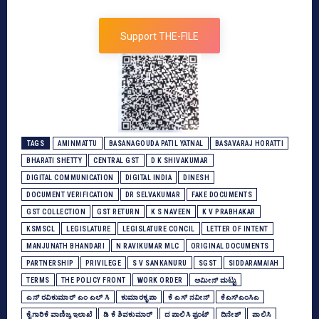
Support THE-FILE
TAGS
AMINMATTU
BASANAGOUDA PATIL YATNAL
BASAVARAJ HORATTI
BHARATI SHETTY
CENTRAL GST
D K SHIVAKUMAR
DIGITAL COMMUNICATION
DIGITAL INDIA
DINESH
DOCUMENT VERIFICATION
DR SELVAKUMAR
FAKE DOCUMENTS
GST COLLECTION
GST RETURN
K S NAVEEN
K V PRABHAKAR
KSMSCL
LEGISLATURE
LEGISLATURE CONCIL
LETTER OF INTENT
MANJUNATH BHANDARI
N RAVIKUMAR MLC
ORIGINAL DOCUMENTS
PARTNERSHIP
PRIVILEGE
S V SANKANURU
SGST
SIDDARAMAIAH
TERMS
THE POLICY FRONT
WORK ORDER
ಅಮೀನ್‌ ಮಟ್ಟು
ಎನ್‌ ರವಿಕುಮಾರ್‌ ಎಂ ಎಲ್‌ ಸಿ
ಕುಮಾರಕೃಪಾ
ಕೆ ಎಸ್ ನವೀನ್
ಕೆಎಸ್‌ಎಂಸಿಎ
ಕೈಗಾರಿಕೆ ವಾಣಿಜ್ಯ ಇಲಾಖೆ
ಡಿ ಕೆ ಶಿವಕುಮಾರ್
ದ ಪಾಲಿಸಿ ಫ್ರಂಟ್‌
ದಿನೇಶ್‌
ಪಾಲಿಸಿ