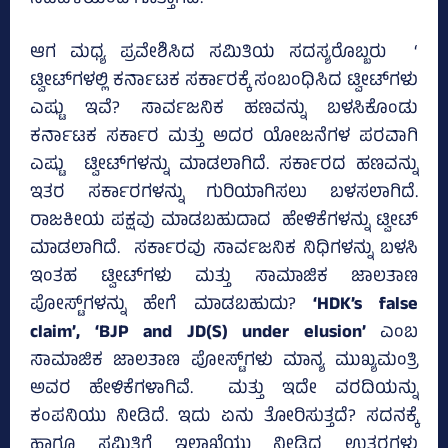
ಆಗ ಮಧ್ಯ ಪ್ರವೇಶಿಸಿದ ಸಮಿತಿಯ ಸದಸ್ಯರೊಬ್ಬರು ‘
ಟ್ವೀಟ್‌ಗಳಲ್ಲಿ ಕರ್ನಾಟಕ ಸರ್ಕಾರಕ್ಕೆ ಸಂಬಂಧಿಸಿದ ಟ್ವೀಟ್‌ಗಳು
ಎಷ್ಟು ಇವೆ? ಸಾರ್ವಜನಿಕ ಹಣವನ್ನು ಬಳಸಿಕೊಂಡು
ಕರ್ನಾಟಕ ಸರ್ಕಾರ ಮತ್ತು ಅದರ ಯೋಜನೆಗಳ ಪರವಾಗಿ
ಎಷ್ಟು ಟ್ವೀಟ್‌ಗಳನ್ನು ಮಾಡಲಾಗಿದೆ. ಸರ್ಕಾರದ ಹಣವನ್ನು
ಇತರ ಸರ್ಕಾರಗಳನ್ನು ಗುರಿಯಾಗಿಸಲು ಬಳಸಲಾಗಿದೆ.
ರಾಜಕೀಯ ಪಕ್ಷವು ಮಾಡಬಹುದಾದ ಹೇಳಿಕೆಗಳನ್ನು ಟ್ವೀಟ್
ಮಾಡಲಾಗಿದೆ. ಸರ್ಕಾರವು ಸಾರ್ವಜನಿಕ ನಿಧಿಗಳನ್ನು ಬಳಸಿ
ಇಂತಹ ಟ್ವೀಟ್‌ಗಳು ಮತ್ತು ಸಾಮಾಜಿಕ ಜಾಲತಾಣ
ಪೋಸ್ಟ್‌ಗಳನ್ನು ಹೇಗೆ ಮಾಡಬಹುದು?
‘HDK’s false
claim’, ‘BJP and JD(S) under elusion’
ಎಂಬ
ಸಾಮಾಜಿಕ ಜಾಲತಾಣ ಪೋಸ್ಟ್‌ಗಳು ಮಾನ್ಯ ಮುಖ್ಯಮಂತ್ರಿ
ಅವರ ಹೇಳಿಕೆಗಳಾಗಿವೆ. ಮತ್ತು ಇದೇ ವರದಿಯನ್ನು
ಕಂಪನಿಯು ನೀಡಿದೆ. ಇದು ಏನು ತೋರಿಸುತ್ತದೆ? ಸದನಕ್ಕೆ
ಹಾಗೂ ಸಮಿತಿಗೆ ಇಲಾಖೆಯು ನೀಡಿದ ಉತ್ತರಗಳು