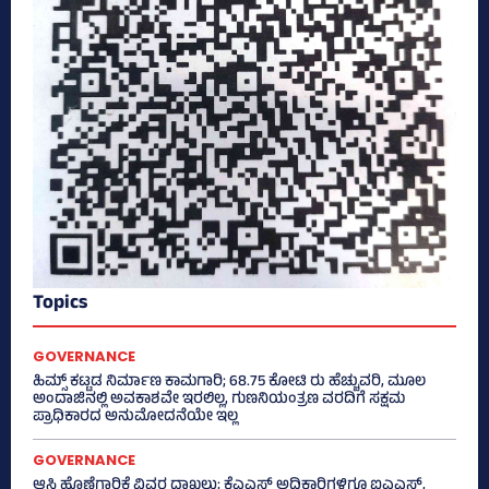
Topics
GOVERNANCE
ಹಿಮ್ಸ್‌ ಕಟ್ಟಡ ನಿರ್ಮಾಣ ಕಾಮಗಾರಿ; 68.75 ಕೋಟಿ ರು ಹೆಚ್ಚುವರಿ, ಮೂಲ
ಅಂದಾಜಿನಲ್ಲಿ ಅವಕಾಶವೇ ಇರಲಿಲ್ಲ, ಗುಣನಿಯಂತ್ರಣ ವರದಿಗೆ ಸಕ್ಷಮ
ಪ್ರಾಧಿಕಾರದ ಅನುಮೋದನೆಯೇ ಇಲ್ಲ
GOVERNANCE
ಆಸ್ತಿ ಹೊಣೆಗಾರಿಕೆ ವಿವರ ದಾಖಲು; ಕೆಎಎಸ್ ಅಧಿಕಾರಿಗಳಿಗೂ ಐಎಎಸ್‌,