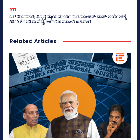
RTI
ಒಳ ಮೀಸಲಾತಿ; ನಿವೃತ್ತ ನ್ಯಾಯಮೂರ್ತಿ ನಾಗಮೋಹನ್ ದಾಸ್ ಆಯೋಗಕ್ಕೆ
86.19 ಕೋಟಿ ರು ವೆಚ್ಚ, ಆರ್‍‌ಟಿಐ ಮಾಹಿತಿ ಬಹಿರಂಗ
Related Articles