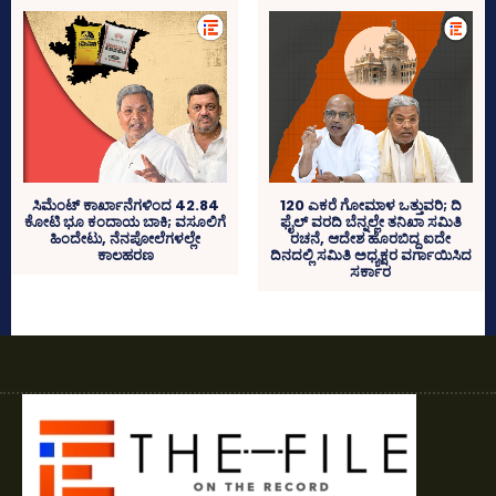
ಸಿಮೆಂಟ್‌ ಕಾರ್ಖಾನೆಗಳಿಂದ 42.84
120 ಎಕರೆ ಗೋಮಾಳ ಒತ್ತುವರಿ; ದಿ
ಕೋಟಿ ಭೂ ಕಂದಾಯ ಬಾಕಿ; ವಸೂಲಿಗೆ
ಫೈಲ್ ವರದಿ ಬೆನ್ನಲ್ಲೇ ತನಿಖಾ ಸಮಿತಿ
ಹಿಂದೇಟು, ನೆನಪೋಲೆಗಳಲ್ಲೇ
ರಚನೆ, ಆದೇಶ ಹೊರಬಿದ್ದ ಐದೇ
ಕಾಲಹರಣ
ದಿನದಲ್ಲಿ ಸಮಿತಿ ಅಧ್ಯಕ್ಷರ ವರ್ಗಾಯಿಸಿದ
ಸರ್ಕಾರ