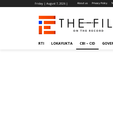
About us
Privacy Policy
T
Friday | August 7, 2026 |
RTI
LOKAYUKTA
CBI – CID
GOVE