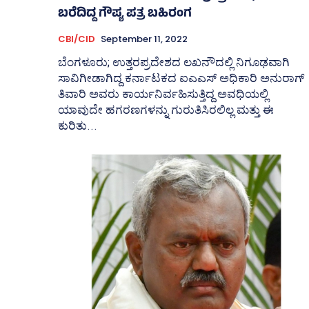
ಬರೆದಿದ್ದ ಗೌಪ್ಯ ಪತ್ರ ಬಹಿರಂಗ
CBI/CID
September 11, 2022
ಬೆಂಗಳೂರು; ಉತ್ತರಪ್ರದೇಶದ ಲಖನೌದಲ್ಲಿ ನಿಗೂಢವಾಗಿ
ಸಾವಿಗೀಡಾಗಿದ್ದ ಕರ್ನಾಟಕದ ಐಎಎಸ್‌ ಅಧಿಕಾರಿ ಅನುರಾಗ್‌
ತಿವಾರಿ ಅವರು ಕಾರ್ಯನಿರ್ವಹಿಸುತ್ತಿದ್ದ ಅವಧಿಯಲ್ಲಿ
ಯಾವುದೇ ಹಗರಣಗಳನ್ನು ಗುರುತಿಸಿರಲಿಲ್ಲ ಮತ್ತು ಈ
ಕುರಿತು...