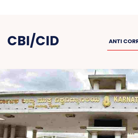
CBI/CID
ANTI COR