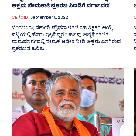
ಅಕ್ರಮ ನೇಮಕಾತಿ ಪ್ರಕರಣ ಸಿಐಡಿಗೆ ವರ್ಗಾವಣೆ
CBI/CID
September 6, 2022
C
ಬೆಂಗಳೂರು; ಸರ್ಕಾರಿ ಪ್ರೌಢಶಾಲೆಗಳ ಸಹ ಶಿಕ್ಷಕರ ಆಯ್ಕೆ
ಬ
ಪಟ್ಟಿಯಲ್ಲಿ ಹೆಸರು ಇಲ್ಲದಿದ್ದರೂ ಹಲವು ಅಭ್ಯರ್ಥಿಗಳಿಗೆ
ಸ
ವಾಮಮಾರ್ಗದಲ್ಲಿ ನೇಮಕ ಆದೇಶ ನೀಡಿ ಅಕ್ರಮ ಎಸಗಿರುವ
ಪ್ರಕರಣದ ಕುರಿತು...
ಮ