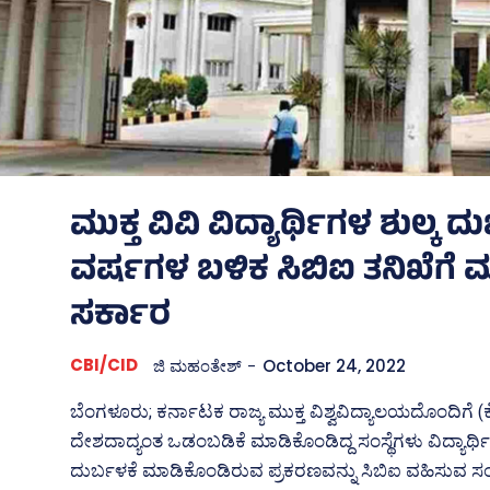
ಮುಕ್ತ ವಿವಿ ವಿದ್ಯಾರ್ಥಿಗಳ ಶುಲ್ಕ ದ
ವರ್ಷಗಳ ಬಳಿಕ ಸಿಬಿಐ ತನಿಖೆಗೆ
ಸರ್ಕಾರ
CBI/CID
ಜಿ ಮಹಂತೇಶ್
-
October 24, 2022
ಬೆಂಗಳೂರು; ಕರ್ನಾಟಕ ರಾಜ್ಯ ಮುಕ್ತ ವಿಶ್ವವಿದ್ಯಾಲಯದೊಂದಿಗೆ 
ದೇಶದಾದ್ಯಂತ ಒಡಂಬಡಿಕೆ ಮಾಡಿಕೊಂಡಿದ್ದ ಸಂಸ್ಥೆಗಳು ವಿದ್ಯಾರ್ಥಿ
ದುರ್ಬಳಕೆ ಮಾಡಿಕೊಂಡಿರುವ ಪ್ರಕರಣವನ್ನು ಸಿಬಿಐ ವಹಿಸುವ ಸ