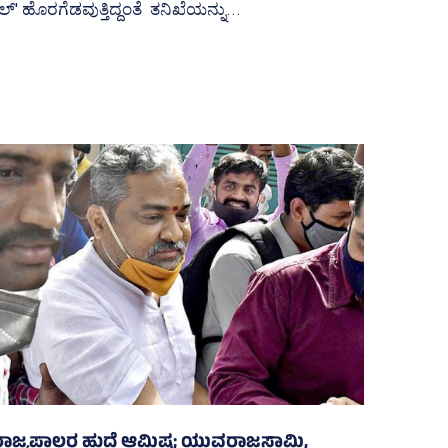
್‌' ಹೊರಗೆಡವುತ್ತಿದ್ದಂತೆ ತನಿಖೆಯನ್ನು...
ರಾಜ್ಯಪಾಲರ ಹುದ್ದೆ ಆಮಿಷ; ಯುವರಾಜಸ್ವಾಮಿ,