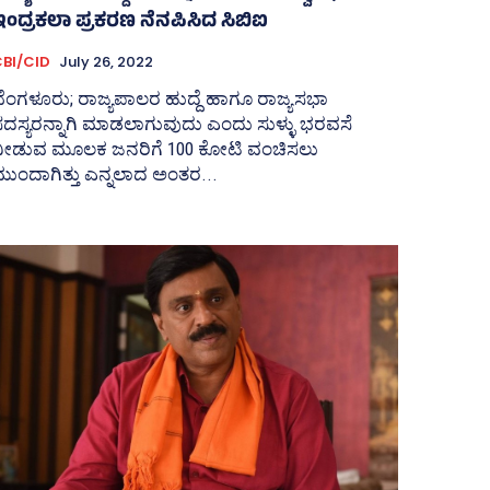
ಇಂದ್ರಕಲಾ ಪ್ರಕರಣ ನೆನಪಿಸಿದ ಸಿಬಿಐ
BI/CID
July 26, 2022
ೆಂಗಳೂರು; ರಾಜ್ಯಪಾಲರ ಹುದ್ದೆ ಹಾಗೂ ರಾಜ್ಯಸಭಾ
ದಸ್ಯರನ್ನಾಗಿ ಮಾಡಲಾಗುವುದು ಎಂದು ಸುಳ್ಳು ಭರವಸೆ
ನೀಡುವ ಮೂಲಕ ಜನರಿಗೆ 100 ಕೋಟಿ ವಂಚಿಸಲು
ುಂದಾಗಿತ್ತು ಎನ್ನಲಾದ ಅಂತರ...