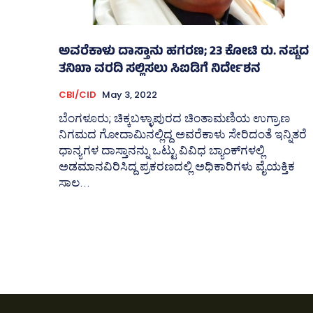
ಅವರೆಕಾಳು ದಾಸ್ತಾನು ಹಗರಣ; 23 ಕೋಟಿ ರು. ನಷ್ಟದ
ತನಿಖಾ ವರದಿ ಸಲ್ಲಿಸಲು ಸಿಐಡಿಗೆ ನಿರ್ದೇಶನ
CBI/CID
May 3, 2022
ಬೆಂಗಳೂರು; ಚಿಕ್ಕಬಳ್ಳಾಪುರದ ಚಿಂತಾಮಣಿಯ ಉಗ್ರಾಣ
ನಿಗಮದ ಗೋದಾಮಿನಲ್ಲಿದ್ದ ಅವರೆಕಾಳು ಸೇರಿದಂತೆ ಇನ್ನಿತರೆ
ಧಾನ್ಯಗಳ ದಾಸ್ತಾನನ್ನು ಒಟ್ಟು ವಿವಿಧ ಬ್ಯಾಂಕ್‌ಗಳಲ್ಲಿ
ಅಡಮಾನವಿರಿಸಿದ್ದ ಪ್ರಕರಣದಲ್ಲಿ ಅಧಿಕಾರಿಗಳು ವೈಯಕ್ತಿಕ
ಸಾಲ...