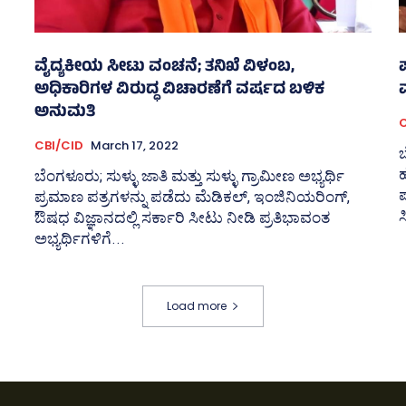
ವೈದ್ಯಕೀಯ ಸೀಟು ವಂಚನೆ; ತನಿಖೆ ವಿಳಂಬ,
ಅಧಿಕಾರಿಗಳ ವಿರುದ್ಧ ವಿಚಾರಣೆಗೆ ವರ್ಷದ ಬಳಿಕ
ಅನುಮತಿ
C
CBI/CID
March 17, 2022
ಬ
ಬೆಂಗಳೂರು; ಸುಳ್ಳು ಜಾತಿ ಮತ್ತು ಸುಳ್ಳು ಗ್ರಾಮೀಣ ಅಭ್ಯರ್ಥಿ
ಪ
ಪ್ರಮಾಣ ಪತ್ರಗಳನ್ನು ಪಡೆದು ಮೆಡಿಕಲ್‌, ಇಂಜಿನಿಯರಿಂಗ್‌,
ಸ
ಔಷಧ ವಿಜ್ಞಾನದಲ್ಲಿ ಸರ್ಕಾರಿ ಸೀಟು ನೀಡಿ ಪ್ರತಿಭಾವಂತ
ಅಭ್ಯರ್ಥಿಗಳಿಗೆ...
Load more