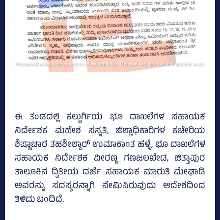
ಈ ತಂಡದಲ್ಲಿ ಕಲ್ಬುರ್ಗಿಯ ಭೂ ದಾಖಲೆಗಳ ಸಹಾಯಕ
ನಿರ್ದೇಶಕ ಮಹೇಶ ಸನ್ನತಿ, ಜಿಲ್ಲಾಧಿಕಾರಿಗಳ ಕಚೇರಿಯ
ಶಿಷ್ಟಾಚಾರ ತಹಶೀಲ್ದಾರ್ ಉಮಾಕಾಂತ ಹಳ್ಳೆ, ಭೂ ದಾಖಲೆಗಳ
ಸಹಾಯಕ ನಿರ್ದೇಶಕ ವೀರಣ್ಣ ಗಣಜಲಖೇಡ, ಚಿತ್ತಾಪುರ
ತಾಲೂಕಿನ ದ್ವಿತೀಯ ದರ್ಜೆ ಸಹಾಯಕ ಮಾರುತಿ ಮೇಘಾಡಿ
ಅವರನ್ನು ಸದಸ್ಯರನ್ನಾಗಿ ನೇಮಿಸಿರುವುದು ಆದೇಶದಿಂದ
ತಿಳಿದು ಬಂದಿದೆ.