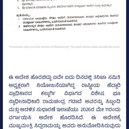
ಈ ಆದೇಶ ಹೊರಬಿದ್ದು ಐದೇ ಐದು ದಿನದಲ್ಲಿ ತನಿಖಾ ಸಮಿತಿ
ಅಧ್ಯಕ್ಷರಾಗಿ ನಿಯೋಜನೆಯಾಗಿದ್ದ ರಾಷ್ಟ್ರೀಯ ಹೆದ್ದಾರಿ
ಪ್ರಾಧಿಕಾರದ ಕಲ್ಬುರ್ಗಿ ವಿಭಾಗದ ವಿಶೇಷ ಭೂ
ಸ್ವಾಧೀನಾಧಿಕಾರಿ ರಾಮಚಂದ್ರ ಗಡಾದೆ ಅವರನ್ನು ಸಿಬ್ಬಂದಿ
ಮತ್ತು ಆಡಳಿತ ಸುಧಾರಣೆ ಇಲಾಖೆಯು 2026ರ ಮೇ 11ರಂದು
ವರ್ಗಾಯಿಸಿ ಆದೇಶ ಹೊರಡಿಸಿದೆ. ಈ ಆದೇಶಕ್ಕೆ
ಮುಖ್ಯಮಂತ್ರಿ ಸಿದ್ದರಾಮಯ್ಯ ಅವರು ಅನುಮೋದಿಸಿರುವುದು