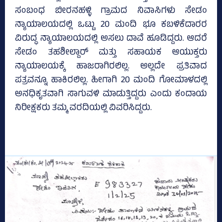
ಸಂಬಂಧ ಬೀರನಹಳ್ಳಿ ಗ್ರಾಮದ ನಿವಾಸಿಗಳು ಸೇಡಂ
ನ್ಯಾಯಾಲಯದಲ್ಲಿ ಒಟ್ಟು 20 ಮಂದಿ ಭೂ ಕಬಳಿಕೆದಾರರ
ವಿರುದ್ಧ ನ್ಯಾಯಾಲಯದಲ್ಲಿ ಅಸಲು ದಾವೆ ಹೂಡಿದ್ದರು. ಆದರೆ
ಸೇಡಂ ತಹಶೀಲ್ದಾರ್ ಮತ್ತು ಸಹಾಯಕ ಆಯುಕ್ತರು
ನ್ಯಾಯಾಲಯಕ್ಕೆ ಹಾಜರಾಗಿರಲಿಲ್ಲ. ಅಲ್ಲದೇ ಪ್ರತಿವಾದ
ಪತ್ರವನ್ನೂ ಹಾಕಿರಲಿಲ್ಲ. ಹೀಗಾಗಿ 20 ಮಂದಿ ಗೋಮಾಳದಲ್ಲಿ
ಅನಧಿಕೃತವಾಗಿ ಸಾಗುವಳಿ ಮಾಡುತ್ತಿದ್ದರು ಎಂದು ಕಂದಾಯ
ನಿರೀಕ್ಷಕರು ತಮ್ಮ ವರದಿಯಲ್ಲಿ ವಿವರಿಸಿದ್ದರು.