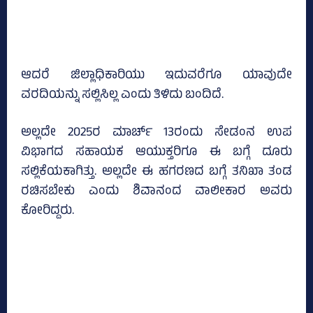
ಆದರೆ ಜಿಲ್ಲಾಧಿಕಾರಿಯು ಇದುವರೆಗೂ ಯಾವುದೇ
ವರದಿಯನ್ನು ಸಲ್ಲಿಸಿಲ್ಲ ಎಂದು ತಿಳಿದು ಬಂದಿದೆ.
ಅಲ್ಲದೇ 2025ರ ಮಾರ್ಚ್‌ 13ರಂದು ಸೇಡಂನ ಉಪ
ವಿಭಾಗದ ಸಹಾಯಕ ಆಯುಕ್ತರಿಗೂ ಈ ಬಗ್ಗೆ ದೂರು
ಸಲ್ಲಿಕೆಯಕಾಗಿತ್ತು. ಅಲ್ಲದೇ ಈ ಹಗರಣದ ಬಗ್ಗೆ ತನಿಖಾ ತಂಡ
ರಚಿಸಬೇಕು ಎಂದು ಶಿವಾನಂದ ವಾಲೀಕಾರ ಅವರು
ಕೋರಿದ್ದರು.