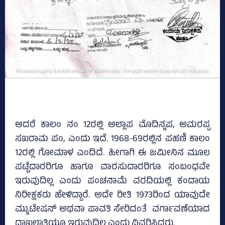
ಆದರೆ ಕಾಲಂ ನಂ 12ರಲ್ಲಿ ಅಲ್ಲಾಪ ಮೊದಿನ್ನಪ, ಅಮರಪ್ಪ
ಸಖರಾಮ ಪಂ, ಎಂದು ಇದೆ. 1968-69ರಲ್ಲಿನ ಪಹಣಿ ಕಾಲಂ
12ರಲ್ಲಿ ಗೋಮಾಳ ಎಂದಿದೆ. ಹೀಗಾಗಿ ಈ ಜಮೀನಿನ ಮೂಲ
ಪಟ್ಟೆದಾರರಿಗೂ ಹಾಗೂ ವಾರಸುದಾರರಿಗೂ ಸಂಬಂಧವೇ
ಇರುವುದಿಲ್ಲ ಎಂದು ಪಂಚನಾಮೆ ವರದಿಯಲ್ಲಿ ಕಂದಾಯ
ನಿರೀಕ್ಷಕರು ಹೇಳಿದ್ದಾರೆ. ಅದೇ ರೀತಿ 1973ರಿಂದ ಯಾವುದೇ
ಮ್ಯುಟೇಷನ್ ಅಥವಾ ಪಾವತಿ ಸೇರಿದಂತೆ ವರ್ಗಾವಣೆಯಾದ
ದಾಖಲಾತಿಯೂ ಇರುವುದಿಲ್ಲ ಎಂದು ವಿವರಿಸಿದ್ದರು.