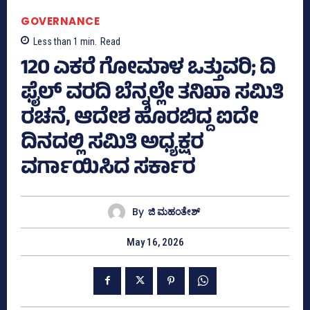
GOVERNANCE
Less than 1
min.
Read
120 ಎಕರೆ ಗೋಮಾಳ ಒತ್ತುವರಿ; ದಿ
ಫೈಲ್ ವರದಿ ಬೆನ್ನಲ್ಲೇ ತನಿಖಾ ಸಮಿತಿ
ರಚನೆ, ಆದೇಶ ಹೊರಬಿದ್ದ ಐದೇ
ದಿನದಲ್ಲಿ ಸಮಿತಿ ಅಧ್ಯಕ್ಷರ
ವರ್ಗಾಯಿಸಿದ ಸರ್ಕಾರ
By
ಜಿ ಮಹಂತೇಶ್
May 16, 2026