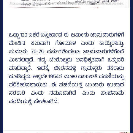
ಒಟ್ಟು 120 ಎಕರೆ ವಿಸ್ತೀರ್ಣದ ಈ ಜಮೀನು ಜಾನುವಾರುಗಳಿಗೆ
ಮೇವಿನ ಸಲುವಾಗಿ ಗೋಮಾಳ ಎಂದು ಕಾಯ್ದಿರಿಸಿತ್ತು.
ಸುಮಾರು 70-75 ವರ್ಷಗಳಿಂದಲೂ ಜಾನುವಾರುಗಳಿಗೆಂದೆ
ಮೀಸಲಿಟ್ಟಿದೆ. ಸದ್ಯ ಬೇರೊಬ್ಬರು ಅನಧಿಕೃತವಾಗಿ ಒತ್ತುವರಿ
ಮಾಡಿದ್ದಾರೆ. ಇದಕ್ಕೆ ಬೀರನಹಳ್ಳಿ ಗ್ರಾಮಸ್ಥರು ತಕರಾರು
ಹೂಡಿದ್ದರು. ಅಲ್ಲದೇ 1954ರ ಮೂಲ ದಾಖಲಾತಿ ಪಹಣಿಯನ್ನು
ಪರಿಶೀಲಿಸಲಾಯಿತು. ಈ ಪಹಣಿಯಲ್ಲಿ ಬಂಜಾರು ಉಪ್ತಾದ
ಸರಕಾರಿ ಎಂದು ನಮೂದಾಗಿದೆ ಎಂದು ಪಂಚನಾಮೆ
ವರದಿಯಲ್ಲಿ ಹೇಳಲಾಗಿದೆ.