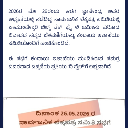
2026ರ ಮೇ 26ರಂದು ಆರಗ ಜ್ಞಾನೇಂದ್ರ ಅವರ
ಅಧ್ಯಕ್ಷತೆಯಲ್ಲಿ ನಡೆದಿದ್ದ ಸಾರ್ವಜನಿಕ ಲೆಕ್ಕಪತ್ರ ಸಮಿತಿಯಲ್ಲಿ
ಚಾಮುಂಡೇಶ್ವರಿ ಬಿಲ್ಡ್‌ ಟೆಕ್ ಪ್ರೈ ಲಿ ಜಮೀನು ಕುರಿತಾದ
ವಿವಾದದ ಸದ್ಯದ ಬೆಳವಣಿಗೆಯನ್ನು ಕಂದಾಯ ಇಲಾಖೆಯು
ಸಮಿತಿಯೊಂದಿಗೆ ಹಂಚಿಕೊಂಡಿದೆ.
ಈ ಸಭೆಗೆ ಕಂದಾಯ ಇಲಾಖೆಯು ಮಂಡಿಸಿರುವ ಸಮಗ್ರ
ವಿವರವಾದ ಟಿಪ್ಪಣಿಯ ಪ್ರತಿಯು ‘ದಿ ಫೈಲ್‌’ಗೆ ಲಭ್ಯವಾಗಿದೆ.