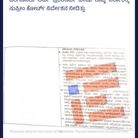
ಪರಿಗಣಿಸಲು ಅರ್ಹ ಪ್ರಕರಣವೇ ಎಂದು ರಾಜ್ಯ ಸರ್ಕಾರಕ್ಕೆ
ಸುಪ್ರೀಂ ಕೋರ್ಟ್‌ ನಿರ್ದೇಶನ ನೀಡಿತ್ತು.