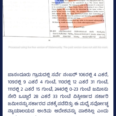
ಬಾನಂದೂರು ಗ್ರಾಮದಲ್ಲಿ ಸರ್ವೆ ನಂಬರ್‍‌ 106ರಲ್ಲಿ 4 ಎಕರೆ,
109ರಲ್ಲಿ 9 ಎಕರೆ 4 ಗುಂಟೆ, 110ರಲ್ಲಿ 12 ಎಕರೆ 31 ಗುಂಟೆ,
111ರಲ್ಲಿ 2 ಎಕರೆ 15 ಗುಂಟೆ, 244ರಲ್ಲಿ 0-23 ಗುಂಟೆ ಜಮೀನು
ಸೇರಿ ಒಟ್ಟಾರೆ 28 ಎಕರೆ 33 ಗುಂಟೆ ವಿಸ್ತೀರ್ಣದ ಸರ್ಕಾರಿ
ಜಮೀನನ್ನು ಸರ್ಕಾರದ ವಶಕ್ಕೆ ಪಡೆದಿತ್ತು. ಈ ಮಧ್ಯೆ ಸರ್ವೋಚ್ಛ
ನ್ಯಾಯಾಲಯದ ಅಂತಿಮ ಆದೇಶವನ್ನು ಪಾಲಿಸಿಲ್ಲ ಎಂದು