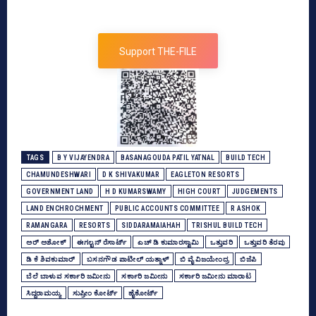
Support THE-FILE
TAGS
B Y VIJAYENDRA
BASANAGOUDA PATIL YATNAL
BUILD TECH
CHAMUNDESHWARI
D K SHIVAKUMAR
EAGLETON RESORTS
GOVERNMENT LAND
H D KUMARSWAMY
HIGH COURT
JUDGEMENTS
LAND ENCHROCHMENT
PUBLIC ACCOUNTS COMMITTEE
R ASHOK
RAMANGARA
RESORTS
SIDDARAMAIAHAH
TRISHUL BUILD TECH
ಅರ್‍‌ ಅಶೋಕ್‌
ಈಗಲ್ಟನ್‌ ರೆಸಾರ್ಟ್‌
ಎಚ್‌ ಡಿ ಕುಮಾರಸ್ವಾಮಿ
ಒತ್ತುವರಿ
ಒತ್ತುವರಿ ತೆರವು
ಡಿ ಕೆ ಶಿವಕುಮಾರ್
ಬಸನಗೌಡ ಪಾಟೀಲ್‌ ಯತ್ನಾಳ್‌
ಬಿ ವೈ ವಿಜಯೇಂದ್ರ
ಬಿಜೆಪಿ
ಬೆಲೆ ಬಾಳುವ ಸರ್ಕಾರಿ ಜಮೀನು
ಸರ್ಕಾರಿ ಜಮೀನು
ಸರ್ಕಾರಿ ಜಮೀನು ಮಾರಾಟ
ಸಿದ್ದರಾಮಯ್ಯ
ಸುಪ್ರೀಂ ಕೋರ್ಟ್‌
ಹೈಕೋರ್ಟ್