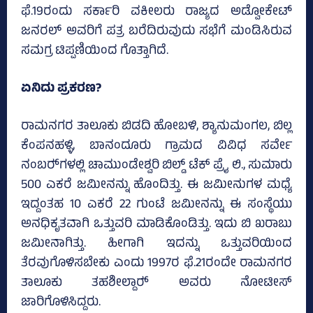
ಫೆ.19ರಂದು ಸರ್ಕಾರಿ ವಕೀಲರು ರಾಜ್ಯದ ಅಡ್ವೋಕೇಟ್
ಜನರಲ್‌ ಅವರಿಗೆ ಪತ್ರ ಬರೆದಿರುವುದು ಸಭೆಗೆ ಮಂಡಿಸಿರುವ
ಸಮಗ್ರ ಟಿಪ್ಪಣಿಯಿಂದ ಗೊತ್ತಾಗಿದೆ.
ಏನಿದು ಪ್ರಕರಣ?
ರಾಮನಗರ ತಾಲೂಕು ಬಿಡದಿ ಹೋಬಳಿ, ಶ್ಯಾನುಮಂಗಲ, ಬಿಲ್ಲ
ಕೆಂಪನಹಳ್ಳಿ, ಬಾನಂದೂರು ಗ್ರಾಮದ ವಿವಿಧ ಸರ್ವೇ
ನಂಬರ್‍‌ಗಳಲ್ಲಿ ಚಾಮುಂಡೇಶ್ವರಿ ಬಿಲ್ಡ್‌ ಟೆಕ್‌ ಪ್ರೈ ಲಿ., ಸುಮಾರು
500 ಎಕರೆ ಜಮೀನನ್ನು ಹೊಂದಿತ್ತು. ಈ ಜಮೀನುಗಳ ಮಧ್ಯೆ
ಇದ್ದಂತಹ 10 ಎಕರೆ 22 ಗುಂಟೆ ಜಮೀನನ್ನು ಈ ಸಂಸ್ಥೆಯು
ಅನಧಿಕೃತವಾಗಿ ಒತ್ತುವರಿ ಮಾಡಿಕೊಂಡಿತ್ತು. ಇದು ಬಿ ಖರಾಬು
ಜಮೀನಾಗಿತ್ತು. ಹೀಗಾಗಿ ಇದನ್ನು ಒತ್ತುವರಿಯಿಂದ
ತೆರವುಗೊಳಿಸಬೇಕು ಎಂದು 1997ರ ಫೆ.21ರಂದೇ ರಾಮನಗರ
ತಾಲೂಕು ತಹಶೀಲ್ದಾರ್‍‌ ಅವರು ನೋಟೀಸ್‌
ಜಾರಿಗೊಳಿಸಿದ್ದರು.