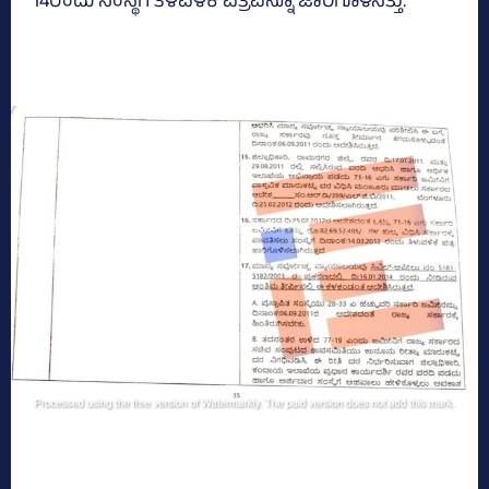
14ರಂದು ಸಂಸ್ಥೆಗೆ ತಿಳಿವಳಿಕೆ ಪತ್ರವನ್ನೂ ಜಾರಿಗೊಳಿಸಿತ್ತು.