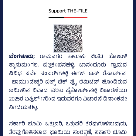
Support THE-FILE
ಬೆಂಗಳೂರು;
ರಾಮನಗರ ತಾಲೂಕು ಬಿಡದಿ ಹೋಬಳಿ
ಶ್ಯಾನುಮಂಗಲ, ಬಿಲ್ಲಕೆಂಪನಹಳ್ಳಿ, ಬಾನಂದೂರು ಗ್ರಾಮದ
ವಿವಿಧ ಸರ್ವೆ ನಂಬರ್‍‌ಗಳಲ್ಲಿ ಈಗಲ್‌ ಟನ್‌ ರೆಸಾರ್ಟ್‌ನ
ಚಾಮುಂಡೇಶ್ವರಿ ಬಿಲ್ಡ್‌ ಟೆಕ್ ಪ್ರೈ ಲಿಮಿಟೆಡ್ ಹೊಂದಿರುವ
ಜಮೀನಿನ ವಿವಾದ ಕುರಿತು ಹೈಕೋರ್ಟ್‌ನಲ್ಲಿ ವಿಚಾರಣೆಯು
2025ರ ಏಪ್ರಿಲ್‌ 17ರಿಂದ ಇದುವರೆಗೂ ವಿಚಾರಣೆ ದಿನಾಂಕವೇ
ನಿಗದಿಯಾಗಿಲ್ಲ.
ಸರ್ಕಾರಿ ಭೂಮಿ ಒತ್ತುವರಿ, ಒತ್ತುವರಿ ತೆರವುಗೊಳಿಸುವುದು,
ತೆರವುಗೊಳಿಸಲಾದ ಭೂಮಿಯ ಸಂರಕ್ಷಣೆ, ಸರ್ಕಾರಿ ಭೂಮಿ