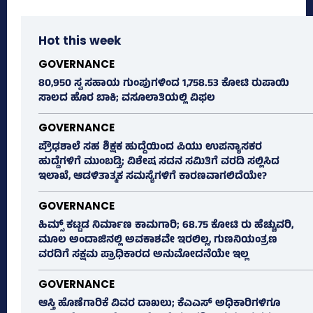
Hot this week
GOVERNANCE
80,950 ಸ್ವ ಸಹಾಯ ಗುಂಪುಗಳಿಂದ 1,758.53 ಕೋಟಿ ರುಪಾಯಿ
ಸಾಲದ ಹೊರ ಬಾಕಿ; ವಸೂಲಾತಿಯಲ್ಲಿ ವಿಫಲ
GOVERNANCE
ಪ್ರೌಢಶಾಲೆ ಸಹ ಶಿಕ್ಷಕ ಹುದ್ದೆಯಿಂದ ಪಿಯು ಉಪನ್ಯಾಸಕರ
ಹುದ್ದೆಗಳಿಗೆ ಮುಂಬಡ್ತಿ; ವಿಶೇಷ ಸದನ ಸಮಿತಿಗೆ ವರದಿ ಸಲ್ಲಿಸಿದ
ಇಲಾಖೆ, ಆಡಳಿತಾತ್ಮಕ ಸಮಸ್ಯೆಗಳಿಗೆ ಕಾರಣವಾಗಲಿದೆಯೇ?
GOVERNANCE
ಹಿಮ್ಸ್‌ ಕಟ್ಟಡ ನಿರ್ಮಾಣ ಕಾಮಗಾರಿ; 68.75 ಕೋಟಿ ರು ಹೆಚ್ಚುವರಿ,
ಮೂಲ ಅಂದಾಜಿನಲ್ಲಿ ಅವಕಾಶವೇ ಇರಲಿಲ್ಲ, ಗುಣನಿಯಂತ್ರಣ
ವರದಿಗೆ ಸಕ್ಷಮ ಪ್ರಾಧಿಕಾರದ ಅನುಮೋದನೆಯೇ ಇಲ್ಲ
GOVERNANCE
ಆಸ್ತಿ ಹೊಣೆಗಾರಿಕೆ ವಿವರ ದಾಖಲು; ಕೆಎಎಸ್ ಅಧಿಕಾರಿಗಳಿಗೂ