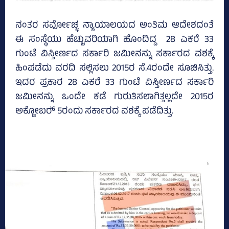
ನಂತರ ಸರ್ವೋಚ್ಛ ನ್ಯಾಯಾಲಯದ ಅಂತಿಮ ಆದೇಶದಂತೆ
ಈ ಸಂಸ್ಥೆಯು ಹೆಚ್ಚುವರಿಯಾಗಿ ಹೊಂದಿದ್ದ 28 ಎಕರೆ 33
ಗುಂಟೆ ವಿಸ್ತೀರ್ಣದ ಸರ್ಕಾರಿ ಜಮೀನನ್ನು ಸರ್ಕಾರದ ವಶಕ್ಕೆ
ಹಿಂಪಡೆದು ವರದಿ ಸಲ್ಲಿಸಲು 2015ರ ಸೆ.4ರಂದೇ ಸೂಚಿಸಿತ್ತು.
ಇದರ ಪ್ರಕಾರ 28 ಎಕರೆ 33 ಗುಂಟೆ ವಿಸ್ತೀರ್ಣದ ಸರ್ಕಾರಿ
ಜಮೀನನ್ನು ಒಂದೇ ಕಡೆ ಗುರುತಿಸಲಾಗಿತ್ತಲ್ಲದೇ 2015ರ
ಅಕ್ಟೋಬರ್‍‌ 5ರಂದು ಸರ್ಕಾರದ ವಶಕ್ಕೆ ಪಡೆದಿತ್ತು.