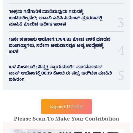
‘ಅಕ್ರಮ ಗಣಿಗಾರಿಕೆ ಮಾಡಿರುವುದು ಗಮನಕ್ಕೆ
ಬಂದಿರಲಿಲ್ಲವೇ?; ಅದಾನಿ ಎಸಿಸಿ ಸಿಮೆಂಟ್ ಪ್ರಕರಣದಲ್ಲಿ
ಮಾಹಿತಿ ಕೋರಿದ ಆರ್ಥಿಕ ಇಲಾಖೆ
15ನೇ ಹಣಕಾಸು ಆಯೋಗ;1,764.83 ಕೋಟಿ ಬಳಕೆ ಮಾಡದ
ಪಂಚಾಯ್ತಿಗಳು, ನರೇಗಾ ಅನುದಾನವೂ ಅನ್ಯ ಉದ್ದೇಶಕ್ಕೆ
ಬಳಕೆ
ಒಳ ಮೀಸಲಾತಿ; ನಿವೃತ್ತ ನ್ಯಾಯಮೂರ್ತಿ ನಾಗಮೋಹನ್
ದಾಸ್ ಆಯೋಗಕ್ಕೆ 86.19 ಕೋಟಿ ರು ವೆಚ್ಚ, ಆರ್‍‌ಟಿಐ ಮಾಹಿತಿ
ಬಹಿರಂಗ
Support THE-FILE
Please Scan To Make Your Contribution