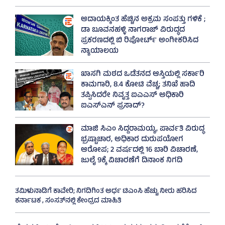
ಆದಾಯಕ್ಕಿಂತ ಹೆಚ್ಚಿನ ಅಕ್ರಮ ಸಂಪತ್ತು ಗಳಿಕೆ ;
ಡಾ ಬೂವನಹಳ್ಳಿ ನಾಗರಾಜ್ ವಿರುದ್ಧದ
ಪ್ರಕರಣದಲ್ಲಿ ಬಿ ರಿಪೋರ್ಟ್‌ ಅಂಗೀಕರಿಸಿದ
ನ್ಯಾಯಾಲಯ
ಖಾಸಗಿ ಮಠದ ಒಡೆತನದ ಆಸ್ತಿಯಲ್ಲಿ ಸರ್ಕಾರಿ
ಕಾಮಗಾರಿ, 8.4 ಕೋಟಿ ವೆಚ್ಚ; ತನಿಖೆ ಹಾದಿ
ತಪ್ಪಿಸಿದರೇ ನಿವೃತ್ತ ಐಎಎಸ್ ಅಧಿಕಾರಿ
ಐಎಸ್‌ಎನ್ ಪ್ರಸಾದ್‌?
ಮಾಜಿ ಸಿಎಂ ಸಿದ್ದರಾಮಯ್ಯ, ಪಾರ್ವತಿ ವಿರುದ್ಧ
ಭ್ರಷ್ಟಾಚಾರ, ಅಧಿಕಾರ ದುರುಪಯೋಗ
ಆರೋಪ; 2 ವರ್ಷದಲ್ಲಿ 16 ಬಾರಿ ವಿಚಾರಣೆ,
ಜುಲೈ 9ಕ್ಕೆ ವಿಚಾರಣೆಗೆ ದಿನಾಂಕ ನಿಗದಿ
ತಮಿಳುನಾಡಿಗೆ ಕಾವೇರಿ; ನಿಗದಿಗಿಂತ ಅರ್ಧ ಟಿಎಂಸಿ ಹೆಚ್ಚು ನೀರು ಹರಿಸಿದ
ಕರ್ನಾಟಕ , ಸಂಸತ್‌ನಲ್ಲಿ ಕೇಂದ್ರದ ಮಾಹಿತಿ