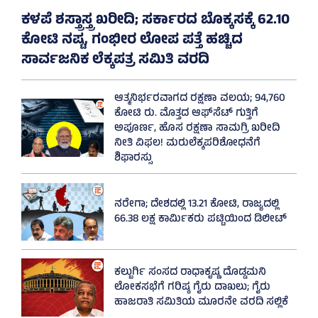
ಕಳಪೆ ಶಸ್ತ್ರಾಸ್ತ್ರ ಖರೀದಿ; ಸರ್ಕಾರದ ಬೊಕ್ಕಸಕ್ಕೆ 62.10
ಕೋಟಿ ನಷ್ಟ, ಗಂಭೀರ ಲೋಪ ಪತ್ತೆ ಹಚ್ಚಿದ
ಸಾರ್ವಜನಿಕ ಲೆಕ್ಕಪತ್ರ ಸಮಿತಿ ವರದಿ
ಆತ್ಮನಿರ್ಭರವಾಗದ ರಕ್ಷಣಾ ವಲಯ; 94,760
ಕೋಟಿ ರು. ಮೊತ್ತದ ಆಫ್‌ಸೆಟ್ ಗುತ್ತಿಗೆ
ಅಪೂರ್ಣ, ಹೊಸ ರಕ್ಷಣಾ ಸಾಮಗ್ರಿ ಖರೀದಿ
ನೀತಿ ವಿಫಲ! ಮರುಲೆಕ್ಕಪರಿಶೋಧನೆಗೆ
ಶಿಫಾರಸ್ಸು
ನರೇಗಾ; ದೇಶದಲ್ಲಿ 13.21 ಕೋಟಿ, ರಾಜ್ಯದಲ್ಲಿ
66.38 ಲಕ್ಷ ಕಾರ್ಮಿಕರು ಪಟ್ಟಿಯಿಂದ ಡಿಲೀಟ್
ಕಲ್ಬುರ್ಗಿ ಸಂಸದ ರಾಧಾಕೃಷ್ಣ ದೊಡ್ಡಮನಿ
ಲೋಕಸಭೆಗೆ ಗರಿಷ್ಠ ಗೈರು ದಾಖಲು; ಗೈರು
ಹಾಜರಾತಿ ಸಮಿತಿಯ ಮೂರನೇ ವರದಿ ಸಲ್ಲಿಕೆ