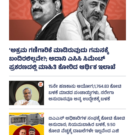
‘ಅಕ್ರಮ ಗಣಿಗಾರಿಕೆ ಮಾಡಿರುವುದು ಗಮನಕ್ಕೆ
ಬಂದಿರಲಿಲ್ಲವೇ?; ಅದಾನಿ ಎಸಿಸಿ ಸಿಮೆಂಟ್
ಪ್ರಕರಣದಲ್ಲಿ ಮಾಹಿತಿ ಕೋರಿದ ಆರ್ಥಿಕ ಇಲಾಖೆ
15ನೇ ಹಣಕಾಸು ಆಯೋಗ;1,764.83 ಕೋಟಿ
ಬಳಕೆ ಮಾಡದ ಪಂಚಾಯ್ತಿಗಳು, ನರೇಗಾ
ಅನುದಾನವೂ ಅನ್ಯ ಉದ್ದೇಶಕ್ಕೆ ಬಳಕೆ
ಐಎಎಸ್‌ ಅಧಿಕಾರಿಗಳ ಸಂಘಕ್ಕೆ ಕೋಟಿ ಕೋಟಿ
ಅನುದಾನ; ನಿಯಮಬಾಹಿರ ಬಳಕೆ, 9.50
ಕೋಟಿ ವೆಚ್ಚಕ್ಕೆ ದಾಖಲೆಗಳೇ ಇಲ್ಲವೆಂದ ಎಜಿ