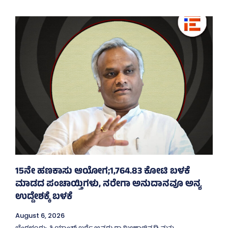
15ನೇ ಹಣಕಾಸು ಆಯೋಗ;1,764.83 ಕೋಟಿ ಬಳಕೆ
ಮಾಡದ ಪಂಚಾಯ್ತಿಗಳು, ನರೇಗಾ ಅನುದಾನವೂ ಅನ್ಯ
ಉದ್ದೇಶಕ್ಕೆ ಬಳಕೆ
August 6, 2026