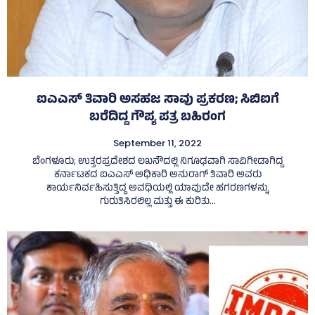
ಐಎಎಸ್‌ ತಿವಾರಿ ಅಸಹಜ ಸಾವು ಪ್ರಕರಣ; ಸಿಬಿಐಗೆ
ಬರೆದಿದ್ದ ಗೌಪ್ಯ ಪತ್ರ ಬಹಿರಂಗ
September 11, 2022
ಬೆಂಗಳೂರು; ಉತ್ತರಪ್ರದೇಶದ ಲಖನೌದಲ್ಲಿ ನಿಗೂಢವಾಗಿ ಸಾವಿಗೀಡಾಗಿದ್ದ
ಕರ್ನಾಟಕದ ಐಎಎಸ್‌ ಅಧಿಕಾರಿ ಅನುರಾಗ್‌ ತಿವಾರಿ ಅವರು
ಕಾರ್ಯನಿರ್ವಹಿಸುತ್ತಿದ್ದ ಅವಧಿಯಲ್ಲಿ ಯಾವುದೇ ಹಗರಣಗಳನ್ನು
ಗುರುತಿಸಿರಲಿಲ್ಲ ಮತ್ತು ಈ ಕುರಿತು...