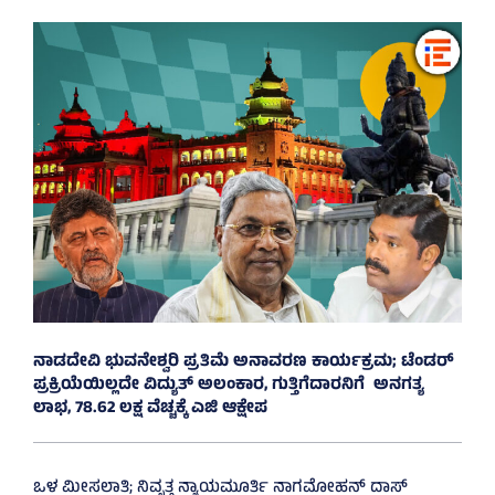
ನಾಡದೇವಿ ಭುವನೇಶ್ವರಿ ಪ್ರತಿಮೆ ಅನಾವರಣ ಕಾರ್ಯಕ್ರಮ; ಟೆಂಡರ್
ಪ್ರಕ್ರಿಯೆಯಿಲ್ಲದೇ ವಿದ್ಯುತ್‌ ಅಲಂಕಾರ, ಗುತ್ತಿಗೆದಾರನಿಗೆ ಅನಗತ್ಯ
ಲಾಭ, 78.62 ಲಕ್ಷ ವೆಚ್ಚಕ್ಕೆ ಎಜಿ ಆಕ್ಷೇಪ
ಒಳ ಮೀಸಲಾತಿ; ನಿವೃತ್ತ ನ್ಯಾಯಮೂರ್ತಿ ನಾಗಮೋಹನ್ ದಾಸ್