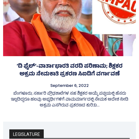
‘ದಿ ಫೈಲ್‌’-ವಾರ್ತಾಭಾರತಿ ವರದಿ ಪರಿಣಾಮ; ಶಿಕ್ಷಕರ
ಅಕ್ರಮ ನೇಮಕಾತಿ ಪ್ರಕರಣ ಸಿಐಡಿಗೆ ವರ್ಗಾವಣೆ
September 6, 2022
ಬೆಂಗಳೂರು; ಸರ್ಕಾರಿ ಪ್ರೌಢಶಾಲೆಗಳ ಸಹ ಶಿಕ್ಷಕರ ಆಯ್ಕೆ ಪಟ್ಟಿಯಲ್ಲಿ ಹೆಸರು
ಇಲ್ಲದಿದ್ದರೂ ಹಲವು ಅಭ್ಯರ್ಥಿಗಳಿಗೆ ವಾಮಮಾರ್ಗದಲ್ಲಿ ನೇಮಕ ಆದೇಶ ನೀಡಿ
ಅಕ್ರಮ ಎಸಗಿರುವ ಪ್ರಕರಣದ ಕುರಿತು...
LEGISLATURE