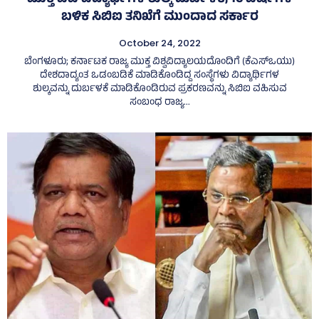
ಮುಕ್ತ ವಿವಿ ವಿದ್ಯಾರ್ಥಿಗಳ ಶುಲ್ಕ ದುರ್ಬಳಕೆ; 16 ವರ್ಷಗಳ
ಬಳಿಕ ಸಿಬಿಐ ತನಿಖೆಗೆ ಮುಂದಾದ ಸರ್ಕಾರ
October 24, 2022
ಬೆಂಗಳೂರು; ಕರ್ನಾಟಕ ರಾಜ್ಯ ಮುಕ್ತ ವಿಶ್ವವಿದ್ಯಾಲಯದೊಂದಿಗೆ (ಕೆಎಸ್‌ಒಯು)
ದೇಶದಾದ್ಯಂತ ಒಡಂಬಡಿಕೆ ಮಾಡಿಕೊಂಡಿದ್ದ ಸಂಸ್ಥೆಗಳು ವಿದ್ಯಾರ್ಥಿಗಳ
ಶುಲ್ಕವನ್ನು ದುರ್ಬಳಕೆ ಮಾಡಿಕೊಂಡಿರುವ ಪ್ರಕರಣವನ್ನು ಸಿಬಿಐ ವಹಿಸುವ
ಸಂಬಂಧ ರಾಜ್ಯ...