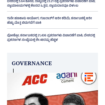
ದೇಶದಲ್ಲಿ 5.64 ಕೋಟಿ, ರಾಜ್ಯದಲ್ಲಿ 23.21 ಲಕ್ಷ ಪ್ರಕರಣಗಳು ವಿಚಾರಣೆಗೆ ಬಾಕಿ;
ನ್ಯಾಯಾಲಯಗಳಲ್ಲಿ ಕೆಲಸದ ಒತ್ತಡ, ನ್ಯಾಯದಾನವೂ ವಿಳಂಬ
15ನೇ ಹಣಕಾಸು ಆಯೋಗ; ಗುಜರಾತ್‌ಗೆ ಅತೀ ಕಡಿಮೆ, ಕರ್ನಾಟಕಕ್ಕೆ ಅತೀ
ಹೆಚ್ಚು ಮೊತ್ತ ಬಿಡುಗಡೆಗೆ ಬಾಕಿ
ಪೋಕ್ಸೋ; ಕರ್ನಾಟಕದಲ್ಲಿ 21,436 ಪ್ರಕರಣಗಳು ವಿಚಾರಣೆಗೆ ಬಾಕಿ, ದೇಶದಲ್ಲಿ
ಪ್ರಕರಣಗಳ ಸಂಖ್ಯೆಯಲ್ಲಿ ಶೇ.48ರಷ್ಟು ಹೆಚ್ಚಳ
GOVERNANCE