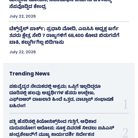
ಮೇಲ್ದಂಡೆ ಯೋಜನೆ; ಸಹಾಯಧನ ಬಿಡುಗಡೆ ವಿಳಂಬಕ್ಕೆ
ನೆಪವೊಡ್ಡಿದ ಕೇಂದ್ರ
July 22, 2026
ಟೆಕ್ಸ್‌ಟೈಲ್ ಪಾರ್ಕ್; ಪ್ರಧಾನಿ ಮೋದಿ, ಎಐಸಿಸಿ ಅಧ್ಯಕ್ಷ ಖರ್ಗೆ
ತವರು ಕ್ಷೇತ್ರ ಸೇರಿ 7 ರಾಜ್ಯಗಳಿಗೆ 68,400 ಕೋಟಿ ಬಿಡುಗಡೆಗೆ
ಬಾಕಿ, ಕಲ್ಬುರ್ಗಿಗಿಲ್ಲ ಬಿಡಿಗಾಸು
July 22, 2026
Trending News
ಪಶುವೈದ್ಯರ ನೇಮಕದಲ್ಲಿ ಅಕ್ರಮ; ಒಪ್ಪಿಗೆ ಇಲ್ಲದಿದ್ದರೂ
ದೂರಿನಲ್ಲಿ ಹಲವು ಅಭ್ಯರ್ಥಿಗಳ ಹೆಸರು ಉಲ್ಲೇಖ,
ಎಫ್‌ಐಆರ್ ದಾಖಲಾತಿ ಹಿಂದೆ ಒತ್ತಡ, ವಾಟ್ಸಾಪ್‌ ಸಂಭಾಷಣೆ
ಬಹಿರಂಗ
ಪತ್ನಿ ಹೆಸರಿನಲ್ಲಿ ಕಿಯೋನಿಕ್ಸ್‌ನಿಂದ ಗುತ್ತಿಗೆ, ಅಧಿಕಾರ
ದುರುಪಯೋಗ ಆರೋಪ; ಸೂಕ್ತ ವಿವರಣೆ ನೀಡಲು ಐಪಿಎಸ್‌
ಚಂದ್ರಶೇಖರ್‍‌ಗೆ ಮುಖ್ಯ ಕಾರ್ಯದರ್ಶಿ ನಿರ್ದೇಶನ