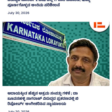
ವಿರುದ್ಧದ ದೂರರ್ಜಿ 2 ವರ್ಷದಲ್ಲಿ 17 ಬಾರಿ ವಿಚಾರಣೆ, ಇನ್ನೂ
ಪೂರ್ಣಗೊಳ್ಳದ ಅಂತಿಮ ಪರಿಶೀಲನೆ
July 30, 2026
ಆದಾಯಕ್ಕಿಂತ ಹೆಚ್ಚಿನ ಅಕ್ರಮ ಸಂಪತ್ತು ಗಳಿಕೆ ; ಡಾ
ಬೂವನಹಳ್ಳಿ ನಾಗರಾಜ್ ವಿರುದ್ಧದ ಪ್ರಕರಣದಲ್ಲಿ ಬಿ
ರಿಪೋರ್ಟ್‌ ಅಂಗೀಕರಿಸಿದ ನ್ಯಾಯಾಲಯ
July 20, 2026