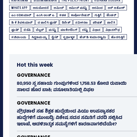
RAVIKUMAR
SIDDARAMAIAHA
THE POLICY FRONT
VIDHANA SOUDHA
WHATS APP
ಅನುಮೋದನೆ
ಅಮೀನ್‌
ಅಮೀನ್‌ ಮಟ್ಟು
ಅರವಿಂದ
ಆರ್‌ ಅಶೋಕ್‌
ಎಂ ರವಿಕುಮಾರ್‌
ಎಂಸಿ ಅಂಡ್‌ ಎ
ಕಡತ
ಕಾರ್ಪೋರೇಷನ್‌
ಗುತ್ತಿಗೆ
ಟೆಂಡರ್‌
ಡಿ ಕೆ ಶಿವಕುಮಾರ್
ದ ಪಾಲಿಸಿ ಫ್ರಂಟ್‌
ದಿನೇಶ್‌
ನವೀಕರಣ
ಪರಿಷತ್‌
ಪಾಲಿಸಿ
ಫ್ರಂಟ್‌
ಬಿಜೆಪಿ
ಬೆಲ್ಲದ್‌
ಮಟ್ಟು
ಮಾರ್ಕೇಟಿಂಗ್‌
ರಟ್ಟು
ವಿಧಾನ
ವಿಧಾನಸೌಧ
ಸಚಿವಾಲಯ
ಸಿದ್ದರಾಮಯ್ಯ
ಸ್ಟೇಟ್
ಸ್ಪರ್ಧಾತ್ಮಕ
ಹೆಚ್‌ ಡಿ ಕುಮಾರಸ್ವಾಮಿ
ಹೊರಗುತ್ತಿಗೆ
Hot this week
GOVERNANCE
80,950 ಸ್ವ ಸಹಾಯ ಗುಂಪುಗಳಿಂದ 1,758.53 ಕೋಟಿ ರುಪಾಯಿ
ಸಾಲದ ಹೊರ ಬಾಕಿ; ವಸೂಲಾತಿಯಲ್ಲಿ ವಿಫಲ
GOVERNANCE
ಪ್ರೌಢಶಾಲೆ ಸಹ ಶಿಕ್ಷಕ ಹುದ್ದೆಯಿಂದ ಪಿಯು ಉಪನ್ಯಾಸಕರ
ಹುದ್ದೆಗಳಿಗೆ ಮುಂಬಡ್ತಿ; ವಿಶೇಷ ಸದನ ಸಮಿತಿಗೆ ವರದಿ ಸಲ್ಲಿಸಿದ
ಇಲಾಖೆ, ಆಡಳಿತಾತ್ಮಕ ಸಮಸ್ಯೆಗಳಿಗೆ ಕಾರಣವಾಗಲಿದೆಯೇ?