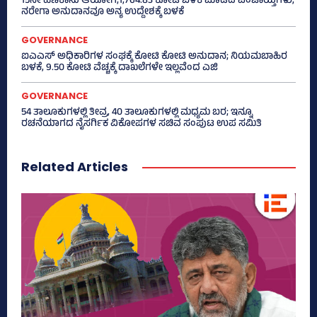
15ನೇ ಹಣಕಾಸು ಆಯೋಗ;1,764.83 ಕೋಟಿ ಬಳಕೆ ಮಾಡದ ಪಂಚಾಯ್ತಿಗಳು,
ನರೇಗಾ ಅನುದಾನವೂ ಅನ್ಯ ಉದ್ದೇಶಕ್ಕೆ ಬಳಕೆ
GOVERNANCE
ಐಎಎಸ್‌ ಅಧಿಕಾರಿಗಳ ಸಂಘಕ್ಕೆ ಕೋಟಿ ಕೋಟಿ ಅನುದಾನ; ನಿಯಮಬಾಹಿರ
ಬಳಕೆ, 9.50 ಕೋಟಿ ವೆಚ್ಚಕ್ಕೆ ದಾಖಲೆಗಳೇ ಇಲ್ಲವೆಂದ ಎಜಿ
GOVERNANCE
54 ತಾಲೂಕುಗಳಲ್ಲಿ ತೀವ್ರ, 40 ತಾಲೂಕುಗಳಲ್ಲಿ ಮಧ್ಯಮ ಬರ; ಇನ್ನೂ
ರಚನೆಯಾಗದ ನೈಸರ್ಗಿಕ ವಿಕೋಪಗಳ ಸಚಿವ ಸಂಪುಟ ಉಪ ಸಮಿತಿ
Related Articles