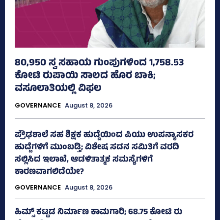
80,950 ಸ್ವ ಸಹಾಯ ಗುಂಪುಗಳಿಂದ 1,758.53
ಕೋಟಿ ರುಪಾಯಿ ಸಾಲದ ಹೊರ ಬಾಕಿ;
ವಸೂಲಾತಿಯಲ್ಲಿ ವಿಫಲ
GOVERNANCE
August 8, 2026
ಪ್ರೌಢಶಾಲೆ ಸಹ ಶಿಕ್ಷಕ ಹುದ್ದೆಯಿಂದ ಪಿಯು ಉಪನ್ಯಾಸಕರ
ಹುದ್ದೆಗಳಿಗೆ ಮುಂಬಡ್ತಿ; ವಿಶೇಷ ಸದನ ಸಮಿತಿಗೆ ವರದಿ
ಸಲ್ಲಿಸಿದ ಇಲಾಖೆ, ಆಡಳಿತಾತ್ಮಕ ಸಮಸ್ಯೆಗಳಿಗೆ
ಕಾರಣವಾಗಲಿದೆಯೇ?
GOVERNANCE
August 8, 2026
ಹಿಮ್ಸ್‌ ಕಟ್ಟಡ ನಿರ್ಮಾಣ ಕಾಮಗಾರಿ; 68.75 ಕೋಟಿ ರು