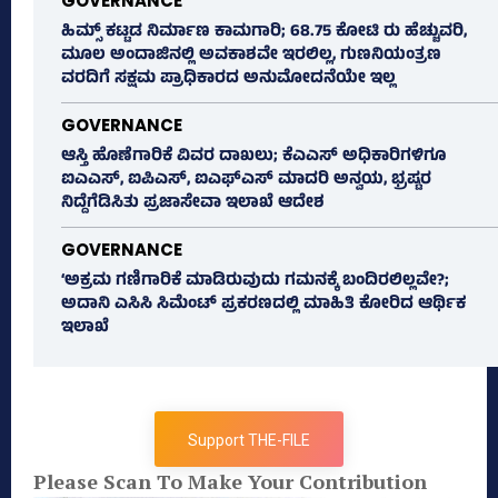
GOVERNANCE
ಹಿಮ್ಸ್‌ ಕಟ್ಟಡ ನಿರ್ಮಾಣ ಕಾಮಗಾರಿ; 68.75 ಕೋಟಿ ರು ಹೆಚ್ಚುವರಿ,
ಮೂಲ ಅಂದಾಜಿನಲ್ಲಿ ಅವಕಾಶವೇ ಇರಲಿಲ್ಲ, ಗುಣನಿಯಂತ್ರಣ
ವರದಿಗೆ ಸಕ್ಷಮ ಪ್ರಾಧಿಕಾರದ ಅನುಮೋದನೆಯೇ ಇಲ್ಲ
GOVERNANCE
ಆಸ್ತಿ ಹೊಣೆಗಾರಿಕೆ ವಿವರ ದಾಖಲು; ಕೆಎಎಸ್ ಅಧಿಕಾರಿಗಳಿಗೂ
ಐಎಎಸ್‌, ಐಪಿಎಸ್‌, ಐಎಫ್‌ಎಸ್‌ ಮಾದರಿ ಅನ್ವಯ, ಭ್ರಷ್ಟರ
ನಿದ್ದೆಗೆಡಿಸಿತು ಪ್ರಜಾಸೇವಾ ಇಲಾಖೆ ಆದೇಶ
GOVERNANCE
‘ಅಕ್ರಮ ಗಣಿಗಾರಿಕೆ ಮಾಡಿರುವುದು ಗಮನಕ್ಕೆ ಬಂದಿರಲಿಲ್ಲವೇ?;
ಅದಾನಿ ಎಸಿಸಿ ಸಿಮೆಂಟ್ ಪ್ರಕರಣದಲ್ಲಿ ಮಾಹಿತಿ ಕೋರಿದ ಆರ್ಥಿಕ
ಇಲಾಖೆ
Support THE-FILE
Please Scan To Make Your Contribution