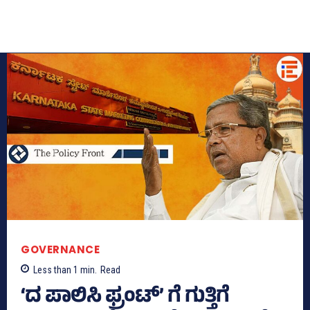
GOVERNANCE
Less than 1
min.
Read
‘ದ ಪಾಲಿಸಿ ಫ್ರಂಟ್‌’ ಗೆ ಗುತ್ತಿಗೆ