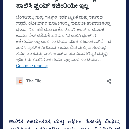
ಆಡಳಿತ ಕಾರ್ಯತಂತ್ರ ಮತ್ತು ಆರ್ಥಿಕ ಹಿತಾಸಕ್ತಿ ವಿಷಯ,