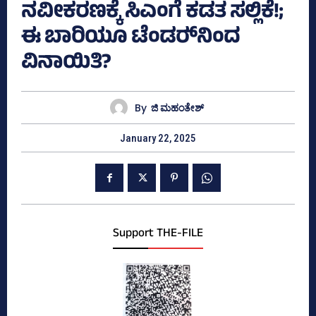
ನವೀಕರಣಕ್ಕೆ ಸಿಎಂಗೆ ಕಡತ ಸಲ್ಲಿಕೆ!;
ಈ ಬಾರಿಯೂ ಟೆಂಡರ್‍‌ನಿಂದ
ವಿನಾಯಿತಿ?
By
ಜಿ ಮಹಂತೇಶ್
January 22, 2025
Support THE-FILE