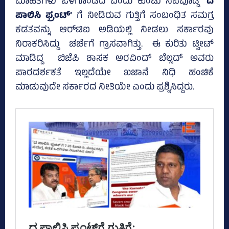
ಮಾಹಿತಿಗಳು ಒಳಗೊಂಡಿದೆ ಎಂದು ಕುಂಟು ನೆಪವೊಡ್ಡಿ
‘ದ
ಪಾಲಿಸಿ ಫ್ರಂಟ್‌’
ಗೆ ನೀಡಿರುವ ಗುತ್ತಿಗೆ ಸಂಬಂಧಿತ ಸಮಗ್ರ
ಕಡತವನ್ನು ಆರ್‌ಟಿಐ ಅಡಿಯಲ್ಲಿ ನೀಡಲು ಸರ್ಕಾರವು
ನಿರಾಕರಿಸಿದ್ದು ಚರ್ಚೆಗೆ ಗ್ರಾಸವಾಗಿತ್ತು. ಈ ಕುರಿತು ಟ್ವೀಟ್‌
ಮಾಡಿದ್ದ ಬಿಜೆಪಿ ಶಾಸಕ ಅರವಿಂದ್‌ ಬೆಲ್ಲದ್‌ ಅವರು
ಪಾರದರ್ಶಕತೆ ಇಲ್ಲದೆಯೇ ಖಜಾನೆ ನಿಧಿ ಹಂಚಿಕೆ
ಮಾಡುವುದೇ ಸರ್ಕಾರದ ನೀತಿಯೇ ಎಂದು ಪ್ರಶ್ನಿಸಿದ್ದರು.