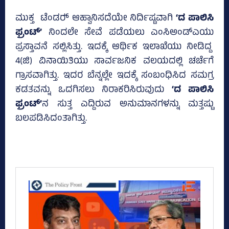
ಮುಕ್ತ ಟೆಂಡರ್‍‌ ಆಹ್ವಾನಿಸದೆಯೇ ನಿರ್ದಿಷ್ಟವಾಗಿ
‘ದ ಪಾಲಿಸಿ
ಫ್ರಂಟ್‌’
ನಿಂದಲೇ ಸೇವೆ ಪಡೆಯಲು ಎಂಸಿಅಂಡ್‌ಎಯು
ಪ್ರಸ್ತಾವನೆ ಸಲ್ಲಿಸಿತ್ತು. ಇದಕ್ಕೆ ಆರ್ಥಿಕ ಇಲಾಖೆಯು ನೀಡಿದ್ದ
4(ಜಿ) ವಿನಾಯಿತಿಯು ಸಾರ್ವಜನಿಕ ವಲಯದಲ್ಲಿ ಚರ್ಚೆಗೆ
ಗ್ರಾಸವಾಗಿತ್ತು. ಇದರ ಬೆನ್ನಲ್ಲೇ ಇದಕ್ಕೆ ಸಂಬಂಧಿಸಿದ ಸಮಗ್ರ
ಕಡತವನ್ನು ಒದಗಿಸಲು ನಿರಾಕರಿಸಿರುವುದು
‘ದ ಪಾಲಿಸಿ
ಫ್ರಂಟ್‌’
ನ ಸುತ್ತ ಎದ್ದಿರುವ ಅನುಮಾನಗಳನ್ನು ಮತ್ತಷ್ಟು
ಬಲಪಡಿಸಿದಂತಾಗಿತ್ತು.