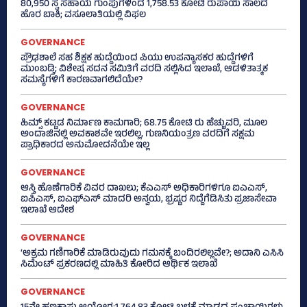
80,950 ಸ್ವ ಸಹಾಯ ಗುಂಪುಗಳಿಂದ 1,758.53 ಕೋಟಿ ರುಪಾಯಿ ಸಾಲದ
ಹೊರ ಬಾಕಿ; ವಸೂಲಾತಿಯಲ್ಲಿ ವಿಫಲ
GOVERNANCE
ಪ್ರೌಢಶಾಲೆ ಸಹ ಶಿಕ್ಷಕ ಹುದ್ದೆಯಿಂದ ಪಿಯು ಉಪನ್ಯಾಸಕರ ಹುದ್ದೆಗಳಿಗೆ
ಮುಂಬಡ್ತಿ; ವಿಶೇಷ ಸದನ ಸಮಿತಿಗೆ ವರದಿ ಸಲ್ಲಿಸಿದ ಇಲಾಖೆ, ಆಡಳಿತಾತ್ಮಕ
ಸಮಸ್ಯೆಗಳಿಗೆ ಕಾರಣವಾಗಲಿದೆಯೇ?
GOVERNANCE
ಹಿಮ್ಸ್‌ ಕಟ್ಟಡ ನಿರ್ಮಾಣ ಕಾಮಗಾರಿ; 68.75 ಕೋಟಿ ರು ಹೆಚ್ಚುವರಿ, ಮೂಲ
ಅಂದಾಜಿನಲ್ಲಿ ಅವಕಾಶವೇ ಇರಲಿಲ್ಲ, ಗುಣನಿಯಂತ್ರಣ ವರದಿಗೆ ಸಕ್ಷಮ
ಪ್ರಾಧಿಕಾರದ ಅನುಮೋದನೆಯೇ ಇಲ್ಲ
GOVERNANCE
ಆಸ್ತಿ ಹೊಣೆಗಾರಿಕೆ ವಿವರ ದಾಖಲು; ಕೆಎಎಸ್ ಅಧಿಕಾರಿಗಳಿಗೂ ಐಎಎಸ್‌,
ಐಪಿಎಸ್‌, ಐಎಫ್‌ಎಸ್‌ ಮಾದರಿ ಅನ್ವಯ, ಭ್ರಷ್ಟರ ನಿದ್ದೆಗೆಡಿಸಿತು ಪ್ರಜಾಸೇವಾ
ಇಲಾಖೆ ಆದೇಶ
GOVERNANCE
‘ಅಕ್ರಮ ಗಣಿಗಾರಿಕೆ ಮಾಡಿರುವುದು ಗಮನಕ್ಕೆ ಬಂದಿರಲಿಲ್ಲವೇ?; ಅದಾನಿ ಎಸಿಸಿ
ಸಿಮೆಂಟ್ ಪ್ರಕರಣದಲ್ಲಿ ಮಾಹಿತಿ ಕೋರಿದ ಆರ್ಥಿಕ ಇಲಾಖೆ
GOVERNANCE