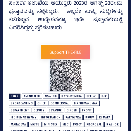
ಸಂಪರ್ಕ ಇಲಾಖೆಯ ಆಯುಕ್ತರು 2023ರ ಆಗಸ್ಟ್‌ 28ರಂದು
ಪ್ರಸ್ತಾವವನ್ನು ಸಲ್ಲಿಸಿದ್ದರು. ಅಲ್ಲದೇ ಸುಳ್ಳು ಸುದ್ದಿಗಳನ್ನು
ತಡೆಗಟ್ಟುವ ಉದ್ದೇಶವನ್ನೂ ಇದೇ ಪ್ರಸ್ತಾವನೆಯಲ್ಲಿ
ವಿವರಿಸಿದ್ದನ್ನು ಸ್ಮರಿಸಬಹುದು.
Support THE-FILE
TAGS
AMINMATTU
ARAVIND
B Y VIJYENDRA
BELLAD
BJP
BROADCASTING
CHIEF
COMMERCIAL
D K SHIVAKUMAR
DEPARTMENT
DEPUTY
DEVANUR
DINESH
FRONT
H D KUMARSWAMY
INFORMATION
KARNATAKA
KRUPA
KUMARA
MAHADEVA
MATTU
MINISTER
MLC
POICY
PROPOSAL
R ASHOK