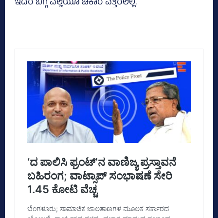
ಇದರ ಬಗ್ಗೆ ಎಲ್ಲಿಯೂ ಚಕಾರ ಎತ್ತಿರಲಿಲ್ಲ.