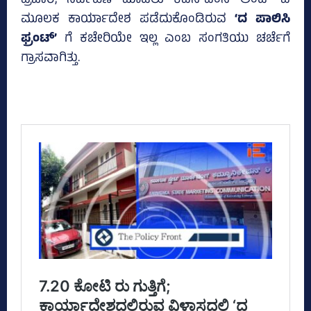
ಪ್ರಚಾರ, ನಿರ್ವಹಣೆ ಮಾಡಲು ಕೆಎಸ್‌ಎಂಸಿ ಅಂಡ್‌ ಎ
ಮೂಲಕ ಕಾರ್ಯಾದೇಶ ಪಡೆದುಕೊಂಡಿರುವ
‘ದ ಪಾಲಿಸಿ
ಫ್ರಂಟ್‌’
ಗೆ ಕಚೇರಿಯೇ ಇಲ್ಲ ಎಂಬ ಸಂಗತಿಯು ಚರ್ಚೆಗೆ
ಗ್ರಾಸವಾಗಿತ್ತು.