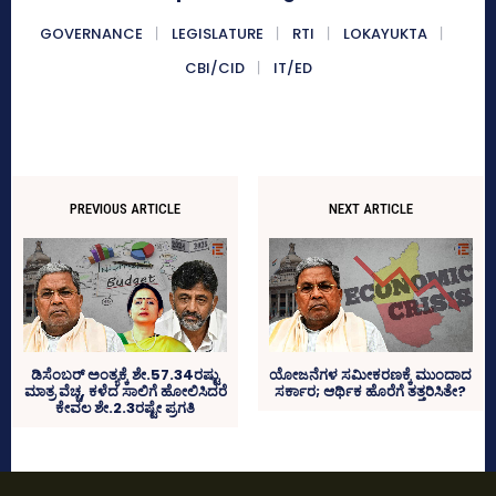
GOVERNANCE
LEGISLATURE
RTI
LOKAYUKTA
CBI/CID
IT/ED
PREVIOUS ARTICLE
NEXT ARTICLE
ಡಿಸೆಂಬರ್ ಅಂತ್ಯಕ್ಕೆ ಶೇ.57.34ರಷ್ಟು
ಯೋಜನೆಗಳ ಸಮೀಕರಣಕ್ಕೆ ಮುಂದಾದ
ಮಾತ್ರ ವೆಚ್ಚ, ಕಳೆದ ಸಾಲಿಗೆ ಹೋಲಿಸಿದರೆ
ಸರ್ಕಾರ; ಆರ್ಥಿಕ ಹೊರೆಗೆ ತತ್ತರಿಸಿತೇ?
ಕೇವಲ ಶೇ.2.3ರಷ್ಟೇ ಪ್ರಗತಿ