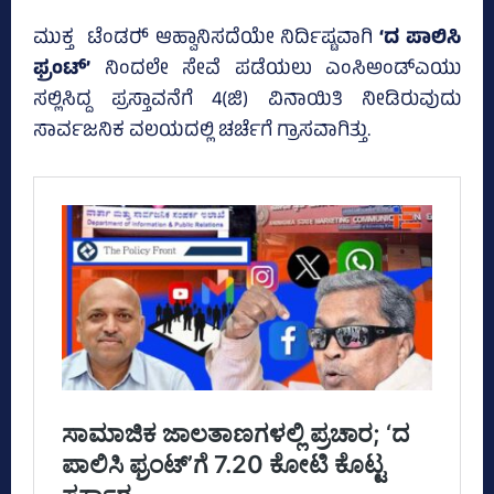
ಮುಕ್ತ ಟೆಂಡರ್‍‌ ಆಹ್ವಾನಿಸದೆಯೇ ನಿರ್ದಿಷ್ಟವಾಗಿ
‘ದ ಪಾಲಿಸಿ
ಫ್ರಂಟ್‌’
ನಿಂದಲೇ ಸೇವೆ ಪಡೆಯಲು ಎಂಸಿಅಂಡ್‌ಎಯು
ಸಲ್ಲಿಸಿದ್ದ ಪ್ರಸ್ತಾವನೆಗೆ 4(ಜಿ) ವಿನಾಯಿತಿ ನೀಡಿರುವುದು
ಸಾರ್ವಜನಿಕ ವಲಯದಲ್ಲಿ ಚರ್ಚೆಗೆ ಗ್ರಾಸವಾಗಿತ್ತು.