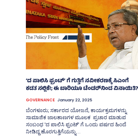
‘ದ ಪಾಲಿಸಿ ಫ್ರಂಟ್‌’ ಗೆ ಗುತ್ತಿಗೆ ನವೀಕರಣಕ್ಕೆ ಸಿಎಂಗೆ
ಕಡತ ಸಲ್ಲಿಕೆ!; ಈ ಬಾರಿಯೂ ಟೆಂಡರ್‍‌ನಿಂದ ವಿನಾಯಿತಿ?
GOVERNANCE
January 22, 2025
ಬೆಂಗಳೂರು; ಸರ್ಕಾರದ ಯೋಜನೆ, ಕಾರ್ಯಕ್ರಮಗಳನ್ನು
ಸಾಮಾಜಿಕ ಜಾಲತಾಣಗಳ ಮೂಲಕ ಪ್ರಚಾರ ಮಾಡುವ
ಸಂಬಂಧ 'ದ ಪಾಲಿಸಿ ಫ್ರಂಟ್‌' ಗೆ ಒಂದು ವರ್ಷದ ಹಿಂದೆ
ನೀಡಿದ್ದ ಹೊರಗುತ್ತಿಗೆಯನ್ನು...