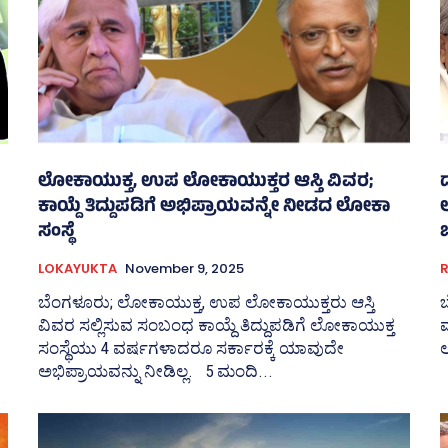
ಲೋಕಾಯುಕ್ತ, ಉಪ ಲೋಕಾಯುಕ್ತರ ಆಸ್ತಿ ವಿವರ;
ದ
ಕಾಯ್ದೆ ತಿದ್ದುಪಡಿಗೆ ಅಭಿಪ್ರಾಯವನ್ನೇ ನೀಡದ ಲೋಕಾ
ಸಂಸ್ಥೆ
ಬ
LOKAYUKTA
November 9, 2025
R
ಬೆಂಗಳೂರು; ಲೋಕಾಯುಕ್ತ, ಉಪ ಲೋಕಾಯುಕ್ತರು ಆಸ್ತಿ
ವಿವರ ಸಲ್ಲಿಸುವ ಸಂಬಂಧ ಕಾಯ್ದೆ ತಿದ್ದುಪಡಿಗೆ ಲೋಕಾಯುಕ್ತ
ಮ
ಸಂಸ್ಥೆಯು 4 ವರ್ಷಗಳಾದರೂ ಸರ್ಕಾರಕ್ಕೆ ಯಾವುದೇ
ಲ
ಅಭಿಪ್ರಾಯವನ್ನು ನೀಡಿಲ್ಲ. 5 ಮಂದಿ...