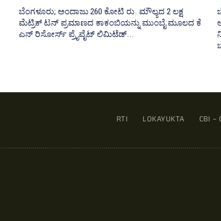
ಬೆಂಗಳೂರು; ಅಂದಾಜು 260 ಕೋಟಿ ರು. ಮೌಲ್ಯದ 2 ಲಕ್ಷ
ಬ
ಮೆಟ್ರಿಕ್‌ ಟನ್‌ ಪ್ರಮಾಣದ ಕಾಕಂಬಿಯನ್ನು ಮುಂಬೈ ಮೂಲದ ಕೆ
ಎನ್‌ ರಿಸೋರ್ಸ್‌ ಪ್ರೈವೈಟ್‌ ಲಿಮಿಟೆಡ್‌...
ನ
ಬ
RTI
LOKAYUKTA
CBI – 