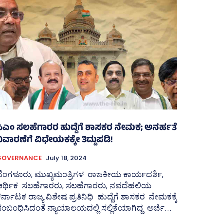
ಸಿಎಂ ಸಲಹೆಗಾರರ ಹುದ್ದೆಗೆ ಶಾಸಕರ ನೇಮಕ; ಅನರ್ಹತೆ
ಿವಾರಣೆಗೆ ವಿಧೇಯಕಕ್ಕೇ ತಿದ್ದುಪಡಿ!
GOVERNANCE
July 18, 2024
ಬೆಂಗಳೂರು; ಮುಖ್ಯಮಂತ್ರಿಗಳ ರಾಜಕೀಯ ಕಾರ್ಯದರ್ಶಿ,
ಆರ್ಥಿಕ ಸಲಹೆಗಾರರು, ಸಲಹೆಗಾರರು, ನವದೆಹಲಿಯ
ರ್ನಾಟಕ ರಾಜ್ಯ ವಿಶೇಷ ಪ್ರತಿನಿಧಿ ಹುದ್ದೆಗೆ ಶಾಸಕರ ನೇಮಕಕ್ಕೆ
ಂಬಂಧಿಸಿದಂತೆ ನ್ಯಾಯಾಲಯದಲ್ಲಿ ಸಲ್ಲಿಕೆಯಾಗಿದ್ದ ಅರ್ಜಿ...