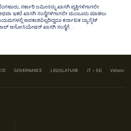
ೆಂಗಳೂರು; ಸರ್ಕಾರಿ ಜಮೀನನ್ನು ಖಾಸಗಿ ವ್ಯಕ್ತಿಗಳಿಗಾಗಲೀ
ಅಥವಾ ಇತರೆ ಖಾಸಗಿ ಸಂಸ್ಥೆಗಳಿಗಾಗಲೀ ಮಂಜೂರು ಮಾಡಲು
ಿಯಮಗಳಲ್ಲಿ ಅವಕಾಶವಿಲ್ಲದಿದ್ದರೂ ಕರ್ನಾಟಕ ಬ್ಯಾಸ್ಕೆಟ್‌
ಾಲ್‌ ಅಸೋಸಿಯೇಷನ್‌ ಖಾಸಗಿ ಸಂಸ್ಥೆಗೆ...
CID
GOVERNANCE
LEGISLATURE
IT – ED
Videos