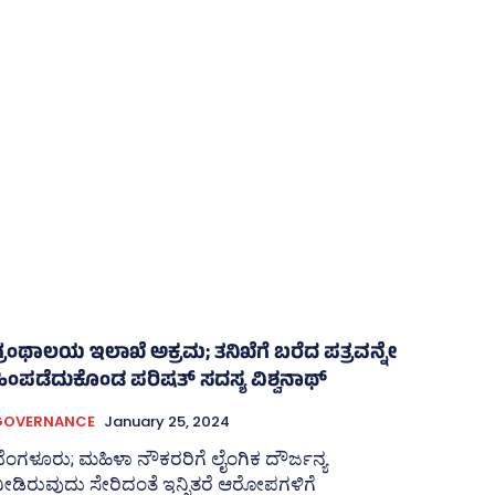
ಗ್ರಂಥಾಲಯ ಇಲಾಖೆ ಅಕ್ರಮ; ತನಿಖೆಗೆ ಬರೆದ ಪತ್ರವನ್ನೇ
ಹಿಂಪಡೆದುಕೊಂಡ ಪರಿಷತ್‌ ಸದಸ್ಯ ವಿಶ್ವನಾಥ್‌
GOVERNANCE
January 25, 2024
ೆಂಗಳೂರು; ಮಹಿಳಾ ನೌಕರರಿಗೆ ಲೈಂಗಿಕ ದೌರ್ಜನ್ಯ
ೀಡಿರುವುದು ಸೇರಿದಂತೆ ಇನ್ನಿತರೆ ಆರೋಪಗಳಿಗೆ