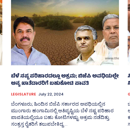
ಬೆಳೆ ನಷ್ಟ ಪರಿಹಾರದಲ್ಲೂ ಅಕ್ರಮ; ಬಿಜೆಪಿ ಅವಧಿಯಲ್ಲೇ
ಅನ್ಯ ಖಾತೆದಾರರಿಗೆ ಬಹುಕೋಟಿ ಪಾವತಿ
ನ
LEGISLATURE
July 22, 2024
ಬೆಂಗಳೂರು; ಹಿಂದಿನ ಬಿಜೆಪಿ ಸರ್ಕಾರದ ಅವಧಿಯಲ್ಲಿನ
ಮುಂಗಾರು ಹಂಗಾಮಿನಲ್ಲಿ ಅತಿವೃಷ್ಟಿಯ ಬೆಳೆ ನಷ್ಟ ಪರಿಹಾರ
ಪಾವತಿಯಲ್ಲಿಯೂ ಬಹು ಕೋಟಿಗಳಷ್ಟು ಅಕ್ರಮ ನಡೆದಿತ್ತು.
ಕ
ಸಂತ್ರಸ್ತ ರೈತರಿಗೆ ತಲುಪಬೇಕಿದ್ದ...
ಸ