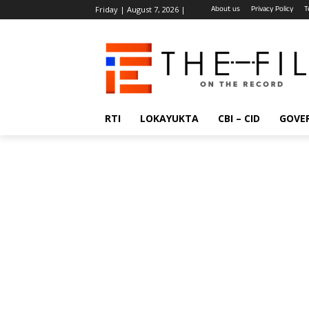
About us
Privacy Policy
T
Friday | August 7, 2026 |
RTI
LOKAYUKTA
CBI – CID
GOVE