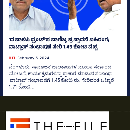
‘ದ ಪಾಲಿಸಿ ಫ್ರಂಟ್‌’ನ ವಾಣಿಜ್ಯ ಪ್ರಸ್ತಾವನೆ ಬಹಿರಂಗ;
ವಾಟ್ಸಾಪ್‌ ಸಂಭಾಷಣೆ ಸೇರಿ 1.45 ಕೋಟಿ ವೆಚ್ಚ
RTI
February 5, 2024
ಬೆಂಗಳೂರು; ಸಾಮಾಜಿಕ ಜಾಲತಾಣಗಳ ಮೂಲಕ ಸರ್ಕಾರದ
ಯೋಜನೆ, ಕಾರ್ಯಕ್ರಮಗಳನ್ನು ಪ್ರಚಾರ ಮಾಡುವ ಸಂಬಂಧ
ವಾಟ್ಸಾಪ್‌ ಸಂಭಾಷಣೆಗೆ 1.45 ಕೋಟಿ ರು. ಸೇರಿದಂತೆ ಒಟ್ಟಾರೆ
1.71 ಕೋಟಿ...