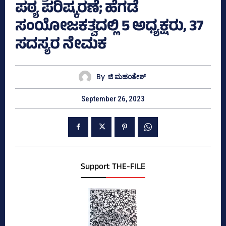
ಪಠ್ಯ ಪರಿಷ್ಕರಣೆ; ಹೆಗಡೆ
ಸಂಯೋಜಕತ್ವದಲ್ಲಿ 5 ಅಧ್ಯಕ್ಷರು, 37
ಸದಸ್ಯರ ನೇಮಕ
By
ಜಿ ಮಹಂತೇಶ್
September 26, 2023
Support THE-FILE