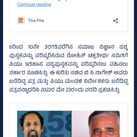
6ರಿಂದ 10ನೇ ತರಗತಿವರೆಗಿನ ಸಮಾಜ ವಿಜ್ಞಾನ ಪಠ್ಯ
ಪುಸ್ತಕವನ್ನು ಪರಿಷ್ಕರಿಸಿರುವ ರೋಹಿತ್‌ ಚಕ್ರತೀರ್ಥ ಸಮಿತಿಗೆ
ಪಿಯು ಇತಿಹಾಸ ಪಠ್ಯಪುಸ್ತಕವನ್ನು ಪರಿಷ್ಕರಿಸಲು ವಹಿಸಲು
ಸರ್ಕಾರ ಸೂಚಿಸಿತ್ತು. ಈ ಕುರಿತು ಸಚಿವ ಬಿ ಸಿ ನಾಗೇಶ್‌ ಅವರು
ಬರೆದಿದ್ದ ಪತ್ರ ಮತ್ತು ಪಿಯು ಮಂಡಳಿ ನಿರ್ದೇಶಕರು ಬರೆದಿದ್ದ
ಪತ್ರವನ್ನಾಧರಿಸಿ 2022ರ ಮೇ 23ರಂದು ವರದಿ ಪ್ರಕಟಿಸಿತ್ತು.