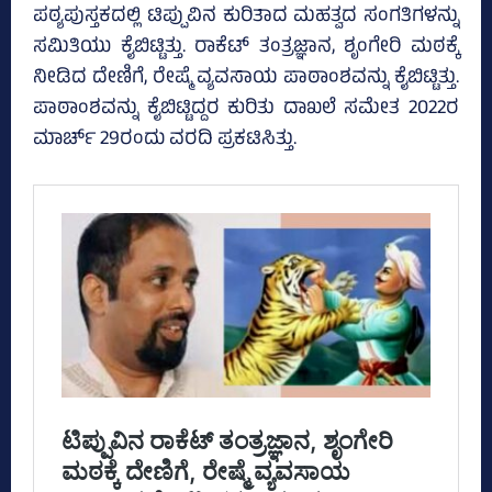
ಪಠ್ಯಪುಸ್ತಕದಲ್ಲಿ ಟಿಪ್ಪುವಿನ ಕುರಿತಾದ ಮಹತ್ವದ ಸಂಗತಿಗಳನ್ನು
ಸಮಿತಿಯು ಕೈಬಿಟ್ಟಿತ್ತು. ರಾಕೆಟ್‌ ತಂತ್ರಜ್ಞಾನ, ಶೃಂಗೇರಿ ಮಠಕ್ಕೆ
ನೀಡಿದ ದೇಣಿಗೆ, ರೇಷ್ಮೆ ವ್ಯವಸಾಯ ಪಾಠಾಂಶವನ್ನು ಕೈಬಿಟ್ಟಿತ್ತು.
ಪಾಠಾಂಶವನ್ನು ಕೈಬಿಟ್ಟಿದ್ದರ ಕುರಿತು ದಾಖಲೆ ಸಮೇತ 2022ರ
ಮಾರ್ಚ್‌ 29ರಂದು ವರದಿ ಪ್ರಕಟಿಸಿತ್ತು.