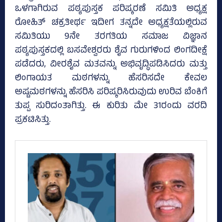
ಒಳಗಾಗಿರುವ ಪಠ್ಯಪುಸ್ತಕ ಪರಿಷ್ಕರಣೆ ಸಮಿತಿ ಅಧ್ಯಕ್ಷ
ರೋಹಿತ್‌ ಚಕ್ರತೀರ್ಥ ಇದೀಗ ತನ್ನದೇ ಅಧ್ಯಕ್ಷತೆಯಲ್ಲಿರುವ
ಸಮಿತಿಯು 9ನೇ ತರಗತಿಯ ಸಮಾಜ ವಿಜ್ಞಾನ
ಪಠ್ಯಪುಸ್ತಕದಲ್ಲಿ ಬಸವೇಶ್ವರರು ಶೈವ ಗುರುಗಳಿಂದ ಲಿಂಗದೀಕ್ಷೆ
ಪಡೆದರು, ವೀರಶೈವ ಮತವನ್ನು ಅಭಿವೃದ್ಧಿಪಡಿಸಿದರು ಮತ್ತು
ಲಿಂಗಾಯತ ಮಠಗಳನ್ನು ಹೆಸರಿಸದೇ ಕೇವಲ
ಅಷ್ಟಮಠಗಳನ್ನು ಹೆಸರಿಸಿ ಪರಿಷ್ಕರಿಸಿರುವುದು ಉರಿವ ಬೆಂಕಿಗೆ
ತುಪ್ಪ ಸುರಿದಂತಾಗಿತ್ತು. ಈ ಕುರಿತು ಮೇ 31ರಂದು ವರದಿ
ಪ್ರಕಟಿಸಿತ್ತು.