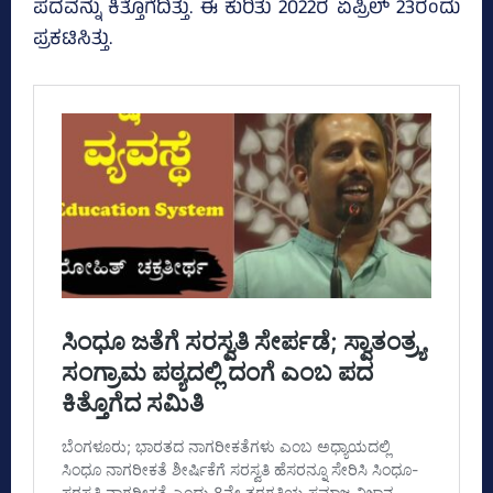
ಪದವನ್ನು ಕಿತ್ತೊಗೆದಿತ್ತು. ಈ ಕುರಿತು 2022ರ ಏಪ್ರಿಲ್‌ 23ರಂದು
ಪ್ರಕಟಿಸಿತ್ತು.