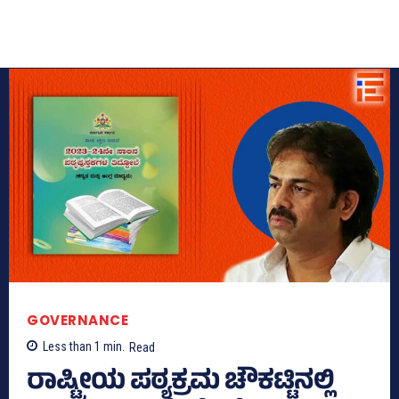
GOVERNANCE
Less than 1
min.
Read
ರಾಷ್ಟ್ರೀಯ ಪಠ್ಯಕ್ರಮ ಚೌಕಟ್ಟಿನಲ್ಲಿ