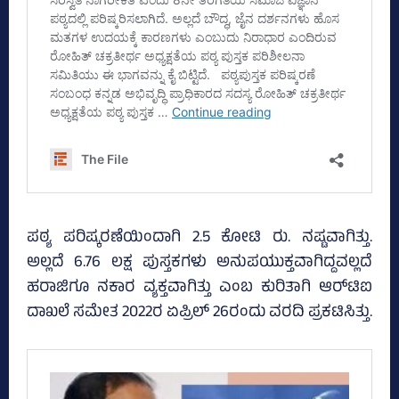
ಪಠ್ಯ ಪರಿಷ್ಕರಣೆಯಿಂದಾಗಿ 2.5 ಕೋಟಿ ರು. ನಷ್ಟವಾಗಿತ್ತು.
ಅಲ್ಲದೆ 6.76 ಲಕ್ಷ ಪುಸ್ತಕಗಳು ಅನುಪಯುಕ್ತವಾಗಿದ್ದವಲ್ಲದೆ
ಹರಾಜಿಗೂ ನಕಾರ ವ್ಯಕ್ತವಾಗಿತ್ತು ಎಂಬ ಕುರಿತಾಗಿ ಆರ್‌ಟಿಐ
ದಾಖಲೆ ಸಮೇತ 2022ರ ಏಪ್ರಿಲ್‌ 26ರಂದು ವರದಿ ಪ್ರಕಟಿಸಿತ್ತು.