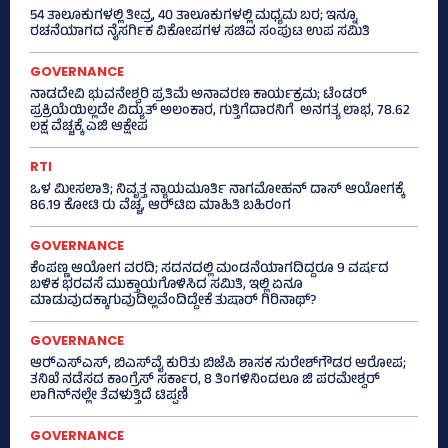
54 ತಾಲೂಕುಗಳಲ್ಲಿ ತೀವ್ರ, 40 ತಾಲೂಕುಗಳಲ್ಲಿ ಮಧ್ಯಮ ಬರ; ಇನ್ನೂ
ರಚನೆಯಾಗದ ನೈಸರ್ಗಿಕ ವಿಕೋಪಗಳ ಸಚಿವ ಸಂಪುಟ ಉಪ ಸಮಿತಿ
GOVERNANCE
ನಾಡದೇವಿ ಭುವನೇಶ್ವರಿ ಪ್ರತಿಮೆ ಅನಾವರಣ ಕಾರ್ಯಕ್ರಮ; ಟೆಂಡರ್
ಪ್ರಕ್ರಿಯೆಯಿಲ್ಲದೇ ವಿದ್ಯುತ್‌ ಅಲಂಕಾರ, ಗುತ್ತಿಗೆದಾರನಿಗೆ ಅನಗತ್ಯ ಲಾಭ, 78.62
ಲಕ್ಷ ವೆಚ್ಚಕ್ಕೆ ಎಜಿ ಆಕ್ಷೇಪ
RTI
ಒಳ ಮೀಸಲಾತಿ; ನಿವೃತ್ತ ನ್ಯಾಯಮೂರ್ತಿ ನಾಗಮೋಹನ್ ದಾಸ್ ಆಯೋಗಕ್ಕೆ
86.19 ಕೋಟಿ ರು ವೆಚ್ಚ, ಆರ್‍‌ಟಿಐ ಮಾಹಿತಿ ಬಹಿರಂಗ
GOVERNANCE
ಕೆಂಪಣ್ಣ ಆಯೋಗ ವರದಿ; ಸದನದಲ್ಲಿ ಮಂಡನೆಯಾಗದಿದ್ದರೂ 9 ವರ್ಷದ
ಬಳಿಕ ಭರವಸೆ ಮುಕ್ತಾಯಗೊಳಿಸಿದ ಸಮಿತಿ, ಇಲ್ಲಿ ಏನೂ
ಮಾಡುವುದಕ್ಕಾಗುವುದಿಲ್ಲವೆಂದಿದ್ದೇಕೆ ತುಷಾರ್ ಗಿರಿನಾಥ್?
GOVERNANCE
ಆರ್‍‌ಎಸ್‌ಎಸ್‌, ಬಿಎಸ್‌ವೈ ಕುರಿತು ಬಿಜೆಪಿ ಶಾಸಕ ಸುರೇಶ್‌ಗೌಡರ ಆರೋಪ;
ತನಿಖೆ ನಡೆಸದ ಕಾಂಗ್ರೆಸ್‌ ಸರ್ಕಾರ, 8 ತಿಂಗಳಿನಿಂದಲೂ ಜಿ ಪರಮೇಶ್ವರ್
ಲಾಗಿನ್‌ನಲ್ಲೇ ತೆವಳುತ್ತಿದೆ ಟಿಪ್ಪಣಿ
GOVERNANCE