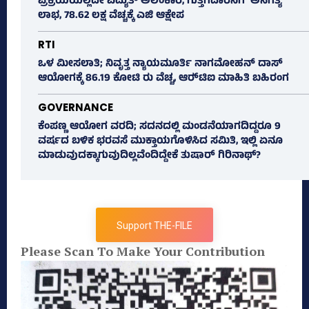
ಪ್ರಕ್ರಿಯೆಯಿಲ್ಲದೇ ವಿದ್ಯುತ್‌ ಅಲಂಕಾರ, ಗುತ್ತಿಗೆದಾರನಿಗೆ ಅನಗತ್ಯ
ಲಾಭ, 78.62 ಲಕ್ಷ ವೆಚ್ಚಕ್ಕೆ ಎಜಿ ಆಕ್ಷೇಪ
RTI
ಒಳ ಮೀಸಲಾತಿ; ನಿವೃತ್ತ ನ್ಯಾಯಮೂರ್ತಿ ನಾಗಮೋಹನ್ ದಾಸ್
ಆಯೋಗಕ್ಕೆ 86.19 ಕೋಟಿ ರು ವೆಚ್ಚ, ಆರ್‍‌ಟಿಐ ಮಾಹಿತಿ ಬಹಿರಂಗ
GOVERNANCE
ಕೆಂಪಣ್ಣ ಆಯೋಗ ವರದಿ; ಸದನದಲ್ಲಿ ಮಂಡನೆಯಾಗದಿದ್ದರೂ 9
ವರ್ಷದ ಬಳಿಕ ಭರವಸೆ ಮುಕ್ತಾಯಗೊಳಿಸಿದ ಸಮಿತಿ, ಇಲ್ಲಿ ಏನೂ
ಮಾಡುವುದಕ್ಕಾಗುವುದಿಲ್ಲವೆಂದಿದ್ದೇಕೆ ತುಷಾರ್ ಗಿರಿನಾಥ್?
Support THE-FILE
Please Scan To Make Your Contribution