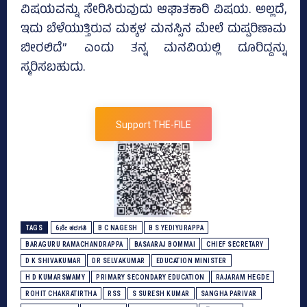
ವಿಷಯವನ್ನು ಸೇರಿಸಿರುವುದು ಆಘಾತಕಾರಿ ವಿಷಯ. ಅಲ್ಲದೆ,
ಇದು ಬೆಳೆಯುತ್ತಿರುವ ಮಕ್ಕಳ ಮನಸ್ಸಿನ ಮೇಲೆ ದುಷ್ಪರಿಣಾಮ
ಬೀರಲಿದೆ” ಎಂದು ತನ್ನ ಮನವಿಯಲ್ಲಿ ದೂರಿದ್ದನ್ನು
ಸ್ಮರಿಸಬಹುದು.
Support THE-FILE
TAGS
6ನೇ ತರಗತಿ
B C NAGESH
B S YEDIYURAPPA
BARAGURU RAMACHANDRAPPA
BASAARAJ BOMMAI
CHIEF SECRETARY
D K SHIVAKUMAR
DR SELVAKUMAR
EDUCATION MINISTER
H D KUMARSWAMY
PRIMARY SECONDARY EDUCATION
RAJARAM HEGDE
ROHIT CHAKRATIRTHA
RSS
S SURESH KUMAR
SANGHA PARIVAR