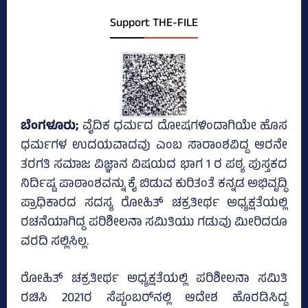
Support THE-FILE
ಬೆಂಗಳೂರು;
ವೈದಿಕ ಧರ್ಮದ ದೋಷಗಳಿಂದಾಗಿಯೇ ಹೊಸ
ಧರ್ಮಗಳ ಉದಯವಾದವು ಎಂಬ ಸಾರಾಂಶವಿದ್ದ ಆರನೇ
ತರಗತಿ ಸಮಾಜ ವಿಜ್ಞಾನ ವಿಷಯದ ಭಾಗ 1 ರ ಪಠ್ಯ ಪುಸ್ತಕದ
ನಿರ್ದಿಷ್ಟ ಪಾಠಾಂಶವನ್ನು ಕೈ ಬಿಡುವ ಕುರಿತಂತೆ ಕನ್ನಡ ಅಭಿವೃದ್ಧಿ
ಪ್ರಾಧಿಕಾರದ ಸದಸ್ಯ ರೋಹಿತ್‌ ಚಕ್ರತೀರ್ಥ ಅಧ್ಯಕ್ಷತೆಯಲ್ಲಿ
ರಚನೆಯಾಗಿದ್ದ ಪರಿಶೀಲನಾ ಸಮಿತಿಯು ಗಡುವು ಮೀರಿದರೂ
ವರದಿ ಸಲ್ಲಿಸಿಲ್ಲ.
ರೋಹಿತ್‌ ಚಕ್ರತೀರ್ಥ ಅಧ್ಯಕ್ಷತೆಯಲ್ಲಿ ಪರಿಶೀಲನಾ ಸಮಿತಿ
ರಚಿಸಿ 2021ರ ಸೆಪ್ಟಂಬರ್‌ನಲ್ಲಿ ಆದೇಶ ಹೊರಡಿಸಿದ್ದ