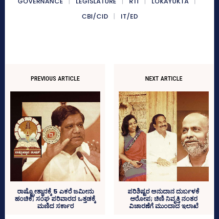
GOVERNANCE
LEGISLATURE
RTI
LOKAYUKTA
CBI/CID
IT/ED
PREVIOUS ARTICLE
NEXT ARTICLE
ರಾಷ್ಟ್ರೋತ್ಥಾನಕ್ಕೆ 5 ಎಕರೆ ಜಮೀನು
ಪರಿಶಿಷ್ಟರ ಅನುದಾನ ದುರ್ಬಳಕೆ
ಹಂಚಿಕೆ; ಸಂಘ ಪರಿವಾರದ ಒತ್ತಡಕ್ಕೆ
ಆರೋಪ; ಚಿಣಿ ನಿವೃತ್ತಿ ನಂತರ
ಮಣಿದ ಸರ್ಕಾರ
ವಿಚಾರಣೆಗೆ ಮುಂದಾದ ಇಲಾಖೆ