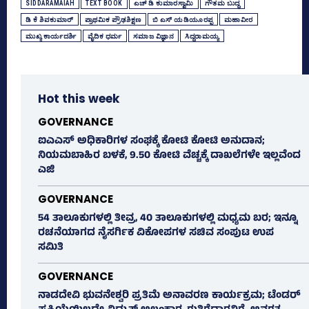
SIDDARAMAIAH
TEXT BOOK
ಎಚ್‌ ಡಿ ಕುಮಾರಸ್ವಾಮಿ
ಗೌತಮ ಬುದ್ಧ
ಡಿ ಕೆ ಶಿವಕುಮಾರ್
ಪ್ರಾಥಮಿಕ ಪ್ರೌಢಶಿಕ್ಷಣ
ಬಿ ಎಸ್‌ ಯಡಿಯೂರಪ್ಪ
ಮಹಾವೀರ
ಮುಖ್ಯ ಕಾರ್ಯದರ್ಶಿ
ವೈದಿಕ ಧರ್ಮ
ಸಮಾಜ ವಿಜ್ಞಾನ
ಸಿದ್ದರಾಮಯ್ಯ
Hot this week
GOVERNANCE
ಐಎಎಸ್‌ ಅಧಿಕಾರಿಗಳ ಸಂಘಕ್ಕೆ ಕೋಟಿ ಕೋಟಿ ಅನುದಾನ;
ನಿಯಮಬಾಹಿರ ಬಳಕೆ, 9.50 ಕೋಟಿ ವೆಚ್ಚಕ್ಕೆ ದಾಖಲೆಗಳೇ ಇಲ್ಲವೆಂದ
ಎಜಿ
GOVERNANCE
54 ತಾಲೂಕುಗಳಲ್ಲಿ ತೀವ್ರ, 40 ತಾಲೂಕುಗಳಲ್ಲಿ ಮಧ್ಯಮ ಬರ; ಇನ್ನೂ
ರಚನೆಯಾಗದ ನೈಸರ್ಗಿಕ ವಿಕೋಪಗಳ ಸಚಿವ ಸಂಪುಟ ಉಪ
ಸಮಿತಿ
GOVERNANCE
ನಾಡದೇವಿ ಭುವನೇಶ್ವರಿ ಪ್ರತಿಮೆ ಅನಾವರಣ ಕಾರ್ಯಕ್ರಮ; ಟೆಂಡರ್