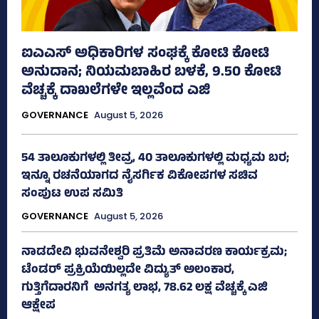
ಐಎಎಸ್‌ ಅಧಿಕಾರಿಗಳ ಸಂಘಕ್ಕೆ ಕೋಟಿ ಕೋಟಿ
ಅನುದಾನ; ನಿಯಮಬಾಹಿರ ಬಳಕೆ, 9.50 ಕೋಟಿ
ವೆಚ್ಚಕ್ಕೆ ದಾಖಲೆಗಳೇ ಇಲ್ಲವೆಂದ ಎಜಿ
GOVERNANCE
August 5, 2026
54 ತಾಲೂಕುಗಳಲ್ಲಿ ತೀವ್ರ, 40 ತಾಲೂಕುಗಳಲ್ಲಿ ಮಧ್ಯಮ ಬರ;
ಇನ್ನೂ ರಚನೆಯಾಗದ ನೈಸರ್ಗಿಕ ವಿಕೋಪಗಳ ಸಚಿವ
ಸಂಪುಟ ಉಪ ಸಮಿತಿ
GOVERNANCE
August 5, 2026
ನಾಡದೇವಿ ಭುವನೇಶ್ವರಿ ಪ್ರತಿಮೆ ಅನಾವರಣ ಕಾರ್ಯಕ್ರಮ;
ಟೆಂಡರ್ ಪ್ರಕ್ರಿಯೆಯಿಲ್ಲದೇ ವಿದ್ಯುತ್‌ ಅಲಂಕಾರ,
ಗುತ್ತಿಗೆದಾರನಿಗೆ ಅನಗತ್ಯ ಲಾಭ, 78.62 ಲಕ್ಷ ವೆಚ್ಚಕ್ಕೆ ಎಜಿ
ಆಕ್ಷೇಪ