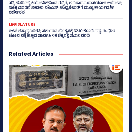
ಪತ್ನಿ ಹೆಸರಿನಲ್ಲಿ ಕಿಯೋನಿಕ್ಸ್‌ನಿಂದ ಗುತ್ತಿಗೆ, ಅಧಿಕಾರ ದುರುಪಯೋಗ ಆರೋಪ;
ಸೂಕ್ತ ವಿವರಣೆ ನೀಡಲು ಐಪಿಎಸ್‌ ಚಂದ್ರಶೇಖರ್‍‌ಗೆ ಮುಖ್ಯ ಕಾರ್ಯದರ್ಶಿ
ನಿರ್ದೇಶನ
LEGISLATURE
ಕಳಪೆ ಶಸ್ತ್ರಾಸ್ತ್ರ ಖರೀದಿ; ಸರ್ಕಾರದ ಬೊಕ್ಕಸಕ್ಕೆ 62.10 ಕೋಟಿ ನಷ್ಟ, ಗಂಭೀರ
ಲೋಪ ಪತ್ತೆ ಹಚ್ಚಿದ ಸಾರ್ವಜನಿಕ ಲೆಕ್ಕಪತ್ರ ಸಮಿತಿ ವರದಿ
Related Articles