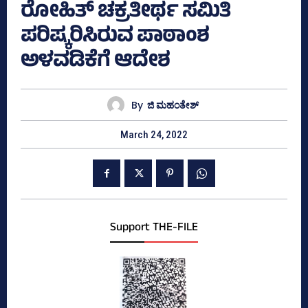
ರೋಹಿತ್‌ ಚಕ್ರತೀರ್ಥ ಸಮಿತಿ
ಪರಿಷ್ಕರಿಸಿರುವ ಪಾಠಾಂಶ
ಅಳವಡಿಕೆಗೆ ಆದೇಶ
By
ಜಿ ಮಹಂತೇಶ್
March 24, 2022
Support THE-FILE