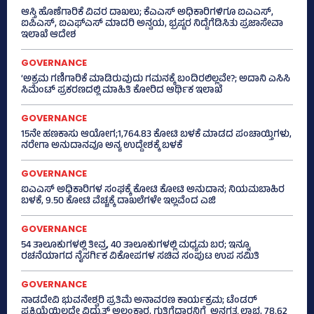
ಆಸ್ತಿ ಹೊಣೆಗಾರಿಕೆ ವಿವರ ದಾಖಲು; ಕೆಎಎಸ್ ಅಧಿಕಾರಿಗಳಿಗೂ ಐಎಎಸ್‌,
ಐಪಿಎಸ್‌, ಐಎಫ್‌ಎಸ್‌ ಮಾದರಿ ಅನ್ವಯ, ಭ್ರಷ್ಟರ ನಿದ್ದೆಗೆಡಿಸಿತು ಪ್ರಜಾಸೇವಾ
ಇಲಾಖೆ ಆದೇಶ
GOVERNANCE
‘ಅಕ್ರಮ ಗಣಿಗಾರಿಕೆ ಮಾಡಿರುವುದು ಗಮನಕ್ಕೆ ಬಂದಿರಲಿಲ್ಲವೇ?; ಅದಾನಿ ಎಸಿಸಿ
ಸಿಮೆಂಟ್ ಪ್ರಕರಣದಲ್ಲಿ ಮಾಹಿತಿ ಕೋರಿದ ಆರ್ಥಿಕ ಇಲಾಖೆ
GOVERNANCE
15ನೇ ಹಣಕಾಸು ಆಯೋಗ;1,764.83 ಕೋಟಿ ಬಳಕೆ ಮಾಡದ ಪಂಚಾಯ್ತಿಗಳು,
ನರೇಗಾ ಅನುದಾನವೂ ಅನ್ಯ ಉದ್ದೇಶಕ್ಕೆ ಬಳಕೆ
GOVERNANCE
ಐಎಎಸ್‌ ಅಧಿಕಾರಿಗಳ ಸಂಘಕ್ಕೆ ಕೋಟಿ ಕೋಟಿ ಅನುದಾನ; ನಿಯಮಬಾಹಿರ
ಬಳಕೆ, 9.50 ಕೋಟಿ ವೆಚ್ಚಕ್ಕೆ ದಾಖಲೆಗಳೇ ಇಲ್ಲವೆಂದ ಎಜಿ
GOVERNANCE
54 ತಾಲೂಕುಗಳಲ್ಲಿ ತೀವ್ರ, 40 ತಾಲೂಕುಗಳಲ್ಲಿ ಮಧ್ಯಮ ಬರ; ಇನ್ನೂ
ರಚನೆಯಾಗದ ನೈಸರ್ಗಿಕ ವಿಕೋಪಗಳ ಸಚಿವ ಸಂಪುಟ ಉಪ ಸಮಿತಿ
GOVERNANCE
ನಾಡದೇವಿ ಭುವನೇಶ್ವರಿ ಪ್ರತಿಮೆ ಅನಾವರಣ ಕಾರ್ಯಕ್ರಮ; ಟೆಂಡರ್
ಪ್ರಕ್ರಿಯೆಯಿಲ್ಲದೇ ವಿದ್ಯುತ್‌ ಅಲಂಕಾರ, ಗುತ್ತಿಗೆದಾರನಿಗೆ ಅನಗತ್ಯ ಲಾಭ, 78.62