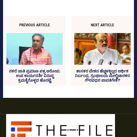
PREVIOUS ARTICLE
NEXT ARTICLE
ಶಾಸಕರ ವೇತನ ಹೆಚ್ಚಳಕ್ಕಿಲ್ಲದ ಆರ್ಥಿಕ
ನಕಲಿ ಜಾತಿ ಪ್ರಮಾಣ ಪತ್ರ ಆರೋಪ;
ನಿರ್ಬಂಧ, ಗ್ರಂಥಾಲಯ ಮೇಲ್ವಿಚಾರಕರ
ಉಪ ಕಾರ್ಯದರ್ಶಿ ವಿರುದ್ಧ
ಗೌರವಧನ ಪಾವತಿಗೇಕೆ?
ಕ್ರಮಕೈಗೊಳ್ಳದ ಹೊರಟ್ಟಿ