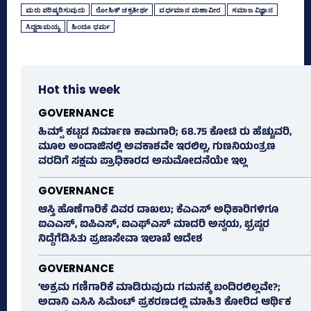
ಮರು ಪರಿಷ್ಕರಿಸುವುದು
ರೋಹಿತ್‌ ಚಕ್ರತೀರ್ಥ
ವರ್ಧಮಾನ ಮಹಾವೀರ
ಸಮಾಜ ವಿಜ್ಞಾನ
ಸಿದ್ದರಾಮಯ್ಯ
ಹಿಂದೂ ಧರ್ಮ
Hot this week
GOVERNANCE
ಹಿಮ್ಸ್‌ ಕಟ್ಟಡ ನಿರ್ಮಾಣ ಕಾಮಗಾರಿ; 68.75 ಕೋಟಿ ರು ಹೆಚ್ಚುವರಿ,
ಮೂಲ ಅಂದಾಜಿನಲ್ಲಿ ಅವಕಾಶವೇ ಇರಲಿಲ್ಲ, ಗುಣನಿಯಂತ್ರಣ
ವರದಿಗೆ ಸಕ್ಷಮ ಪ್ರಾಧಿಕಾರದ ಅನುಮೋದನೆಯೇ ಇಲ್ಲ
GOVERNANCE
ಆಸ್ತಿ ಹೊಣೆಗಾರಿಕೆ ವಿವರ ದಾಖಲು; ಕೆಎಎಸ್ ಅಧಿಕಾರಿಗಳಿಗೂ
ಐಎಎಸ್‌, ಐಪಿಎಸ್‌, ಐಎಫ್‌ಎಸ್‌ ಮಾದರಿ ಅನ್ವಯ, ಭ್ರಷ್ಟರ
ನಿದ್ದೆಗೆಡಿಸಿತು ಪ್ರಜಾಸೇವಾ ಇಲಾಖೆ ಆದೇಶ
GOVERNANCE
‘ಅಕ್ರಮ ಗಣಿಗಾರಿಕೆ ಮಾಡಿರುವುದು ಗಮನಕ್ಕೆ ಬಂದಿರಲಿಲ್ಲವೇ?;
ಅದಾನಿ ಎಸಿಸಿ ಸಿಮೆಂಟ್ ಪ್ರಕರಣದಲ್ಲಿ ಮಾಹಿತಿ ಕೋರಿದ ಆರ್ಥಿಕ