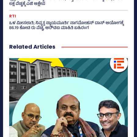
ಲಕ್ಷ ವೆಚ್ಚಕ್ಕೆ ಎಜಿ ಆಕ್ಷೇಪ
RTI
ಒಳ ಮೀಸಲಾತಿ; ನಿವೃತ್ತ ನ್ಯಾಯಮೂರ್ತಿ ನಾಗಮೋಹನ್ ದಾಸ್ ಆಯೋಗಕ್ಕೆ
86.19 ಕೋಟಿ ರು ವೆಚ್ಚ, ಆರ್‍‌ಟಿಐ ಮಾಹಿತಿ ಬಹಿರಂಗ
Related Articles