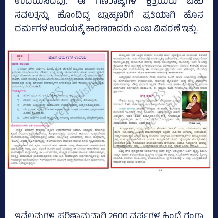
ಉದಯಿಸಿದವು. ಈ ಗಣರಾಜ್ಯಗಳ ಕ್ಷತ್ರಿಯರು ಬಹು
ಸವಲತ್ತನ್ನು ಹೊಂದಿದ್ದ ಬ್ರಾಹ್ಮಣರಿಗೆ ಪ್ರತಿಯಾಗಿ ಹೊಸ
ಧರ್ಮಗಳ ಉದಯಕ್ಕೆ ಕಾರಣರಾದರು ಎಂಬ ವಿವರಣೆ ಇತ್ತು.
ಇವೆಲ್ಲವುಗಳ ಪರಿಣಾಮವಾಗಿ 2600 ವರ್ಷಗಳ ಹಿಂದೆ ಗಂಗಾ