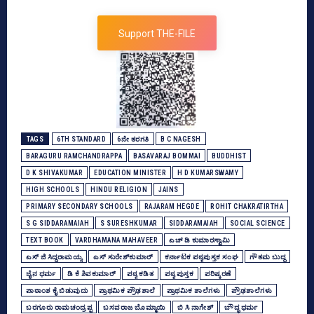
Support THE-FILE
TAGS
6TH STANDARD
6ನೇ ತರಗತಿ
B C NAGESH
BARAGURU RAMCHANDRAPPA
BASAVARAJ BOMMAI
BUDDHIST
D K SHIVAKUMAR
EDUCATION MINISTER
H D KUMARSWAMY
HIGH SCHOOLS
HINDU RELIGION
JAINS
PRIMARY SECONDARY SCHOOLS
RAJARAM HEGDE
ROHIT CHAKRATIRTHA
S G SIDDARAMAIAH
S SURESHKUMAR
SIDDARAMAIAH
SOCIAL SCIENCE
TEXT BOOK
VARDHAMANA MAHAVEER
ಎಚ್‌ ಡಿ ಕುಮಾರಸ್ವಾಮಿ
ಎಸ್‌ ಜಿ ಸಿದ್ದರಾಮಯ್ಯ
ಎಸ್‌ ಸುರೇಶ್‌ಕುಮಾರ್‌
ಕರ್ನಾಟಕ ಪಠ್ಯಪುಸ್ತಕ ಸಂಘ
ಗೌತಮ ಬುದ್ಧ
ಜೈನ ಧರ್ಮ
ಡಿ ಕೆ ಶಿವಕುಮಾರ್
ಪಠ್ಯ ಕಡಿತ
ಪಠ್ಯ ಪುಸ್ತಕ
ಪರಿಷ್ಕರಣೆ
ಪಾಠಾಂಶ ಕೈ ಬಿಡುವುದು
ಪ್ರಾಥಮಿಕ ಪ್ರೌಢಶಾಲೆ
ಪ್ರಾಥಮಿಕ ಶಾಲೆಗಳು
ಪ್ರೌಢಶಾಲೆಗಳು
ಬರಗೂರು ರಾಮಚಂದ್ರಪ್ಪ
ಬಸವರಾಜ ಬೊಮ್ಮಾಯಿ
ಬಿ ಸಿ ನಾಗೇಶ್‌
ಬೌದ್ಧ ಧರ್ಮ