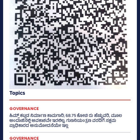
Topics
GOVERNANCE
ಹಿಮ್ಸ್‌ ಕಟ್ಟಡ ನಿರ್ಮಾಣ ಕಾಮಗಾರಿ; 68.75 ಕೋಟಿ ರು ಹೆಚ್ಚುವರಿ, ಮೂಲ
ಅಂದಾಜಿನಲ್ಲಿ ಅವಕಾಶವೇ ಇರಲಿಲ್ಲ, ಗುಣನಿಯಂತ್ರಣ ವರದಿಗೆ ಸಕ್ಷಮ
ಪ್ರಾಧಿಕಾರದ ಅನುಮೋದನೆಯೇ ಇಲ್ಲ
GOVERNANCE