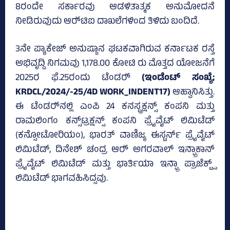
8ರಂದೇ ಸರ್ಕಾರವು ಆಡಳಿತಾತ್ಮಕ ಅನುಮೋದನೆ
ನೀಡಿರುವುದು ಆರ್‍‌ಟಿಐ ದಾಖಲೆಗಳಿಂದ ತಿಳಿದು ಬಂದಿದೆ.
3ನೇ ಪ್ಯಾಕೇಜ್‌ ಅನುಷ್ಠಾನ ಘಟಕವಾಗಿರುವ ಕರ್ನಾಟಕ ರಸ್ತೆ
ಅಭಿವೃದ್ದಿ ನಿಗಮವು 1,178.00 ಕೋಟಿ ರು ಮೊತ್ತದ ಯೋಜನೆಗೆ
2025ರ ಫೆ.25ರಂದು ಟೆಂಡರ್‍‌
(ಇಂಡೆಂಟ್‌ ಸಂಖ್ಯೆ;
KRDCL/2024/-25/4D WORK_INDENT17)
ಆಹ್ವಾನಿಸಿತ್ತು.
ಈ ಟೆಂಡರ್‍‌ನಲ್ಲಿ ಎಂಪಿ 24 ಕನಸ್ಟ್ರಕ್ಷನ್ಸ್‌ ಕಂಪನಿ ಮತ್ತು
ರಾಮಲಿಂಗಂ ಕನ್ಸ್‌ಟ್ರಕ್ಷನ್ಸ್‌ ಕಂಪನಿ ಪ್ರೈವೈಟ್ ಲಿಮಿಟೆಡ್‌
(ಕನ್ಸೋಟೋರಿಯಂ), ಭಾರತ್‌ ವಾಣಿಜ್ಯ ಈಸ್ಟರ್ನ್‌ ಪ್ರೈವೈಟ್‌
ಲಿಮಿಟೆಡ್‌, ದಿನೇಶ್ ಚಂದ್ರ ಆರ್‍‌ ಅಗರವಾಲ್‌ ಇನ್ಫ್ರಾಕಾನ್
ಪ್ರೈವೈಟ್‌ ಲಿಮಿಟೆಡ್‌ ಮತ್ತು ಭಾರ್ತಿಯಾ ಇನ್ಫ್ರಾ ಪ್ರಾಜೆಕ್ಟ್ಸ್‌
ಲಿಮಿಟೆಡ್‌ ಭಾಗವಹಿಸಿದ್ಸವು.