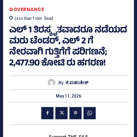
GOVERNANCE
Less than 1
min.
Read
ಎಲ್‌ 1 ತಿರಸ್ಕೃತವಾದರೂ ನಡೆಯದ
ಮರು ಟೆಂಡರ್, ಎಲ್ 2 ಗೆ
ನೇರವಾಗಿ ಗುತ್ತಿಗೆಗೆ ಪರಿಗಣನೆ;
2,477.90 ಕೋಟಿ ರು ಹಗರಣ!
By
ಜಿ ಮಹಂತೇಶ್
May 11, 2026