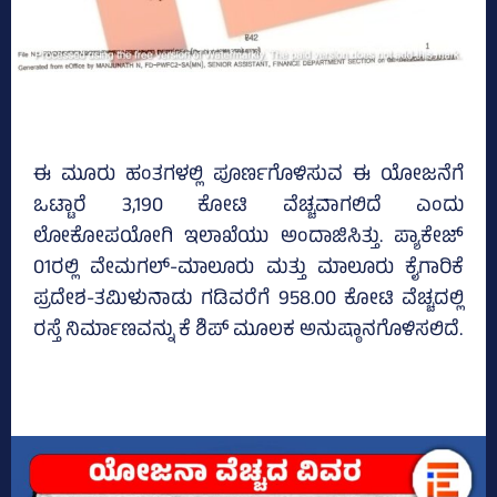
ಈ ಮೂರು ಹಂತಗಳಲ್ಲಿ ಪೂರ್ಣಗೊಳಿಸುವ ಈ ಯೋಜನೆಗೆ
ಒಟ್ಟಾರೆ 3,190 ಕೋಟಿ ವೆಚ್ಚವಾಗಲಿದೆ ಎಂದು
ಲೋಕೋಪಯೋಗಿ ಇಲಾಖೆಯು ಅಂದಾಜಿಸಿತ್ತು. ಪ್ಯಾಕೇಜ್‌
01ರಲ್ಲಿ ವೇಮಗಲ್-ಮಾಲೂರು ಮತ್ತು ಮಾಲೂರು ಕೈಗಾರಿಕೆ
ಪ್ರದೇಶ-ತಮಿಳುನಾಡು ಗಡಿವರೆಗೆ 958.00 ಕೋಟಿ ವೆಚ್ಚದಲ್ಲಿ
ರಸ್ತೆ ನಿರ್ಮಾಣವನ್ನು ಕೆ ಶಿಪ್ ಮೂಲಕ ಅನುಷ್ಠಾನಗೊಳಿಸಲಿದೆ.