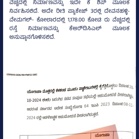
ವೆಚ್ಚದಲ್ಲಿ ನಿರ್ಮಾಣವನ್ನು ಇದೇ ಕೆ ಶಿಪ್ ಮೂಲಕ
ನಿರ್ವಹಿಸಲಿದೆ. ಅದೇ ರೀತಿ ಪ್ಯಾಕೇಜ್‌ 3ರಲ್ಲಿ ದೇವನಹಳ್ಳಿ-
ವೇಮಗಲ್- ಕೋಲಾರದಲ್ಲಿ 1,178.00 ಕೋಟಿ ರು ವೆಚ್ಚದಲ್ಲಿ
ರಸ್ತೆ ನಿರ್ಮಾಣವನ್ನು ಕೆಆರ್‍‌ಡಿಸಿಎಲ್ ಮೂಲಕ
ಅನುಷ್ಠಾನಗೊಳಿಸಲಿದೆ.