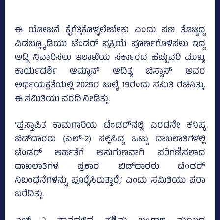
ಈ ಯೋಜನೆ ಕೈಗೆತ್ತಿಕೊಳ್ಳಲೇಬೇಕು ಎಂದು ಪಣ ತೊಟ್ಟಿದ್ದ
ಪಿಡಬ್ಲ್ಯೂಡಿಯು ಟೆಂಡರ್ ಪ್ರಕ್ರಿಯೆ ಪೂರ್ಣಗೊಳಿಸಲು ಇದ್ದ
ಅಡ್ಡಿ ನಿವಾರಿಸಲು ಇಲಾಖೆಯ ಸರ್ಕಾರದ ಹೆಚ್ಚುವರಿ ಮುಖ್ಯ
ಕಾರ್ಯದರ್ಶಿ ಆಮ್ಲಾನ್‌ ಆದಿತ್ಯ ಬಿಸ್ವಾಸ್‌ ಅವರ
ಅರ್ಧಯಕ್ಷತೆಯಲ್ಲಿ 2025ರ ಜುಲೈ 19ರಂದು ಸಮಿತಿ ರಚಿಸಿತ್ತು.
ಈ ಸಮಿತಿಯು ವರದಿ ನೀಡಿತ್ತು.
‘ಪ್ರಸ್ತಾಪಿತ ಕಾಮಗಾರಿಯ ಟೆಂಡರ್‍‌ನಲ್ಲಿ ಎರಡನೇ ಕನಿಷ್ಟ
ಬಿಡ್‌ದಾರರು (ಎಲ್‌-2) ಸಲ್ಲಿಸಿದ್ದ ಒಟ್ಟು ದಾಖಲಾತಿಗಳಲ್ಲಿ
ಟೆಂಡರ್ ಅರ್ಹತೆಗೆ ಅನುಗುಣವಾಗಿ ಪರಿಗಣಿಸಲಾದ
ದಾಖಲಾತಿಗಳ ಪ್ರಕಾರ ಬಿಡ್‌ದಾರರು ಟೆಂಡರ್‍‌
ನಿಬಂಧನೆಗಳನ್ನು ಪೂರೈಸಿರುತ್ತಾರೆ,’ ಎಂದು ಸಮಿತಿಯು ಷರಾ
ಬರೆದಿತ್ತು.