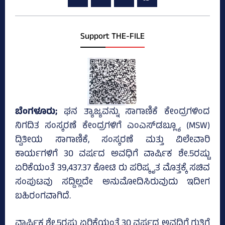
Support THE-FILE
ಬೆಂಗಳೂರು;
ಘನ ತ್ಯಾಜ್ಯವನ್ನು ಸಾಗಾಣಿಕೆ ಕೇಂದ್ರಗಳಿಂದ
ನಿಗದಿತ ಸಂಸ್ಕರಣೆ ಕೇಂದ್ರಗಳಿಗೆ ಎಂಎಸ್‌ಡಬ್ಲ್ಯೂ (MSW)
ದ್ವಿತೀಯ ಸಾಗಾಣಿಕೆ, ಸಂಸ್ಕರಣೆ ಮತ್ತು ವಿಲೇವಾರಿ
ಕಾರ್ಯಗಳಿಗೆ 30 ವರ್ಷದ ಅವಧಿಗೆ ವಾರ್ಷಿಕ ಶೇ.5ರಷ್ಟು
ಏರಿಕೆಯಂತೆ 39,437.37 ಕೋಟಿ ರು ಪರಿಷ್ಕೃತ ಮೊತ್ತಕ್ಕೆ ಸಚಿವ
ಸಂಪುಟವು ಸದ್ದಿಲ್ಲದೇ ಅನುಮೋದಿಸಿರುವುದು ಇದೀಗ
ಬಹಿರಂಗವಾಗಿದೆ.
ವಾರ್ಷಿಕ ಶೇ.5ರಷ್ಟು ಏರಿಕೆಯಂತೆ 30 ವರ್ಷದ ಅವಧಿಗೆ ಗುತ್ತಿಗೆ