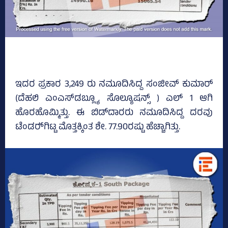
ಇದರ ಪ್ರಕಾರ 3,249 ರು ನಮೂದಿಸಿದ್ದ ಸಂಜೀವ್‌ ಕುಮಾರ್
(ದೆಹಲಿ ಎಂಎಸ್‌ಡಬ್ಲ್ಯೂ ಸೊಲ್ಯೂಷನ್ಸ್‌ ) ಎಲ್‌ 1 ಆಗಿ
ಹೊರಹೊಮ್ಮಿತ್ತು. ಈ ಬಿಡ್‌ದಾರರು ನಮೂದಿಸಿದ್ದ ದರವು
ಟೆಂಡರ್‍‌ಗಿಟ್ಟ ಮೊತ್ತಕ್ಕಿಂತ ಶೇ. 77.90ರಷ್ಟು ಹೆಚ್ಚಾಗಿತ್ತು.