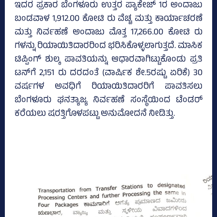
ಇದರ ಪ್ರಕಾರ ಬೆಂಗಳೂರು ಉತ್ತರ ಪ್ಯಾಕೇಜ್‌ 1ರ ಅಂದಾಜು
ಬಂಡವಾಳ 1,912.00 ಕೋಟಿ ರು ವೆಚ್ಚ ಮತ್ತು ಕಾರ್ಯಾಚರಣೆ
ಮತ್ತು ನಿರ್ವಹಣೆ ಅಂದಾಜು ಮೊತ್ತ 17,266.00 ಕೋಟಿ ರು
ಗಳನ್ನು ರಿಯಾಯಿತಿದಾರರಿಂದ ಭರಿಸಿಕೊಳ್ಳಲಾಗುತ್ತದೆ. ಮಾಸಿಕ
ಟಿಪ್ಪಿಂಗ್ ಶುಲ್ಕ ಪಾವತಿಯನ್ನು ಆಧಾರವಾಗಿಟ್ಟುಕೊಂಡು ಪ್ರತಿ
ಟನ್‌ಗೆ 2,151 ರು ದರದಂತೆ (ವಾ‍ರ್ಷಿಕ ಶೇ.5ರಷ್ಟು ಏರಿಕೆ) 30
ವರ್ಷಗಳ ಅವಧಿಗೆ ರಿಯಾಯಿತಿದಾರರಿಗೆ ಪಾವತಿಸಲು
ಬೆಂಗಳೂರು ಘನತ್ಯಾಜ್ಯ ನಿರ್ವಹಣೆ ಸಂಸ್ಥೆಯಿಂದ ಟೆಂಡರ್
ಕರೆಯಲು ಷರತ್ತಿಗೊಳಪಟ್ಟು ಅನುಮೋದನೆ ನೀಡಿತ್ತು.