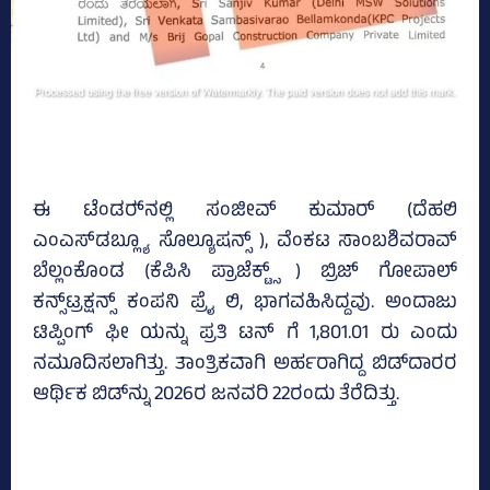
ಈ ಟೆಂಡರ್‍‌ನಲ್ಲಿ ಸಂಜೀವ್‌ ಕುಮಾರ್ (ದೆಹಲಿ
ಎಂಎಸ್‌ಡಬ್ಲ್ಯೂ ಸೊಲ್ಯೂಷನ್ಸ್‌ ), ವೆಂಕಟ ಸಾಂಬಶಿವರಾವ್
ಬೆಲ್ಲಂಕೊಂಡ (ಕೆಪಿಸಿ ಪ್ರಾಜೆಕ್ಟ್ಸ್ ) ಬ್ರಿಜ್‌ ಗೋಪಾಲ್‌
ಕನ್ಸ್‌ಟ್ರಕ್ಷನ್ಸ್‌ ಕಂಪನಿ ಪ್ರೈ ಲಿ, ಭಾಗವಹಿಸಿದ್ದವು. ಅಂದಾಜು
ಟಿಪ್ಪಿಂಗ್‌ ಫೀ ಯನ್ನು ಪ್ರತಿ ಟನ್‌ ಗೆ 1,801.01 ರು ಎಂದು
ನಮೂದಿಸಲಾಗಿತ್ತು. ತಾಂತ್ರಿಕವಾಗಿ ಅರ್ಹರಾಗಿದ್ದ ಬಿಡ್‌ದಾರರ
ಆರ್ಥಿಕ ಬಿಡ್‌ನ್ನು 2026ರ ಜನವರಿ 22ರಂದು ತೆರೆದಿತ್ತು.