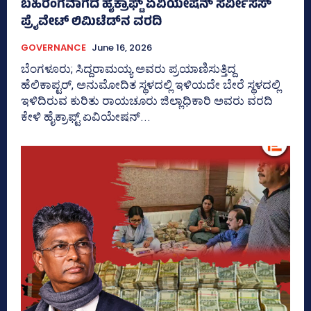
ಬಹಿರಂಗವಾಗದ ಹೈಕ್ರಾಫ್ಟ್ ಏವಿಯೇಷನ್ ಸರ್ವೀಸಸ್
ಪ್ರೈವೇಟ್ ಲಿಮಿಟೆಡ್‌ನ ವರದಿ
GOVERNANCE
June 16, 2026
ಬೆಂಗಳೂರು; ಸಿದ್ದರಾಮಯ್ಯ ಅವರು ಪ್ರಯಾಣಿಸುತ್ತಿದ್ದ
ಹೆಲಿಕಾಪ್ಟರ್‍‌, ಅನುಮೋದಿತ ಸ್ಥಳದಲ್ಲಿ ಇಳಿಯದೇ ಬೇರೆ ಸ್ಥಳದಲ್ಲಿ
ಇಳಿದಿರುವ ಕುರಿತು ರಾಯಚೂರು ಜಿಲ್ಲಾಧಿಕಾರಿ ಅವರು ವರದಿ
ಕೇಳಿ ಹೈಕ್ರಾಫ್ಟ್ ಏವಿಯೇಷನ್...