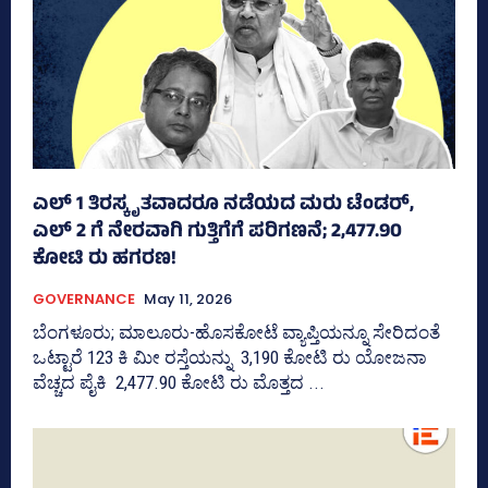
ಎಲ್‌ 1 ತಿರಸ್ಕೃತವಾದರೂ ನಡೆಯದ ಮರು ಟೆಂಡರ್,
ಎಲ್ 2 ಗೆ ನೇರವಾಗಿ ಗುತ್ತಿಗೆಗೆ ಪರಿಗಣನೆ; 2,477.90
ಕೋಟಿ ರು ಹಗರಣ!
GOVERNANCE
May 11, 2026
ಬೆಂಗಳೂರು; ಮಾಲೂರು-ಹೊಸಕೋಟೆ ವ್ಯಾಪ್ತಿಯನ್ನೂ ಸೇರಿದಂತೆ
ಒಟ್ಟಾರೆ 123 ಕಿ ಮೀ ರಸ್ತೆಯನ್ನು 3,190 ಕೋಟಿ ರು ಯೋಜನಾ
ವೆಚ್ಚದ ಪೈಕಿ 2,477.90 ಕೋಟಿ ರು ಮೊತ್ತದ ...