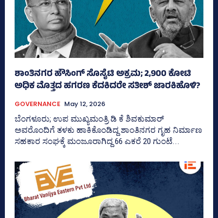
ಶಾಂತಿನಗರ ಹೌಸಿಂಗ್‌ ಸೊಸೈಟಿ ಅಕ್ರಮ; 2,900 ಕೋಟಿ
ಅಧಿಕ ಮೊತ್ತದ ಹಗರಣ ಕೆದಕಿದರೇ ಸತೀಶ್ ಜಾರಕಿಹೊಳಿ?
GOVERNANCE
May 12, 2026
ಬೆಂಗಳೂರು; ಉಪ ಮುಖ್ಯಮಂತ್ರಿ ಡಿ ಕೆ ಶಿವಕುಮಾರ್‍‌
ಅವರೊಂದಿಗೆ ತಳಕು ಹಾಕಿಕೊಂಡಿದ್ದ ಶಾಂತಿನಗರ ಗೃಹ ನಿರ್ಮಾಣ
ಸಹಕಾರ ಸಂಘಕ್ಕೆ ಮಂಜೂರಾಗಿದ್ದ 66 ಎಕರೆ 20 ಗುಂಟೆ...