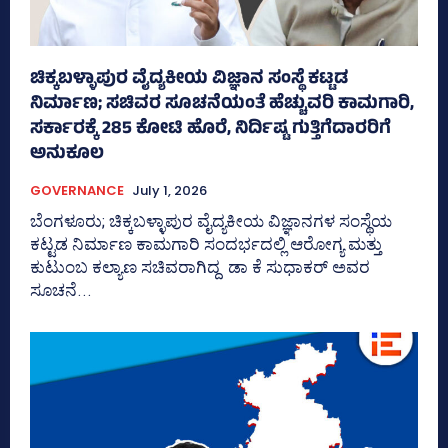
ಚಿಕ್ಕಬಳ್ಳಾಪುರ ವೈದ್ಯಕೀಯ ವಿಜ್ಞಾನ ಸಂಸ್ಥೆ ಕಟ್ಟಡ
ನಿರ್ಮಾಣ; ಸಚಿವರ ಸೂಚನೆಯಂತೆ ಹೆಚ್ಚುವರಿ ಕಾಮಗಾರಿ,
ಸರ್ಕಾರಕ್ಕೆ 285 ಕೋಟಿ ಹೊರೆ, ನಿರ್ದಿಷ್ಟ ಗುತ್ತಿಗೆದಾರರಿಗೆ
ಅನುಕೂಲ
GOVERNANCE
July 1, 2026
ಬೆಂಗಳೂರು; ಚಿಕ್ಕಬಳ್ಳಾಪುರ ವೈದ್ಯಕೀಯ ವಿಜ್ಞಾನಗಳ ಸಂಸ್ಥೆಯ
ಕಟ್ಟಡ ನಿರ್ಮಾಣ ಕಾಮಗಾರಿ ಸಂದರ್ಭದಲ್ಲಿ ಆರೋಗ್ಯ ಮತ್ತು
ಕುಟುಂಬ ಕಲ್ಯಾಣ ಸಚಿವರಾಗಿದ್ದ ಡಾ ಕೆ ಸುಧಾಕರ್ ಅವರ
ಸೂಚನೆ...