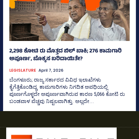
2,298 ಕೋಟಿ ರು ಮೊತ್ತದ ಬಿಲ್‌ ಬಾಕಿ; 276 ಕಾಮಗಾರಿ
ಅಪೂರ್ಣ, ಬೊಕ್ಕಸ ಬರಿದಾಯಿತೇ?
LEGISLATURE
April 7, 2026
ಬೆಂಗಳೂರು; ರಾಜ್ಯ ಸರ್ಕಾರದ ವಿವಿಧ ಇಲಾಖೆಗಳು
ಕೈಗೆತ್ತಿಕೊಂಡಿದ್ದ ಕಾಮಗಾರಿಗಳು ನಿಗದಿತ ಅವಧಿಯಲ್ಲಿ
ಪೂರ್ಣಗೊಳ್ಳದೇ ಅಪೂರ್ಣವಾಗಿರುವ ಕಾರಣ 5,066 ಕೋಟಿ ರು
ಬಂಡವಾಳ ವೆಚ್ಚವು ನಿಷ್ಪಲವಾಗಿತ್ತು. ಅಲ್ಲದೇ...