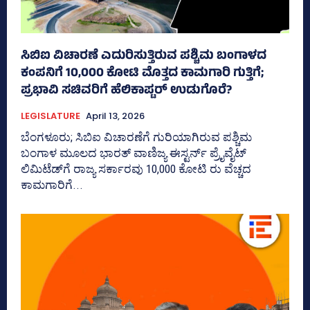
ಸಿಬಿಐ ವಿಚಾರಣೆ ಎದುರಿಸುತ್ತಿರುವ ಪಶ್ಚಿಮ ಬಂಗಾಳದ
ಕಂಪನಿಗೆ 10,000 ಕೋಟಿ ಮೊತ್ತದ ಕಾಮಗಾರಿ ಗುತ್ತಿಗೆ;
ಪ್ರಭಾವಿ ಸಚಿವರಿಗೆ ಹೆಲಿಕಾಪ್ಟರ್ ಉಡುಗೊರೆ?
LEGISLATURE
April 13, 2026
ಬೆಂಗಳೂರು; ಸಿಬಿಐ ವಿಚಾರಣೆಗೆ ಗುರಿಯಾಗಿರುವ ಪಶ್ಚಿಮ
ಬಂಗಾಳ ಮೂಲದ ಭಾರತ್ ವಾಣಿಜ್ಯ ಈಸ್ಟರ್ನ್‌ ಪ್ರೈವೈಟ್‌
ಲಿಮಿಟೆಡ್‌ಗೆ ರಾಜ್ಯ ಸರ್ಕಾರವು 10,000 ಕೋಟಿ ರು ವೆಚ್ಚದ
ಕಾಮಗಾರಿಗೆ...