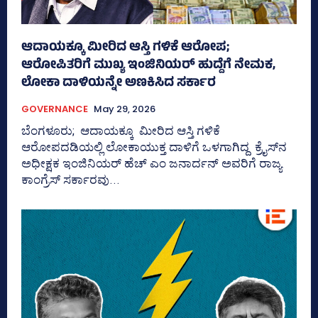
ಆದಾಯಕ್ಕೂ ಮೀರಿದ ಆಸ್ತಿ ಗಳಿಕೆ ಆರೋಪ;
ಆರೋಪಿತರಿಗೆ ಮುಖ್ಯ ಇಂಜಿನಿಯರ್ ಹುದ್ದೆಗೆ ನೇಮಕ,
ಲೋಕಾ ದಾಳಿಯನ್ನೇ ಅಣಕಿಸಿದ ಸರ್ಕಾರ
GOVERNANCE
May 29, 2026
ಬೆಂಗಳೂರು; ಆದಾಯಕ್ಕೂ ಮೀರಿದ ಆಸ್ತಿ ಗಳಿಕೆ
ಆರೋಪದಡಿಯಲ್ಲಿ ಲೋಕಾಯುಕ್ತ ದಾಳಿಗೆ ಒಳಗಾಗಿದ್ದ ಕ್ರೈಸ್‌ನ
ಅಧೀಕ್ಷಕ ಇಂಜಿನಿಯರ್‍‌ ಹೆಚ್‌ ಎಂ ಜನಾರ್ದನ್‌ ಅವರಿಗೆ ರಾಜ್ಯ
ಕಾಂಗ್ರೆಸ್‌ ಸರ್ಕಾರವು...