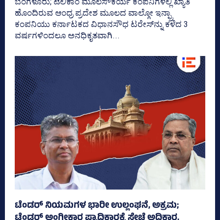
ಬೆಂಗಳೂರು; ಟೆಲಿಕಾಂ ಮೂಲಸೌಕರ್ಯ ಕಂಪನಿಗಳಲ್ಲಿ ಖ್ಯಾತಿ
ಹೊಂದಿರುವ ಆಂಧ್ರ ಪ್ರದೇಶ ಮೂಲದ ವಾಲ್ಗೋ ಇನ್ಫ್ರಾ
ಕಂಪನಿಯು ಕರ್ನಾಟಕದ ವಿಧಾನಸೌಧ ಟರೇಸ್‌ನ್ನು ಕಳೆದ 3
ವರ್ಷಗಳಿಂದಲೂ ಅನಧಿಕೃತವಾಗಿ...
ಟೆಂಡರ್ ನಿಯಮಗಳ ಭಾರೀ ಉಲ್ಲಂಘನೆ, ಅಕ್ರಮ;
ಟೆಂಡರ್ ಅಂಗೀಕಾರ ಪ್ರಾಧಿಕಾರಕ್ಕೆ ಸ್ವೇಚ್ಛೆ ಅಧಿಕಾರ,