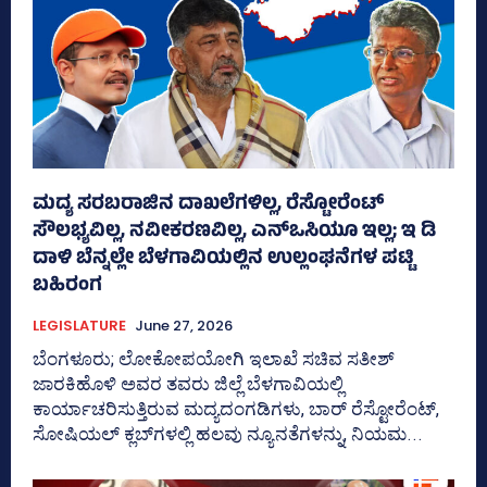
ಮದ್ಯ ಸರಬರಾಜಿನ ದಾಖಲೆಗಳಿಲ್ಲ, ರೆಸ್ಟೋರೆಂಟ್‌
ಸೌಲಭ್ಯವಿಲ್ಲ, ನವೀಕರಣವಿಲ್ಲ, ಎನ್‌ಒಸಿಯೂ ಇಲ್ಲ; ಇ ಡಿ
ದಾಳಿ ಬೆನ್ನಲ್ಲೇ ಬೆಳಗಾವಿಯಲ್ಲಿನ ಉಲ್ಲಂಘನೆಗಳ ಪಟ್ಟಿ
ಬಹಿರಂಗ
LEGISLATURE
June 27, 2026
ಬೆಂಗಳೂರು; ಲೋಕೋಪಯೋಗಿ ಇಲಾಖೆ ಸಚಿವ ಸತೀಶ್‌
ಜಾರಕಿಹೊಳಿ ಅವರ ತವರು ಜಿಲ್ಲೆ ಬೆಳಗಾವಿಯಲ್ಲಿ
ಕಾರ್ಯಾಚರಿಸುತ್ತಿರುವ ಮದ್ಯದಂಗಡಿಗಳು, ಬಾರ್‍‌ ರೆಸ್ಟೋರೆಂಟ್‌,
ಸೋಷಿಯಲ್‌ ಕ್ಲಬ್‌ಗಳಲ್ಲಿ ಹಲವು ನ್ಯೂನತೆಗಳನ್ನು, ನಿಯಮ...