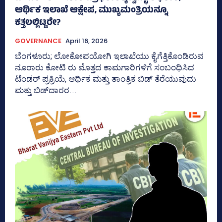
ಆರ್ಥಿಕ ಇಲಾಖೆ ಆಕ್ಷೇಪ, ಮುಖ್ಯಮಂತ್ರಿಯನ್ನೂ
ಕತ್ತಲಲ್ಲಿಟ್ಟರೇ?
GOVERNANCE
April 16, 2026
ಬೆಂಗಳೂರು; ಲೋಕೋಪಯೋಗಿ ಇಲಾಖೆಯು ಕೈಗೆತ್ತಿಕೊಂಡಿರುವ
ನೂರಾರು ಕೋಟಿ ರು ಮೊತ್ತದ ಕಾಮಗಾರಿಗಳಿಗೆ ಸಂಬಂಧಿಸಿದ
ಟೆಂಡರ್ ಪ್ರಕ್ರಿಯೆ, ಆರ್ಥಿಕ ಮತ್ತು ತಾಂತ್ರಿಕ ಬಿಡ್‌ ತೆರೆಯುವುದು
ಮತ್ತು ಬಿಡ್‌ದಾರರ...