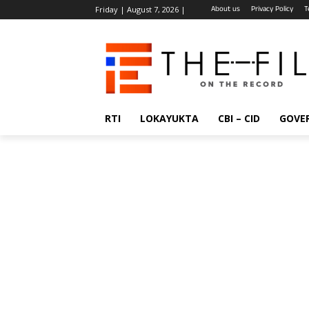
About us
Privacy Policy
T
Friday | August 7, 2026 |
RTI
LOKAYUKTA
CBI – CID
GOVE