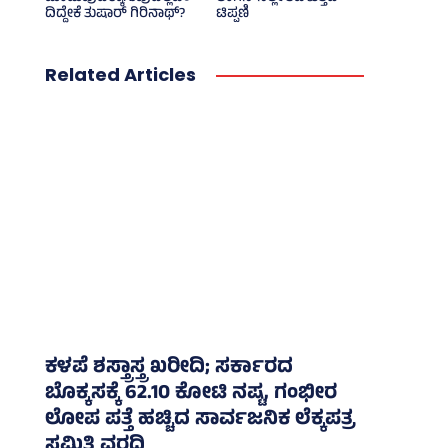
ದಿದ್ದೇಕೆ ತುಷಾರ್ ಗಿರಿನಾಥ್?
ಟಿಪ್ಪಣಿ
Related Articles
ಕಳಪೆ ಶಸ್ತ್ರಾಸ್ತ್ರ ಖರೀದಿ; ಸರ್ಕಾರದ
ಬೊಕ್ಕಸಕ್ಕೆ 62.10 ಕೋಟಿ ನಷ್ಟ, ಗಂಭೀರ
ಲೋಪ ಪತ್ತೆ ಹಚ್ಚಿದ ಸಾರ್ವಜನಿಕ ಲೆಕ್ಕಪತ್ರ
ಸಮಿತಿ ವರದಿ