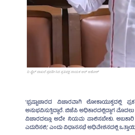
ದಿ ಫೈಲ್ ದಾಖಲೆ ಪ್ರದರ್ಶಿಸಿದ ಪ್ರತಿಪಕ್ಷ ನಾಯಕ ಆರ್ ಆಶೋಕ್
‘ಭ್ರಷ್ಟಾಚಾರದ ವಿಚಾರವಾಗಿ ಲೋಕಾಯುಕ್ತದಲ್ಲಿ 
ಅನುಭವಿಸುತ್ತಿದ್ದಾರೆ. ಬಿಜೆಪಿ ಅಧಿಕಾರದಲ್ಲಿದ್ದಾಗ ಮೊ
ವಿಚಾರದಲ್ಲೂ ಅದೇ ನಿಯಮ ಪಾಲಿಸಬೇಕು. ಅಬಕಾರಿ
ಎದುರಿಸಲಿ,’ ಎಂದು ವಿಧಾನಸಭೆ ಅಧಿವೇಶನದಲ್ಲಿ ಒತ್ತಾಯ