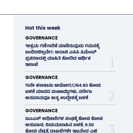
Hot this week
GOVERNANCE
‘ಅಕ್ರಮ ಗಣಿಗಾರಿಕೆ ಮಾಡಿರುವುದು ಗಮನಕ್ಕೆ
ಬಂದಿರಲಿಲ್ಲವೇ?; ಅದಾನಿ ಎಸಿಸಿ ಸಿಮೆಂಟ್
ಪ್ರಕರಣದಲ್ಲಿ ಮಾಹಿತಿ ಕೋರಿದ ಆರ್ಥಿಕ
ಇಲಾಖೆ
GOVERNANCE
15ನೇ ಹಣಕಾಸು ಆಯೋಗ;1,764.83 ಕೋಟಿ
ಬಳಕೆ ಮಾಡದ ಪಂಚಾಯ್ತಿಗಳು, ನರೇಗಾ
ಅನುದಾನವೂ ಅನ್ಯ ಉದ್ದೇಶಕ್ಕೆ ಬಳಕೆ
GOVERNANCE
ಐಎಎಸ್‌ ಅಧಿಕಾರಿಗಳ ಸಂಘಕ್ಕೆ ಕೋಟಿ ಕೋಟಿ
ಅನುದಾನ; ನಿಯಮಬಾಹಿರ ಬಳಕೆ, 9.50
ಕೋಟಿ ವೆಚ್ಚಕ್ಕೆ ದಾಖಲೆಗಳೇ ಇಲ್ಲವೆಂದ ಎಜಿ