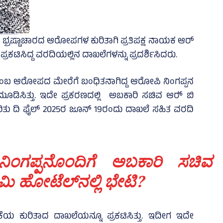
 ಭ್ರಷ್ಟಾಚಾರದ ಆರೋಪಗಳ ಕುರಿತಾಗಿ ಪ್ರತಿಪಕ್ಷ ನಾಯಕ ಆರ್
ಪ್ರಕಟಿಸಿದ್ದ ವರದಿಯಲ್ಲಿನ ದಾಖಲೆಗಳನ್ನು ಪ್ರದರ್ಶಿಸಿದರು.
 ಎಂಬ ಆರೋಪದ ಮೇರೆಗೆ ಬಂಧಿತನಾಗಿದ್ದ ಆರೋಪಿ ನಿಂಗಪ್ಪನ
ಡಿಸಿತ್ತು. ಇದೇ ಪ್ರಕರಣದಲ್ಲಿ ಅಬಕಾರಿ ಸಚಿವ ಆರ್‍‌ ಬಿ
ರಿತು ದಿ ಫೈಲ್‌ 2025ರ ಜೂನ್‌ 19ರಂದು ದಾಖಲೆ ಸಹಿತ ವರದಿ
ಿಂಗಪ್ಪನೊಂದಿಗೆ ಅಬಕಾರಿ ಸಚಿವ
ಿ ಹೋಟೆಲ್‌ನಲ್ಲಿ ಭೇಟಿ?
ಕೆಯ ಕುರಿತಾದ ದಾಖಲೆಯನ್ನೂ ಪ್ರಕಟಿಸಿತ್ತು. ಇದೀಗ ಇದೇ