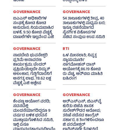
ಇಲಾಖೆ
ಉದ್ದೇಶಕ್ಕೆ ಬಳಕೆ
GOVERNANCE
GOVERNANCE
ಐಎಎಸ್‌ ಅಧಿಕಾರಿಗಳ
54 ತಾಲೂಕುಗಳಲ್ಲಿ ತೀವ್ರ, 40
ಸಂಘಕ್ಕೆ ಕೋಟಿ ಕೋಟಿ
ತಾಲೂಕುಗಳಲ್ಲಿ ಮಧ್ಯಮ ಬರ;
ಅನುದಾನ; ನಿಯಮಬಾಹಿರ
ಇನ್ನೂ ರಚನೆಯಾಗದ
ಬಳಕೆ, 9.50 ಕೋಟಿ ವೆಚ್ಚಕ್ಕೆ
ನೈಸರ್ಗಿಕ ವಿಕೋಪಗಳ
ದಾಖಲೆಗಳೇ ಇಲ್ಲವೆಂದ ಎಜಿ
ಸಚಿವ ಸಂಪುಟ ಉಪ ಸಮಿತಿ
GOVERNANCE
RTI
ನಾಡದೇವಿ ಭುವನೇಶ್ವರಿ
ಒಳ ಮೀಸಲಾತಿ; ನಿವೃತ್ತ
ಪ್ರತಿಮೆ ಅನಾವರಣ
ನ್ಯಾಯಮೂರ್ತಿ
ಕಾರ್ಯಕ್ರಮ; ಟೆಂಡರ್
ನಾಗಮೋಹನ್ ದಾಸ್
ಪ್ರಕ್ರಿಯೆಯಿಲ್ಲದೇ ವಿದ್ಯುತ್‌
ಆಯೋಗಕ್ಕೆ 86.19 ಕೋಟಿ
ಅಲಂಕಾರ, ಗುತ್ತಿಗೆದಾರನಿಗೆ
ರು ವೆಚ್ಚ, ಆರ್‍‌ಟಿಐ ಮಾಹಿತಿ
ಅನಗತ್ಯ ಲಾಭ, 78.62 ಲಕ್ಷ
ಬಹಿರಂಗ
ವೆಚ್ಚಕ್ಕೆ ಎಜಿ ಆಕ್ಷೇಪ
GOVERNANCE
GOVERNANCE
ಕೆಂಪಣ್ಣ ಆಯೋಗ ವರದಿ;
ಆರ್‍‌ಎಸ್‌ಎಸ್‌, ಬಿಎಸ್‌ವೈ
ಸದನದಲ್ಲಿ
ಕುರಿತು ಬಿಜೆಪಿ ಶಾಸಕ
ಮಂಡನೆಯಾಗದಿದ್ದರೂ 9
ಸುರೇಶ್‌ಗೌಡರ ಆರೋಪ;
ವರ್ಷದ ಬಳಿಕ ಭರವಸೆ
ತನಿಖೆ ನಡೆಸದ ಕಾಂಗ್ರೆಸ್‌
ಮುಕ್ತಾಯಗೊಳಿಸಿದ ಸಮಿತಿ,
ಸರ್ಕಾರ, 8 ತಿಂಗಳಿನಿಂದಲೂ
ಇಲ್ಲಿ ಏನೂ
ಜಿ ಪರಮೇಶ್ವರ್
ಮಾಡುವುದಕ್ಕಾಗುವುದಿಲ್ಲವೆಂ
ಲಾಗಿನ್‌ನಲ್ಲೇ ತೆವಳುತ್ತಿದೆ