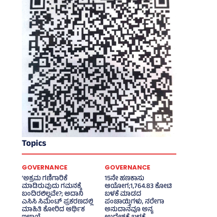
Topics
GOVERNANCE
GOVERNANCE
‘ಅಕ್ರಮ ಗಣಿಗಾರಿಕೆ
15ನೇ ಹಣಕಾಸು
ಮಾಡಿರುವುದು ಗಮನಕ್ಕೆ
ಆಯೋಗ;1,764.83 ಕೋಟಿ
ಬಂದಿರಲಿಲ್ಲವೇ?; ಅದಾನಿ
ಬಳಕೆ ಮಾಡದ
ಎಸಿಸಿ ಸಿಮೆಂಟ್ ಪ್ರಕರಣದಲ್ಲಿ
ಪಂಚಾಯ್ತಿಗಳು, ನರೇಗಾ
ಮಾಹಿತಿ ಕೋರಿದ ಆರ್ಥಿಕ
ಅನುದಾನವೂ ಅನ್ಯ