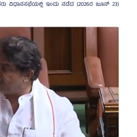
ವರು ವಿಧಾನಸಭೆಯಲ್ಲಿ ಇಂದು ನಡೆದ (2026ರ ಜೂನ್‌ 23)