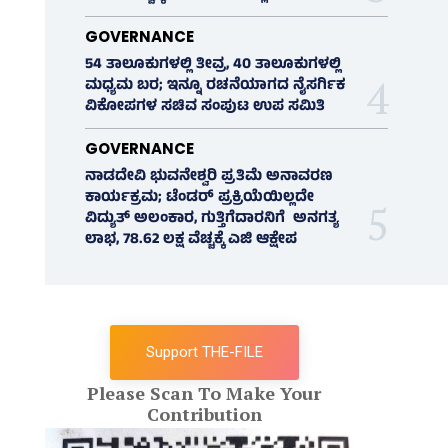
GOVERNANCE
54 ತಾಲೂಕುಗಳಲ್ಲಿ ತೀವ್ರ, 40 ತಾಲೂಕುಗಳಲ್ಲಿ
ಮಧ್ಯಮ ಬರ; ಇನ್ನೂ ರಚನೆಯಾಗದ ನೈಸರ್ಗಿಕ
ವಿಕೋಪಗಳ ಸಚಿವ ಸಂಪುಟ ಉಪ ಸಮಿತಿ
GOVERNANCE
ನಾಡದೇವಿ ಭುವನೇಶ್ವರಿ ಪ್ರತಿಮೆ ಅನಾವರಣ
ಕಾರ್ಯಕ್ರಮ; ಟೆಂಡರ್ ಪ್ರಕ್ರಿಯೆಯಿಲ್ಲದೇ
ವಿದ್ಯುತ್‌ ಅಲಂಕಾರ, ಗುತ್ತಿಗೆದಾರನಿಗೆ ಅನಗತ್ಯ
ಲಾಭ, 78.62 ಲಕ್ಷ ವೆಚ್ಚಕ್ಕೆ ಎಜಿ ಆಕ್ಷೇಪ
Support THE-FILE
Please Scan To Make Your
Contribution