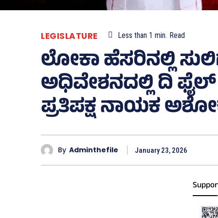
LEGISLATURE
Less than 1
min.
Read
ಲೋಕಾ ಹೆಸರಿನಲ್ಲಿ ಸುಲಿ
ಅಧಿವೇಶನದಲ್ಲಿ ದಿ ಫೈಲ್
ಪ್ರತಿಪಕ್ಷ ನಾಯಕ ಅಶೋ
By
Adminthefile
January 23, 2026
Suppor