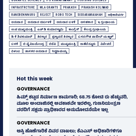
GURANTEE SCHEMES
H D KUMARSWAMY
HOUSING SCHEMES
INFRASTRCTURE
MLA GRANTS
PRAKASH
PRAKASH KOLIWAD
RANEBENNNURU
REJECT
ROBO TECH
SIDDARAMAIAHAH
ಅಧಿಕಾರಿವರ್ಗ
ಅನುದಾನ
ಅನುದಾನ ದುರ್ಬಳಕೆ
ಅನುದಾನ ಬಳಕೆ
ಅಸಹಕಾರ
ಇ ಗ್ರಂಥಾಲಯ
ಉಪ ಮುಖ್ಯಮಂತ್ರಿ
ಎಚ್‌ ಡಿ ಕುಮಾರಸ್ವಾಮಿ
ಕಾಂಗ್ರೆಸ್‌
ಕೇಂದ್ರ ಗ್ರಂಥಾಲಯ
ಡಿ ಕೆ ಶಿವಕುಮಾರ್
ತಿರಸ್ಕಾರ
ಪ್ರಸ್ತಾವನೆ ತಿರಸ್ಕಾರ
ಬಸನಗೌಡ ಪಾಟೀಲ್‌ ಯತ್ನಾಳ್‌
ಬಳಕೆ
ಬಿ ವೈ ವಿಜಯೇಂದ್ರ
ಬಿಜೆಪಿ
ಮುಖ್ಯಮಂತ್ರಿ
ರಾಣೆಬೆನ್ನೂರು
ವಿವೇಚನೆ
ವಿಳಂಬ
ಶಾಸಕರ ಅನುದಾನ
ಸಿದ್ದರಾಮಯ್ಯ
Hot this week
GOVERNANCE
ಹಿಮ್ಸ್‌ ಕಟ್ಟಡ ನಿರ್ಮಾಣ ಕಾಮಗಾರಿ; 68.75 ಕೋಟಿ ರು ಹೆಚ್ಚುವರಿ,
ಮೂಲ ಅಂದಾಜಿನಲ್ಲಿ ಅವಕಾಶವೇ ಇರಲಿಲ್ಲ, ಗುಣನಿಯಂತ್ರಣ
ವರದಿಗೆ ಸಕ್ಷಮ ಪ್ರಾಧಿಕಾರದ ಅನುಮೋದನೆಯೇ ಇಲ್ಲ
GOVERNANCE
ಆಸ್ತಿ ಹೊಣೆಗಾರಿಕೆ ವಿವರ ದಾಖಲು; ಕೆಎಎಸ್ ಅಧಿಕಾರಿಗಳಿಗೂ