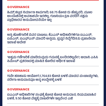
GOVERNANCE
ಹಿಮ್ಸ್‌ ಕಟ್ಟಡ ನಿರ್ಮಾಣ ಕಾಮಗಾರಿ; 68.75 ಕೋಟಿ ರು ಹೆಚ್ಚುವರಿ, ಮೂಲ
ಅಂದಾಜಿನಲ್ಲಿ ಅವಕಾಶವೇ ಇರಲಿಲ್ಲ, ಗುಣನಿಯಂತ್ರಣ ವರದಿಗೆ ಸಕ್ಷಮ
ಪ್ರಾಧಿಕಾರದ ಅನುಮೋದನೆಯೇ ಇಲ್ಲ
GOVERNANCE
ಆಸ್ತಿ ಹೊಣೆಗಾರಿಕೆ ವಿವರ ದಾಖಲು; ಕೆಎಎಸ್ ಅಧಿಕಾರಿಗಳಿಗೂ ಐಎಎಸ್‌,
ಐಪಿಎಸ್‌, ಐಎಫ್‌ಎಸ್‌ ಮಾದರಿ ಅನ್ವಯ, ಭ್ರಷ್ಟರ ನಿದ್ದೆಗೆಡಿಸಿತು ಪ್ರಜಾಸೇವಾ
ಇಲಾಖೆ ಆದೇಶ
GOVERNANCE
‘ಅಕ್ರಮ ಗಣಿಗಾರಿಕೆ ಮಾಡಿರುವುದು ಗಮನಕ್ಕೆ ಬಂದಿರಲಿಲ್ಲವೇ?; ಅದಾನಿ ಎಸಿಸಿ
ಸಿಮೆಂಟ್ ಪ್ರಕರಣದಲ್ಲಿ ಮಾಹಿತಿ ಕೋರಿದ ಆರ್ಥಿಕ ಇಲಾಖೆ
GOVERNANCE
15ನೇ ಹಣಕಾಸು ಆಯೋಗ;1,764.83 ಕೋಟಿ ಬಳಕೆ ಮಾಡದ ಪಂಚಾಯ್ತಿಗಳು,
ನರೇಗಾ ಅನುದಾನವೂ ಅನ್ಯ ಉದ್ದೇಶಕ್ಕೆ ಬಳಕೆ
GOVERNANCE
ಐಎಎಸ್‌ ಅಧಿಕಾರಿಗಳ ಸಂಘಕ್ಕೆ ಕೋಟಿ ಕೋಟಿ ಅನುದಾನ; ನಿಯಮಬಾಹಿರ
ಬಳಕೆ, 9.50 ಕೋಟಿ ವೆಚ್ಚಕ್ಕೆ ದಾಖಲೆಗಳೇ ಇಲ್ಲವೆಂದ ಎಜಿ