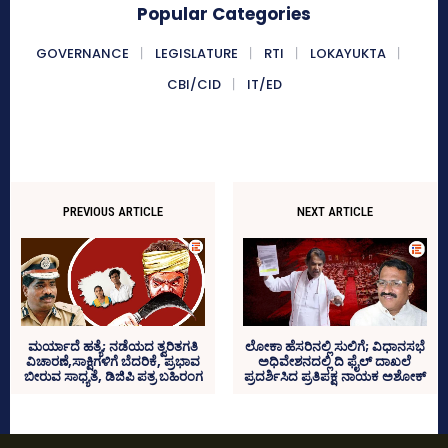
Popular Categories
GOVERNANCE
LEGISLATURE
RTI
LOKAYUKTA
CBI/CID
IT/ED
PREVIOUS ARTICLE
NEXT ARTICLE
ಲೋಕಾ ಹೆಸರಿನಲ್ಲಿ ಸುಲಿಗೆ; ವಿಧಾನಸಭೆ
ಮರ್ಯಾದೆ ಹತ್ಯೆ; ನಡೆಯದ ತ್ವರಿತಗತಿ
ಅಧಿವೇಶನದಲ್ಲಿ ದಿ ಫೈಲ್ ದಾಖಲೆ
ವಿಚಾರಣೆ,ಸಾಕ್ಷಿಗಳಿಗೆ ಬೆದರಿಕೆ, ಪ್ರಭಾವ
ಪ್ರದರ್ಶಿಸಿದ ಪ್ರತಿಪಕ್ಷ ನಾಯಕ ಅಶೋಕ್
ಬೀರುವ ಸಾಧ್ಯತೆ, ಡಿಜಿಪಿ ಪತ್ರ ಬಹಿರಂಗ