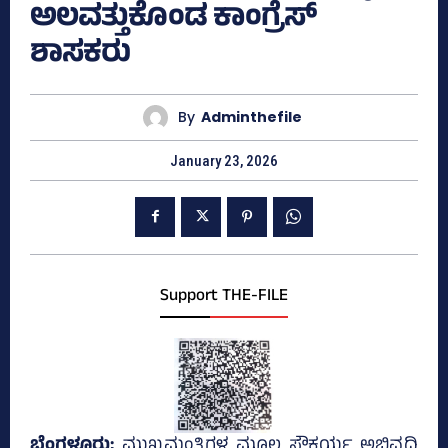
ಅಲವತ್ತುಕೊಂಡ ಕಾಂಗ್ರೆಸ್‌
ಶಾಸಕರು
By
Adminthefile
January 23, 2026
Support THE-FILE
ಬೆಂಗಳೂರು;
ಮುಖ್ಯಮಂತ್ರಿಗಳ ಮೂಲ ಸೌಕರ್ಯ ಅಭಿವೃದ್ಧಿ