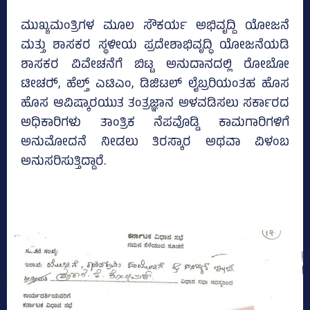
ಮುಖ್ಯಮಂತ್ರಿಗಳ ಮೂಲ ಸೌಕರ್ಯ ಅಭಿವೃದ್ದಿ ಯೋಜನೆ
ಮತ್ತು ಶಾಸಕರ ಸ್ಥಳೀಯ ಪ್ರದೇಶಾಭಿವೃದ್ಧಿ ಯೋಜನೆಯಡಿ
ಶಾಸಕರ ವಿವೇಚನೆಗೆ ಬಿಟ್ಟ ಅನುದಾನದಲ್ಲಿ ರೋಬೋ
ಟೀಚರ್‍‌, ಹೆಲ್ತ್‌ ಎಟಿಎಂ, ಡಿಜಿಟಲ್ ಲೈಬ್ರರಿಯಂತಹ ಹೊಸ
ಹೊಸ ಆವಿಷ್ಕಾರಯುತ ತಂತ್ರಜ್ಞಾನ ಅಳವಡಿಸಲು ಸರ್ಕಾರದ
ಅಧಿಕಾರಿಗಳು ತಾಂತ್ರಿಕ ನೆಪವೊಡ್ಡಿ ಕಾಮಗಾರಿಗಳಿಗೆ
ಅನುಮೋದನೆ ನೀಡಲು ತಿರಸ್ಕಾರ ಅಥವಾ ವಿಳಂಬ
ಅನುಸರಿಸುತ್ತಿದ್ದಾರೆ.