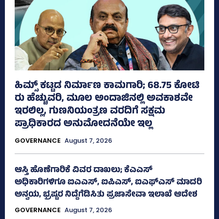
ಹಿಮ್ಸ್‌ ಕಟ್ಟಡ ನಿರ್ಮಾಣ ಕಾಮಗಾರಿ; 68.75 ಕೋಟಿ
ರು ಹೆಚ್ಚುವರಿ, ಮೂಲ ಅಂದಾಜಿನಲ್ಲಿ ಅವಕಾಶವೇ
ಇರಲಿಲ್ಲ, ಗುಣನಿಯಂತ್ರಣ ವರದಿಗೆ ಸಕ್ಷಮ
ಪ್ರಾಧಿಕಾರದ ಅನುಮೋದನೆಯೇ ಇಲ್ಲ
GOVERNANCE
August 7, 2026
ಆಸ್ತಿ ಹೊಣೆಗಾರಿಕೆ ವಿವರ ದಾಖಲು; ಕೆಎಎಸ್
ಅಧಿಕಾರಿಗಳಿಗೂ ಐಎಎಸ್‌, ಐಪಿಎಸ್‌, ಐಎಫ್‌ಎಸ್‌ ಮಾದರಿ
ಅನ್ವಯ, ಭ್ರಷ್ಟರ ನಿದ್ದೆಗೆಡಿಸಿತು ಪ್ರಜಾಸೇವಾ ಇಲಾಖೆ ಆದೇಶ
GOVERNANCE
August 7, 2026