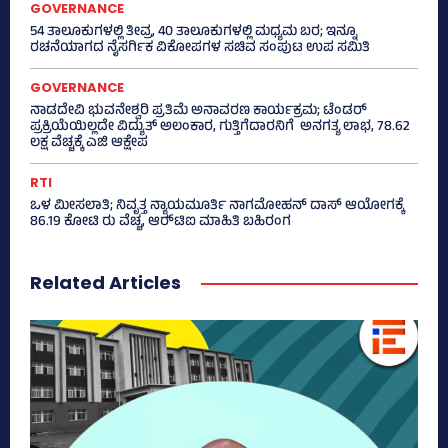
GOVERNANCE
54 ತಾಲೂಕುಗಳಲ್ಲಿ ತೀವ್ರ, 40 ತಾಲೂಕುಗಳಲ್ಲಿ ಮಧ್ಯಮ ಬರ; ಇನ್ನೂ
ರಚನೆಯಾಗದ ನೈಸರ್ಗಿಕ ವಿಕೋಪಗಳ ಸಚಿವ ಸಂಪುಟ ಉಪ ಸಮಿತಿ
GOVERNANCE
ನಾಡದೇವಿ ಭುವನೇಶ್ವರಿ ಪ್ರತಿಮೆ ಅನಾವರಣ ಕಾರ್ಯಕ್ರಮ; ಟೆಂಡರ್
ಪ್ರಕ್ರಿಯೆಯಿಲ್ಲದೇ ವಿದ್ಯುತ್‌ ಅಲಂಕಾರ, ಗುತ್ತಿಗೆದಾರನಿಗೆ ಅನಗತ್ಯ ಲಾಭ, 78.62
ಲಕ್ಷ ವೆಚ್ಚಕ್ಕೆ ಎಜಿ ಆಕ್ಷೇಪ
RTI
ಒಳ ಮೀಸಲಾತಿ; ನಿವೃತ್ತ ನ್ಯಾಯಮೂರ್ತಿ ನಾಗಮೋಹನ್ ದಾಸ್ ಆಯೋಗಕ್ಕೆ
86.19 ಕೋಟಿ ರು ವೆಚ್ಚ, ಆರ್‍‌ಟಿಐ ಮಾಹಿತಿ ಬಹಿರಂಗ
Related Articles