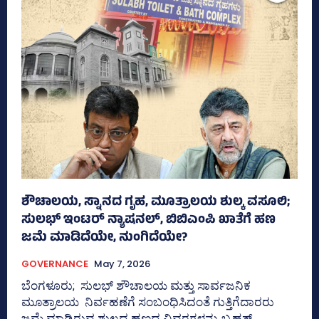
ಶೌಚಾಲಯ, ಸ್ನಾನದ ಗೃಹ, ಮೂತ್ರಾಲಯ ಶುಲ್ಕ ವಸೂಲಿ;
ಸುಲಭ್‌ ಇಂಟರ್ ನ್ಯಾಷನಲ್‌, ಬಿಬಿಎಂಪಿ ಖಾತೆಗೆ ಹಣ
ಜಮೆ ಮಾಡಿದೆಯೇ, ನುಂಗಿದೆಯೇ?
GOVERNANCE
May 7, 2026
ಬೆಂಗಳೂರು; ಸುಲಭ್ ಶೌಚಾಲಯ ಮತ್ತು ಸಾರ್ವಜನಿಕ
ಮೂತ್ರಾಲಯ ನಿರ್ವಹಣೆಗೆ ಸಂಬಂಧಿಸಿದಂತೆ ಗುತ್ತಿಗೆದಾರರು
ಜಮೆ ಮಾಡಿರುವ ಶುಲ್ಕದ ಹಣದ ವಿವರಗಳನ್ನು ಬೃಹತ್‌