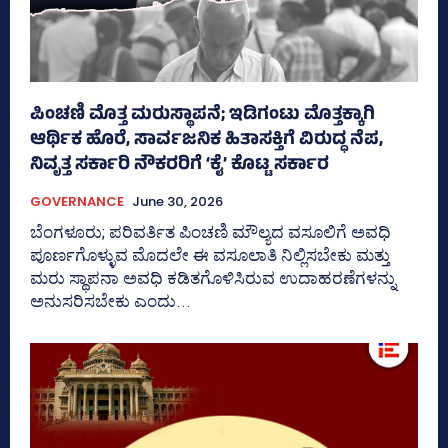
ಪಿಂಚಣಿ ಮೊತ್ತ ಮರುಸ್ಥಾಪನೆ; ಇಡಿಗಂಟು ಮೊತ್ತಕ್ಕಾಗಿ
ಆರ್ಥಿಕ ಹೊರೆ, ಸಾರ್ವಜನಿಕ ಹಿತಾಸಕ್ತಿಗೆ ವಿರುದ್ಧ ನೆಪ,
ನಿವೃತ್ತ ಸರ್ಕಾರಿ ನೌಕರರಿಗೆ ‘ಕೈ’ ಕೊಟ್ಟ ಸರ್ಕಾರ
GOVERNANCE
June 30, 2026
ಬೆಂಗಳೂರು; ಪರಿವರ್ತಿತ ಪಿಂಚಣಿ ಮೌಲ್ಯದ ವಸೂಲಿಗೆ ಅವಧಿ
ಪೂರ್ಣಗೊಳ್ಳುವ ಮೊದಲೇ ಈ ವಸೂಲಾತಿ ನಿಲ್ಲಿಸಬೇಕು ಮತ್ತು
ಮರು ಸ್ಥಾಪನಾ ಅವಧಿ ಕಡಿತಗೊಳಿಸಿರುವ ಉದಾಹರಣೆಗಳನ್ನು
ಅನುಸರಿಸಬೇಕು ಎಂದು...