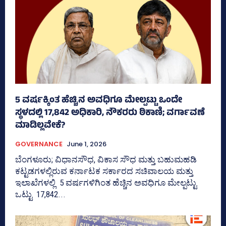
5 ವರ್ಷಕ್ಕಿಂತ ಹೆಚ್ಚಿನ ಅವಧಿಗೂ ಮೇಲ್ಪಟ್ಟು ಒಂದೇ
ಸ್ಥಳದಲ್ಲಿ 17,842 ಅಧಿಕಾರಿ, ನೌಕರರು ಠಿಕಾಣಿ; ವರ್ಗಾವಣೆ
ಮಾಡಿಲ್ಲವೇಕೆ?
GOVERNANCE
June 1, 2026
ಬೆಂಗಳೂರು; ವಿಧಾನಸೌಧ, ವಿಕಾಸ ಸೌಧ ಮತ್ತು ಬಹುಮಹಡಿ
ಕಟ್ಟಡಗಳಲ್ಲಿರುವ ಕರ್ನಾಟಕ ಸರ್ಕಾರದ ಸಚಿವಾಲಯ ಮತ್ತು
ಇಲಾಖೆಗಳಲ್ಲಿ 5 ವರ್ಷಗಳಿಗಿಂತ ಹೆಚ್ಚಿನ ಅವಧಿಗೂ ಮೇಲ್ಪಟ್ಟು
ಒಟ್ಟು 17,842...