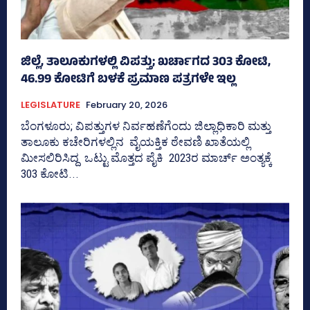
ಜಿಲ್ಲೆ, ತಾಲೂಕುಗಳಲ್ಲಿ ವಿಪತ್ತು; ಖರ್ಚಾಗದ 303 ಕೋಟಿ,
46.99 ಕೋಟಿಗೆ ಬಳಕೆ ಪ್ರಮಾಣ ಪತ್ರಗಳೇ ಇಲ್ಲ
LEGISLATURE
February 20, 2026
ಬೆಂಗಳೂರು; ವಿಪತ್ತುಗಳ ನಿರ್ವಹಣೆಗೆಂದು ಜಿಲ್ಲಾಧಿಕಾರಿ ಮತ್ತು
ತಾಲೂಕು ಕಚೇರಿಗಳಲ್ಲಿನ ವೈಯಕ್ತಿಕ ಠೇವಣಿ ಖಾತೆಯಲ್ಲಿ
ಮೀಸಲಿರಿಸಿದ್ದ ಒಟ್ಟು ಮೊತ್ತದ ಪೈಕಿ 2023ರ ಮಾರ್ಚ್‌ ಅಂತ್ಯಕ್ಕೆ
303 ಕೋಟಿ...