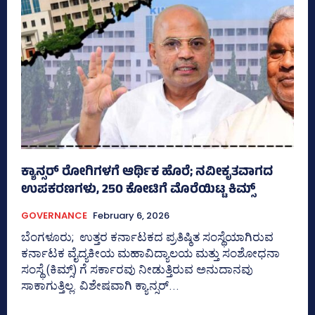
ಕ್ಯಾನ್ಸರ್ ರೋಗಿಗಳಗೆ ಆರ್ಥಿಕ ಹೊರೆ; ನವೀಕೃತವಾಗದ
ಉಪಕರಣಗಳು, 250 ಕೋಟಿಗೆ ಮೊರೆಯಿಟ್ಟ ಕಿಮ್ಸ್
GOVERNANCE
February 6, 2026
ಬೆಂಗಳೂರು; ಉತ್ತರ ಕರ್ನಾಟಕದ ಪ್ರತಿಷ್ಠಿತ ಸಂಸ್ಥೆಯಾಗಿರುವ
ಕರ್ನಾಟಕ ವೈದ್ಯಕೀಯ ಮಹಾವಿದ್ಯಾಲಯ ಮತ್ತು ಸಂಶೋಧನಾ
ಸಂಸ್ಥೆ (ಕಿಮ್ಸ್) ಗೆ ಸರ್ಕಾರವು ನೀಡುತ್ತಿರುವ ಅನುದಾನವು
ಸಾಕಾಗುತ್ತಿಲ್ಲ. ವಿಶೇಷವಾಗಿ ಕ್ಯಾನ್ಸರ್...