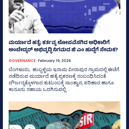
ಮರ್ಯಾದೆ ಹತ್ಯೆ; ಕರ್ತವ್ಯ ಲೋಪವೆಸಗಿದ ಅಧಿಕಾರಿಗೆ
ಅಂಬೇಡ್ಕರ್ ಅಭಿವೃದ್ಧಿ ನಿಗಮದ ಜಿ ಎಂ ಹುದ್ದೆಗೆ ನೇಮಕ?
GOVERNANCE
February 19, 2026
ಬೆಂಗಳೂರು; ಹುಬ್ಬಳ್ಳಿಯ ಇನಾಮ ವೀರಾಪುರ ಗ್ರಾಮದಲ್ಲಿ ಈಚೆಗೆ
ನಡೆದಿರುವ ಮರ್ಯಾದೆ ಹತ್ಯೆ ಪ್ರಕರಣಕ್ಕೆ ಸಂಬಂಧಿಸಿದಂತೆ
ದೌರ್ಜನ್ಯಕ್ಕೊಳಗಾದ ಕುಟುಂಬಕ್ಕೆ ಸಾಂತ್ವಾನ, ಪರಿಹಾರ ಹಾಗೂ
ಕಾನೂನು ಸಹಾಯ ಒದಗಿಸುವಲ್ಲಿ...