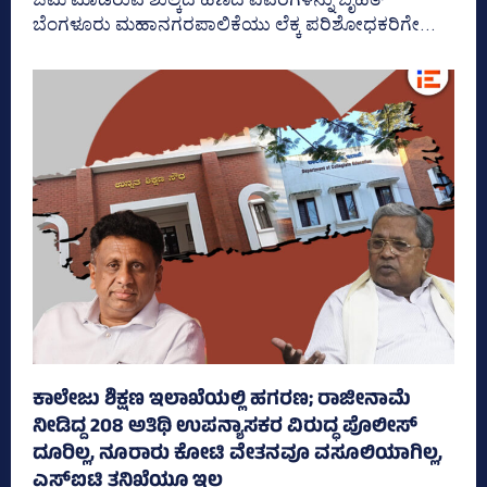
ಬೆಂಗಳೂರು ಮಹಾನಗರಪಾಲಿಕೆಯು ಲೆಕ್ಕ ಪರಿಶೋಧಕರಿಗೇ...
ಕಾಲೇಜು ಶಿಕ್ಷಣ ಇಲಾಖೆಯಲ್ಲಿ ಹಗರಣ; ರಾಜೀನಾಮೆ
ನೀಡಿದ್ದ 208 ಅತಿಥಿ ಉಪನ್ಯಾಸಕರ ವಿರುದ್ಧ ಪೊಲೀಸ್‌
ದೂರಿಲ್ಲ, ನೂರಾರು ಕೋಟಿ ವೇತನವೂ ವಸೂಲಿಯಾಗಿಲ್ಲ,
ಎಸ್‌ಐಟಿ ತನಿಖೆಯೂ ಇಲ್ಲ