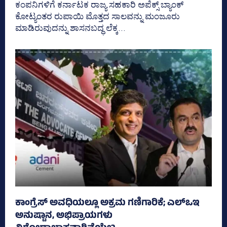
ಕಂಪನಿಗಳಿಗೆ ಕರ್ನಾಟಕ ರಾಜ್ಯ ಸಹಕಾರಿ ಅಪೆಕ್ಸ್‌ ಬ್ಯಾಂಕ್‌
ಕೋಟ್ಯಂತರ ರುಪಾಯಿ ಮೊತ್ತದ ಸಾಲವನ್ನು ಮಂಜೂರು
ಮಾಡಿರುವುದನ್ನು ಶಾಸನಬದ್ಧ ಲೆಕ್ಕ...
ಕಾಂಗ್ರೆಸ್‌ ಅವಧಿಯಲ್ಲೂ ಅಕ್ರಮ ಗಣಿಗಾರಿಕೆ; ಎಲ್ಒಇ
ಅನುಷ್ಟಾನ, ಅಭಿಪ್ರಾಯಗಳು