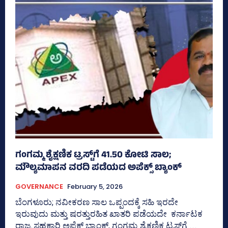
ಗಂಗಮ್ಮ ಶೈಕ್ಷಣಿಕ ಟ್ರಸ್ಟ್‌ಗೆ 41.50 ಕೋಟಿ ಸಾಲ;
ಮೌಲ್ಯಮಾಪನ ವರದಿ ಪಡೆಯದ ಅಪೆಕ್ಸ್‌ ಬ್ಯಾಂಕ್
GOVERNANCE
February 5, 2026
ಬೆಂಗಳೂರು; ನವೀಕರಣ ಸಾಲ ಒಪ್ಪಂದಕ್ಕೆ ಸಹಿ ಇರದೇ
ಇರುವುದು ಮತ್ತು ಷರತ್ತುರಹಿತ ಖಾತರಿ ಪಡೆಯದೇ ಕರ್ನಾಟಕ
ರಾಜ್ಯ ಸಹಕಾರಿ ಅಪೆಕ್ಸ್‌ ಬ್ಯಾಂಕ್‌, ಗಂಗಮ್ಮ ಶೈಕ್ಷಣಿಕ ಟ್ರಸ್ಟ್‌ಗೆ ...