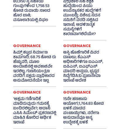
80,950 ಸ್ವ ಸಹಾಯ
ಪ್ರೌಢಶಾಲೆ ಸಹ ಶಿಕ್ಷಕ
ಗುಂಪುಗಳಿಂದ 1,758.53
ಹುದ್ದೆಯಿಂದ ಪಿಯು
ಕೋಟಿ ರುಪಾಯಿ ಸಾಲದ
ಉಪನ್ಯಾಸಕರ ಹುದ್ದೆಗಳಿಗೆ
ಹೊರ ಬಾಕಿ;
ಮುಂಬಡ್ತಿ; ವಿಶೇಷ ಸದನ
ವಸೂಲಾತಿಯಲ್ಲಿ ವಿಫಲ
ಸಮಿತಿಗೆ ವರದಿ ಸಲ್ಲಿಸಿದ
ಇಲಾಖೆ, ಆಡಳಿತಾತ್ಮಕ
ಸಮಸ್ಯೆಗಳಿಗೆ
ಕಾರಣವಾಗಲಿದೆಯೇ?
GOVERNANCE
GOVERNANCE
ಹಿಮ್ಸ್‌ ಕಟ್ಟಡ ನಿರ್ಮಾಣ
ಆಸ್ತಿ ಹೊಣೆಗಾರಿಕೆ ವಿವರ
ಕಾಮಗಾರಿ; 68.75 ಕೋಟಿ ರು
ದಾಖಲು; ಕೆಎಎಸ್
ಹೆಚ್ಚುವರಿ, ಮೂಲ
ಅಧಿಕಾರಿಗಳಿಗೂ ಐಎಎಸ್‌,
ಅಂದಾಜಿನಲ್ಲಿ ಅವಕಾಶವೇ
ಐಪಿಎಸ್‌, ಐಎಫ್‌ಎಸ್‌
ಇರಲಿಲ್ಲ, ಗುಣನಿಯಂತ್ರಣ
ಮಾದರಿ ಅನ್ವಯ, ಭ್ರಷ್ಟರ
ವರದಿಗೆ ಸಕ್ಷಮ ಪ್ರಾಧಿಕಾರದ
ನಿದ್ದೆಗೆಡಿಸಿತು ಪ್ರಜಾಸೇವಾ
ಅನುಮೋದನೆಯೇ ಇಲ್ಲ
ಇಲಾಖೆ ಆದೇಶ
GOVERNANCE
GOVERNANCE
‘ಅಕ್ರಮ ಗಣಿಗಾರಿಕೆ
15ನೇ ಹಣಕಾಸು
ಮಾಡಿರುವುದು ಗಮನಕ್ಕೆ
ಆಯೋಗ;1,764.83 ಕೋಟಿ
ಬಂದಿರಲಿಲ್ಲವೇ?; ಅದಾನಿ
ಬಳಕೆ ಮಾಡದ
ಎಸಿಸಿ ಸಿಮೆಂಟ್ ಪ್ರಕರಣದಲ್ಲಿ
ಪಂಚಾಯ್ತಿಗಳು, ನರೇಗಾ
ಮಾಹಿತಿ ಕೋರಿದ ಆರ್ಥಿಕ
ಅನುದಾನವೂ ಅನ್ಯ
ಇಲಾಖೆ
ಉದ್ದೇಶಕ್ಕೆ ಬಳಕೆ