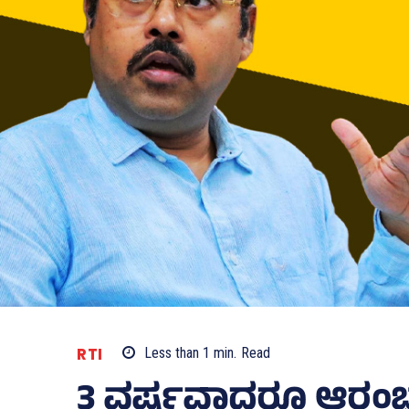
RTI
Less than 1
min.
Read
3 ವರ್ಷವಾದರೂ ಆರಂಭ