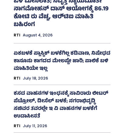
ಒಳ ಮೀಸಲಾತಿ; ನಿವೃತ್ತ ನ್ಯಾಯಮೂರ್ತಿ
ನಾಗಮೋಹನ್ ದಾಸ್ ಆಯೋಗಕ್ಕೆ 86.19
ಕೋಟಿ ರು ವೆಚ್ಚ, ಆರ್‍‌ಟಿಐ ಮಾಹಿತಿ
ಬಹಿರಂಗ
RTI
August 4, 2026
ಏಕಬಳಕೆ ಪ್ಲಾಸ್ಟಿಕ್‌ ಬಳಕೆಗಿಲ್ಲ ಕಡಿವಾಣ, ನಿಷೇಧದ
ಕಾನೂನು ಕಾಗದದ ಮೇಲಷ್ಟೇ ಜಾರಿ; ಪಾಲಿಕೆ ಬಳಿ
ಮಾಹಿತಿಯೇ ಇಲ್ಲ
RTI
July 18, 2026
ಕಸದ ವಾಹನಗಳ ಇಂಧನಕ್ಕೆ ಸಾವಿರಾರು ಲೀಟರ್‌
ಪೆಟ್ರೋಲ್, ಡೀಸೆಲ್ ಬಳಕೆ; ನಗರಾಭಿವೃದ್ಧಿ
ಸಚಿವರ ತವರಲ್ಲೇ ಇ ವಿ ವಾಹನಗಳ ಬಳಕೆಗೆ
ಉದಾಸೀನತೆ
RTI
July 11, 2026