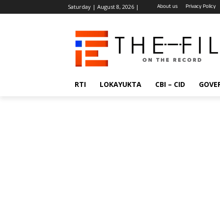
About us
Privacy Policy
Saturday | August 8, 2026 |
RTI
LOKAYUKTA
CBI – CID
GOVE