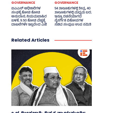
GOVERNANCE
GOVERNANCE
ಐಎಎಸ್‌ ಅಧಿಕಾರಿಗಳ
54 ತಾಲೂಕುಗಳಲ್ಲಿ ತೀವ್ರ, 40
ಸಂಘಕ್ಕೆ ಕೋಟಿ ಕೋಟಿ
ತಾಲೂಕುಗಳಲ್ಲಿ ಮಧ್ಯಮ ಬರ;
ಅನುದಾನ; ನಿಯಮಬಾಹಿರ
ಇನ್ನೂ ರಚನೆಯಾಗದ
ಬಳಕೆ, 9.50 ಕೋಟಿ ವೆಚ್ಚಕ್ಕೆ
ನೈಸರ್ಗಿಕ ವಿಕೋಪಗಳ
ದಾಖಲೆಗಳೇ ಇಲ್ಲವೆಂದ ಎಜಿ
ಸಚಿವ ಸಂಪುಟ ಉಪ ಸಮಿತಿ
Related Articles