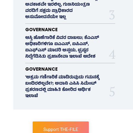
ಅವಕಾಶವೇ ಇರಲಿಲ್ಲ, ಗುಣನಿಯಂತ್ರಣ
ವರದಿಗೆ ಸಕ್ಷಮ ಪ್ರಾಧಿಕಾರದ
ಅನುಮೋದನೆಯೇ ಇಲ್ಲ
GOVERNANCE
ಆಸ್ತಿ ಹೊಣೆಗಾರಿಕೆ ವಿವರ ದಾಖಲು; ಕೆಎಎಸ್
ಅಧಿಕಾರಿಗಳಿಗೂ ಐಎಎಸ್‌, ಐಪಿಎಸ್‌,
ಐಎಫ್‌ಎಸ್‌ ಮಾದರಿ ಅನ್ವಯ, ಭ್ರಷ್ಟರ
ನಿದ್ದೆಗೆಡಿಸಿತು ಪ್ರಜಾಸೇವಾ ಇಲಾಖೆ ಆದೇಶ
GOVERNANCE
‘ಅಕ್ರಮ ಗಣಿಗಾರಿಕೆ ಮಾಡಿರುವುದು ಗಮನಕ್ಕೆ
ಬಂದಿರಲಿಲ್ಲವೇ?; ಅದಾನಿ ಎಸಿಸಿ ಸಿಮೆಂಟ್
ಪ್ರಕರಣದಲ್ಲಿ ಮಾಹಿತಿ ಕೋರಿದ ಆರ್ಥಿಕ
ಇಲಾಖೆ
Support THE-FILE