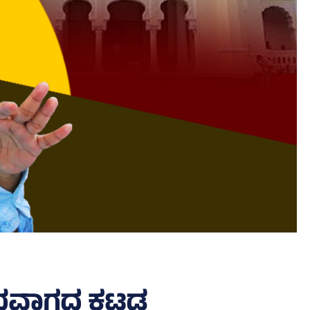
ವಾಗದ ಕಟ್ಟಡ