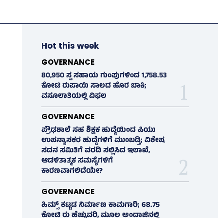
Hot this week
GOVERNANCE
80,950 ಸ್ವ ಸಹಾಯ ಗುಂಪುಗಳಿಂದ 1,758.53
ಕೋಟಿ ರುಪಾಯಿ ಸಾಲದ ಹೊರ ಬಾಕಿ;
ವಸೂಲಾತಿಯಲ್ಲಿ ವಿಫಲ
GOVERNANCE
ಪ್ರೌಢಶಾಲೆ ಸಹ ಶಿಕ್ಷಕ ಹುದ್ದೆಯಿಂದ ಪಿಯು
ಉಪನ್ಯಾಸಕರ ಹುದ್ದೆಗಳಿಗೆ ಮುಂಬಡ್ತಿ; ವಿಶೇಷ
ಸದನ ಸಮಿತಿಗೆ ವರದಿ ಸಲ್ಲಿಸಿದ ಇಲಾಖೆ,
ಆಡಳಿತಾತ್ಮಕ ಸಮಸ್ಯೆಗಳಿಗೆ
ಕಾರಣವಾಗಲಿದೆಯೇ?
GOVERNANCE
ಹಿಮ್ಸ್‌ ಕಟ್ಟಡ ನಿರ್ಮಾಣ ಕಾಮಗಾರಿ; 68.75
ಕೋಟಿ ರು ಹೆಚ್ಚುವರಿ, ಮೂಲ ಅಂದಾಜಿನಲ್ಲಿ