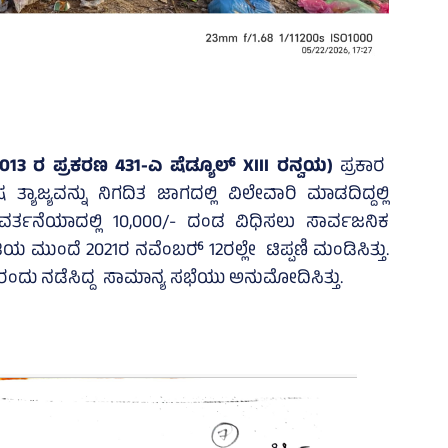
2013 ರ ಪ್ರಕರಣ 431-ಎ ಷೆಡ್ಯೂಲ್‌ XIII ರನ್ವಯ)
ಪ್ರಕಾರ
ಾಜ್ಯವನ್ನು ನಿಗದಿತ ಜಾಗದಲ್ಲಿ ವಿಲೇವಾರಿ ಮಾಡದಿದ್ದಲ್ಲಿ
್ತನೆಯಾದಲ್ಲಿ 10,000/- ದಂಡ ವಿಧಿಸಲು ಸಾರ್ವಜನಿಕ
ಯ ಮುಂದೆ 2021ರ ನವೆಂಬರ್‍‌ 12ರಲ್ಲೇ ಟಿಪ್ಪಣಿ ಮಂಡಿಸಿತ್ತು.
8ರಂದು ನಡೆಸಿದ್ದ ಸಾಮಾನ್ಯ ಸಭೆಯು ಅನುಮೋದಿಸಿತ್ತು.