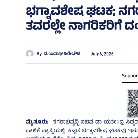
ಭಗ್ನಾವಶೇಷ ಘಟಕ; ನಗರಾ
ತವರಲ್ಲೇ ನಾಗರಿಕರಿಗೆ ದ
By
ಮಂಜನಾಥ್ ಹಿರೇಚೌಟಿ
July 6, 2026
Suppor
ಮೈಸೂರು
;
ನಗರಾಭಿವೃದ್ಧಿ ಸಚಿವ ಡಾ ಯತೀಂದ್ರ ಸಿ
ಪಾಲಿಕೆ ವ್ಯಾಪ್ತಿಯಲ್ಲಿ ಕಟ್ಟಡ ಭಗ್ನಾವಶೇಷ ಘಟಕವು ಇನ್