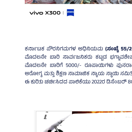
ಕರ್ನಾಟಕ ಪೌರನಿಗಮಗಳ ಅಧಿನಿಯಮ
(ಸಂಖ್ಯೆ 55/
ಮೊದಲನೇ ಬಾರಿ ಸಾರ್ವಜನಿಕರು ಕಟ್ಟಡ ಭಗ್ನಾವಶೇಷ ತ್ಯ
ಮೊದಲನೇ ಬಾರಿಗೆ 5000/- ರೂಪಾಯಿಗಳು ಪುನರಾವರ
ಆರೋಗ್ಯ ಮತ್ತು ಶಿಕ್ಷಣ ಸಾಮಾಜಿಕ ನ್ಯಾಯ ಸ್ಥಾಯಿ ಸಮಿತಿ
ಈ ಕುರಿತು ಚರ್ಚಿಸಿದದ ಪಾಲಿಕೆಯು 2022ರ ಡಿಸೆಂಬರ್‍‌ 