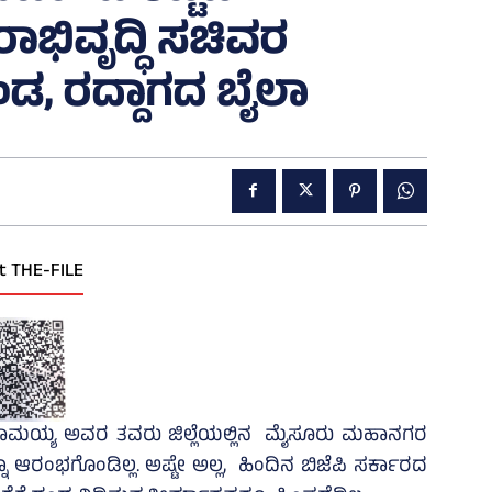
ಭಿವೃದ್ಧಿ ಸಚಿವರ
ಂಡ, ರದ್ದಾಗದ ಬೈಲಾ
t THE-FILE
ದ್ದರಾಮಯ್ಯ ಅವರ ತವರು ಜಿಲ್ಲೆಯಲ್ಲಿನ ಮೈಸೂರು ಮಹಾನಗರ
ನೂ ಆರಂಭಗೊಂಡಿಲ್ಲ. ಅಷ್ಟೇ ಅಲ್ಲ, ಹಿಂದಿನ ಬಿಜೆಪಿ ಸರ್ಕಾರದ