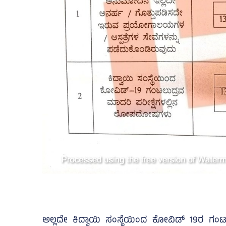
ಅಲ್ಲದೇ ಕಿದ್ವಾಯಿ ಸಂಸ್ಥೆಯಿಂದ ಕೋವಿಡ್‌ 19ರ ಗ