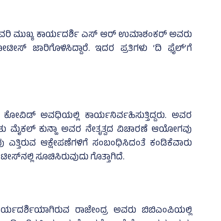
ುವರಿ ಮುಖ್ಯ ಕಾರ್ಯದರ್ಶಿ ಎಸ್‌ ಆರ್ ಉಮಾಶಂಕರ್ ಅವರು
 ನೋಟೀಸ್‌ ಜಾರಿಗೊಳಿಸಿದ್ದಾರೆ. ಇದರ ಪ್ರತಿಗಳು ‘ದಿ ಫೈಲ್’ಗೆ
ೋವಿಡ್‌ ಅವಧಿಯಲ್ಲಿ ಕಾರ್ಯನಿರ್ವಹಿಸುತ್ತಿದ್ದರು. ಅವರ
ಿತು ಮೈಕಲ್‌ ಕುನ್ಹಾ ಅವರ ನೇತೃತ್ವದ ವಿಚಾರಣೆ ಆಯೋಗವು
ು ಎತ್ತಿರುವ ಆಕ್ಷೇಪಣೆಗಳಿಗೆ ಸಂಬಂಧಿಸಿದಂತೆ ಕಂಡಿಕೆವಾರು
್‌ನಲ್ಲಿ ಸೂಚಿಸಿರುವುದು ಗೊತ್ತಾಗಿದೆ.
ರ್ಯದರ್ಶಿಯಾಗಿರುವ ರಾಜೇಂದ್ರ ಅವರು ಬಿಬಿಎಂಪಿಯಲ್ಲಿ