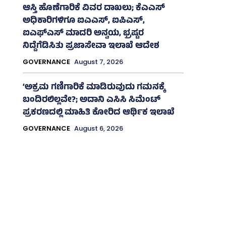
ಆಸ್ತಿ ಹೊಣೆಗಾರಿಕೆ ವಿವರ ದಾಖಲು; ಕೆಎಎಸ್
ಅಧಿಕಾರಿಗಳಿಗೂ ಐಎಎಸ್‌, ಐಪಿಎಸ್‌,
ಐಎಫ್‌ಎಸ್‌ ಮಾದರಿ ಅನ್ವಯ, ಭ್ರಷ್ಟರ
ನಿದ್ದೆಗೆಡಿಸಿತು ಪ್ರಜಾಸೇವಾ ಇಲಾಖೆ ಆದೇಶ
GOVERNANCE
August 7, 2026
‘ಅಕ್ರಮ ಗಣಿಗಾರಿಕೆ ಮಾಡಿರುವುದು ಗಮನಕ್ಕೆ
ಬಂದಿರಲಿಲ್ಲವೇ?; ಅದಾನಿ ಎಸಿಸಿ ಸಿಮೆಂಟ್
ಪ್ರಕರಣದಲ್ಲಿ ಮಾಹಿತಿ ಕೋರಿದ ಆರ್ಥಿಕ ಇಲಾಖೆ
GOVERNANCE
August 6, 2026