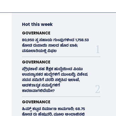
Hot this week
GOVERNANCE
80,950 ಸ್ವ ಸಹಾಯ ಗುಂಪುಗಳಿಂದ 1,758.53
ಕೋಟಿ ರುಪಾಯಿ ಸಾಲದ ಹೊರ ಬಾಕಿ;
ವಸೂಲಾತಿಯಲ್ಲಿ ವಿಫಲ
GOVERNANCE
ಪ್ರೌಢಶಾಲೆ ಸಹ ಶಿಕ್ಷಕ ಹುದ್ದೆಯಿಂದ ಪಿಯು
ಉಪನ್ಯಾಸಕರ ಹುದ್ದೆಗಳಿಗೆ ಮುಂಬಡ್ತಿ; ವಿಶೇಷ
ಸದನ ಸಮಿತಿಗೆ ವರದಿ ಸಲ್ಲಿಸಿದ ಇಲಾಖೆ,
ಆಡಳಿತಾತ್ಮಕ ಸಮಸ್ಯೆಗಳಿಗೆ
ಕಾರಣವಾಗಲಿದೆಯೇ?
GOVERNANCE
ಹಿಮ್ಸ್‌ ಕಟ್ಟಡ ನಿರ್ಮಾಣ ಕಾಮಗಾರಿ; 68.75
ಕೋಟಿ ರು ಹೆಚ್ಚುವರಿ, ಮೂಲ ಅಂದಾಜಿನಲ್ಲಿ