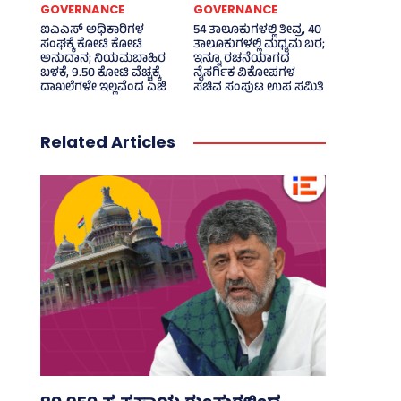
GOVERNANCE
GOVERNANCE
ಐಎಎಸ್‌ ಅಧಿಕಾರಿಗಳ
54 ತಾಲೂಕುಗಳಲ್ಲಿ ತೀವ್ರ, 40
ಸಂಘಕ್ಕೆ ಕೋಟಿ ಕೋಟಿ
ತಾಲೂಕುಗಳಲ್ಲಿ ಮಧ್ಯಮ ಬರ;
ಅನುದಾನ; ನಿಯಮಬಾಹಿರ
ಇನ್ನೂ ರಚನೆಯಾಗದ
ಬಳಕೆ, 9.50 ಕೋಟಿ ವೆಚ್ಚಕ್ಕೆ
ನೈಸರ್ಗಿಕ ವಿಕೋಪಗಳ
ದಾಖಲೆಗಳೇ ಇಲ್ಲವೆಂದ ಎಜಿ
ಸಚಿವ ಸಂಪುಟ ಉಪ ಸಮಿತಿ
Related Articles