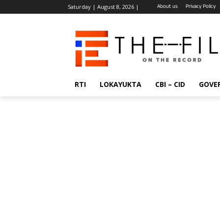
About us
Privacy Policy
Saturday | August 8, 2026 |
RTI
LOKAYUKTA
CBI – CID
GOVE