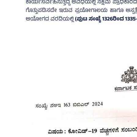
ಕಾರ್ಯನಿರ್ವಹಿಸುತ್ತಿದ್ದ ಅವಧಿಯಲ್ಲಿ ಸಕ್ಷಮ ಪ್ರಾಧಿ
ಗೊತ್ತುಪಡಿಸದೇ ಇರುವ ಪ್ರಯೋಗಾಲಯ ಹಾಗೂ ಆಸ್ಪತ್ರೆಗ
ಆಯೋಗದ ವರದಿಯಲ್ಲಿ
(ಪುಟ ಸಂಖ್ಯೆ 1326ರಿಂದ 1335- 