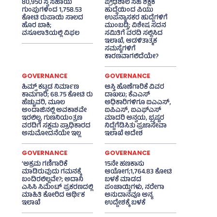
80,950 ಸ್ವ ಸಹಾಯ
ಪ್ರೌಢಶಾಲೆ ಸಹ ಶಿಕ್ಷಕ
ಗುಂಪುಗಳಿಂದ 1,758.53
ಹುದ್ದೆಯಿಂದ ಪಿಯು
ಕೋಟಿ ರುಪಾಯಿ ಸಾಲದ
ಉಪನ್ಯಾಸಕರ ಹುದ್ದೆಗಳಿಗೆ
ಹೊರ ಬಾಕಿ;
ಮುಂಬಡ್ತಿ; ವಿಶೇಷ ಸದನ
ವಸೂಲಾತಿಯಲ್ಲಿ ವಿಫಲ
ಸಮಿತಿಗೆ ವರದಿ ಸಲ್ಲಿಸಿದ
ಇಲಾಖೆ, ಆಡಳಿತಾತ್ಮಕ
ಸಮಸ್ಯೆಗಳಿಗೆ
ಕಾರಣವಾಗಲಿದೆಯೇ?
GOVERNANCE
GOVERNANCE
ಹಿಮ್ಸ್‌ ಕಟ್ಟಡ ನಿರ್ಮಾಣ
ಆಸ್ತಿ ಹೊಣೆಗಾರಿಕೆ ವಿವರ
ಕಾಮಗಾರಿ; 68.75 ಕೋಟಿ ರು
ದಾಖಲು; ಕೆಎಎಸ್
ಹೆಚ್ಚುವರಿ, ಮೂಲ
ಅಧಿಕಾರಿಗಳಿಗೂ ಐಎಎಸ್‌,
ಅಂದಾಜಿನಲ್ಲಿ ಅವಕಾಶವೇ
ಐಪಿಎಸ್‌, ಐಎಫ್‌ಎಸ್‌
ಇರಲಿಲ್ಲ, ಗುಣನಿಯಂತ್ರಣ
ಮಾದರಿ ಅನ್ವಯ, ಭ್ರಷ್ಟರ
ವರದಿಗೆ ಸಕ್ಷಮ ಪ್ರಾಧಿಕಾರದ
ನಿದ್ದೆಗೆಡಿಸಿತು ಪ್ರಜಾಸೇವಾ
ಅನುಮೋದನೆಯೇ ಇಲ್ಲ
ಇಲಾಖೆ ಆದೇಶ
GOVERNANCE
GOVERNANCE
‘ಅಕ್ರಮ ಗಣಿಗಾರಿಕೆ
15ನೇ ಹಣಕಾಸು
ಮಾಡಿರುವುದು ಗಮನಕ್ಕೆ
ಆಯೋಗ;1,764.83 ಕೋಟಿ
ಬಂದಿರಲಿಲ್ಲವೇ?; ಅದಾನಿ
ಬಳಕೆ ಮಾಡದ
ಎಸಿಸಿ ಸಿಮೆಂಟ್ ಪ್ರಕರಣದಲ್ಲಿ
ಪಂಚಾಯ್ತಿಗಳು, ನರೇಗಾ
ಮಾಹಿತಿ ಕೋರಿದ ಆರ್ಥಿಕ
ಅನುದಾನವೂ ಅನ್ಯ
ಇಲಾಖೆ
ಉದ್ದೇಶಕ್ಕೆ ಬಳಕೆ