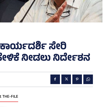
ಂ ಕಾರ್ಯದರ್ಶಿ ಸೇರಿ
ೇಳಿಕೆ ನೀಡಲು ನಿರ್ದೇಶನ
t THE-FILE