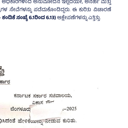
ಕಾರದ ಅಧಿಕಾರಿಗಳಿಂದ ಅನುಮೋದನೆ ಇಲ್ಲದೆಯೇ, ಅನರ್ಹ ಮತ್ತು
ಳ ಸೇವೆಗಳನ್ನು ಪಡೆದುಕೊಂಡಿದ್ದರು. ಈ ಕುರಿತು ವಿಚಾರಣೆ
ಕಂಡಿಕೆ ಸಂಖ್ಯೆ 6.1ರಿಂದ 6.13)
ಆಕ್ಷೇಪಣೆಗಳನ್ನು ಎತ್ತಿತ್ತು.