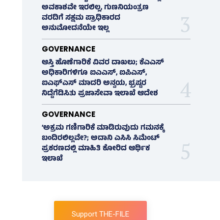
ಅವಕಾಶವೇ ಇರಲಿಲ್ಲ, ಗುಣನಿಯಂತ್ರಣ
ವರದಿಗೆ ಸಕ್ಷಮ ಪ್ರಾಧಿಕಾರದ
ಅನುಮೋದನೆಯೇ ಇಲ್ಲ
GOVERNANCE
ಆಸ್ತಿ ಹೊಣೆಗಾರಿಕೆ ವಿವರ ದಾಖಲು; ಕೆಎಎಸ್
ಅಧಿಕಾರಿಗಳಿಗೂ ಐಎಎಸ್‌, ಐಪಿಎಸ್‌,
ಐಎಫ್‌ಎಸ್‌ ಮಾದರಿ ಅನ್ವಯ, ಭ್ರಷ್ಟರ
ನಿದ್ದೆಗೆಡಿಸಿತು ಪ್ರಜಾಸೇವಾ ಇಲಾಖೆ ಆದೇಶ
GOVERNANCE
‘ಅಕ್ರಮ ಗಣಿಗಾರಿಕೆ ಮಾಡಿರುವುದು ಗಮನಕ್ಕೆ
ಬಂದಿರಲಿಲ್ಲವೇ?; ಅದಾನಿ ಎಸಿಸಿ ಸಿಮೆಂಟ್
ಪ್ರಕರಣದಲ್ಲಿ ಮಾಹಿತಿ ಕೋರಿದ ಆರ್ಥಿಕ
ಇಲಾಖೆ
Support THE-FILE