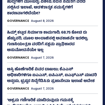
ಹುದ್ದೆಗಳಿಗೆ ಮುಂಬಡ್ತಿ; ವಿಶೇಷ ಸದನ ಸಮಿತಿಗೆ ವರದಿ
ಸಲ್ಲಿಸಿದ ಇಲಾಖೆ, ಆಡಳಿತಾತ್ಮಕ ಸಮಸ್ಯೆಗಳಿಗೆ
ಕಾರಣವಾಗಲಿದೆಯೇ?
GOVERNANCE
August 8, 2026
ಹಿಮ್ಸ್‌ ಕಟ್ಟಡ ನಿರ್ಮಾಣ ಕಾಮಗಾರಿ; 68.75 ಕೋಟಿ ರು
ಹೆಚ್ಚುವರಿ, ಮೂಲ ಅಂದಾಜಿನಲ್ಲಿ ಅವಕಾಶವೇ ಇರಲಿಲ್ಲ,
ಗುಣನಿಯಂತ್ರಣ ವರದಿಗೆ ಸಕ್ಷಮ ಪ್ರಾಧಿಕಾರದ
ಅನುಮೋದನೆಯೇ ಇಲ್ಲ
GOVERNANCE
August 7, 2026
ಆಸ್ತಿ ಹೊಣೆಗಾರಿಕೆ ವಿವರ ದಾಖಲು; ಕೆಎಎಸ್
ಅಧಿಕಾರಿಗಳಿಗೂ ಐಎಎಸ್‌, ಐಪಿಎಸ್‌, ಐಎಫ್‌ಎಸ್‌ ಮಾದರಿ
ಅನ್ವಯ, ಭ್ರಷ್ಟರ ನಿದ್ದೆಗೆಡಿಸಿತು ಪ್ರಜಾಸೇವಾ ಇಲಾಖೆ ಆದೇಶ
GOVERNANCE
August 7, 2026
‘ಅಕ್ರಮ ಗಣಿಗಾರಿಕೆ ಮಾಡಿರುವುದು ಗಮನಕ್ಕೆ