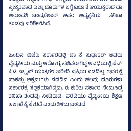
ಸ್ವೀಕೃತವಾದ ಎಲ್ಲಾ ದೂರುಗಳ ಬಗ್ಗೆ ಖಜಾನೆ ಆಯುಕ್ತರಾದ ಡಾ
ಅರುಂಧತಿ ಚಂದ್ರಶೇಖರ್‌ ಅವರ ಅಧ್ಯಕ್ಷತೆಯ ತನಿಖಾ
ತಂಡವು ಪರಿಶೀಲಿಸಿದೆ.
ಹಿಂದಿನ ಬಿಜೆಪಿ ಸರ್ಕಾರದಲ್ಲಿ ಡಾ ಕೆ ಸುಧಾಕರ್‌ ಅವರು
ವೈದ್ಯಕೀಯ ಮತ್ತು ಆರೋಗ್ಯ ಸಚಿವರಾಗಿದ್ದ ಅವಧಿಯಲ್ಲಿ ಪೆಟ್‌
ಸಿಟಿ ಸ್ಕ್ಯಾನ್‌ ಯಂತ್ರಗಳ ಖರೀದಿ ಪ್ರಕ್ರಿಯೆ ನಡೆದಿತ್ತು. ಇದರಲ್ಲಿ
ಸಾಕಷ್ಟು ಅಕ್ರಮಗಳು ನಡೆದಿವೆ ಎಂದು ಹಲವು ದೂರುಗಳು
ಸರ್ಕಾರಕ್ಕೆ ಸಲ್ಲಿಕೆಯಾಗಿದ್ದವು. ಈ ಕುರಿತು ಸರ್ಕಾರ ನೇಮಿಸಿದ್ದ
ತನಿಖಾ ತಂಡವು ನೀಡಿರುವ ವರದಿಯು ವೈದ್ಯಕೀಯ ಶಿಕ್ಷಣ
ಇಲಾಖೆ ಕೈ ಸೇರಿದೆ ಎಂದು ತಿಳಿದು ಬಂದಿದೆ.