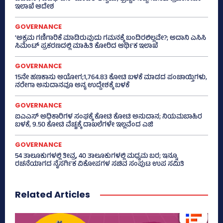
ಇಲಾಖೆ ಆದೇಶ
GOVERNANCE
‘ಅಕ್ರಮ ಗಣಿಗಾರಿಕೆ ಮಾಡಿರುವುದು ಗಮನಕ್ಕೆ ಬಂದಿರಲಿಲ್ಲವೇ?; ಅದಾನಿ ಎಸಿಸಿ
ಸಿಮೆಂಟ್ ಪ್ರಕರಣದಲ್ಲಿ ಮಾಹಿತಿ ಕೋರಿದ ಆರ್ಥಿಕ ಇಲಾಖೆ
GOVERNANCE
15ನೇ ಹಣಕಾಸು ಆಯೋಗ;1,764.83 ಕೋಟಿ ಬಳಕೆ ಮಾಡದ ಪಂಚಾಯ್ತಿಗಳು,
ನರೇಗಾ ಅನುದಾನವೂ ಅನ್ಯ ಉದ್ದೇಶಕ್ಕೆ ಬಳಕೆ
GOVERNANCE
ಐಎಎಸ್‌ ಅಧಿಕಾರಿಗಳ ಸಂಘಕ್ಕೆ ಕೋಟಿ ಕೋಟಿ ಅನುದಾನ; ನಿಯಮಬಾಹಿರ
ಬಳಕೆ, 9.50 ಕೋಟಿ ವೆಚ್ಚಕ್ಕೆ ದಾಖಲೆಗಳೇ ಇಲ್ಲವೆಂದ ಎಜಿ
GOVERNANCE
54 ತಾಲೂಕುಗಳಲ್ಲಿ ತೀವ್ರ, 40 ತಾಲೂಕುಗಳಲ್ಲಿ ಮಧ್ಯಮ ಬರ; ಇನ್ನೂ
ರಚನೆಯಾಗದ ನೈಸರ್ಗಿಕ ವಿಕೋಪಗಳ ಸಚಿವ ಸಂಪುಟ ಉಪ ಸಮಿತಿ
Related Articles