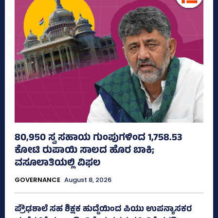
80,950 ಸ್ವ ಸಹಾಯ ಗುಂಪುಗಳಿಂದ 1,758.53
ಕೋಟಿ ರುಪಾಯಿ ಸಾಲದ ಹೊರ ಬಾಕಿ;
ವಸೂಲಾತಿಯಲ್ಲಿ ವಿಫಲ
GOVERNANCE
August 8, 2026
ಪ್ರೌಢಶಾಲೆ ಸಹ ಶಿಕ್ಷಕ ಹುದ್ದೆಯಿಂದ ಪಿಯು ಉಪನ್ಯಾಸಕರ