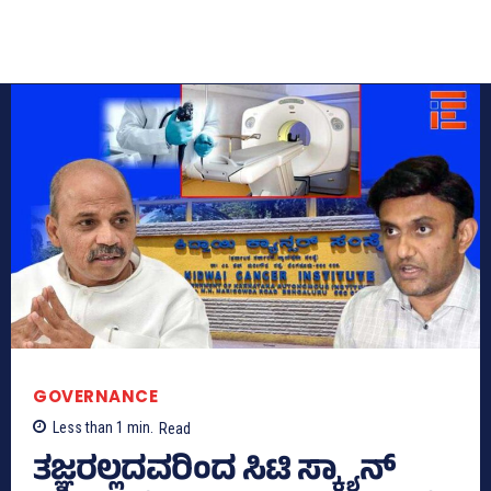
GOVERNANCE
Less than 1
min.
Read
ತಜ್ಞರಲ್ಲದವರಿಂದ ಸಿಟಿ ಸ್ಕ್ಯಾನ್‌