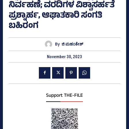
ನಿರ್ವಹಣೆ; ವರದಿಗಳ ವಿಶ್ವಾಸರ್ಹತೆ
ಪ್ರಶ್ನಾರ್ಹ, ಆಘಾತಕಾರಿ ಸಂಗತಿ
ಬಹಿರಂಗ
By
ಜಿ ಮಹಂತೇಶ್
November 30, 2023
Support THE-FILE