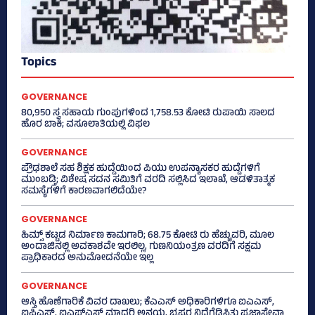
Topics
GOVERNANCE
80,950 ಸ್ವ ಸಹಾಯ ಗುಂಪುಗಳಿಂದ 1,758.53 ಕೋಟಿ ರುಪಾಯಿ ಸಾಲದ
ಹೊರ ಬಾಕಿ; ವಸೂಲಾತಿಯಲ್ಲಿ ವಿಫಲ
GOVERNANCE
ಪ್ರೌಢಶಾಲೆ ಸಹ ಶಿಕ್ಷಕ ಹುದ್ದೆಯಿಂದ ಪಿಯು ಉಪನ್ಯಾಸಕರ ಹುದ್ದೆಗಳಿಗೆ
ಮುಂಬಡ್ತಿ; ವಿಶೇಷ ಸದನ ಸಮಿತಿಗೆ ವರದಿ ಸಲ್ಲಿಸಿದ ಇಲಾಖೆ, ಆಡಳಿತಾತ್ಮಕ
ಸಮಸ್ಯೆಗಳಿಗೆ ಕಾರಣವಾಗಲಿದೆಯೇ?
GOVERNANCE
ಹಿಮ್ಸ್‌ ಕಟ್ಟಡ ನಿರ್ಮಾಣ ಕಾಮಗಾರಿ; 68.75 ಕೋಟಿ ರು ಹೆಚ್ಚುವರಿ, ಮೂಲ
ಅಂದಾಜಿನಲ್ಲಿ ಅವಕಾಶವೇ ಇರಲಿಲ್ಲ, ಗುಣನಿಯಂತ್ರಣ ವರದಿಗೆ ಸಕ್ಷಮ
ಪ್ರಾಧಿಕಾರದ ಅನುಮೋದನೆಯೇ ಇಲ್ಲ
GOVERNANCE
ಆಸ್ತಿ ಹೊಣೆಗಾರಿಕೆ ವಿವರ ದಾಖಲು; ಕೆಎಎಸ್ ಅಧಿಕಾರಿಗಳಿಗೂ ಐಎಎಸ್‌,
ಐಪಿಎಸ್‌, ಐಎಫ್‌ಎಸ್‌ ಮಾದರಿ ಅನ್ವಯ, ಭ್ರಷ್ಟರ ನಿದ್ದೆಗೆಡಿಸಿತು ಪ್ರಜಾಸೇವಾ