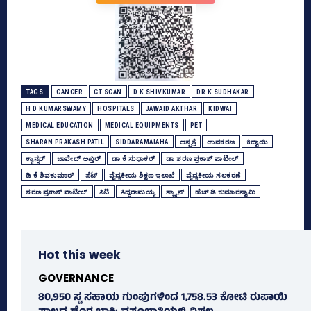
TAGS
CANCER
CT SCAN
D K SHIVKUMAR
DR K SUDHAKAR
H D KUMARSWAMY
HOSPITALS
JAWAID AKTHAR
KIDWAI
MEDICAL EDUCATION
MEDICAL EQUIPMENTS
PET
SHARAN PRAKASH PATIL
SIDDARAMAIAHA
ಆಸ್ಪತ್ರೆ
ಉಪಕರಣ
ಕಿದ್ವಾಯಿ
ಕ್ಯಾನ್ಸರ್‌
ಜಾವೇದ್‌ ಅಖ್ತರ್‌
ಡಾ ಕೆ ಸುಧಾಕರ್‌
ಡಾ ಶರಣ ಪ್ರಕಾಶ್‌ ಪಾಟೀಲ್‌
ಡಿ ಕೆ ಶಿವಕುಮಾರ್
ಪೆಟ್‌
ವೈದ್ಯಕೀಯ ಶಿಕ್ಷಣ ಇಲಾಖೆ
ವೈದ್ಯಕೀಯ ಸಲಕರಣೆ
ಶರಣ ಪ್ರಕಾಶ್‌ ಪಾಟೀಲ್‌
ಸಿಟಿ
ಸಿದ್ದರಾಮಯ್ಯ
ಸ್ಕ್ಯಾನ್‌
ಹೆಚ್‌ ಡಿ ಕುಮಾರಸ್ವಾಮಿ
Hot this week
GOVERNANCE
80,950 ಸ್ವ ಸಹಾಯ ಗುಂಪುಗಳಿಂದ 1,758.53 ಕೋಟಿ ರುಪಾಯಿ