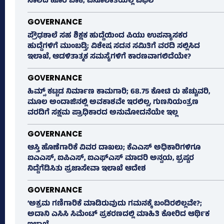
ಸಾಲದ ಹೊರ ಬಾಕಿ; ವಸೂಲಾತಿಯಲ್ಲಿ ವಿಫಲ
GOVERNANCE
ಪ್ರೌಢಶಾಲೆ ಸಹ ಶಿಕ್ಷಕ ಹುದ್ದೆಯಿಂದ ಪಿಯು ಉಪನ್ಯಾಸಕರ
ಹುದ್ದೆಗಳಿಗೆ ಮುಂಬಡ್ತಿ; ವಿಶೇಷ ಸದನ ಸಮಿತಿಗೆ ವರದಿ ಸಲ್ಲಿಸಿದ
ಇಲಾಖೆ, ಆಡಳಿತಾತ್ಮಕ ಸಮಸ್ಯೆಗಳಿಗೆ ಕಾರಣವಾಗಲಿದೆಯೇ?
GOVERNANCE
ಹಿಮ್ಸ್‌ ಕಟ್ಟಡ ನಿರ್ಮಾಣ ಕಾಮಗಾರಿ; 68.75 ಕೋಟಿ ರು ಹೆಚ್ಚುವರಿ,
ಮೂಲ ಅಂದಾಜಿನಲ್ಲಿ ಅವಕಾಶವೇ ಇರಲಿಲ್ಲ, ಗುಣನಿಯಂತ್ರಣ
ವರದಿಗೆ ಸಕ್ಷಮ ಪ್ರಾಧಿಕಾರದ ಅನುಮೋದನೆಯೇ ಇಲ್ಲ
GOVERNANCE
ಆಸ್ತಿ ಹೊಣೆಗಾರಿಕೆ ವಿವರ ದಾಖಲು; ಕೆಎಎಸ್ ಅಧಿಕಾರಿಗಳಿಗೂ
ಐಎಎಸ್‌, ಐಪಿಎಸ್‌, ಐಎಫ್‌ಎಸ್‌ ಮಾದರಿ ಅನ್ವಯ, ಭ್ರಷ್ಟರ
ನಿದ್ದೆಗೆಡಿಸಿತು ಪ್ರಜಾಸೇವಾ ಇಲಾಖೆ ಆದೇಶ
GOVERNANCE
‘ಅಕ್ರಮ ಗಣಿಗಾರಿಕೆ ಮಾಡಿರುವುದು ಗಮನಕ್ಕೆ ಬಂದಿರಲಿಲ್ಲವೇ?;
ಅದಾನಿ ಎಸಿಸಿ ಸಿಮೆಂಟ್ ಪ್ರಕರಣದಲ್ಲಿ ಮಾಹಿತಿ ಕೋರಿದ ಆರ್ಥಿಕ