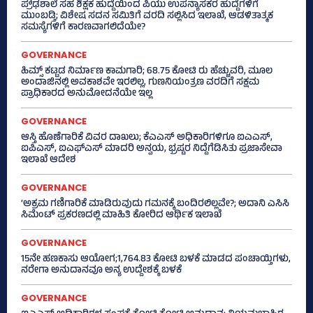
ಪ್ರೌಢಶಾಲೆ ಸಹ ಶಿಕ್ಷಕ ಹುದ್ದೆಯಿಂದ ಪಿಯು ಉಪನ್ಯಾಸಕರ ಹುದ್ದೆಗಳಿಗೆ
ಮುಂಬಡ್ತಿ; ವಿಶೇಷ ಸದನ ಸಮಿತಿಗೆ ವರದಿ ಸಲ್ಲಿಸಿದ ಇಲಾಖೆ, ಆಡಳಿತಾತ್ಮಕ
ಸಮಸ್ಯೆಗಳಿಗೆ ಕಾರಣವಾಗಲಿದೆಯೇ?
GOVERNANCE
ಹಿಮ್ಸ್‌ ಕಟ್ಟಡ ನಿರ್ಮಾಣ ಕಾಮಗಾರಿ; 68.75 ಕೋಟಿ ರು ಹೆಚ್ಚುವರಿ, ಮೂಲ
ಅಂದಾಜಿನಲ್ಲಿ ಅವಕಾಶವೇ ಇರಲಿಲ್ಲ, ಗುಣನಿಯಂತ್ರಣ ವರದಿಗೆ ಸಕ್ಷಮ
ಪ್ರಾಧಿಕಾರದ ಅನುಮೋದನೆಯೇ ಇಲ್ಲ
GOVERNANCE
ಆಸ್ತಿ ಹೊಣೆಗಾರಿಕೆ ವಿವರ ದಾಖಲು; ಕೆಎಎಸ್ ಅಧಿಕಾರಿಗಳಿಗೂ ಐಎಎಸ್‌,
ಐಪಿಎಸ್‌, ಐಎಫ್‌ಎಸ್‌ ಮಾದರಿ ಅನ್ವಯ, ಭ್ರಷ್ಟರ ನಿದ್ದೆಗೆಡಿಸಿತು ಪ್ರಜಾಸೇವಾ
ಇಲಾಖೆ ಆದೇಶ
GOVERNANCE
‘ಅಕ್ರಮ ಗಣಿಗಾರಿಕೆ ಮಾಡಿರುವುದು ಗಮನಕ್ಕೆ ಬಂದಿರಲಿಲ್ಲವೇ?; ಅದಾನಿ ಎಸಿಸಿ
ಸಿಮೆಂಟ್ ಪ್ರಕರಣದಲ್ಲಿ ಮಾಹಿತಿ ಕೋರಿದ ಆರ್ಥಿಕ ಇಲಾಖೆ
GOVERNANCE
15ನೇ ಹಣಕಾಸು ಆಯೋಗ;1,764.83 ಕೋಟಿ ಬಳಕೆ ಮಾಡದ ಪಂಚಾಯ್ತಿಗಳು,
ನರೇಗಾ ಅನುದಾನವೂ ಅನ್ಯ ಉದ್ದೇಶಕ್ಕೆ ಬಳಕೆ
GOVERNANCE