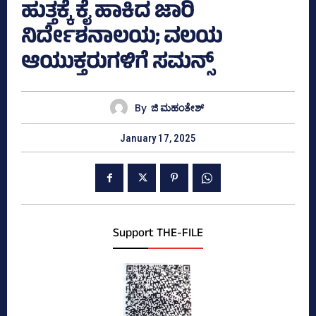
ಹುತ್ತಕ್ಕೆ ಕೈ ಹಾಕಿದ ಜಾರಿ
ನಿರ್ದೇಶನಾಲಯ; ವಲಯ
ಆಯುಕ್ತರುಗಳಿಗೆ ಸಮನ್ಸ್‌
By
ಜಿ ಮಹಂತೇಶ್
January 17, 2025
Support THE-FILE