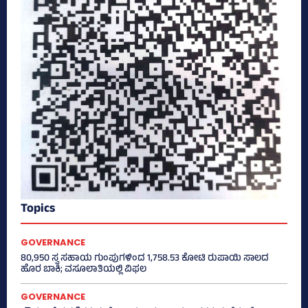
Topics
GOVERNANCE
80,950 ಸ್ವ ಸಹಾಯ ಗುಂಪುಗಳಿಂದ 1,758.53 ಕೋಟಿ ರುಪಾಯಿ ಸಾಲದ
ಹೊರ ಬಾಕಿ; ವಸೂಲಾತಿಯಲ್ಲಿ ವಿಫಲ
GOVERNANCE