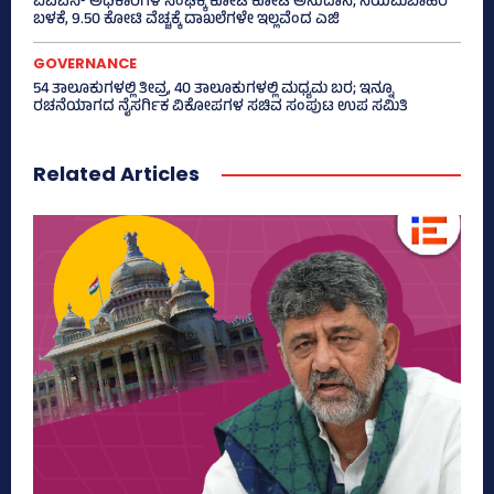
ಐಎಎಸ್‌ ಅಧಿಕಾರಿಗಳ ಸಂಘಕ್ಕೆ ಕೋಟಿ ಕೋಟಿ ಅನುದಾನ; ನಿಯಮಬಾಹಿರ
ಬಳಕೆ, 9.50 ಕೋಟಿ ವೆಚ್ಚಕ್ಕೆ ದಾಖಲೆಗಳೇ ಇಲ್ಲವೆಂದ ಎಜಿ
GOVERNANCE
54 ತಾಲೂಕುಗಳಲ್ಲಿ ತೀವ್ರ, 40 ತಾಲೂಕುಗಳಲ್ಲಿ ಮಧ್ಯಮ ಬರ; ಇನ್ನೂ
ರಚನೆಯಾಗದ ನೈಸರ್ಗಿಕ ವಿಕೋಪಗಳ ಸಚಿವ ಸಂಪುಟ ಉಪ ಸಮಿತಿ
Related Articles