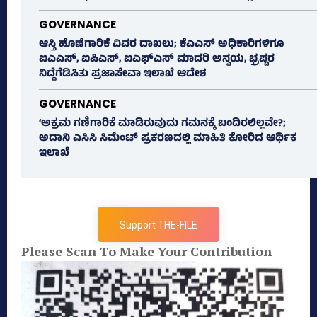
GOVERNANCE
ಆಸ್ತಿ ಹೊಣೆಗಾರಿಕೆ ವಿವರ ದಾಖಲು; ಕೆಎಎಸ್ ಅಧಿಕಾರಿಗಳಿಗೂ
ಐಎಎಸ್‌, ಐಪಿಎಸ್‌, ಐಎಫ್‌ಎಸ್‌ ಮಾದರಿ ಅನ್ವಯ, ಭ್ರಷ್ಟರ
ನಿದ್ದೆಗೆಡಿಸಿತು ಪ್ರಜಾಸೇವಾ ಇಲಾಖೆ ಆದೇಶ
GOVERNANCE
‘ಅಕ್ರಮ ಗಣಿಗಾರಿಕೆ ಮಾಡಿರುವುದು ಗಮನಕ್ಕೆ ಬಂದಿರಲಿಲ್ಲವೇ?;
ಅದಾನಿ ಎಸಿಸಿ ಸಿಮೆಂಟ್ ಪ್ರಕರಣದಲ್ಲಿ ಮಾಹಿತಿ ಕೋರಿದ ಆರ್ಥಿಕ
ಇಲಾಖೆ
Support THE-FILE
Please Scan To Make Your Contribution