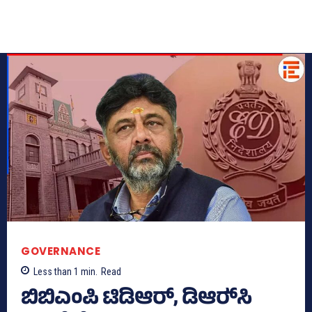
GOVERNANCE
Less than 1
min.
Read
ಬಿಬಿಎಂಪಿ ಟಿಡಿಆರ್, ಡಿಆರ್‍‌ಸಿ