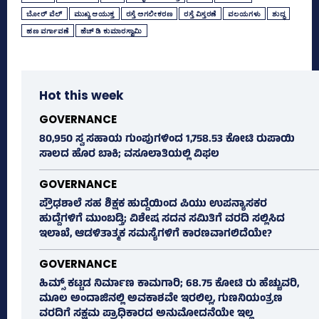
ಬೋರ್ ವೆಲ್‌
ಮುಖ್ಯ ಆಯುಕ್ತ
ರಸ್ತೆ ಅಗಲೀಕರಣ
ರಸ್ತೆ ವಿಸ್ತರಣೆ
ವಲಯಗಳು
ಶುದ್ಧ
ಹಣ ವರ್ಗಾವಣೆ
ಹೆಚ್‌ ಡಿ ಕುಮಾರಸ್ವಾಮಿ
Hot this week
GOVERNANCE
80,950 ಸ್ವ ಸಹಾಯ ಗುಂಪುಗಳಿಂದ 1,758.53 ಕೋಟಿ ರುಪಾಯಿ
ಸಾಲದ ಹೊರ ಬಾಕಿ; ವಸೂಲಾತಿಯಲ್ಲಿ ವಿಫಲ
GOVERNANCE
ಪ್ರೌಢಶಾಲೆ ಸಹ ಶಿಕ್ಷಕ ಹುದ್ದೆಯಿಂದ ಪಿಯು ಉಪನ್ಯಾಸಕರ
ಹುದ್ದೆಗಳಿಗೆ ಮುಂಬಡ್ತಿ; ವಿಶೇಷ ಸದನ ಸಮಿತಿಗೆ ವರದಿ ಸಲ್ಲಿಸಿದ
ಇಲಾಖೆ, ಆಡಳಿತಾತ್ಮಕ ಸಮಸ್ಯೆಗಳಿಗೆ ಕಾರಣವಾಗಲಿದೆಯೇ?
GOVERNANCE
ಹಿಮ್ಸ್‌ ಕಟ್ಟಡ ನಿರ್ಮಾಣ ಕಾಮಗಾರಿ; 68.75 ಕೋಟಿ ರು ಹೆಚ್ಚುವರಿ,
ಮೂಲ ಅಂದಾಜಿನಲ್ಲಿ ಅವಕಾಶವೇ ಇರಲಿಲ್ಲ, ಗುಣನಿಯಂತ್ರಣ
ವರದಿಗೆ ಸಕ್ಷಮ ಪ್ರಾಧಿಕಾರದ ಅನುಮೋದನೆಯೇ ಇಲ್ಲ