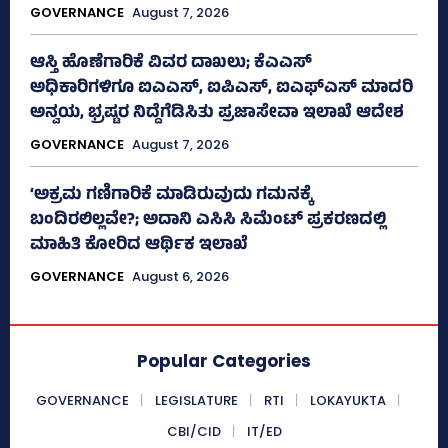
GOVERNANCE
August 7, 2026
ಆಸ್ತಿ ಹೊಣೆಗಾರಿಕೆ ವಿವರ ದಾಖಲು; ಕೆಎಎಸ್
ಅಧಿಕಾರಿಗಳಿಗೂ ಐಎಎಸ್‌, ಐಪಿಎಸ್‌, ಐಎಫ್‌ಎಸ್‌ ಮಾದರಿ
ಅನ್ವಯ, ಭ್ರಷ್ಟರ ನಿದ್ದೆಗೆಡಿಸಿತು ಪ್ರಜಾಸೇವಾ ಇಲಾಖೆ ಆದೇಶ
GOVERNANCE
August 7, 2026
‘ಅಕ್ರಮ ಗಣಿಗಾರಿಕೆ ಮಾಡಿರುವುದು ಗಮನಕ್ಕೆ
ಬಂದಿರಲಿಲ್ಲವೇ?; ಅದಾನಿ ಎಸಿಸಿ ಸಿಮೆಂಟ್ ಪ್ರಕರಣದಲ್ಲಿ
ಮಾಹಿತಿ ಕೋರಿದ ಆರ್ಥಿಕ ಇಲಾಖೆ
GOVERNANCE
August 6, 2026
Popular Categories
GOVERNANCE
LEGISLATURE
RTI
LOKAYUKTA
CBI/CID
IT/ED