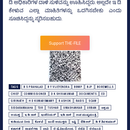
ಡಿ ಅಧಿಕಾರಿಗಳ ದಾಳಿ ಸುಳಿವನ್ನು ಊಹಿಸಿದ್ದರು. ಅಲ್ಲದೇ ಇ ಡಿ
ಕೇಳುವ ಎಲ್ಲಾ ಮಾಹಿತಿಗಳನ್ನು ಒದಗಿಸಬೇಕು ಎಂದು
ಸೂಚಿಸಿದ್ದನ್ನು ಸ್ಮರಿಸಬಹುದು.
Support THE-FILE
TAGS
B S PRAHALAD
B Y VIJEYENDRA
BBMP
BJP
BOREWELLS
CHIEF
COMMISSIONER
D K SHIVAKUMAR
DOCUMENTS
ED
GIRINATH
H D KUMARSWAMY
R ASHOK
RAIDS
SCAM
SIDDARAMAIAHA
TDR
TUSHAR
UMASHANKAR
URBAN
ಅಕ್ರಮ
ಆಯುಕ್ತ
ಇ ಡಿ ದಾಳಿ
ಇಂಜಿನಿಯರ್‌
ಇಡಿ ದಾಳಿ
ಉಪ ಮುಖ್ಯಮಂತ್ರಿ
ಕುಡಿಯುವ ನೀರು
ಕೊಳವೆ
ಜಂಟಿ ಆಯುಕ್ತರು
ಜಫ್ತಿ
ಟಿಡಿಆರ್‌
ಡಿ ಕೆ ಶಿವಕುಮಾರ್
ತಪಾಸಣೆ
ದಾಖಲೆಗಳು
ಬಾವಿ
ಬಿ ವೈ ವಿಜಯೇಂದ್ರ
ಬಿಜೆಪಿ
ಬಿಬಿಎಂಪಿ