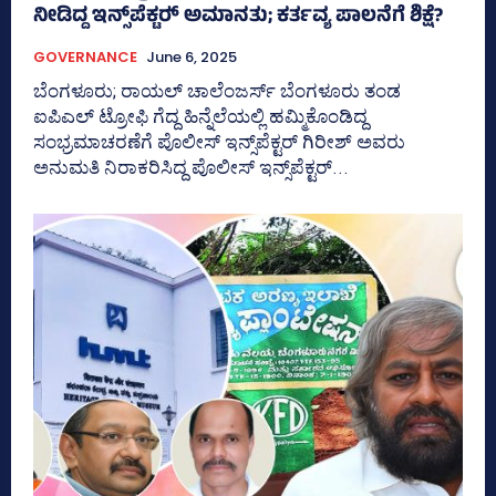
ನೀಡಿದ್ದ ಇನ್ಸ್‌ಪೆಕ್ಟರ್‍‌ ಅಮಾನತು; ಕರ್ತವ್ಯ ಪಾಲನೆಗೆ ಶಿಕ್ಷೆ?
GOVERNANCE
June 6, 2025
ಬೆಂಗಳೂರು; ರಾಯಲ್‌ ಚಾಲೆಂಜರ್ಸ್‌ ಬೆಂಗಳೂರು ತಂಡ
ಐಪಿಎಲ್‌ ಟ್ರೋಫಿ ಗೆದ್ದ ಹಿನ್ನೆಲೆಯಲ್ಲಿ ಹಮ್ಮಿಕೊಂಡಿದ್ದ
ಸಂಭ್ರಮಾಚರಣೆಗೆ ಪೊಲೀಸ್‌ ಇನ್ಸ್‌ಪೆಕ್ಟರ್‍‌ ಗಿರೀಶ್‌ ಅವರು
ಅನುಮತಿ ನಿರಾಕರಿಸಿದ್ದ ಪೊಲೀಸ್‌ ಇನ್ಸ್‌ಪೆಕ್ಟರ್‍‌...