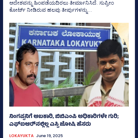
ಆದೇಶವನ್ನು ಹಿಂಪಡೆಯದಿರಲು ತೀರ್ಮಾನಿಸಿದೆ. ಸುಪ್ರೀಂ
ಕೋರ್ಟ್‌ ನೀಡಿರುವ ಹಲವು ತೀರ್ಪುಗಳನ್ನು...
ನಿಂಗಪ್ಪನಿಗೆ ಅಬಕಾರಿ, ಬಿಬಿಎಂಪಿ ಅಧಿಕಾರಿಗಳೇ ಗುರಿ;
ಎಫ್‌ಐಆರ್‍‌ನಲ್ಲಿಲ್ಲ ಎಸ್ಪಿ ಜೋಷಿ ಹೆಸರು
LOKAYUKTA
June 19, 2025