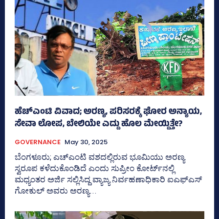
ಹೆಚ್‌ಎಂಟಿ ವಿವಾದ; ಅರಣ್ಯ, ಪರಿಸರಕ್ಕೆ ಘೋರ ಅನ್ಯಾಯ,
ಸೇವಾ ಲೋಪ, ಬೇಲಿಯೇ ಎದ್ದು ಹೊಲ ಮೇಯ್ದಿತ್ತೇ?
GOVERNANCE
May 30, 2025
ಬೆಂಗಳೂರು; ಎಚ್‌ಎಂಟಿ ವಶದಲ್ಲಿರುವ ಭೂಮಿಯು ಅರಣ್ಯ
ಸ್ವರೂಪ ಕಳೆದುಕೊಂಡಿದೆ ಎಂದು ಸುಪ್ರೀಂ ಕೋರ್ಟ್‌ನಲ್ಲಿ
ಮಧ್ಯಂತರ ಅರ್ಜಿ ಸಲ್ಲಿಸಿದ್ದ ವ್ಯಾಜ್ಯ ನಿರ್ವಹಣಾಧಿಕಾರಿ ಐಎಫ್‌ಎಸ್‌
ಗೋಕುಲ್‌ ಅವರು ಅರಣ್ಯ...