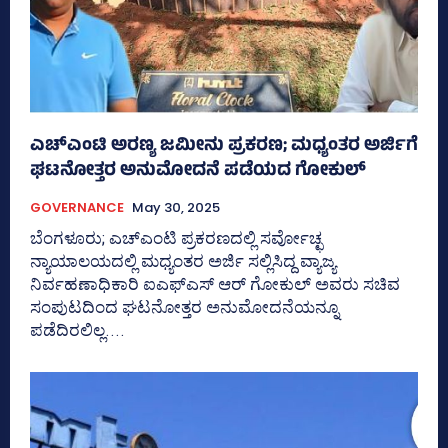
ಎಚ್‌ಎಂಟಿ ಅರಣ್ಯ ಜಮೀನು ಪ್ರಕರಣ; ಮಧ್ಯಂತರ ಅರ್ಜಿಗೆ
ಘಟನೋತ್ತರ ಅನುಮೋದನೆ ಪಡೆಯದ ಗೋಕುಲ್‌
GOVERNANCE
May 30, 2025
ಬೆಂಗಳೂರು; ಎಚ್‌ಎಂಟಿ ಪ್ರಕರಣದಲ್ಲಿ ಸರ್ವೋಚ್ಛ
ನ್ಯಾಯಾಲಯದಲ್ಲಿ ಮಧ್ಯಂತರ ಅರ್ಜಿ ಸಲ್ಲಿಸಿದ್ದ ವ್ಯಾಜ್ಯ
ನಿರ್ವಹಣಾಧಿಕಾರಿ ಐಎಫ್‌ಎಸ್‌ ಆರ್‍‌ ಗೋಕುಲ್‌ ಅವರು ಸಚಿವ
ಸಂಪುಟದಿಂದ ಘಟನೋತ್ತರ ಅನುಮೋದನೆಯನ್ನೂ
ಪಡೆದಿರಲಿಲ್ಲ....