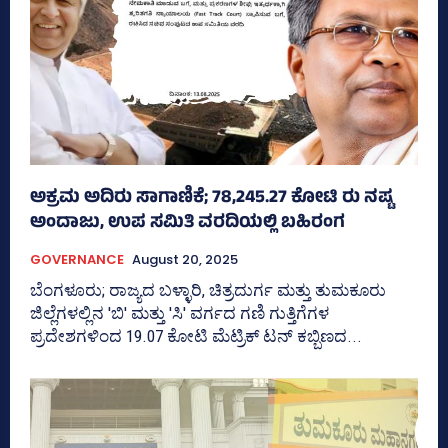
ಅಕ್ರಮ ಅದಿರು ಸಾಗಾಣಿಕೆ; 78,245.27 ಕೋಟಿ ರು ನಷ್ಟ
ಅಂದಾಜು, ಉಪ ಸಮಿತಿ ವರದಿಯಲ್ಲಿ ಬಹಿರಂಗ
GOVERNANCE
August 20, 2025
ಬೆಂಗಳೂರು; ರಾಜ್ಯದ ಬಳ್ಳಾರಿ, ಚಿತ್ರದುರ್ಗ ಮತ್ತು ತುಮಕೂರು
ಜಿಲ್ಲೆಗಳಲ್ಲಿನ 'ಬಿ' ಮತ್ತು 'ಸಿ' ವರ್ಗದ ಗಣಿ ಗುತ್ತಿಗೆಗಳ
ಪ್ರದೇಶಗಳಿಂದ 19.07 ಕೋಟಿ ಮೆಟ್ರಿಕ್‌ ಟನ್‌ ಕಬ್ಬಿಣದ...