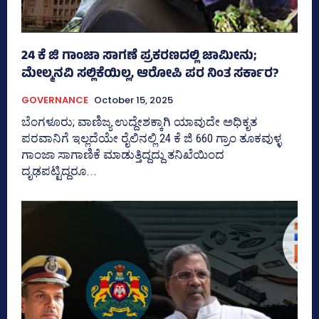
24 ಕೆ ಜಿ ಗಾಂಜಾ ಸಾಗಣೆ ಪ್ರಕರಣದಲ್ಲಿ ಜಾಮೀನು;
ಮೇಲ್ಮನವಿ ಸಲ್ಲಿಕೆಯಿಲ್ಲ, ಆರೋಪಿ ಪರ ನಿಂತ ಸರ್ಕಾರ?
GOVERNANCE
October 15, 2025
ಬೆಂಗಳೂರು; ವಾಣಿಜ್ಯ ಉದ್ದೇಶಕ್ಕಾಗಿ ಯಾವುದೇ ಅಧಿಕೃತ
ಪರವಾನಿಗೆ ಇಲ್ಲದೆಯೇ ರೈಲಿನಲ್ಲಿ 24 ಕೆ ಜಿ 660 ಗ್ರಾಂ ತೂಕವುಳ್ಳ
ಗಾಂಜಾ ಸಾಗಾಣಿಕೆ ಮಾಡುತ್ತಿದ್ದದ್ದು ತನಿಖೆಯಿಂದ
ದೃಢಪಟ್ಟಿದ್ದರೂ...