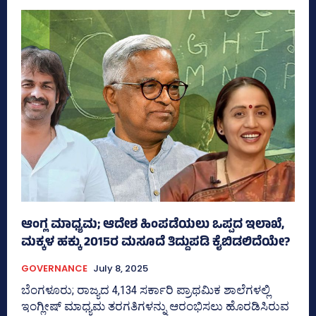
ಆಂಗ್ಲ ಮಾಧ್ಯಮ; ಆದೇಶ ಹಿಂಪಡೆಯಲು ಒಪ್ಪದ ಇಲಾಖೆ,
ಮಕ್ಕಳ ಹಕ್ಕು 2015ರ ಮಸೂದೆ ತಿದ್ದುಪಡಿ ಕೈಬಿಡಲಿದೆಯೇ?
GOVERNANCE
July 8, 2025
ಬೆಂಗಳೂರು; ರಾಜ್ಯದ 4,134 ಸರ್ಕಾರಿ ಪ್ರಾಥಮಿಕ ಶಾಲೆಗಳಲ್ಲಿ
ಇಂಗ್ಲೀಷ್‌ ಮಾಧ್ಯಮ ತರಗತಿಗಳನ್ನು ಆರಂಭಿಸಲು ಹೊರಡಿಸಿರುವ