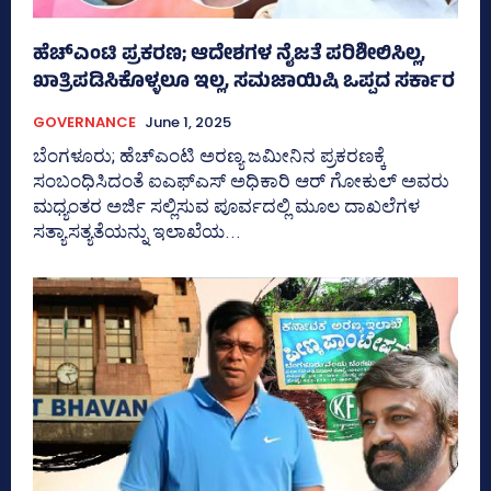
ಹೆಚ್‌ಎಂಟಿ ಪ್ರಕರಣ; ಆದೇಶಗಳ ನೈಜತೆ ಪರಿಶೀಲಿಸಿಲ್ಲ,
ಖಾತ್ರಿಪಡಿಸಿಕೊಳ್ಳಲೂ ಇಲ್ಲ, ಸಮಜಾಯಿಷಿ ಒಪ್ಪದ ಸರ್ಕಾರ
GOVERNANCE
June 1, 2025
ಬೆಂಗಳೂರು; ಹೆಚ್‌ಎಂಟಿ ಅರಣ್ಯ ಜಮೀನಿನ ಪ್ರಕರಣಕ್ಕೆ
ಸಂಬಂಧಿಸಿದಂತೆ ಐಎಫ್‌ಎಸ್‌ ಅಧಿಕಾರಿ ಆರ್‍‌ ಗೋಕುಲ್‌ ಅವರು
ಮಧ್ಯಂತರ ಅರ್ಜಿ ಸಲ್ಲಿಸುವ ಪೂರ್ವದಲ್ಲಿ ಮೂಲ ದಾಖಲೆಗಳ
ಸತ್ಯಾಸತ್ಯತೆಯನ್ನು ಇಲಾಖೆಯ...