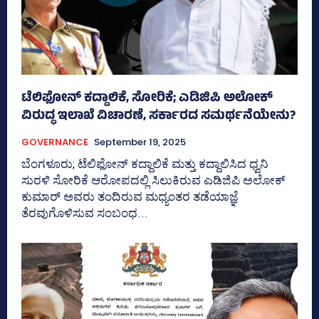
ಟೆಲಿಫೋನ್‌ ಕದ್ದಾಲಿಕೆ, ಸೋರಿಕೆ; ಎಡಿಜಿಪಿ ಅಲೋಕ್‌
ವಿರುದ್ಧ ಇಲಾಖೆ ವಿಚಾರಣೆ, ಸರ್ಕಾರದ ಸಮರ್ಥನೆಯೇನು?
GOVERNANCE
September 19, 2025
ಬೆಂಗಳೂರು; ಟೆಲಿಫೋನ್‌ ಕದ್ದಾಲಿಕೆ ಮತ್ತು ಕದ್ದಾಲಿಸಿದ ಧ್ವನಿ
ಸುರಳಿ ಸೋರಿಕೆ ಆರೋಪದಲ್ಲಿ ಸಿಲುಕಿರುವ ಎಡಿಜಿಪಿ ಅಲೋಕ್‌
ಕುಮಾರ್ ಅವರು ತಂದಿರುವ ಮಧ್ಯಂತರ ತಡೆಯಾಜ್ಞೆ
ತೆರವುಗೊಳಿಸುವ ಸಂಬಂಧ...