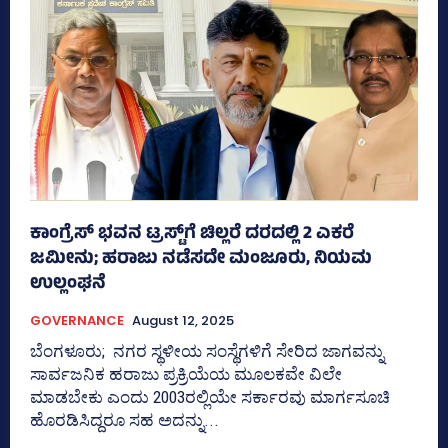
ಕಾಂಗ್ರೆಸ್‌ ಭವನ ಟ್ರಸ್ಟ್‌ಗೆ ಚಿಲ್ಲರೆ ದರದಲ್ಲಿ 2 ಎಕರೆ
ಜಮೀನು; ಹರಾಜು ನಡೆಸದೇ ಮಂಜೂರು, ನಿಯಮ
ಉಲ್ಲಂಘನೆ
GOVERNANCE
August 12, 2025
ಬೆಂಗಳೂರು; ನಗರ ಸ್ಥಳೀಯ ಸಂಸ್ಥೆಗಳಿಗೆ ಸೇರಿದ ಜಾಗವನ್ನು
ಸಾರ್ವಜನಿಕ ಹರಾಜು ಪ್ರಕ್ರಿಯೆಯ ಮೂಲಕವೇ ವಿಲೇ
ಮಾಡಬೇಕು ಎಂದು 2003ರಲ್ಲಿಯೇ ಸರ್ಕಾರವು ಮಾರ್ಗಸೂಚಿ
ಹೊರಡಿಸಿದ್ದರೂ ಸಹ ಅದನ್ನು...