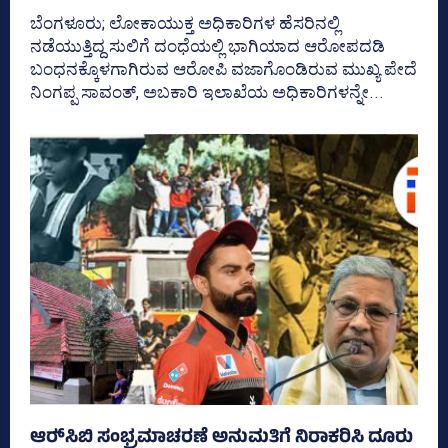
ಬೆಂಗಳೂರು; ಲೋಕಾಯುಕ್ತ ಅಧಿಕಾರಿಗಳ ಹೆಸರಿನಲ್ಲಿ
ನಡೆಯುತ್ತಿದ್ದ ಸುಲಿಗೆ ದಂಧೆಯಲ್ಲಿ ಭಾಗಿಯಾದ ಆರೋಪದಡಿ
ಬಂಧನಕ್ಕೊಳಗಾಗಿರುವ ಆರೋಪಿ ವಜಾಗೊಂಡಿರುವ ಮುಖ್ಯ ಪೇದೆ
ನಿಂಗಪ್ಪ ಸಾವಂತ್‌, ಅಬಕಾರಿ ಇಲಾಖೆಯ ಅಧಿಕಾರಿಗಳನ್ನೇ...
ಆರ್‍‌ಸಿಬಿ ಸಂಭ್ರಮಾಚರಣೆ ಅನುಮತಿಗೆ ನಿರಾಕರಿಸಿ ದೂರು