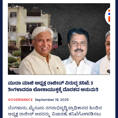
ಮುಡಾ ಮಾಜಿ ಅಧ್ಯಕ್ಷ ರಾಜೀವ್‌ ವಿರುದ್ಧ ತನಿಖೆ; 3
ತಿಂಗಳಾದರೂ ಲೋಕಾಯುಕ್ತಕ್ಕೆ ದೊರಕದ ಅನುಮತಿ
GOVERNANCE
September 18, 2025
ಬೆಂಗಳೂರು; ಮೈಸೂರು ನಗರಾಭಿವೃದ್ಧಿ ಪ್ರಾಧಿಕಾರದ ಹಿಂದಿನ
ಅಧ್ಯಕ್ಷ ರಾಜೀವ್‌ ಅವರನ್ನು ವಿಚಾರಣೆ, ತನಿಖೆಗೊಳಪಡಿಸಲು