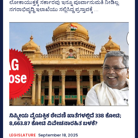
ಲೋಕಾಯುಕ್ತಕ್ಕೆ ಸರ್ಕಾರವು ಇನ್ನೂ ಪೂರ್ವಾನುಮತಿ ನೀಡಿಲ್ಲ.
ನಗರಾಭಿವೃದ್ದಿ ಇಲಾಖೆಯು ಸಲ್ಲಿಸಿದ್ದ ಪ್ರಸ್ತಾವಕ್ಕೆ ...
ನಿಷ್ಕ್ರೀಯ ವೈಯಕ್ತಿಕ ಠೇವಣಿ ಖಾತೆಗಳಲ್ಲಿದೆ 338 ಕೋಟಿ;
8,663.87 ಕೋಟಿ ವಿವೇಚನಾರಹಿತ ಬಳಕೆ?
LEGISLATURE
September 18, 2025