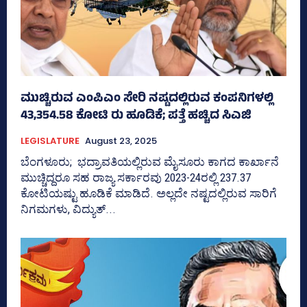
ಮುಚ್ಚಿರುವ ಎಂಪಿಎಂ ಸೇರಿ ನಷ್ಟದಲ್ಲಿರುವ ಕಂಪನಿಗಳಲ್ಲಿ
43,354.58 ಕೋಟಿ ರು ಹೂಡಿಕೆ; ಪತ್ತೆ ಹಚ್ಚಿದ ಸಿಎಜಿ
LEGISLATURE
August 23, 2025
ಬೆಂಗಳೂರು; ಭದ್ರಾವತಿಯಲ್ಲಿರುವ ಮೈಸೂರು ಕಾಗದ ಕಾರ್ಖಾನೆ
ಮುಚ್ಚಿದ್ದರೂ ಸಹ ರಾಜ್ಯ ಸರ್ಕಾರವು 2023-24ರಲ್ಲಿ 237.37
ಕೋಟಿಯಷ್ಟು ಹೂಡಿಕೆ ಮಾಡಿದೆ. ಅಲ್ಲದೇ ನಷ್ಟದಲ್ಲಿರುವ ಸಾರಿಗೆ
ನಿಗಮಗಳು, ವಿದ್ಯುತ್‌...