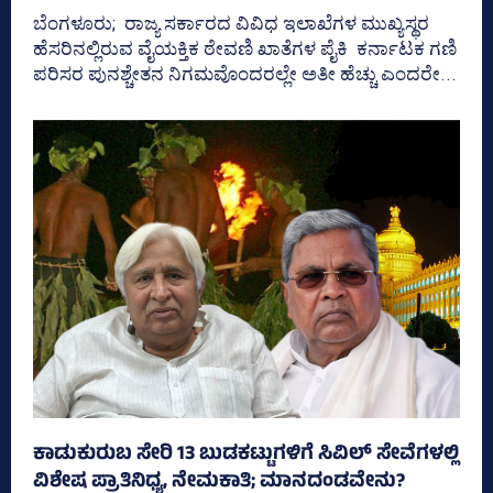
ಬೆಂಗಳೂರು; ರಾಜ್ಯ ಸರ್ಕಾರದ ವಿವಿಧ ಇಲಾಖೆಗಳ ಮುಖ್ಯಸ್ಥರ
ಹೆಸರಿನಲ್ಲಿರುವ ವೈಯಕ್ತಿಕ ಠೇವಣಿ ಖಾತೆಗಳ ಪೈಕಿ ಕರ್ನಾಟಕ ಗಣಿ
ಪರಿಸರ ಪುನಶ್ಚೇತನ ನಿಗಮವೊಂದರಲ್ಲೇ ಅತೀ ಹೆಚ್ಚು ಎಂದರೇ...
ಕಾಡುಕುರುಬ ಸೇರಿ 13 ಬುಡಕಟ್ಟುಗಳಿಗೆ ಸಿವಿಲ್ ಸೇವೆಗಳಲ್ಲಿ
ವಿಶೇಷ ಪ್ರಾತಿನಿಧ್ಯ, ನೇಮಕಾತಿ; ಮಾನದಂಡವೇನು?