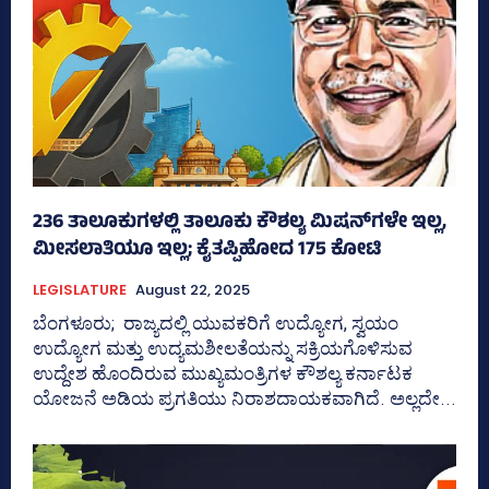
236 ತಾಲೂಕುಗಳಲ್ಲಿ ತಾಲೂಕು ಕೌಶಲ್ಯ ಮಿಷನ್‌ಗಳೇ ಇಲ್ಲ,
ಮೀಸಲಾತಿಯೂ ಇಲ್ಲ; ಕೈತಪ್ಪಿಹೋದ 175 ಕೋಟಿ
LEGISLATURE
August 22, 2025
ಬೆಂಗಳೂರು; ರಾಜ್ಯದಲ್ಲಿ ಯುವಕರಿಗೆ ಉದ್ಯೋಗ, ಸ್ವಯಂ
ಉದ್ಯೋಗ ಮತ್ತು ಉದ್ಯಮಶೀಲತೆಯನ್ನು ಸಕ್ರಿಯಗೊಳಿಸುವ
ಉದ್ದೇಶ ಹೊಂದಿರುವ ಮುಖ್ಯಮಂತ್ರಿಗಳ ಕೌಶಲ್ಯ ಕರ್ನಾಟಕ
ಯೋಜನೆ ಅಡಿಯ ಪ್ರಗತಿಯು ನಿರಾಶದಾಯಕವಾಗಿದೆ. ಅಲ್ಲದೇ...