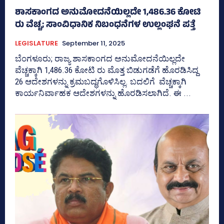
ಶಾಸಕಾಂಗದ ಅನುಮೋದನೆಯಿಲ್ಲದೇ 1,486.36 ಕೋಟಿ
ರು ವೆಚ್ಚ; ಸಾಂವಿಧಾನಿಕ ನಿಬಂಧನೆಗಳ ಉಲ್ಲಂಘನೆ ಪತ್ತೆ
LEGISLATURE
September 11, 2025
ಬೆಂಗಳೂರು; ರಾಜ್ಯ ಶಾಸಕಾಂಗದ ಅನುಮೋದನೆಯಿಲ್ಲದೇ
ವೆಚ್ಚಕ್ಕಾಗಿ 1,486.36 ಕೋಟಿ ರು ಮೊತ್ತ ಬಿಡುಗಡೆಗೆ ಹೊರಡಿಸಿದ್ದ
26 ಆದೇಶಗಳನ್ನು ಕ್ರಮಬದ್ಧಗೊಳಿಸಿಲ್ಲ. ಬದಲಿಗೆ ವೆಚ್ಚಕ್ಕಾಗಿ
ಕಾರ್ಯನಿರ್ವಾಹಕ ಆದೇಶಗಳನ್ನು ಹೊರಡಿಸಲಾಗಿದೆ. ಈ ...