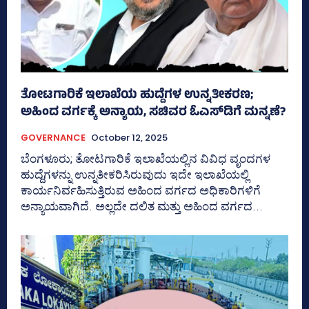
ತೋಟಗಾರಿಕೆ ಇಲಾಖೆಯ ಹುದ್ದೆಗಳ ಉನ್ನತೀಕರಣ;
ಅಹಿಂದ ವರ್ಗಕ್ಕೆ ಅನ್ಯಾಯ, ಸಚಿವರ ಓಎಸ್‌ಡಿಗೆ ಮನ್ನಣೆ?
GOVERNANCE
October 12, 2025
ಬೆಂಗಳೂರು; ತೋಟಗಾರಿಕೆ ಇಲಾಖೆಯಲ್ಲಿನ ವಿವಿಧ ವೃಂದಗಳ
ಹುದ್ದೆಗಳನ್ನು ಉನ್ನತೀಕರಿಸಿರುವುದು ಇದೇ ಇಲಾಖೆಯಲ್ಲಿ
ಕಾರ್ಯನಿರ್ವಹಿಸುತ್ತಿರುವ ಅಹಿಂದ ವರ್ಗದ ಅಧಿಕಾರಿಗಳಿಗೆ
ಅನ್ಯಾಯವಾಗಿದೆ. ಅಲ್ಲದೇ ದಲಿತ ಮತ್ತು ಅಹಿಂದ ವರ್ಗದ...