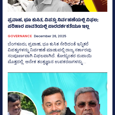
ಪ್ರವಾಹ, ಭೂ ಕುಸಿತ, ವಿಪತ್ತು ನಿರ್ವಹಣೆಯಲ್ಲಿ ವಿಫಲ;
ಪರಿಹಾರ ಪಾವತಿಯಲ್ಲಿ ಪಾರದರ್ಶಕತೆಯೂ ಇಲ್ಲ
GOVERNANCE
December 26, 2025
ಬೆಂಗಳೂರು; ಪ್ರವಾಹ, ಭೂ ಕುಸಿತ ಸೇರಿದಂತೆ ಇನ್ನಿತರೆ
ವಿಪತ್ತುಗಳನ್ನು ನಿರ್ವಹಣೆ ಮಾಡುವಲ್ಲಿ ರಾಜ್ಯ ಸರ್ಕಾರವು
ಸಂಪೂರ್ಣವಾಗಿ ವಿಫಲವಾಗಿದೆ. ಕೋಟ್ಯಂತರ ರುಪಾಯಿ
ಮೊತ್ತದಲ್ಲಿ ಅನೇಕ ತಂತ್ರಜ್ಞಾನ ಉಪಕರಣಗಳನ್ನು...