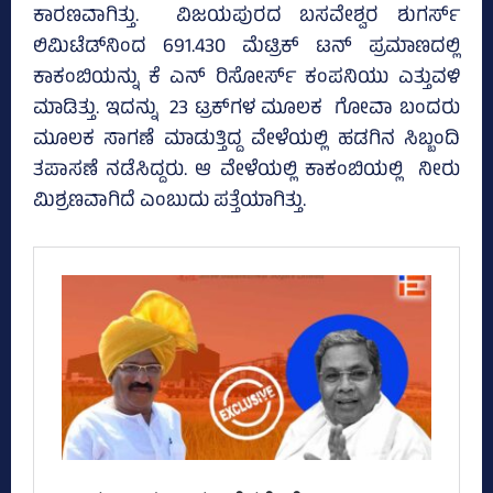
ಕಾರಣವಾಗಿತ್ತು. ವಿಜಯಪುರದ ಬಸವೇಶ್ವರ ಶುಗರ್ಸ್‌
ಲಿಮಿಟೆಡ್‌ನಿಂದ 691.430 ಮೆಟ್ರಿಕ್‌ ಟನ್‌ ಪ್ರಮಾಣದಲ್ಲಿ
ಕಾಕಂಬಿಯನ್ನು ಕೆ ಎನ್‌ ರಿಸೋರ್ಸ್‌ ಕಂಪನಿಯು ಎತ್ತುವಳಿ
ಮಾಡಿತ್ತು. ಇದನ್ನು 23 ಟ್ರಕ್‌ಗಳ ಮೂಲಕ ಗೋವಾ ಬಂದರು
ಮೂಲಕ ಸಾಗಣೆ ಮಾಡುತ್ತಿದ್ದ ವೇಳೆಯಲ್ಲಿ ಹಡಗಿನ ಸಿಬ್ಬಂದಿ
ತಪಾಸಣೆ ನಡೆಸಿದ್ದರು. ಆ ವೇಳೆಯಲ್ಲಿ ಕಾಕಂಬಿಯಲ್ಲಿ ನೀರು
ಮಿಶ್ರಣವಾಗಿದೆ ಎಂಬುದು ಪತ್ತೆಯಾಗಿತ್ತು.