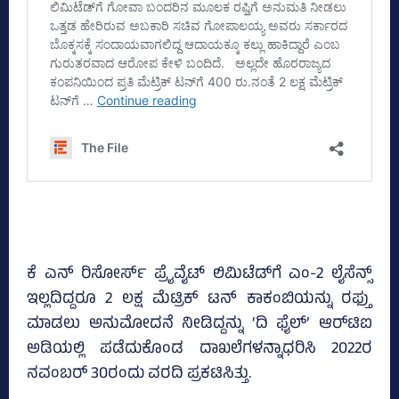
ಕೆ ಎನ್ ರಿಸೋರ್ಸ್‌ ಪ್ರೈವೈಟ್‌ ಲಿಮಿಟೆಡ್‌ಗೆ ಎಂ-2 ಲೈಸೆನ್ಸ್‌
ಇಲ್ಲದಿದ್ದರೂ 2 ಲಕ್ಷ ಮೆಟ್ರಿಕ್‌ ಟನ್‌ ಕಾಕಂಬಿಯನ್ನು ರಫ್ತು
ಮಾಡಲು ಅನುಮೋದನೆ ನೀಡಿದ್ದನ್ನು ‘ದಿ ಫೈಲ್‌’ ಆರ್‌ಟಿಐ
ಅಡಿಯಲ್ಲಿ ಪಡೆದುಕೊಂಡ ದಾಖಲೆಗಳನ್ನಾಧರಿಸಿ 2022ರ
ನವಂಬರ್‌ 30ರಂದು ವರದಿ ಪ್ರಕಟಿಸಿತ್ತು.