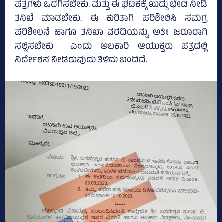
ಪತ್ರಗಳು ಒದಗಿಸಬೇಕು. ಮತ್ತು ಈ ಘಟಕಕ್ಕೆ ಖುದ್ದು ಭೇಟಿ ನೀಡಿ
ತನಿಖೆ ಮಾಡಬೇಕು. ಈ ಕುರಿತಾಗಿ ಪರಿಶೀಲಿಸಿ ಸಮಗ್ರ
ಪರಿಶೀಲನೆ ಹಾಗೂ ತನಿಖಾ ವರದಿಯನ್ನು ಅತೀ ಜರೂರಾಗಿ
ಸಲ್ಲಿಸಬೇಕು ಎಂದು ಅಬಕಾರಿ ಆಯುಕ್ತರು ಪತ್ರದಲ್ಲಿ
ನಿರ್ದೇಶನ ನೀಡಿರುವುದು ತಿಳಿದು ಬಂದಿದೆ.