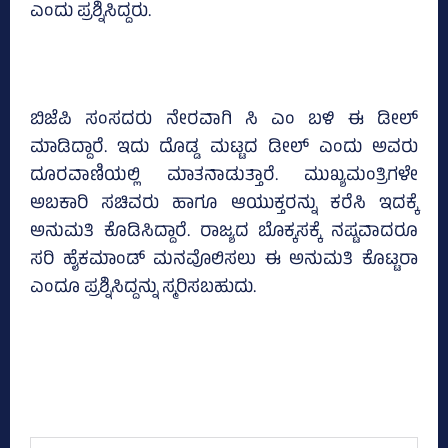
ಎಂದು ಪ್ರಶ್ನಿಸಿದ್ದರು.
ಬಿಜೆಪಿ ಸಂಸದರು ನೇರವಾಗಿ ಸಿ ಎಂ ಬಳಿ ಈ ಡೀಲ್‌
ಮಾಡಿದ್ದಾರೆ. ಇದು ದೊಡ್ಡ ಮಟ್ಟದ ಡೀಲ್‌ ಎಂದು ಅವರು
ದೂರವಾಣಿಯಲ್ಲಿ ಮಾತನಾಡುತ್ತಾರೆ. ಮುಖ್ಯಮಂತ್ರಿಗಳೇ
ಅಬಕಾರಿ ಸಚಿವರು ಹಾಗೂ ಆಯುಕ್ತರನ್ನು ಕರೆಸಿ ಇದಕ್ಕೆ
ಅನುಮತಿ ಕೊಡಿಸಿದ್ದಾರೆ. ರಾಜ್ಯದ ಬೊಕ್ಕಸಕ್ಕೆ ನಷ್ಟವಾದರೂ
ಸರಿ ಹೈಕಮಾಂಡ್‌ ಮನವೊಲಿಸಲು ಈ ಅನುಮತಿ ಕೊಟ್ಟರಾ
ಎಂದೂ ಪ್ರಶ್ನಿಸಿದ್ದನ್ನು ಸ್ಮರಿಸಬಹುದು.