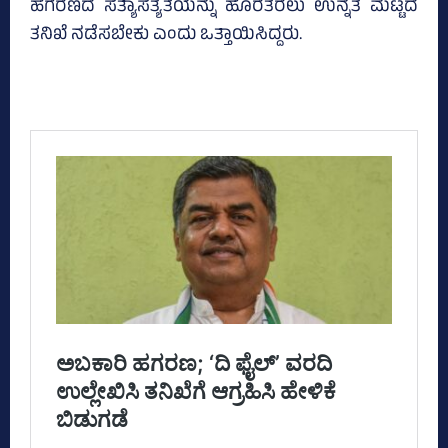
ಹಗರಣದ ಸತ್ಯಾಸತ್ಯತೆಯನ್ನು ಹೊರತರಲು ಉನ್ನತ ಮಟ್ಟದ
ತನಿಖೆ ನಡೆಸಬೇಕು ಎಂದು ಒತ್ತಾಯಿಸಿದ್ದರು.