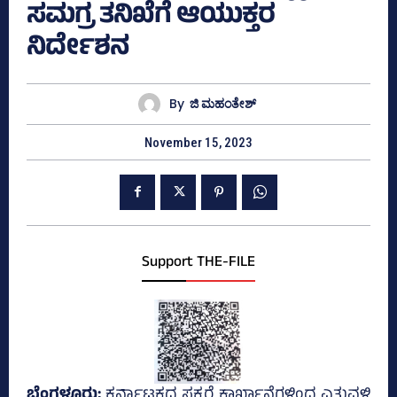
ಸಮಗ್ರ ತನಿಖೆಗೆ ಆಯುಕ್ತರ
ನಿರ್ದೇಶನ
By
ಜಿ ಮಹಂತೇಶ್
November 15, 2023
Support THE-FILE
ಬೆಂಗಳೂರು;
ಕರ್ನಾಟಕದ ಸಕ್ಕರೆ ಕಾರ್ಖಾನೆಗಳಿಂದ ಎತ್ತುವಳಿ