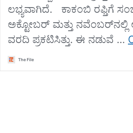
ಲಭ್ಯವಾಗಿದೆ. ಕಾಕಂಬಿ ರಫ್ತಿಗೆ ಸಂ
ಅಕ್ಟೋಬರ್‌ ಮತ್ತು ನವೆಂಬರ್‌ನಲ್ಲಿ
ವರದಿ ಪ್ರಕಟಿಸಿತ್ತು. ಈ ನಡುವೆ …
The File