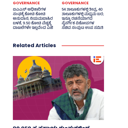
GOVERNANCE
GOVERNANCE
ಐಎಎಸ್‌ ಅಧಿಕಾರಿಗಳ
54 ತಾಲೂಕುಗಳಲ್ಲಿ ತೀವ್ರ, 40
ಸಂಘಕ್ಕೆ ಕೋಟಿ ಕೋಟಿ
ತಾಲೂಕುಗಳಲ್ಲಿ ಮಧ್ಯಮ ಬರ;
ಅನುದಾನ; ನಿಯಮಬಾಹಿರ
ಇನ್ನೂ ರಚನೆಯಾಗದ
ಬಳಕೆ, 9.50 ಕೋಟಿ ವೆಚ್ಚಕ್ಕೆ
ನೈಸರ್ಗಿಕ ವಿಕೋಪಗಳ
ದಾಖಲೆಗಳೇ ಇಲ್ಲವೆಂದ ಎಜಿ
ಸಚಿವ ಸಂಪುಟ ಉಪ ಸಮಿತಿ
Related Articles