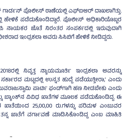
 ಗಾರ್ಡನ್ ಪೊಲೀಸ್ ಠಾಣೆಯಲ್ಲಿ ಎಫ್ಐಆರ್ ದಾಖಲಾಗಿತ್ತು.
ೇಳಿಕೆ ಪಡೆದುಕೊಂಡಿದ್ದಾರೆ. ಪೊಲೀಸ್ ಆಧಿಕಾರಿಯೊಬ್ಬರ
ಿ ನಾಯಕರ ಜೊತೆ ನಿರಂತರ ಸಂಪರ್ಕದಲ್ಲಿ ಇರುವುದಾಗಿ
ೀಶರಾದ ಇಂದ್ರಕಲಾ ಅವರು ಸಿಸಿಬಿಗೆ ಹೇಳಿಕೆ ನೀಡಿದ್ದರು.
ರಲ್ಲಿ ನಿವೃತ್ತ ನ್ಯಾಯಮೂರ್ತಿ ಇಂದ್ರಕಲಾ ಅವರನ್ನು
ರ್ಕಾರದ ಮಟ್ಟದಲ್ಲಿ ಉನ್ನತ ಹುದ್ದೆ ಪಡೆಯುತ್ತೀರಾ,’ ಎಂದು
್ದ ಯುವರಾಜಸ್ವಾಮಿ ಪಾರ್ಟಿ ಫಂಡ್‌ಗಾಗಿ ಹಣ ನೀಡಬೇಕು ಎಂದು
್ನು ಬ್ಯಾಂಕ್‌ನ ವಿವಿಧ ಖಾತೆಗಳ ಮೂಲಕ ಪಡೆದುಕೊಂಡಿದ್ದ. ಈ
ರ ಖಾತೆಯಿಂದ 25,00,00 ರು.ಗಳನ್ನು ಪರಿಮಳ ಎಂಬುವರ
ತನ್ನ ಖಾತೆಗೆ ವರ್ಗಾವಣೆ ಮಾಡಿಸಿಕೊಂಡಿದ್ದ ಎಂಬ ಮಾಹಿತಿ