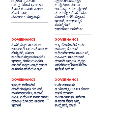
80,950 ಸ್ವ ಸಹಾಯ
ಪ್ರೌಢಶಾಲೆ ಸಹ ಶಿಕ್ಷಕ
ಗುಂಪುಗಳಿಂದ 1,758.53
ಹುದ್ದೆಯಿಂದ ಪಿಯು
ಕೋಟಿ ರುಪಾಯಿ ಸಾಲದ
ಉಪನ್ಯಾಸಕರ ಹುದ್ದೆಗಳಿಗೆ
ಹೊರ ಬಾಕಿ;
ಮುಂಬಡ್ತಿ; ವಿಶೇಷ ಸದನ
ವಸೂಲಾತಿಯಲ್ಲಿ ವಿಫಲ
ಸಮಿತಿಗೆ ವರದಿ ಸಲ್ಲಿಸಿದ
ಇಲಾಖೆ, ಆಡಳಿತಾತ್ಮಕ
ಸಮಸ್ಯೆಗಳಿಗೆ
ಕಾರಣವಾಗಲಿದೆಯೇ?
GOVERNANCE
GOVERNANCE
ಹಿಮ್ಸ್‌ ಕಟ್ಟಡ ನಿರ್ಮಾಣ
ಆಸ್ತಿ ಹೊಣೆಗಾರಿಕೆ ವಿವರ
ಕಾಮಗಾರಿ; 68.75 ಕೋಟಿ ರು
ದಾಖಲು; ಕೆಎಎಸ್
ಹೆಚ್ಚುವರಿ, ಮೂಲ
ಅಧಿಕಾರಿಗಳಿಗೂ ಐಎಎಸ್‌,
ಅಂದಾಜಿನಲ್ಲಿ ಅವಕಾಶವೇ
ಐಪಿಎಸ್‌, ಐಎಫ್‌ಎಸ್‌
ಇರಲಿಲ್ಲ, ಗುಣನಿಯಂತ್ರಣ
ಮಾದರಿ ಅನ್ವಯ, ಭ್ರಷ್ಟರ
ವರದಿಗೆ ಸಕ್ಷಮ ಪ್ರಾಧಿಕಾರದ
ನಿದ್ದೆಗೆಡಿಸಿತು ಪ್ರಜಾಸೇವಾ
ಅನುಮೋದನೆಯೇ ಇಲ್ಲ
ಇಲಾಖೆ ಆದೇಶ
GOVERNANCE
GOVERNANCE
‘ಅಕ್ರಮ ಗಣಿಗಾರಿಕೆ
15ನೇ ಹಣಕಾಸು
ಮಾಡಿರುವುದು ಗಮನಕ್ಕೆ
ಆಯೋಗ;1,764.83 ಕೋಟಿ
ಬಂದಿರಲಿಲ್ಲವೇ?; ಅದಾನಿ
ಬಳಕೆ ಮಾಡದ
ಎಸಿಸಿ ಸಿಮೆಂಟ್ ಪ್ರಕರಣದಲ್ಲಿ
ಪಂಚಾಯ್ತಿಗಳು, ನರೇಗಾ
ಮಾಹಿತಿ ಕೋರಿದ ಆರ್ಥಿಕ
ಅನುದಾನವೂ ಅನ್ಯ
ಇಲಾಖೆ
ಉದ್ದೇಶಕ್ಕೆ ಬಳಕೆ