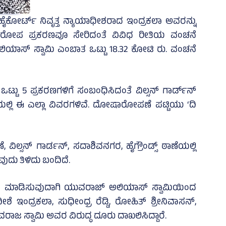
ೈಕೋರ್ಟ್‌ ನಿವೃತ್ತ ನ್ಯಾಯಾಧೀಶರಾದ ಇಂದ್ರಕಲಾ ಅವರನ್ನು
 ಆರೋಪ ಪ್ರಕರಣವೂ ಸೇರಿದಂತೆ ವಿವಿಧ ರೀತಿಯ ವಂಚನೆ
ಿಯಾಸ್‌ ಸ್ವಾಮಿ ಎಂಬಾತ ಒಟ್ಟು 18.32 ಕೋಟಿ ರು. ವಂಚನೆ
ು 5 ಪ್ರಕರಣಗಳಿಗೆ ಸಂಬಂಧಿಸಿದಂತೆ ವಿಲ್ಸನ್‌ ಗಾರ್ಡ್‌ನ್‌
್ಲಿ ಈ ಎಲ್ಲಾ ವಿವರಗಳಿವೆ. ದೋಷಾರೋಪಣೆ ಪಟ್ಟಿಯು ‘ದಿ
ವಿಲ್ಸನ್‌ ಗಾರ್ಡನ್‌, ಸದಾಶಿವನಗರ, ಹೈಗ್ರೌಂಡ್ಸ್‌ ಠಾಣೆಯಲ್ಲಿ
ುದು ತಿಳಿದು ಬಂದಿದೆ.
ಮಕ ಮಾಡಿಸುವುದಾಗಿ ಯುವರಾಜ್ ಅಲಿಯಾಸ್ ಸ್ವಾಮಿಯಿಂದ
ಶೆ ಇಂದ್ರಕಲಾ, ಸುಧೀಂಧ್ರ ರೆಡ್ಡಿ, ರೋಹಿತ್‌ ಶ್ರೀನಿವಾಸನ್‌,
 ಸ್ವಾಮಿ ಅವರ ವಿರುದ್ಧ ದೂರು ದಾಖಲಿಸಿದ್ದಾರೆ.