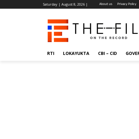
About us
Privacy Policy
Saturday | August 8, 2026 |
RTI
LOKAYUKTA
CBI – CID
GOVE