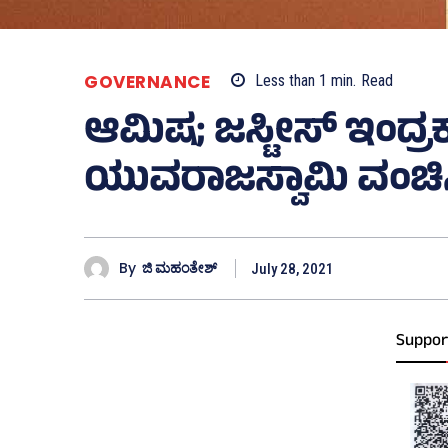
GOVERNANCE
Less than 1
min.
Read
ಆಮಿಷ; ಜಸ್ಟೀಸ್‌ ಇಂದ್ರ
ಯುವರಾಜಸ್ವಾಮಿ ವಂಚಿಸಿ
By
ಜಿ ಮಹಂತೇಶ್
July 28, 2021
Suppor