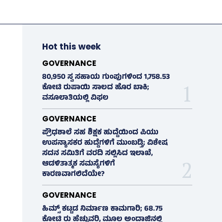
Hot this week
GOVERNANCE
80,950 ಸ್ವ ಸಹಾಯ ಗುಂಪುಗಳಿಂದ 1,758.53
ಕೋಟಿ ರುಪಾಯಿ ಸಾಲದ ಹೊರ ಬಾಕಿ;
ವಸೂಲಾತಿಯಲ್ಲಿ ವಿಫಲ
GOVERNANCE
ಪ್ರೌಢಶಾಲೆ ಸಹ ಶಿಕ್ಷಕ ಹುದ್ದೆಯಿಂದ ಪಿಯು
ಉಪನ್ಯಾಸಕರ ಹುದ್ದೆಗಳಿಗೆ ಮುಂಬಡ್ತಿ; ವಿಶೇಷ
ಸದನ ಸಮಿತಿಗೆ ವರದಿ ಸಲ್ಲಿಸಿದ ಇಲಾಖೆ,
ಆಡಳಿತಾತ್ಮಕ ಸಮಸ್ಯೆಗಳಿಗೆ
ಕಾರಣವಾಗಲಿದೆಯೇ?
GOVERNANCE
ಹಿಮ್ಸ್‌ ಕಟ್ಟಡ ನಿರ್ಮಾಣ ಕಾಮಗಾರಿ; 68.75
ಕೋಟಿ ರು ಹೆಚ್ಚುವರಿ, ಮೂಲ ಅಂದಾಜಿನಲ್ಲಿ