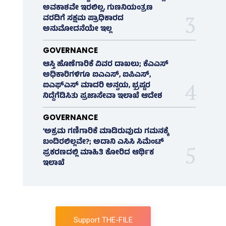
ಅವಕಾಶವೇ ಇರಲಿಲ್ಲ, ಗುಣನಿಯಂತ್ರಣ
ವರದಿಗೆ ಸಕ್ಷಮ ಪ್ರಾಧಿಕಾರದ
ಅನುಮೋದನೆಯೇ ಇಲ್ಲ
GOVERNANCE
ಆಸ್ತಿ ಹೊಣೆಗಾರಿಕೆ ವಿವರ ದಾಖಲು; ಕೆಎಎಸ್
ಅಧಿಕಾರಿಗಳಿಗೂ ಐಎಎಸ್‌, ಐಪಿಎಸ್‌,
ಐಎಫ್‌ಎಸ್‌ ಮಾದರಿ ಅನ್ವಯ, ಭ್ರಷ್ಟರ
ನಿದ್ದೆಗೆಡಿಸಿತು ಪ್ರಜಾಸೇವಾ ಇಲಾಖೆ ಆದೇಶ
GOVERNANCE
‘ಅಕ್ರಮ ಗಣಿಗಾರಿಕೆ ಮಾಡಿರುವುದು ಗಮನಕ್ಕೆ
ಬಂದಿರಲಿಲ್ಲವೇ?; ಅದಾನಿ ಎಸಿಸಿ ಸಿಮೆಂಟ್
ಪ್ರಕರಣದಲ್ಲಿ ಮಾಹಿತಿ ಕೋರಿದ ಆರ್ಥಿಕ
ಇಲಾಖೆ
Support THE-FILE