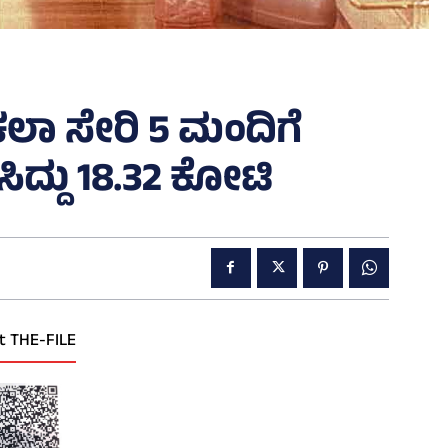
ಕಲಾ ಸೇರಿ 5 ಮಂದಿಗೆ
ದ್ದು 18.32 ಕೋಟಿ
t THE-FILE