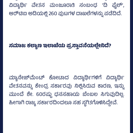
ವಿದ್ಯಾರ್ಥಿ ವೇತನ ಮಂಜೂರಾತಿ ಸಂಬಂಧ ‘ದಿ ಫೈಲ್‌’,
ಆರ್‍‌ಟಿಐ ಅಡಿಯಲ್ಲಿ 260 ಪುಟಗಳ ದಾಖಲೆಗಳನ್ನು ಪಡೆದಿದೆ.
ಸಮಾಜ ಕಲ್ಯಾಣ ಇಲಾಖೆಯ ಪ್ರಸ್ತಾವನೆಯಲ್ಲೇನಿದೆ?
ಮ್ಯಾನೇಜ್‌ಮೆಂಟ್‌ ಕೋಟಾದ ವಿದ್ಯಾರ್ಥಿಗಳಿಗೆ ವಿದ್ಯಾರ್ಥಿ
ವೇತನವನ್ನು ಕೇಂದ್ರ ಸರ್ಕಾರವು ನಿಲ್ಲಿಸಿರುವ ಕಾರಣ, ಇನ್ನು
ಮುಂದೆ ಶೇ. 60ರಷ್ಟು ಧನಸಹಾಯ ಬೆಂಬಲ ಸಿಗುವುದಿಲ್ಲ.
ಹೀಗಾಗಿ ರಾಜ್ಯ ಸರ್ಕಾರದಿಂದಲೂ ಸಹ ಸ್ಥಗಿತಗೊಳಿಸಿದ್ದೇವೆ.