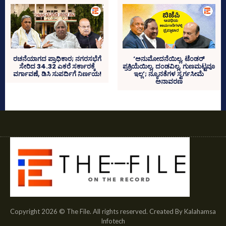
ರಚನೆಯಾಗದ ಪ್ರಾಧಿಕಾರ; ನಗರಸಭೆಗೆ
‘ಅನುಮೋದನೆಯಿಲ್ಲ, ಟೆಂಡರ್
ಸೇರಿದ 34.32 ಎಕರೆ ಸರ್ಕಾರಕ್ಕೆ
ಪ್ರಕ್ರಿಯೆಯಿಲ್ಲ, ದಂಡವಿಲ್ಲ, ಗುಣಮಟ್ಟವೂ
ವರ್ಗಾವಣೆ, ಡಿಸಿ ಸುಪರ್ದಿಗೆ ನಿರ್ಣಯ!
ಇಲ್ಲ’; ನ್ಯೂನತೆಗಳ ಸ್ವರ್ಗಸೀಮೆ
ಅನಾವರಣ
Copyright 2026 © The File. All rights reserved. Created By Kalahamsa
Infotech