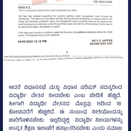
ಆದರೆ ವಿಧಾನಸಭೆ ಮತ್ತು ವಿಧಾನ ಪರಿಷತ್‌ ಸದಸ್ಯರಿಂದ
ವಿದ್ಯಾರ್ಥಿ ವೇತನ ನೀಡಬೇಕು ಎಂಬ ಬೇಡಿಕೆ ಹೆಚ್ಚಿದೆ.
ಹೀಗಾಗಿ ವಿದ್ಯಾರ್ಥಿ ವೇತನದ ಮೊತ್ತವು 15ರಿಂದ 18
ಕೋಟಿವರೆಗೆ ಹೆಚ್ಚಲಿದೆ. ಈ ಸಂಬಂಧ ನೀತಿಯೊಂದನ್ನು
ಜಾರಿಗೊಳಿಸಬೇಕು. ಇಲ್ಲದಿದ್ದಲ್ಲಿ ವಿದ್ಯಾರ್ಥಿ ನಿಲಯಗಳನ್ನು
ಉನ್ನತ ಶಿಕ್ಷಣ ಇಲಾಖೆಗೆ ಹಸ್ತಾಂತರಿಸಬೇಕು ಎಂದು ಸಮಾಜ