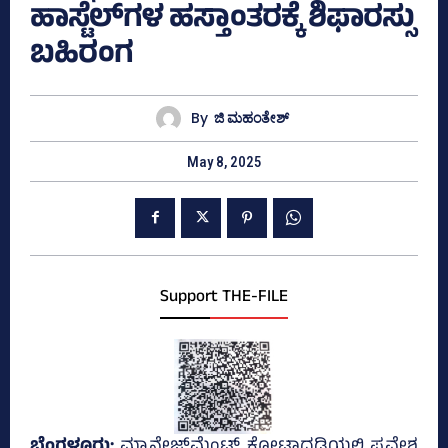
ಹಾಸ್ಟೆಲ್‌ಗಳ ಹಸ್ತಾಂತರಕ್ಕೆ ಶಿಫಾರಸ್ಸು
ಬಹಿರಂಗ
By
ಜಿ ಮಹಂತೇಶ್
May 8, 2025
Support THE-FILE
ಬೆಂಗಳೂರು;
ಮ್ಯಾನೇಜ್‌ಮೆಂಟ್‌ ಕೋಟಾದಡಿಯಲ್ಲಿ ಪ್ರವೇಶ