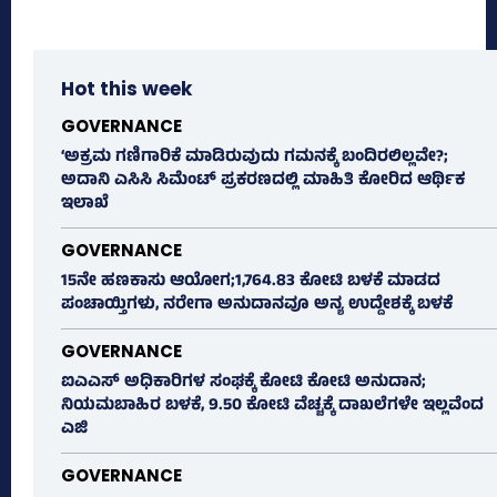
Hot this week
GOVERNANCE
‘ಅಕ್ರಮ ಗಣಿಗಾರಿಕೆ ಮಾಡಿರುವುದು ಗಮನಕ್ಕೆ ಬಂದಿರಲಿಲ್ಲವೇ?;
ಅದಾನಿ ಎಸಿಸಿ ಸಿಮೆಂಟ್ ಪ್ರಕರಣದಲ್ಲಿ ಮಾಹಿತಿ ಕೋರಿದ ಆರ್ಥಿಕ
ಇಲಾಖೆ
GOVERNANCE
15ನೇ ಹಣಕಾಸು ಆಯೋಗ;1,764.83 ಕೋಟಿ ಬಳಕೆ ಮಾಡದ
ಪಂಚಾಯ್ತಿಗಳು, ನರೇಗಾ ಅನುದಾನವೂ ಅನ್ಯ ಉದ್ದೇಶಕ್ಕೆ ಬಳಕೆ
GOVERNANCE
ಐಎಎಸ್‌ ಅಧಿಕಾರಿಗಳ ಸಂಘಕ್ಕೆ ಕೋಟಿ ಕೋಟಿ ಅನುದಾನ;
ನಿಯಮಬಾಹಿರ ಬಳಕೆ, 9.50 ಕೋಟಿ ವೆಚ್ಚಕ್ಕೆ ದಾಖಲೆಗಳೇ ಇಲ್ಲವೆಂದ
ಎಜಿ
GOVERNANCE