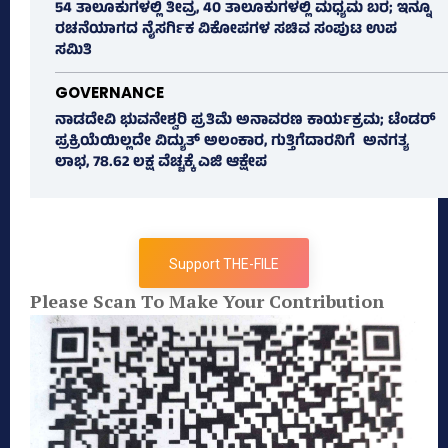
54 ತಾಲೂಕುಗಳಲ್ಲಿ ತೀವ್ರ, 40 ತಾಲೂಕುಗಳಲ್ಲಿ ಮಧ್ಯಮ ಬರ; ಇನ್ನೂ
ರಚನೆಯಾಗದ ನೈಸರ್ಗಿಕ ವಿಕೋಪಗಳ ಸಚಿವ ಸಂಪುಟ ಉಪ
ಸಮಿತಿ
GOVERNANCE
ನಾಡದೇವಿ ಭುವನೇಶ್ವರಿ ಪ್ರತಿಮೆ ಅನಾವರಣ ಕಾರ್ಯಕ್ರಮ; ಟೆಂಡರ್
ಪ್ರಕ್ರಿಯೆಯಿಲ್ಲದೇ ವಿದ್ಯುತ್‌ ಅಲಂಕಾರ, ಗುತ್ತಿಗೆದಾರನಿಗೆ ಅನಗತ್ಯ
ಲಾಭ, 78.62 ಲಕ್ಷ ವೆಚ್ಚಕ್ಕೆ ಎಜಿ ಆಕ್ಷೇಪ
Support THE-FILE
Please Scan To Make Your Contribution