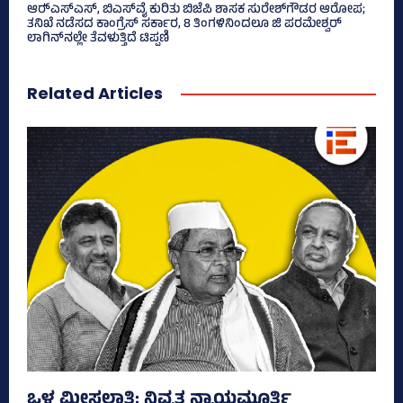
ಆರ್‍‌ಎಸ್‌ಎಸ್‌, ಬಿಎಸ್‌ವೈ ಕುರಿತು ಬಿಜೆಪಿ ಶಾಸಕ ಸುರೇಶ್‌ಗೌಡರ ಆರೋಪ;
ತನಿಖೆ ನಡೆಸದ ಕಾಂಗ್ರೆಸ್‌ ಸರ್ಕಾರ, 8 ತಿಂಗಳಿನಿಂದಲೂ ಜಿ ಪರಮೇಶ್ವರ್
ಲಾಗಿನ್‌ನಲ್ಲೇ ತೆವಳುತ್ತಿದೆ ಟಿಪ್ಪಣಿ
Related Articles
ಒಳ ಮೀಸಲಾತಿ; ನಿವೃತ್ತ ನ್ಯಾಯಮೂರ್ತಿ