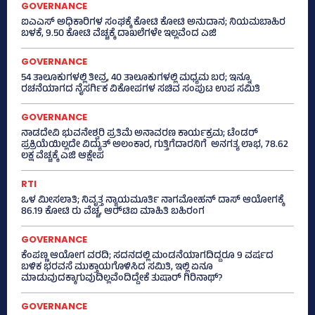
GOVERNANCE
ಐಎಎಸ್‌ ಅಧಿಕಾರಿಗಳ ಸಂಘಕ್ಕೆ ಕೋಟಿ ಕೋಟಿ ಅನುದಾನ; ನಿಯಮಬಾಹಿರ
ಬಳಕೆ, 9.50 ಕೋಟಿ ವೆಚ್ಚಕ್ಕೆ ದಾಖಲೆಗಳೇ ಇಲ್ಲವೆಂದ ಎಜಿ
GOVERNANCE
54 ತಾಲೂಕುಗಳಲ್ಲಿ ತೀವ್ರ, 40 ತಾಲೂಕುಗಳಲ್ಲಿ ಮಧ್ಯಮ ಬರ; ಇನ್ನೂ
ರಚನೆಯಾಗದ ನೈಸರ್ಗಿಕ ವಿಕೋಪಗಳ ಸಚಿವ ಸಂಪುಟ ಉಪ ಸಮಿತಿ
GOVERNANCE
ನಾಡದೇವಿ ಭುವನೇಶ್ವರಿ ಪ್ರತಿಮೆ ಅನಾವರಣ ಕಾರ್ಯಕ್ರಮ; ಟೆಂಡರ್
ಪ್ರಕ್ರಿಯೆಯಿಲ್ಲದೇ ವಿದ್ಯುತ್‌ ಅಲಂಕಾರ, ಗುತ್ತಿಗೆದಾರನಿಗೆ ಅನಗತ್ಯ ಲಾಭ, 78.62
ಲಕ್ಷ ವೆಚ್ಚಕ್ಕೆ ಎಜಿ ಆಕ್ಷೇಪ
RTI
ಒಳ ಮೀಸಲಾತಿ; ನಿವೃತ್ತ ನ್ಯಾಯಮೂರ್ತಿ ನಾಗಮೋಹನ್ ದಾಸ್ ಆಯೋಗಕ್ಕೆ
86.19 ಕೋಟಿ ರು ವೆಚ್ಚ, ಆರ್‍‌ಟಿಐ ಮಾಹಿತಿ ಬಹಿರಂಗ
GOVERNANCE
ಕೆಂಪಣ್ಣ ಆಯೋಗ ವರದಿ; ಸದನದಲ್ಲಿ ಮಂಡನೆಯಾಗದಿದ್ದರೂ 9 ವರ್ಷದ
ಬಳಿಕ ಭರವಸೆ ಮುಕ್ತಾಯಗೊಳಿಸಿದ ಸಮಿತಿ, ಇಲ್ಲಿ ಏನೂ
ಮಾಡುವುದಕ್ಕಾಗುವುದಿಲ್ಲವೆಂದಿದ್ದೇಕೆ ತುಷಾರ್ ಗಿರಿನಾಥ್?
GOVERNANCE