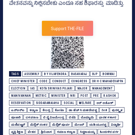
ವೇತನವನ್ನು ನಿಲ್ಲಿಸಬೇಕು ಎಂದೂ ಸಹ ಶಿಫಾರಸ್ಸು ಮಾಡಿತ್ತು.
Support THE-FILE
TAGS
ASSEMBLY
B Y VIJAYENDRA
BASAVARAJ
BJP
BOMMAI
CHIEF MINISTER
CODE
CONDUCT
CONGRESS
DR H C MAHADEVAPPA
ELECTION
IAS
KOTA SRINIVAS PUJARI
MAJOR
MANAGEMENT
MANIVANNAN
METRIC
MINISTER
NRI
POST
PRE
R ASHOK
RESERVATION
SIDDARAMAIAHA
SOCIAL
WELFARE
ಆರ್‌ ಅಶೋಕ್‌
ಎನ್‌ಆರ್‍ಐ
ಕಲ್ಯಾಣ
ಕೇಂದ್ರ
ಕೋಟಾ
ಡಾ ಹೆಚ್‌ ಸಿ ಮಹದೇವಪ್ಪ
ನೀತಿ
ಪುರಸ್ಕೃತ
ಪೂಜಾರಿ
ಬಸವರಾಜ
ಬಿ ವೈ ವಿಜಯೇಂದ್ರ
ಬಿಜೆಪಿ
ಬೊಮ್ಮಾಯಿ
ಭಾರತ ಸರ್ಕಾರ
ಮಣಿವಣ್ಣನ್‌
ಮೆಟ್ರಿಕ್‌ ನಂತರ
ಮೆಟ್ರಿಕ್‌ ಪೂರ್ವ
ಮೇಜರ್‍‌
ಯಡಿಯೂರಪ್ಪ
ವಿದ್ಯಾರ್ಥಿ
ವೃತ್ತಿ ಶಿಕ್ಷಣ
ವೇತನ
ಶ್ರೀನಿವಾಸ
ಸಮಾಜ ಕಲ್ಯಾಣ
ಸಿದ್ದರಾಮಯ್ಯ
ಹಿಂದುಳಿದ ವರ್ಗ