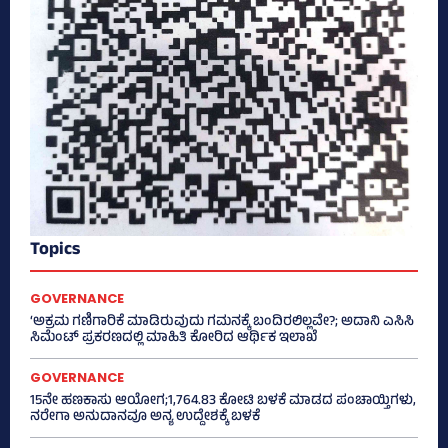
Topics
GOVERNANCE
‘ಅಕ್ರಮ ಗಣಿಗಾರಿಕೆ ಮಾಡಿರುವುದು ಗಮನಕ್ಕೆ ಬಂದಿರಲಿಲ್ಲವೇ?; ಅದಾನಿ ಎಸಿಸಿ
ಸಿಮೆಂಟ್ ಪ್ರಕರಣದಲ್ಲಿ ಮಾಹಿತಿ ಕೋರಿದ ಆರ್ಥಿಕ ಇಲಾಖೆ
GOVERNANCE
15ನೇ ಹಣಕಾಸು ಆಯೋಗ;1,764.83 ಕೋಟಿ ಬಳಕೆ ಮಾಡದ ಪಂಚಾಯ್ತಿಗಳು,
ನರೇಗಾ ಅನುದಾನವೂ ಅನ್ಯ ಉದ್ದೇಶಕ್ಕೆ ಬಳಕೆ