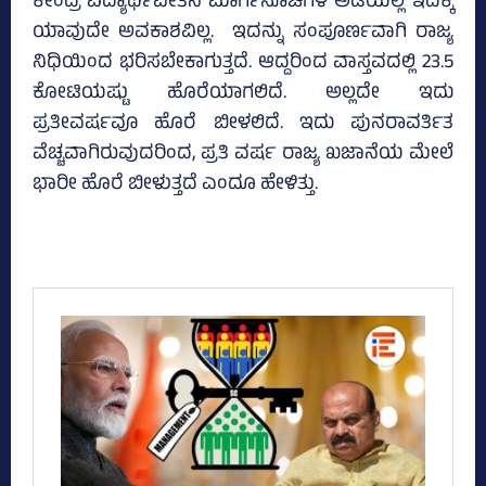
ಕೇಂದ್ರ ವಿದ್ಯಾರ್ಥಿವೇತನ ಮಾರ್ಗಸೂಚಿಗಳ ಅಡಿಯಲ್ಲಿ ಇದಕ್ಕೆ
ಯಾವುದೇ ಅವಕಾಶವಿಲ್ಲ. ಇದನ್ನು ಸಂಪೂರ್ಣವಾಗಿ ರಾಜ್ಯ
ನಿಧಿಯಿಂದ ಭರಿಸಬೇಕಾಗುತ್ತದೆ. ಆದ್ದರಿಂದ ವಾಸ್ತವದಲ್ಲಿ 23.5
ಕೋಟಿಯಷ್ಟು ಹೊರೆಯಾಗಲಿದೆ. ಅಲ್ಲದೇ ಇದು
ಪ್ರತೀವರ್ಷವೂ ಹೊರೆ ಬೀಳಲಿದೆ. ಇದು ಪುನರಾವರ್ತಿತ
ವೆಚ್ಚವಾಗಿರುವುದರಿಂದ, ಪ್ರತಿ ವರ್ಷ ರಾಜ್ಯ ಖಜಾನೆಯ ಮೇಲೆ
ಭಾರೀ ಹೊರೆ ಬೀಳುತ್ತದೆ ಎಂದೂ ಹೇಳಿತ್ತು.