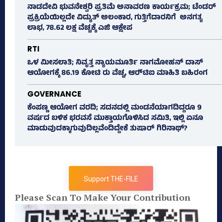
ನಾಡದೇವಿ ಭುವನೇಶ್ವರಿ ಪ್ರತಿಮೆ ಅನಾವರಣ ಕಾರ್ಯಕ್ರಮ; ಟೆಂಡರ್
ಪ್ರಕ್ರಿಯೆಯಿಲ್ಲದೇ ವಿದ್ಯುತ್‌ ಅಲಂಕಾರ, ಗುತ್ತಿಗೆದಾರನಿಗೆ ಅನಗತ್ಯ
ಲಾಭ, 78.62 ಲಕ್ಷ ವೆಚ್ಚಕ್ಕೆ ಎಜಿ ಆಕ್ಷೇಪ
RTI
ಒಳ ಮೀಸಲಾತಿ; ನಿವೃತ್ತ ನ್ಯಾಯಮೂರ್ತಿ ನಾಗಮೋಹನ್ ದಾಸ್
ಆಯೋಗಕ್ಕೆ 86.19 ಕೋಟಿ ರು ವೆಚ್ಚ, ಆರ್‍‌ಟಿಐ ಮಾಹಿತಿ ಬಹಿರಂಗ
GOVERNANCE
ಕೆಂಪಣ್ಣ ಆಯೋಗ ವರದಿ; ಸದನದಲ್ಲಿ ಮಂಡನೆಯಾಗದಿದ್ದರೂ 9
ವರ್ಷದ ಬಳಿಕ ಭರವಸೆ ಮುಕ್ತಾಯಗೊಳಿಸಿದ ಸಮಿತಿ, ಇಲ್ಲಿ ಏನೂ
ಮಾಡುವುದಕ್ಕಾಗುವುದಿಲ್ಲವೆಂದಿದ್ದೇಕೆ ತುಷಾರ್ ಗಿರಿನಾಥ್?
Support THE-FILE
Please Scan To Make Your Contribution