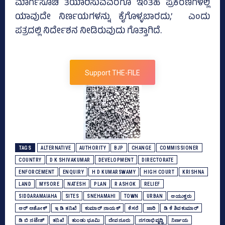
ಮಾರ್ಗಸೂಚಿ ತಯಾರಿಸುವವರೆಗೂ ಇಂತಹ ಪ್ರಕರಣಗಳಲ್ಲಿ
ಯಾವುದೇ ನಿರ್ಣಯಗಳನ್ನು ಕೈಗೊಳ್ಳಬಾರದು,’ ಎಂದು
ಪತ್ರದಲ್ಲಿ ನಿರ್ದೇಶನ ನೀಡಿರುವುದು ಗೊತ್ತಾಗಿದೆ.
Support THE-FILE
TAGS
ALTERNATIVE
AUTHORITY
BJP
CHANGE
COMMISSIONER
COUNTRY
D K SHIVAKUMAR
DEVELOPMENT
DIRECTORATE
ENFORCEMENT
ENQUIRY
H D KUMARSWAMY
HIGH COURT
KRISHNA
LAND
MYSORE
NATESH
PLAN
R ASHOK
RELIEF
SIDDARAMAIAHA
SITES
SNEHAMAHI
TOWN
URBAN
ಆಯುಕ್ತರು
ಆರ್‌ ಅಶೋಕ್‌
ಇ ಡಿ ತನಿಖೆ
ಕುಮಾರ್‌ ನಾಯಕ್‌
ಕೆಸರೆ
ಜಾರಿ
ಡಿ ಕೆ ಶಿವಕುಮಾರ್
ಡಿ ಬಿ ನಟೇಶ್
ತನಿಖೆ
ತುಂಡು ಭೂಮಿ
ದೇವನೂರು
ನಗರಾಭಿವೃದ್ಧಿ
ನಿರ್ಣಯ