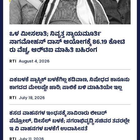
ಒಳ ಮೀಸಲಾತಿ; ನಿವೃತ್ತ ನ್ಯಾಯಮೂರ್ತಿ
ನಾಗಮೋಹನ್ ದಾಸ್ ಆಯೋಗಕ್ಕೆ 86.19 ಕೋಟಿ
ರು ವೆಚ್ಚ, ಆರ್‍‌ಟಿಐ ಮಾಹಿತಿ ಬಹಿರಂಗ
RTI
August 4, 2026
ಏಕಬಳಕೆ ಪ್ಲಾಸ್ಟಿಕ್‌ ಬಳಕೆಗಿಲ್ಲ ಕಡಿವಾಣ, ನಿಷೇಧದ ಕಾನೂನು
ಕಾಗದದ ಮೇಲಷ್ಟೇ ಜಾರಿ; ಪಾಲಿಕೆ ಬಳಿ ಮಾಹಿತಿಯೇ ಇಲ್ಲ
RTI
July 18, 2026
ಕಸದ ವಾಹನಗಳ ಇಂಧನಕ್ಕೆ ಸಾವಿರಾರು ಲೀಟರ್‌
ಪೆಟ್ರೋಲ್, ಡೀಸೆಲ್ ಬಳಕೆ; ನಗರಾಭಿವೃದ್ಧಿ ಸಚಿವರ ತವರಲ್ಲೇ
ಇ ವಿ ವಾಹನಗಳ ಬಳಕೆಗೆ ಉದಾಸೀನತೆ
RTI
July 11, 2026