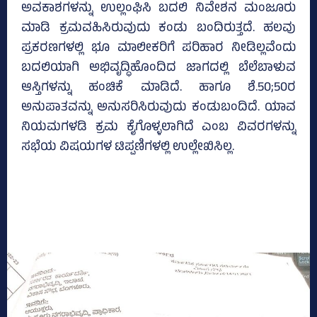
ಅವಕಾಶಗಳನ್ನು ಉಲ್ಲಂಘಿಸಿ ಬದಲಿ ನಿವೇಶನ ಮಂಜೂರು
ಮಾಡಿ ಕ್ರಮವಹಿಸಿರುವುದು ಕಂಡು ಬಂದಿರುತ್ತದೆ. ಹಲವು
ಪ್ರಕರಣಗಳಲ್ಲಿ ಭೂ ಮಾಲೀಕರಿಗೆ ಪರಿಹಾರ ನೀಡಿಲ್ಲವೆಂದು
ಬದಲಿಯಾಗಿ ಅಭಿವೃದ್ಧಿಹೊಂದಿದ ಜಾಗದಲ್ಲಿ ಬೆಲೆಬಾಳುವ
ಆಸ್ತಿಗಳನ್ನು ಹಂಚಿಕೆ ಮಾಡಿದೆ. ಹಾಗೂ ಶೆ.50;50ರ
ಅನುಪಾತವನ್ನು ಅನುಸರಿಸಿರುವುದು ಕಂಡುಬಂದಿದೆ. ಯಾವ
ನಿಯಮಗಳಡಿ ಕ್ರಮ ಕೈಗೊಳ್ಳಲಾಗಿದೆ ಎಂಬ ವಿವರಗಳನ್ನು
ಸಭೆಯ ವಿಷಯಗಳ ಟಿಪ್ಪಣಿಗಳಲ್ಲಿ ಉಲ್ಲೇಖಿಸಿಲ್ಲ.