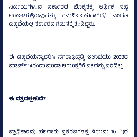
ನಿರ್ಣಯಗಳಿಂದ ಸರ್ಕಾರದ ಬೊಕ್ಕಸಕ್ಕೆ ಆರ್ಥಿಕ ನಷ್ಟ
ಉಂಟಾಗುತ್ತಿರುವುದನ್ನು ಗಮನಿಸಬಹುದಾಗಿದೆ,’ ಎಂದೂ
ಟಿಪ್ಪಣಿಯಲ್ಲಿ ಸರ್ಕಾರದ ಗಮನಕ್ಕೆ ತಂದಿದ್ದರು.
ಈ ಟಿಪ್ಪಣಿಯನ್ನಾಧರಿಸಿ ನಗರಾಭಿವೃದ್ದಿ ಇಲಾಖೆಯು 2023ರ
ಮಾರ್ಚ್‌ 14ರಂದು ಮುಡಾ ಆಯುಕ್ತರಿಗೆ ಪತ್ರವನ್ನು ಬರೆದಿತ್ತು.
ಈ ಪತ್ರದಲ್ಲೇನಿದೆ?
ಪ್ರಾಧಿಕಾರವು ಹಲವಾರು ಪ್ರಕರಣಗಳಲ್ಲಿ ನಿಯಮ 16 (1)ರ