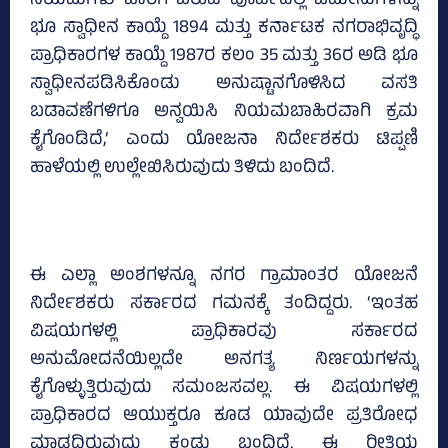
ನಿಯಮಗಳು ಜಾರಿಗೆ ಬರುವ ಪೂರ್ವದಲ್ಲಿ ಜಮೀನುಗಳನ್ನು
ಭೂ ಸ್ವಾಧೀನ ಕಾಯ್ದೆ 1894 ಮತ್ತು ಕರ್ನಾಟಕ ನಗರಾಭಿವೃದ್ಧಿ
ಪ್ರಾಧಿಕಾರಗಳ ಕಾಯ್ದೆ 1987ರ ಕಲಂ 35 ಮತ್ತು 36ರ ಅಡಿ ಭೂ
ಸ್ವಾಧೀನಪಡಿಸಿಕೊಂಡು ಅನುಷ್ಟಾನಗೊಳಿಸಿದ ವಸತಿ
ಬಡಾವಣೆಗಳಿಗೂ ಅನ್ವಯಿಸಿ ನಿಯಮಬಾಹಿರವಾಗಿ ಕ್ರಮ
ಕೈಗೊಂಡಿದೆ,’ ಎಂದು ಯೋಜನಾ ನಿರ್ದೇಶಕರು ಟಿಪ್ಪಣಿ
ಹಾಳೆಯಲ್ಲಿ ಉಲ್ಲೇಖಿಸಿರುವುದು ತಿಳಿದು ಬಂದಿದೆ.
ಈ ಎಲ್ಲಾ ಅಂಶಗಳನ್ನೂ ನಗರ ಗ್ರಾಮಾಂತರ ಯೋಜನೆ
ನಿರ್ದೇಶಕರು ಸರ್ಕಾರದ ಗಮನಕ್ಕೆ ತಂದಿದ್ದರು. ‘ಇಂತಹ
ವಿಷಯಗಳಲ್ಲಿ ಪ್ರಾಧಿಕಾರವು ಸರ್ಕಾರದ
ಅನುಮೋದನೆಯಿಲ್ಲದೇ ಅನಗತ್ಯ ನಿರ್ಣಯಗಳನ್ನು
ಕೈಗೊಳ್ಳುತ್ತಿರುವುದು ಸಮಂಜಸವಲ್ಲ. ಈ ವಿಷಯಗಳಲ್ಲಿ
ಪ್ರಾಧಿಕಾರದ ಆಯುಕ್ತರೂ ಕೂಡ ಯಾವುದೇ ಪ್ರತಿರೋಧ
ಮಾಡದಿರುವುದು ಕಂಡು ಬಂದಿದೆ. ಈ ರೀತಿಯ