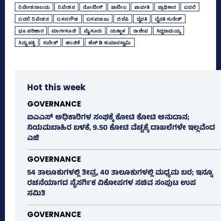
ನಿರ್ದೇಶನಾಲಯ
ನಿವೇಶನ
ನೋಟೀಸ್‌
ಪಾಟೀಲ
ಪಾರ್ವತಿ
ಪ್ರಾಧಿಕಾರ
ಬದಲಿ
ಬದಲಿ ನಿವೇಶನ
ಬಸನಗೌಡ
ಬಸವರಾಜು
ಬಿಜೆಪಿ
ಬೈರತಿ
ಬೈರತಿ ಸುರೇಶ್‌
ಭೂ ಪರಿಹಾರ
ಮಾರ್ಗಸೂಚಿ
ಮೈಸೂರು
ಯತ್ನಾಳ
ರಾಜೀವ
ಸಿದ್ದರಾಮಯ್ಯ
ಸಿದ್ದು ಪತ್ನಿ
ಸುರೇಶ್‌
ಹಂಚಿಕೆ
ಹೆಚ್‌ ಡಿ ಕುಮಾರಸ್ವಾಮಿ
Hot this week
GOVERNANCE
ಐಎಎಸ್‌ ಅಧಿಕಾರಿಗಳ ಸಂಘಕ್ಕೆ ಕೋಟಿ ಕೋಟಿ ಅನುದಾನ;
ನಿಯಮಬಾಹಿರ ಬಳಕೆ, 9.50 ಕೋಟಿ ವೆಚ್ಚಕ್ಕೆ ದಾಖಲೆಗಳೇ ಇಲ್ಲವೆಂದ
ಎಜಿ
GOVERNANCE
54 ತಾಲೂಕುಗಳಲ್ಲಿ ತೀವ್ರ, 40 ತಾಲೂಕುಗಳಲ್ಲಿ ಮಧ್ಯಮ ಬರ; ಇನ್ನೂ
ರಚನೆಯಾಗದ ನೈಸರ್ಗಿಕ ವಿಕೋಪಗಳ ಸಚಿವ ಸಂಪುಟ ಉಪ
ಸಮಿತಿ
GOVERNANCE