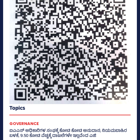
Topics
GOVERNANCE
ಐಎಎಸ್‌ ಅಧಿಕಾರಿಗಳ ಸಂಘಕ್ಕೆ ಕೋಟಿ ಕೋಟಿ ಅನುದಾನ; ನಿಯಮಬಾಹಿರ
ಬಳಕೆ, 9.50 ಕೋಟಿ ವೆಚ್ಚಕ್ಕೆ ದಾಖಲೆಗಳೇ ಇಲ್ಲವೆಂದ ಎಜಿ