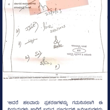
‘ಆದರೆ ಹಲವಾರು ಪ್ರಕರಣಗಳನ್ನು ಗಮನಿಸಲಾಗಿ ಈ