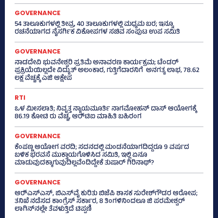
GOVERNANCE
54 ತಾಲೂಕುಗಳಲ್ಲಿ ತೀವ್ರ, 40 ತಾಲೂಕುಗಳಲ್ಲಿ ಮಧ್ಯಮ ಬರ; ಇನ್ನೂ
ರಚನೆಯಾಗದ ನೈಸರ್ಗಿಕ ವಿಕೋಪಗಳ ಸಚಿವ ಸಂಪುಟ ಉಪ ಸಮಿತಿ
GOVERNANCE
ನಾಡದೇವಿ ಭುವನೇಶ್ವರಿ ಪ್ರತಿಮೆ ಅನಾವರಣ ಕಾರ್ಯಕ್ರಮ; ಟೆಂಡರ್
ಪ್ರಕ್ರಿಯೆಯಿಲ್ಲದೇ ವಿದ್ಯುತ್‌ ಅಲಂಕಾರ, ಗುತ್ತಿಗೆದಾರನಿಗೆ ಅನಗತ್ಯ ಲಾಭ, 78.62
ಲಕ್ಷ ವೆಚ್ಚಕ್ಕೆ ಎಜಿ ಆಕ್ಷೇಪ
RTI
ಒಳ ಮೀಸಲಾತಿ; ನಿವೃತ್ತ ನ್ಯಾಯಮೂರ್ತಿ ನಾಗಮೋಹನ್ ದಾಸ್ ಆಯೋಗಕ್ಕೆ
86.19 ಕೋಟಿ ರು ವೆಚ್ಚ, ಆರ್‍‌ಟಿಐ ಮಾಹಿತಿ ಬಹಿರಂಗ
GOVERNANCE
ಕೆಂಪಣ್ಣ ಆಯೋಗ ವರದಿ; ಸದನದಲ್ಲಿ ಮಂಡನೆಯಾಗದಿದ್ದರೂ 9 ವರ್ಷದ
ಬಳಿಕ ಭರವಸೆ ಮುಕ್ತಾಯಗೊಳಿಸಿದ ಸಮಿತಿ, ಇಲ್ಲಿ ಏನೂ
ಮಾಡುವುದಕ್ಕಾಗುವುದಿಲ್ಲವೆಂದಿದ್ದೇಕೆ ತುಷಾರ್ ಗಿರಿನಾಥ್?
GOVERNANCE
ಆರ್‍‌ಎಸ್‌ಎಸ್‌, ಬಿಎಸ್‌ವೈ ಕುರಿತು ಬಿಜೆಪಿ ಶಾಸಕ ಸುರೇಶ್‌ಗೌಡರ ಆರೋಪ;
ತನಿಖೆ ನಡೆಸದ ಕಾಂಗ್ರೆಸ್‌ ಸರ್ಕಾರ, 8 ತಿಂಗಳಿನಿಂದಲೂ ಜಿ ಪರಮೇಶ್ವರ್
ಲಾಗಿನ್‌ನಲ್ಲೇ ತೆವಳುತ್ತಿದೆ ಟಿಪ್ಪಣಿ