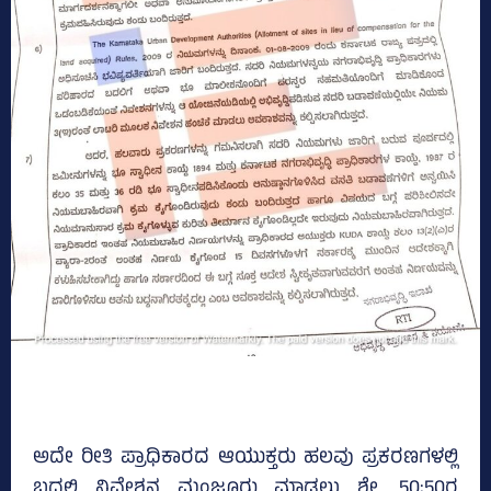
ಅದೇ ರೀತಿ ಪ್ರಾಧಿಕಾರದ ಆಯುಕ್ತರು ಹಲವು ಪ್ರಕರಣಗಳಲ್ಲಿ
ಬದಲಿ ನಿವೇಶನ ಮಂಜೂರು ಮಾಡಲು ಶೇ. 50;50ರ