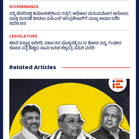
GOVERNANCE
ಪತ್ನಿ ಹೆಸರಿನಲ್ಲಿ ಕಿಯೋನಿಕ್ಸ್‌ನಿಂದ ಗುತ್ತಿಗೆ, ಅಧಿಕಾರ ದುರುಪಯೋಗ ಆರೋಪ;
ಸೂಕ್ತ ವಿವರಣೆ ನೀಡಲು ಐಪಿಎಸ್‌ ಚಂದ್ರಶೇಖರ್‍‌ಗೆ ಮುಖ್ಯ ಕಾರ್ಯದರ್ಶಿ
ನಿರ್ದೇಶನ
LEGISLATURE
ಕಳಪೆ ಶಸ್ತ್ರಾಸ್ತ್ರ ಖರೀದಿ; ಸರ್ಕಾರದ ಬೊಕ್ಕಸಕ್ಕೆ 62.10 ಕೋಟಿ ನಷ್ಟ, ಗಂಭೀರ
ಲೋಪ ಪತ್ತೆ ಹಚ್ಚಿದ ಸಾರ್ವಜನಿಕ ಲೆಕ್ಕಪತ್ರ ಸಮಿತಿ ವರದಿ
Related Articles