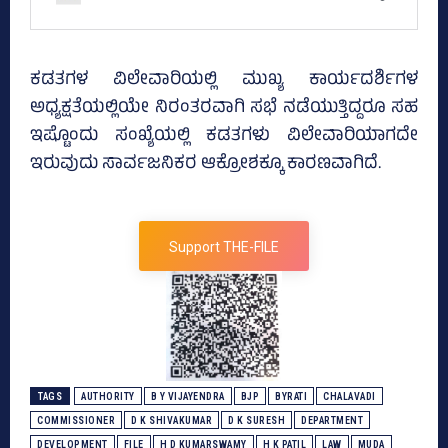
ಕಡತಗಳ ವಿಲೇವಾರಿಯಲ್ಲಿ ಮುಖ್ಯ ಕಾರ್ಯದರ್ಶಿಗಳ
ಅಧ್ಯಕ್ಷತೆಯಲ್ಲಿಯೇ ನಿರಂತರವಾಗಿ ಸಭೆ ನಡೆಯುತ್ತಿದ್ದರೂ ಸಹ
ಇಷ್ಟೊಂದು ಸಂಖ್ಯೆಯಲ್ಲಿ ಕಡತಗಳು ವಿಲೇವಾರಿಯಾಗದೇ
ಇರುವುದು ಸಾರ್ವಜನಿಕರ ಆಕ್ರೋಶಕ್ಕೂ ಕಾರಣವಾಗಿದೆ.
Support THE-FILE
TAGS
AUTHORITY
B Y VIJAYENDRA
BJP
BYRATI
CHALAVADI
COMMISSIONER
D K SHIVAKUMAR
D K SURESH
DEPARTMENT
DEVELOPMENT
FILE
H D KUMARSWAMY
H K PATIL
LAW
MUDA