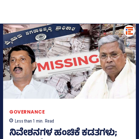
GOVERNANCE
Less than 1
min.
Read
ನಿವೇಶನಗಳ ಹಂಚಿಕೆ ಕಡತಗಳು;