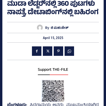
ಮುಡಾ ಲೆಡ್ಜರ್‍‌ನಲ್ಲಿ 360 ಪುಟಗಳು
ನಾಪತ್ತೆ, ಡೇಟಾಬಿಂಗ್‌ನಲ್ಲಿ ಬಹಿರಂಗ
By
ಜಿ ಮಹಂತೇಶ್
April 15, 2025
Support THE-FILE
ಬೆಂಗಳೂರು;
ಸಿದ್ದರಾಮಯ್ಯ ಅವರು ಮುಖ್ಯಮಂತ್ರಿಯಾಗಿದ್ದ