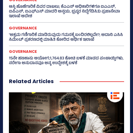
ಆಸ್ತಿ ಹೊಣೆಗಾರಿಕೆ ವಿವರ ದಾಖಲು; ಕೆಎಎಸ್ ಅಧಿಕಾರಿಗಳಿಗೂ ಐಎಎಸ್‌,
ಐಪಿಎಸ್‌, ಐಎಫ್‌ಎಸ್‌ ಮಾದರಿ ಅನ್ವಯ, ಭ್ರಷ್ಟರ ನಿದ್ದೆಗೆಡಿಸಿತು ಪ್ರಜಾಸೇವಾ
ಇಲಾಖೆ ಆದೇಶ
GOVERNANCE
‘ಅಕ್ರಮ ಗಣಿಗಾರಿಕೆ ಮಾಡಿರುವುದು ಗಮನಕ್ಕೆ ಬಂದಿರಲಿಲ್ಲವೇ?; ಅದಾನಿ ಎಸಿಸಿ
ಸಿಮೆಂಟ್ ಪ್ರಕರಣದಲ್ಲಿ ಮಾಹಿತಿ ಕೋರಿದ ಆರ್ಥಿಕ ಇಲಾಖೆ
GOVERNANCE
15ನೇ ಹಣಕಾಸು ಆಯೋಗ;1,764.83 ಕೋಟಿ ಬಳಕೆ ಮಾಡದ ಪಂಚಾಯ್ತಿಗಳು,
ನರೇಗಾ ಅನುದಾನವೂ ಅನ್ಯ ಉದ್ದೇಶಕ್ಕೆ ಬಳಕೆ
Related Articles