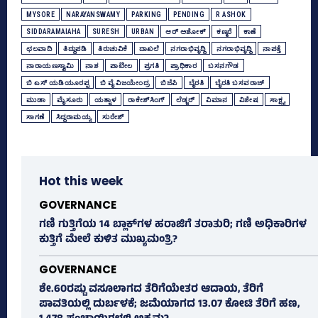
MYSORE
NARAYANSWAMY
PARKING
PENDING
R ASHOK
SIDDARAMAIAHA
SURESH
URBAN
ಆರ್‌ ಅಶೋಕ್‌
ಕಣ್ಮರೆ
ಕಾಣೆ
ಛಲವಾದಿ
ತಿದ್ದುಪಡಿ
ತಿರುಚುವಿಕೆ
ದಾಖಲೆ
ನಗರಾಭಿವೃದ್ದಿ
ನಗರಾಭಿವೃದ್ಧಿ
ನಾಪತ್ತೆ
ನಾರಾಯಣಸ್ವಾಮಿ
ನಾಶ
ಪಾಟೀಲ
ಪ್ರಗತಿ
ಪ್ರಾಧಿಕಾರ
ಬಸನಗೌಡ
ಬಿ ಎಸ್ ಯಡಿಯೂರಪ್ಪ
ಬಿ ವೈ ವಿಜಯೇಂದ್ರ
ಬಿಜೆಪಿ
ಬೈರತಿ
ಬೈರತಿ ಬಸವರಾಜ್
ಮುಡಾ
ಮೈಸೂರು
ಯತ್ನಾಳ
ರಾಕೇಶ್‌ಸಿಂಗ್‌
ಲೆಡ್ಜರ್
ವಿಮಾನ
ವಿಶೇಷ
ಸಾಕ್ಷ್ಯ
ಸಾಗಣೆ
ಸಿದ್ದರಾಮಯ್ಯ
ಸುರೇಶ್‌
Hot this week
GOVERNANCE
ಗಣಿ ಗುತ್ತಿಗೆಯ 14 ಬ್ಲಾಕ್‌ಗಳ ಹರಾಜಿಗೆ ತರಾತುರಿ; ಗಣಿ ಅಧಿಕಾರಿಗಳ
ಕುತ್ತಿಗೆ ಮೇಲೆ ಕುಳಿತ ಮುಖ್ಯಮಂತ್ರಿ?
GOVERNANCE
ಶೇ.60ರಷ್ಟು ವಸೂಲಾಗದ ತೆರಿಗೆಯೇತರ ಆದಾಯ, ತೆರಿಗೆ
ಪಾವತಿಯಲ್ಲಿ ದುರ್ಬಳಕೆ; ಜಮೆಯಾಗದ 13.07 ಕೋಟಿ ತೆರಿಗೆ ಹಣ,