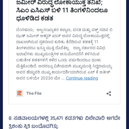
8 ಸಚಿವಾಲಯಗಳಲ್ಲಿ 35,471 ಕಡತಗಳು ವಿಲೇವಾರಿ ಆಗದೇ
ತ್ರಿಶಂಕು ಸ್ಥಿತಿ ಬಂದೊದಗಿತ್ತು.