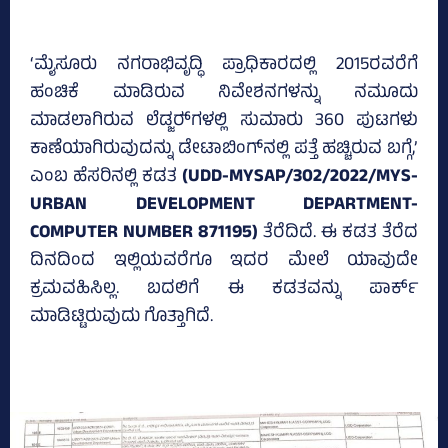
‘ಮೈಸೂರು ನಗರಾಭಿವೃದ್ಧಿ ಪ್ರಾಧಿಕಾರದಲ್ಲಿ 2015ರವರೆಗೆ
ಹಂಚಿಕೆ ಮಾಡಿರುವ ನಿವೇಶನಗಳನ್ನು ನಮೂದು
ಮಾಡಲಾಗಿರುವ ಲೆಡ್ಜರ್‍‌ಗಳಲ್ಲಿ ಸುಮಾರು 360 ಪುಟಗಳು
ಕಾಣೆಯಾಗಿರುವುದನ್ನು ಡೇಟಾಬಿಂಗ್‌ನಲ್ಲಿ ಪತ್ತೆ ಹಚ್ಚಿರುವ ಬಗ್ಗೆ,’
ಎಂಬ ಹೆಸರಿನಲ್ಲಿ ಕಡತ
(UDD-MYSAP/302/2022/MYS-
URBAN DEVELOPMENT DEPARTMENT-
COMPUTER NUMBER 871195)
ತೆರೆದಿದೆ. ಈ ಕಡತ ತೆರೆದ
ದಿನದಿಂದ ಇಲ್ಲಿಯವರೆಗೂ ಇದರ ಮೇಲೆ ಯಾವುದೇ
ಕ್ರಮವಹಿಸಿಲ್ಲ. ಬದಲಿಗೆ ಈ ಕಡತವನ್ನು ಪಾರ್ಕ್
ಮಾಡಿಟ್ಟಿರುವುದು ಗೊತ್ತಾಗಿದೆ.