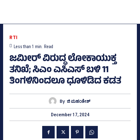
RTI
Less than 1
min.
Read
ಜಮೀರ್ ವಿರುದ್ಧ ಲೋಕಾಯುಕ್ತ
ತನಿಖೆ; ಸಿಎಂ ಎಸಿಎಸ್‌ ಬಳಿ 11
ತಿಂಗಳಿನಿಂದಲೂ ಧೂಳಿಡಿದ ಕಡತ
By
ಜಿ ಮಹಂತೇಶ್
December 17, 2024