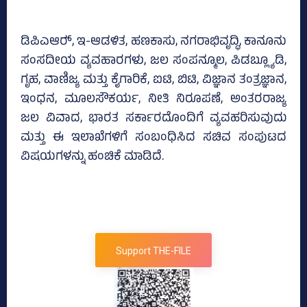
ಡಿಪಿಎಆರ್‍‌, ಇ-ಆಡಳಿತ, ಹಣಕಾಸು, ನಗರಾಭಿವೃದ್ಧಿ, ಕಾನೂನು
ಸಂಸದೀಯ ವ್ಯವಹಾರಗಳು, ಜಲ ಸಂಪನ್ಮೂಲ, ಪಿಡಬ್ಲ್ಯೂಡಿ,
ಗೃಹ, ವಾಣಿಜ್ಯ ಮತ್ತು ಕೈಗಾರಿಕೆ, ಐಟಿ, ಬಿಟಿ, ವಿಜ್ಞಾನ ತಂತ್ರಜ್ಞಾನ,
ಇಂಧನ, ಮೂಲಸೌಕರ್ಯ, ನೀತಿ ನಿರೂಪಣೆ, ಅಂತರರಾಜ್ಯ
ಜಲ ವಿವಾದ, ಭಾರತ ಸರ್ಕಾರದೊಂದಿಗೆ ವ್ಯವಹರಿಸುವುದು
ಮತ್ತು ಈ ಇಲಾಖೆಗಳಿಗೆ ಸಂಬಂಧಿಸಿದ ಸಚಿವ ಸಂಪುಟದ
ವಿಷಯಗಳನ್ನು ಹಂಚಿಕೆ ಮಾಡಿದೆ.
Support THE-FILE