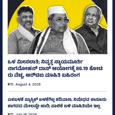
ಒಳ ಮೀಸಲಾತಿ; ನಿವೃತ್ತ ನ್ಯಾಯಮೂರ್ತಿ
ನಾಗಮೋಹನ್ ದಾಸ್ ಆಯೋಗಕ್ಕೆ 86.19 ಕೋಟಿ
ರು ವೆಚ್ಚ, ಆರ್‍‌ಟಿಐ ಮಾಹಿತಿ ಬಹಿರಂಗ
RTI
August 4, 2026
ಏಕಬಳಕೆ ಪ್ಲಾಸ್ಟಿಕ್‌ ಬಳಕೆಗಿಲ್ಲ ಕಡಿವಾಣ, ನಿಷೇಧದ ಕಾನೂನು
ಕಾಗದದ ಮೇಲಷ್ಟೇ ಜಾರಿ; ಪಾಲಿಕೆ ಬಳಿ ಮಾಹಿತಿಯೇ ಇಲ್ಲ
RTI
July 18, 2026