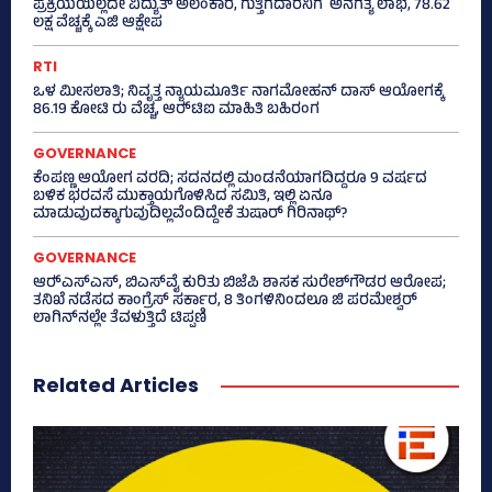
ಪ್ರಕ್ರಿಯೆಯಿಲ್ಲದೇ ವಿದ್ಯುತ್‌ ಅಲಂಕಾರ, ಗುತ್ತಿಗೆದಾರನಿಗೆ ಅನಗತ್ಯ ಲಾಭ, 78.62
ಲಕ್ಷ ವೆಚ್ಚಕ್ಕೆ ಎಜಿ ಆಕ್ಷೇಪ
RTI
ಒಳ ಮೀಸಲಾತಿ; ನಿವೃತ್ತ ನ್ಯಾಯಮೂರ್ತಿ ನಾಗಮೋಹನ್ ದಾಸ್ ಆಯೋಗಕ್ಕೆ
86.19 ಕೋಟಿ ರು ವೆಚ್ಚ, ಆರ್‍‌ಟಿಐ ಮಾಹಿತಿ ಬಹಿರಂಗ
GOVERNANCE
ಕೆಂಪಣ್ಣ ಆಯೋಗ ವರದಿ; ಸದನದಲ್ಲಿ ಮಂಡನೆಯಾಗದಿದ್ದರೂ 9 ವರ್ಷದ
ಬಳಿಕ ಭರವಸೆ ಮುಕ್ತಾಯಗೊಳಿಸಿದ ಸಮಿತಿ, ಇಲ್ಲಿ ಏನೂ
ಮಾಡುವುದಕ್ಕಾಗುವುದಿಲ್ಲವೆಂದಿದ್ದೇಕೆ ತುಷಾರ್ ಗಿರಿನಾಥ್?
GOVERNANCE
ಆರ್‍‌ಎಸ್‌ಎಸ್‌, ಬಿಎಸ್‌ವೈ ಕುರಿತು ಬಿಜೆಪಿ ಶಾಸಕ ಸುರೇಶ್‌ಗೌಡರ ಆರೋಪ;
ತನಿಖೆ ನಡೆಸದ ಕಾಂಗ್ರೆಸ್‌ ಸರ್ಕಾರ, 8 ತಿಂಗಳಿನಿಂದಲೂ ಜಿ ಪರಮೇಶ್ವರ್
ಲಾಗಿನ್‌ನಲ್ಲೇ ತೆವಳುತ್ತಿದೆ ಟಿಪ್ಪಣಿ
Related Articles