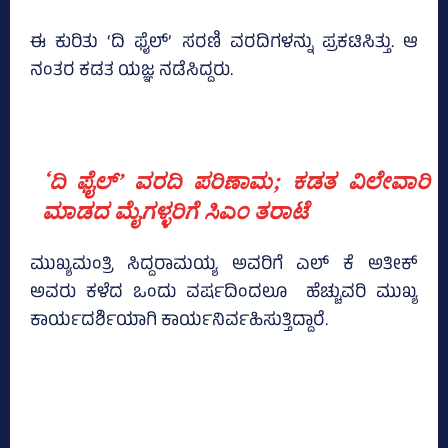
ಈ ಕುರಿತು ‘ದಿ ಫೈಲ್‌’ ಸರಣಿ ವರದಿಗಳನ್ನು ಪ್ರಕಟಿಸಿತ್ತು. ಆ
ನಂತರ ಕಡತ ಯಜ್ಞ ನಡೆಸಿದ್ದರು.
‘ದಿ ಫೈಲ್‌’ ವರದಿ ಪರಿಣಾಮ; ಕಡತ ವಿಲೇವಾರಿ
ಮಾಡದ ಮೈಗಳ್ಳರಿಗೆ ಸಿಎಂ ತರಾಟೆ
ಮುಖ್ಯಮಂತ್ರಿ ಸಿದ್ದರಾಮಯ್ಯ ಅವರಿಗೆ ಎಲ್‌ ಕೆ ಅತೀಕ್‌
ಅವರು ಕಳೆದ ಒಂದು ವರ್ಷದಿಂದಲೂ ಹೆಚ್ಚುವರಿ ಮುಖ್ಯ
ಕಾರ್ಯದರ್ಶಿಯಾಗಿ ಕಾರ್ಯನಿರ್ವಹಿಸುತ್ತಿದ್ದಾರೆ.