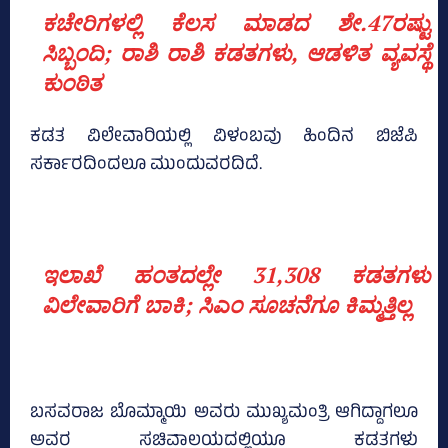
ಕಚೇರಿಗಳಲ್ಲಿ ಕೆಲಸ ಮಾಡದ ಶೇ.47ರಷ್ಟು
ಸಿಬ್ಬಂದಿ; ರಾಶಿ ರಾಶಿ ಕಡತಗಳು, ಆಡಳಿತ ವ್ಯವಸ್ಥೆ
ಕುಂಠಿತ
ಕಡತ ವಿಲೇವಾರಿಯಲ್ಲಿ ವಿಳಂಬವು ಹಿಂದಿನ ಬಿಜೆಪಿ
ಸರ್ಕಾರದಿಂದಲೂ ಮುಂದುವರದಿದೆ.
ಇಲಾಖೆ ಹಂತದಲ್ಲೇ 31,308 ಕಡತಗಳು
ವಿಲೇವಾರಿಗೆ ಬಾಕಿ; ಸಿಎಂ ಸೂಚನೆಗೂ ಕಿಮ್ಮತ್ತಿಲ್ಲ
ಬಸವರಾಜ ಬೊಮ್ಮಾಯಿ ಅವರು ಮುಖ್ಯಮಂತ್ರಿ ಆಗಿದ್ದಾಗಲೂ
ಅವರ ಸಚಿವಾಲಯದಲ್ಲಿಯೂ ಕಡತಗಳು