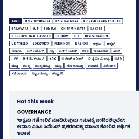
TAGS
B S YEDIYURAPPA
B Y VIJAYENDRA
B Z ZAMEER AHMED KHAN
BASAVARAJ
BJP
BOMMAI
CHIEF MINISTER
DA CASE
DISPROPOTINAITE ASSETS
ENQUIRY
FILE
INVESTIGATION
L K ATHEEQ
LOKAYUKTA
PENDINGS
R ASHOK
ಅಕ್ರಮ
ಅಹ್ಮದ್‌
ಆದಾಯ
ಆರ್‌ ಅಶೋಕ್‌
ಆಸ್ತಿ
ಎಲ್‌ ಕೆ ಅತೀಕ್‌
ಕಡತ
ಕಾರ್ಯದರ್ಶಿ
ಖಾನ್‌
ಗಳಿಕೆ
ಡಿ ಕೆ ಶಿವಕುಮಾರ್
ತನಿಖೆ
ಬಿ ಝಡ್‌ ಜಮೀರ್‍‌
ಬಿ ವೈ ವಿಜಯೇಂದ್ರ
ಬಿಜೆಪಿ
ಮುಕ್ತಿ
ಮುಖ್ಯ
ಮುಖ್ಯಮಂತ್ರಿ
ಯಜ್ಞ
ಲೋಕಾಯುಕ್ತ
ವಿಚಾರಣೆ
ವಿಲೇವಾರಿ
ಸಚಿವಾಲಯ
ಸಿದ್ದರಾಮಯ್ಯ
ಹೆಚ್ಚುವರಿ
Hot this week
GOVERNANCE
‘ಅಕ್ರಮ ಗಣಿಗಾರಿಕೆ ಮಾಡಿರುವುದು ಗಮನಕ್ಕೆ ಬಂದಿರಲಿಲ್ಲವೇ?;
ಅದಾನಿ ಎಸಿಸಿ ಸಿಮೆಂಟ್ ಪ್ರಕರಣದಲ್ಲಿ ಮಾಹಿತಿ ಕೋರಿದ ಆರ್ಥಿಕ
ಇಲಾಖೆ