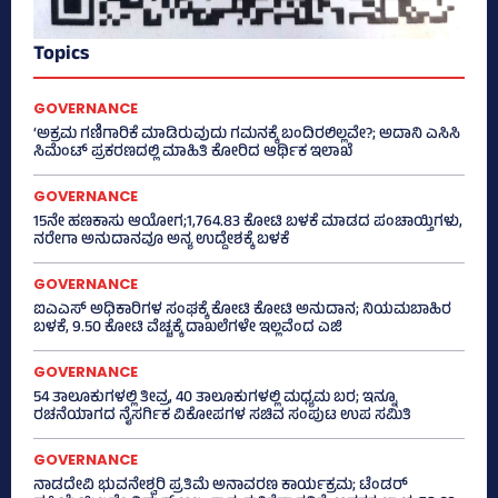
Topics
GOVERNANCE
‘ಅಕ್ರಮ ಗಣಿಗಾರಿಕೆ ಮಾಡಿರುವುದು ಗಮನಕ್ಕೆ ಬಂದಿರಲಿಲ್ಲವೇ?; ಅದಾನಿ ಎಸಿಸಿ
ಸಿಮೆಂಟ್ ಪ್ರಕರಣದಲ್ಲಿ ಮಾಹಿತಿ ಕೋರಿದ ಆರ್ಥಿಕ ಇಲಾಖೆ
GOVERNANCE
15ನೇ ಹಣಕಾಸು ಆಯೋಗ;1,764.83 ಕೋಟಿ ಬಳಕೆ ಮಾಡದ ಪಂಚಾಯ್ತಿಗಳು,
ನರೇಗಾ ಅನುದಾನವೂ ಅನ್ಯ ಉದ್ದೇಶಕ್ಕೆ ಬಳಕೆ
GOVERNANCE
ಐಎಎಸ್‌ ಅಧಿಕಾರಿಗಳ ಸಂಘಕ್ಕೆ ಕೋಟಿ ಕೋಟಿ ಅನುದಾನ; ನಿಯಮಬಾಹಿರ
ಬಳಕೆ, 9.50 ಕೋಟಿ ವೆಚ್ಚಕ್ಕೆ ದಾಖಲೆಗಳೇ ಇಲ್ಲವೆಂದ ಎಜಿ
GOVERNANCE
54 ತಾಲೂಕುಗಳಲ್ಲಿ ತೀವ್ರ, 40 ತಾಲೂಕುಗಳಲ್ಲಿ ಮಧ್ಯಮ ಬರ; ಇನ್ನೂ
ರಚನೆಯಾಗದ ನೈಸರ್ಗಿಕ ವಿಕೋಪಗಳ ಸಚಿವ ಸಂಪುಟ ಉಪ ಸಮಿತಿ
GOVERNANCE
ನಾಡದೇವಿ ಭುವನೇಶ್ವರಿ ಪ್ರತಿಮೆ ಅನಾವರಣ ಕಾರ್ಯಕ್ರಮ; ಟೆಂಡರ್