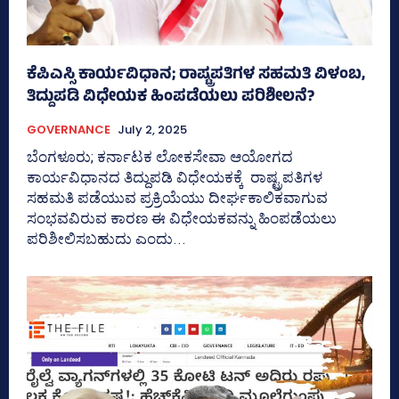
ಕೆಪಿಎಸ್ಸಿ ಕಾರ್ಯವಿಧಾನ; ರಾಷ್ಟ್ರಪತಿಗಳ ಸಹಮತಿ ವಿಳಂಬ,
ತಿದ್ದುಪಡಿ ವಿಧೇಯಕ ಹಿಂಪಡೆಯಲು ಪರಿಶೀಲನೆ?
GOVERNANCE
July 2, 2025
ಬೆಂಗಳೂರು; ಕರ್ನಾಟಕ ಲೋಕಸೇವಾ ಆಯೋಗದ
ಕಾರ್ಯವಿಧಾನದ ತಿದ್ದುಪಡಿ ವಿಧೇಯಕಕ್ಕೆ ರಾಷ್ಟ್ರಪತಿಗಳ
ಸಹಮತಿ ಪಡೆಯುವ ಪ್ರಕ್ರಿಯೆಯು ದೀರ್ಘಕಾಲಿಕವಾಗುವ
ಸಂಭವವಿರುವ ಕಾರಣ ಈ ವಿಧೇಯಕವನ್ನು ಹಿಂಪಡೆಯಲು
ಪರಿಶೀಲಿಸಬಹುದು ಎಂದು...