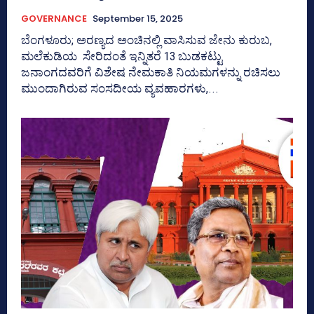
GOVERNANCE
September 15, 2025
ಬೆಂಗಳೂರು; ಅರಣ್ಯದ ಅಂಚಿನಲ್ಲಿ ವಾಸಿಸುವ ಜೇನು ಕುರುಬ,
ಮಲೆಕುಡಿಯ ಸೇರಿದಂತೆ ಇನ್ನಿತರೆ 13 ಬುಡಕಟ್ಟು
ಜನಾಂಗದವರಿಗೆ ವಿಶೇಷ ನೇಮಕಾತಿ ನಿಯಮಗಳನ್ನು ರಚಿಸಲು
ಮುಂದಾಗಿರುವ ಸಂಸದೀಯ ವ್ಯವಹಾರಗಳು,...