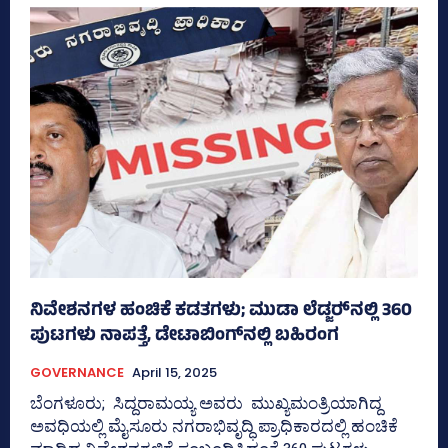
ನಿವೇಶನಗಳ ಹಂಚಿಕೆ ಕಡತಗಳು; ಮುಡಾ ಲೆಡ್ಜರ್‍‌ನಲ್ಲಿ 360
ಪುಟಗಳು ನಾಪತ್ತೆ, ಡೇಟಾಬಿಂಗ್‌ನಲ್ಲಿ ಬಹಿರಂಗ
GOVERNANCE
April 15, 2025
ಬೆಂಗಳೂರು; ಸಿದ್ದರಾಮಯ್ಯ ಅವರು ಮುಖ್ಯಮಂತ್ರಿಯಾಗಿದ್ದ
ಅವಧಿಯಲ್ಲಿ ಮೈಸೂರು ನಗರಾಭಿವೃದ್ಧಿ ಪ್ರಾಧಿಕಾರದಲ್ಲಿ ಹಂಚಿಕೆ