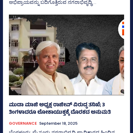
ಅಭಿಪ್ರಾಯವನ್ನು ಬದಿಗೊತ್ತಿರುವ ನಗರಾಭಿವೃದ್ಧಿ...
ಮುಡಾ ಮಾಜಿ ಅಧ್ಯಕ್ಷ ರಾಜೀವ್‌ ವಿರುದ್ಧ ತನಿಖೆ; 3
ತಿಂಗಳಾದರೂ ಲೋಕಾಯುಕ್ತಕ್ಕೆ ದೊರಕದ ಅನುಮತಿ
GOVERNANCE
September 18, 2025
ಬೆಂಗಳೂರು; ಮೈಸೂರು ನಗರಾಭಿವೃದ್ಧಿ ಪ್ರಾಧಿಕಾರದ ಹಿಂದಿನ