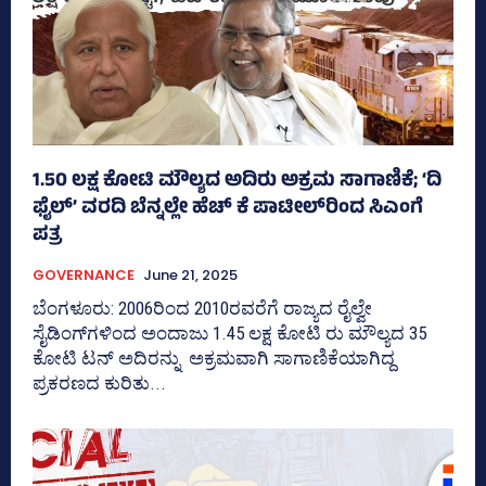
1.50 ಲಕ್ಷ ಕೋಟಿ ಮೌಲ್ಯದ ಅದಿರು ಅಕ್ರಮ ಸಾಗಾಣಿಕೆ; ‘ದಿ
ಫೈಲ್‌’ ವರದಿ ಬೆನ್ನಲ್ಲೇ ಹೆಚ್‌ ಕೆ ಪಾಟೀಲ್‌ರಿಂದ ಸಿಎಂಗೆ
ಪತ್ರ
GOVERNANCE
June 21, 2025
ಬೆಂಗಳೂರು: 2006ರಿಂದ 2010ರವರೆಗೆ ರಾಜ್ಯದ ರೈಲ್ವೇ
ಸೈಡಿಂಗ್‌ಗಳಿಂದ ಅಂದಾಜು 1.45 ಲಕ್ಷ ಕೋಟಿ ರು ಮೌಲ್ಯದ 35
ಕೋಟಿ ಟನ್‌ ಅದಿರನ್ನು ಅಕ್ರಮವಾಗಿ ಸಾಗಾಣಿಕೆಯಾಗಿದ್ದ
ಪ್ರಕರಣದ ಕುರಿತು...