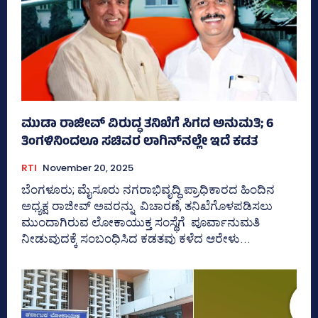
ಮುಡಾ ರಾಜೀವ್‌ ವಿರುದ್ಧ ತನಿಖೆಗೆ ಸಿಗದ ಅನುಮತಿ; 6
ತಿಂಗಳಿನಿಂದಲೂ ಸಚಿವರ ಲಾಗಿನ್‌ನಲ್ಲೇ ಇದೆ ಕಡತ
RTI
November 20, 2025
ಬೆಂಗಳೂರು; ಮೈಸೂರು ನಗರಾಭಿವೃದ್ಧಿ ಪ್ರಾಧಿಕಾರದ ಹಿಂದಿನ
ಅಧ್ಯಕ್ಷ ರಾಜೀವ್‌ ಅವರನ್ನು ವಿಚಾರಣೆ, ತನಿಖೆಗೊಳಪಡಿಸಲು
ಮುಂದಾಗಿರುವ ಲೋಕಾಯುಕ್ತ ಸಂಸ್ಥೆಗೆ ಪೂರ್ವಾನುಮತಿ
ನೀಡುವುದಕ್ಕೆ ಸಂಬಂಧಿಸಿದ ಕಡತವು ಕಳೆದ ಆರೇಳು...