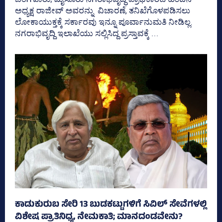
ಅಧ್ಯಕ್ಷ ರಾಜೀವ್‌ ಅವರನ್ನು ವಿಚಾರಣೆ, ತನಿಖೆಗೊಳಪಡಿಸಲು
ಲೋಕಾಯುಕ್ತಕ್ಕೆ ಸರ್ಕಾರವು ಇನ್ನೂ ಪೂರ್ವಾನುಮತಿ ನೀಡಿಲ್ಲ.
ನಗರಾಭಿವೃದ್ದಿ ಇಲಾಖೆಯು ಸಲ್ಲಿಸಿದ್ದ ಪ್ರಸ್ತಾವಕ್ಕೆ ...
ಕಾಡುಕುರುಬ ಸೇರಿ 13 ಬುಡಕಟ್ಟುಗಳಿಗೆ ಸಿವಿಲ್ ಸೇವೆಗಳಲ್ಲಿ
ವಿಶೇಷ ಪ್ರಾತಿನಿಧ್ಯ, ನೇಮಕಾತಿ; ಮಾನದಂಡವೇನು?