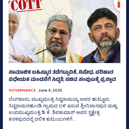
ಸಾಮಾಜಿಕ ಬಹಿಷ್ಕಾರ ತಡೆಗಟ್ಟುವಿಕೆ, ನಿಷೇಧ, ಪರಿಹಾರ
ವಿಧೇಯಕ ಮಂಡನೆಗೆ ಸಿದ್ಧತೆ; ಸಚಿವ ಸಂಪುಟಕ್ಕೆ ಪ್ರಸ್ತಾವ
GOVERNANCE
June 4, 2025
ಬೆಂಗಳೂರು; ಮುಖ್ಯಮಂತ್ರಿ ಸಿದ್ದರಾಮಯ್ಯ ಅವರ ಹುಟ್ಟೂರು
ಸಿದ್ದರಾಮನಹುಂಡಿ ಗ್ರಾಮದ ಬಳಿ ಇರುವ ಶ್ರೀನಿವಾಸಪುರ ಮತ್ತು
ಉಪಮುಖ್ಯಮಂತ್ರಿ ಡಿ.ಕೆ. ಶಿವಕುಮಾರ್ ಅವರ ಸ್ವಕ್ಷೇತ್ರ
ಕನಕಪುರದಲ್ಲಿ ದಲಿತ ಕುಟುಂಬಗಳಿಗೆ...