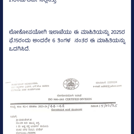
21ರಂದು ಅರ್ಜಿ ಸಲ್ಲಿಸಿತ್ತು.
ಲೋಕೋಪಯೋಗಿ ಇಲಾಖೆಯು ಈ ಮಾಹಿತಿಯನ್ನು 2025ರ
ಫೆ.15ರಂದು ಅಂದರೇ 6 ತಿಂಗಳ ನಂತರ ಈ ಮಾಹಿತಿಯನ್ನು
ಒದಗಿಸಿದೆ.