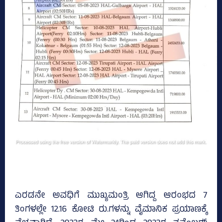
ಎರಡನೇ ಅವಧಿಗೆ ಮುಖ್ಯಮಂತ್ರಿ ಆಗಿದ್ದ ಆರಂಭದ 7
ತಿಂಗಳಲ್ಲೇ 12.16 ಕೋಟಿ ರು.ಗಳನ್ನು ವೈಮಾನಿಕ ಪ್ರಯಾಣಕ್ಕೆ