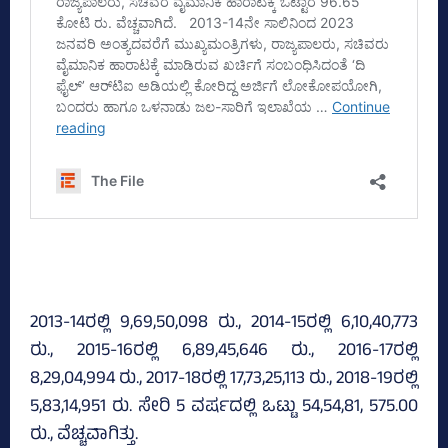
2013-14ರಲ್ಲಿ 9,69,50,098 ರು., 2014-15ರಲ್ಲಿ 6,10,40,773
ರು., 2015-16ರಲ್ಲಿ 6,89,45,646 ರು., 2016-17ರಲ್ಲಿ
8,29,04,994 ರು., 2017-18ರಲ್ಲಿ 17,73,25,113 ರು., 2018-19ರಲ್ಲಿ
5,83,14,951 ರು. ಸೇರಿ 5 ವರ್ಷದಲ್ಲಿ ಒಟ್ಟು 54,54,81, 575.00
ರು., ವೆಚ್ಚವಾಗಿತ್ತು.