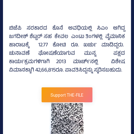
ಬಿಜೆಪಿ ಸರಕಾರದ ಕೊನೆ ಅವಧಿಯಲ್ಲಿ ಸಿಎಂ ಆಗಿದ್ದ
ಜಗದೀಶ್ ಶೆಟ್ಟರ್ ಸಹ ಕೇವಲ ಎಂಟು ತಿಂಗಳಲ್ಲಿ ವೈಮಾನಿಕ
ಹಾರಾಟಕ್ಕೆ 12.77 ಕೋಟಿ ರೂ. ಖರ್ಚು ಮಾಡಿದ್ದರು.
ಚುನಾವಣೆ ಘೋಷಣೆಯಾಗುವ ಮುನ್ನ ಪಕ್ಷದ
ಕಾರ್ಯಕ್ರಮಗಳಿಗಾಗಿ 2013 ಮಾರ್ಚ್‌ನಲ್ಲಿ ವಿಶೇಷ
ವಿಮಾನಕ್ಕಾಗಿ 42,66,815ರೂ. ಪಾವತಿಸಿದ್ದನ್ನು ಸ್ಮರಿಸಬಹುದು.
Support THE-FILE