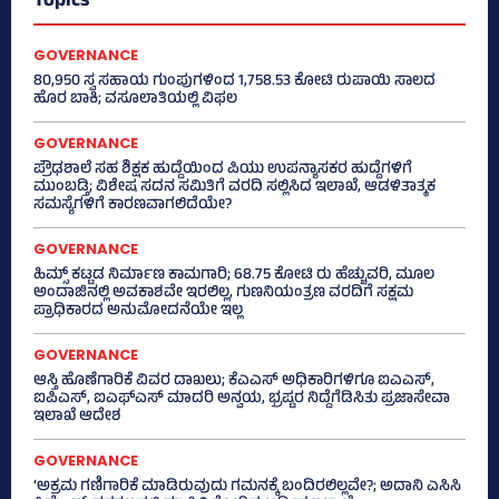
Topics
GOVERNANCE
80,950 ಸ್ವ ಸಹಾಯ ಗುಂಪುಗಳಿಂದ 1,758.53 ಕೋಟಿ ರುಪಾಯಿ ಸಾಲದ
ಹೊರ ಬಾಕಿ; ವಸೂಲಾತಿಯಲ್ಲಿ ವಿಫಲ
GOVERNANCE
ಪ್ರೌಢಶಾಲೆ ಸಹ ಶಿಕ್ಷಕ ಹುದ್ದೆಯಿಂದ ಪಿಯು ಉಪನ್ಯಾಸಕರ ಹುದ್ದೆಗಳಿಗೆ
ಮುಂಬಡ್ತಿ; ವಿಶೇಷ ಸದನ ಸಮಿತಿಗೆ ವರದಿ ಸಲ್ಲಿಸಿದ ಇಲಾಖೆ, ಆಡಳಿತಾತ್ಮಕ
ಸಮಸ್ಯೆಗಳಿಗೆ ಕಾರಣವಾಗಲಿದೆಯೇ?
GOVERNANCE
ಹಿಮ್ಸ್‌ ಕಟ್ಟಡ ನಿರ್ಮಾಣ ಕಾಮಗಾರಿ; 68.75 ಕೋಟಿ ರು ಹೆಚ್ಚುವರಿ, ಮೂಲ
ಅಂದಾಜಿನಲ್ಲಿ ಅವಕಾಶವೇ ಇರಲಿಲ್ಲ, ಗುಣನಿಯಂತ್ರಣ ವರದಿಗೆ ಸಕ್ಷಮ
ಪ್ರಾಧಿಕಾರದ ಅನುಮೋದನೆಯೇ ಇಲ್ಲ
GOVERNANCE
ಆಸ್ತಿ ಹೊಣೆಗಾರಿಕೆ ವಿವರ ದಾಖಲು; ಕೆಎಎಸ್ ಅಧಿಕಾರಿಗಳಿಗೂ ಐಎಎಸ್‌,
ಐಪಿಎಸ್‌, ಐಎಫ್‌ಎಸ್‌ ಮಾದರಿ ಅನ್ವಯ, ಭ್ರಷ್ಟರ ನಿದ್ದೆಗೆಡಿಸಿತು ಪ್ರಜಾಸೇವಾ
ಇಲಾಖೆ ಆದೇಶ
GOVERNANCE
‘ಅಕ್ರಮ ಗಣಿಗಾರಿಕೆ ಮಾಡಿರುವುದು ಗಮನಕ್ಕೆ ಬಂದಿರಲಿಲ್ಲವೇ?; ಅದಾನಿ ಎಸಿಸಿ