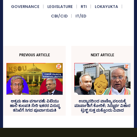
GOVERNANCE
LEGISLATURE
RTI
LOKAYUKTA
CBI/CID
IT/ED
PREVIOUS ARTICLE
NEXT ARTICLE
ಅಕ್ರಮ ಹಣ ವರ್ಗಾವಣೆ; ವಿಟಿಯು
ಉದ್ಯಾನದಿಂದ ವಾಣಿಜ್ಯ ವಲಯಕ್ಕೆ
ಹಾಲಿ ಕುಲಪತಿ ಸೇರಿ ಇತರರ ವಿರುದ್ಧ
ಮಾರ್ಪಾಡಿಗೆ ಕೋರಿಕೆ; ಸಿದ್ದಾರ್ಥ ವಿಹಾರ
ತನಿಖೆಗೆ ಸಿಗದ ಪೂರ್ವಾನುಮತಿ
ಟ್ರಸ್ಟ್‌ ಸುತ್ತ ಮತ್ತೊಂದು ವಿವಾದ