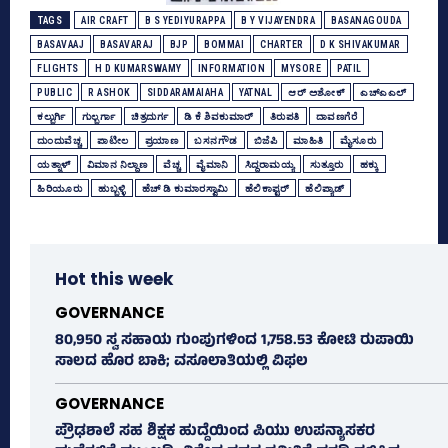
TAGS
AIR CRAFT
B S YEDIYURAPPA
B Y VIJAYENDRA
BASANAGOUDA
BASAVAAJ
BASAVARAJ
BJP
BOMMAI
CHARTER
D K SHIVAKUMAR
FLIGHTS
H D KUMARSWAMY
INFORMATION
MYSORE
PATIL
PUBLIC
R ASHOK
SIDDARAMAIAHA
YATNAL
ಆರ್‌ ಅಶೋಕ್‌
ಎಚ್‌ಎಎಲ್
ಕಲ್ಬುರ್ಗಿ
ಗುಲ್ಬರ್ಗಾ
ಚಿತ್ರದುರ್ಗ
ಡಿ ಕೆ ಶಿವಕುಮಾರ್
ತಿರುಪತಿ
ದಾವಣಗೆರೆ
ದುಂದುವೆಚ್ಚ
ಪಾಟೀಲ
ಪ್ರಯಾಣ
ಬಸನಗೌಡ
ಬಿಜೆಪಿ
ಮಾಹಿತಿ
ಮೈಸೂರು
ಯತ್ನಾಳ್‌
ವಿಮಾನ ನಿಲ್ದಾಣ
ವೆಚ್ಚ
ವೈಮಾನಿ
ಸಿದ್ದರಾಮಯ್ಯ
ಸುತ್ತೂರು
ಹಕ್ಕು
ಹಿರಿಯೂರು
ಹುಬ್ಬಳ್ಳಿ
ಹೆಚ್‌ ಡಿ ಕುಮಾರಸ್ವಾಮಿ
ಹೆಲಿಕಾಪ್ಟರ್‌
ಹೆಲಿಪ್ಯಾಡ್‌
Hot this week
GOVERNANCE
80,950 ಸ್ವ ಸಹಾಯ ಗುಂಪುಗಳಿಂದ 1,758.53 ಕೋಟಿ ರುಪಾಯಿ
ಸಾಲದ ಹೊರ ಬಾಕಿ; ವಸೂಲಾತಿಯಲ್ಲಿ ವಿಫಲ
GOVERNANCE
ಪ್ರೌಢಶಾಲೆ ಸಹ ಶಿಕ್ಷಕ ಹುದ್ದೆಯಿಂದ ಪಿಯು ಉಪನ್ಯಾಸಕರ