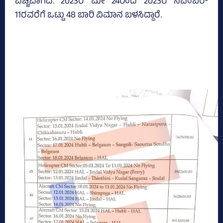
ವೆಚ್ಚವಾಗಿದೆ. 2023ರ ಮೇ 24ರಿಂದ 2023ರ ನವೆಂಬರ್‍‌
11ರವರೆಗೆ ಒಟ್ಟು 48 ಬಾರಿ ವಿಮಾನ ಬಳಸಿದ್ದಾರೆ.