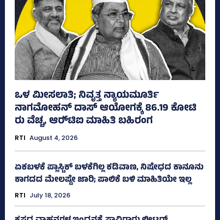
ಒಳ ಮೀಸಲಾತಿ; ನಿವೃತ್ತ ನ್ಯಾಯಮೂರ್ತಿ
ನಾಗಮೋಹನ್ ದಾಸ್ ಆಯೋಗಕ್ಕೆ 86.19 ಕೋಟಿ
ರು ವೆಚ್ಚ, ಆರ್‍‌ಟಿಐ ಮಾಹಿತಿ ಬಹಿರಂಗ
RTI
August 4, 2026
ಏಕಬಳಕೆ ಪ್ಲಾಸ್ಟಿಕ್‌ ಬಳಕೆಗಿಲ್ಲ ಕಡಿವಾಣ, ನಿಷೇಧದ ಕಾನೂನು
ಕಾಗದದ ಮೇಲಷ್ಟೇ ಜಾರಿ; ಪಾಲಿಕೆ ಬಳಿ ಮಾಹಿತಿಯೇ ಇಲ್ಲ
RTI
July 18, 2026