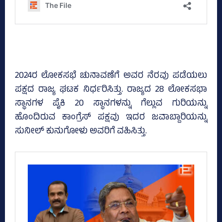
2024ರ ಲೋಕಸಭೆ ಚುನಾವಣೆಗೆ ಅವರ ನೆರವು ಪಡೆಯಲು
ಪಕ್ಷದ ರಾಜ್ಯ ಘಟಕ ನಿರ್ಧರಿಸಿತ್ತು. ರಾಜ್ಯದ 28 ಲೋಕಸಭಾ
ಸ್ಥಾನಗಳ ಪೈಕಿ 20 ಸ್ಥಾನಗಳನ್ನು ಗೆಲ್ಲುವ ಗುರಿಯನ್ನು
ಹೊಂದಿರುವ ಕಾಂಗ್ರೆಸ್‌ ಪಕ್ಷವು ಇದರ ಜವಾಬ್ದಾರಿಯನ್ನು
ಸುನೀಲ್‌ ಕುನುಗೋಳು ಅವರಿಗೆ ವಹಿಸಿತ್ತು.