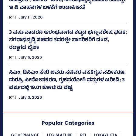
ಪೆಟ್ರೋಲ್, ಡೀಸೆಲ್ ಬಳಕೆ; ನಗರಾಭಿವೃದ್ಧಿ ಸಚಿವರ ತವರಲ್ಲೇ
ಇ ವಿ ವಾಹನಗಳ ಬಳಕೆಗೆ ಉದಾಸೀನತೆ
RTI
July 11, 2026
3 ವರ್ಷವಾದರೂ ಆರಂಭವಾಗದ ಕಟ್ಟಡ ಭಗ್ನಾವಶೇಷ ಘಟಕ;
ನಗರಾಭಿವೃದ್ಧಿ ಸಚಿವರ ತವರಲ್ಲೇ ನಾಗರಿಕರಿಗೆ ದಂಡ,
ರದ್ದಾಗದ ಬೈಲಾ
RTI
July 6, 2026
ಸಿಎಂ, ಡಿಸಿಎಂ ಸೇರಿ ಐವರು ಸಚಿವರ ವಸತಿಗೃಹ ನವೀಕರಣ,
ದುರಸ್ತಿ, ಪೀಠೋಪಕರಣ, ಗೃಹಪಯೋಗಿ ವಸ್ತುಗಳ ಖರೀದಿ; 3
ವರ್ಷದಲ್ಲಿ 19.01 ಕೋಟಿ ರು ವೆಚ್ಚ
RTI
July 3, 2026
Popular Categories
GOVERNANCE
LEGISLATURE
RTI
LOKAYUKTA