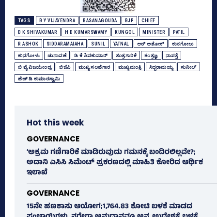
TAGS
B Y VIJAYENDRA
BASANAGOUDA
BJP
CHIEF
D K SHIVAKUMAR
H D KUMARSWAMY
KUNGOL
MINISTER
PATIL
R ASHOK
SIDDARAMAIAHA
SUNIL
YATNAL
ಆರ್‌ ಅಶೋಕ್‌
ಕುನಗೋಲು
ಕುನಗೋಳು
ಚುನಾವಣೆ
ಡಿ ಕೆ ಶಿವಕುಮಾರ್
ತಂತ್ರಗಾರಿಕೆ
ತಂತ್ರಜ್ಞ
ನಾಪತ್ತೆ
ಬಿ ವೈ ವಿಜಯೇಂದ್ರ
ಬಿಜೆಪಿ
ಮುಖ್ಯ ಸಲಹೆಗಾರ
ಮುಖ್ಯಮಂತ್ರಿ
ಸಿದ್ದರಾಮಯ್ಯ
ಸುನೀಲ್‌
ಹೆಚ್‌ ಡಿ ಕುಮಾರಸ್ವಾಮಿ
Hot this week
GOVERNANCE
‘ಅಕ್ರಮ ಗಣಿಗಾರಿಕೆ ಮಾಡಿರುವುದು ಗಮನಕ್ಕೆ ಬಂದಿರಲಿಲ್ಲವೇ?;
ಅದಾನಿ ಎಸಿಸಿ ಸಿಮೆಂಟ್ ಪ್ರಕರಣದಲ್ಲಿ ಮಾಹಿತಿ ಕೋರಿದ ಆರ್ಥಿಕ
ಇಲಾಖೆ
GOVERNANCE
15ನೇ ಹಣಕಾಸು ಆಯೋಗ;1,764.83 ಕೋಟಿ ಬಳಕೆ ಮಾಡದ