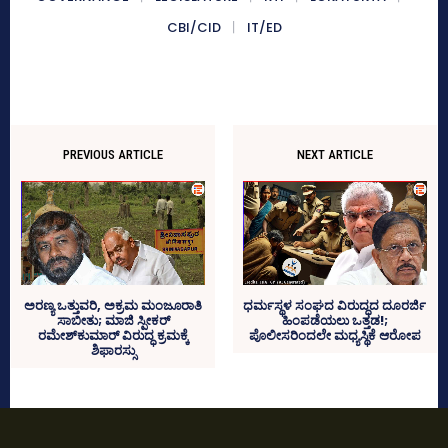
CBI/CID
IT/ED
PREVIOUS ARTICLE
NEXT ARTICLE
ಅರಣ್ಯ ಒತ್ತುವರಿ, ಅಕ್ರಮ ಮಂಜೂರಾತಿ
ಧರ್ಮಸ್ಥಳ ಸಂಘದ ವಿರುದ್ಧದ ದೂರರ್ಜಿ
ಸಾಬೀತು; ಮಾಜಿ ಸ್ಪೀಕರ್
ಹಿಂಪಡೆಯಲು ಒತ್ತಡ!;
ರಮೇಶ್‌ಕುಮಾರ್ ವಿರುದ್ಧ ಕ್ರಮಕ್ಕೆ
ಪೊಲೀಸರಿಂದಲೇ ಮಧ್ಯಸ್ಥಿಕೆ ಆರೋಪ
ಶಿಫಾರಸ್ಸು