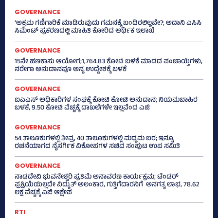
GOVERNANCE
‘ಅಕ್ರಮ ಗಣಿಗಾರಿಕೆ ಮಾಡಿರುವುದು ಗಮನಕ್ಕೆ ಬಂದಿರಲಿಲ್ಲವೇ?; ಅದಾನಿ ಎಸಿಸಿ
ಸಿಮೆಂಟ್ ಪ್ರಕರಣದಲ್ಲಿ ಮಾಹಿತಿ ಕೋರಿದ ಆರ್ಥಿಕ ಇಲಾಖೆ
GOVERNANCE
15ನೇ ಹಣಕಾಸು ಆಯೋಗ;1,764.83 ಕೋಟಿ ಬಳಕೆ ಮಾಡದ ಪಂಚಾಯ್ತಿಗಳು,
ನರೇಗಾ ಅನುದಾನವೂ ಅನ್ಯ ಉದ್ದೇಶಕ್ಕೆ ಬಳಕೆ
GOVERNANCE
ಐಎಎಸ್‌ ಅಧಿಕಾರಿಗಳ ಸಂಘಕ್ಕೆ ಕೋಟಿ ಕೋಟಿ ಅನುದಾನ; ನಿಯಮಬಾಹಿರ
ಬಳಕೆ, 9.50 ಕೋಟಿ ವೆಚ್ಚಕ್ಕೆ ದಾಖಲೆಗಳೇ ಇಲ್ಲವೆಂದ ಎಜಿ
GOVERNANCE
54 ತಾಲೂಕುಗಳಲ್ಲಿ ತೀವ್ರ, 40 ತಾಲೂಕುಗಳಲ್ಲಿ ಮಧ್ಯಮ ಬರ; ಇನ್ನೂ
ರಚನೆಯಾಗದ ನೈಸರ್ಗಿಕ ವಿಕೋಪಗಳ ಸಚಿವ ಸಂಪುಟ ಉಪ ಸಮಿತಿ
GOVERNANCE
ನಾಡದೇವಿ ಭುವನೇಶ್ವರಿ ಪ್ರತಿಮೆ ಅನಾವರಣ ಕಾರ್ಯಕ್ರಮ; ಟೆಂಡರ್
ಪ್ರಕ್ರಿಯೆಯಿಲ್ಲದೇ ವಿದ್ಯುತ್‌ ಅಲಂಕಾರ, ಗುತ್ತಿಗೆದಾರನಿಗೆ ಅನಗತ್ಯ ಲಾಭ, 78.62
ಲಕ್ಷ ವೆಚ್ಚಕ್ಕೆ ಎಜಿ ಆಕ್ಷೇಪ
RTI