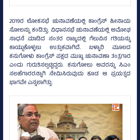
2019ರ ಲೋಕಸಭೆ ಚುನಾವಣೆಯಲ್ಲಿ ಕಾಂಗ್ರೆಸ್ ಹೀನಾಯ
ಸೋಲನ್ನು ಕಂಡಿತ್ತು. ವಿಧಾನಸಭೆ ಚುನಾವಣೆಯಲ್ಲಿ ಅಮೋಘ
ಸಾಧನೆ ಮಾಡಿದ ನಂತರ ರಾಜ್ಯದಲ್ಲಿ ಗೆಲುವಿನ ಗತಿಯನ್ನು
ಕಾಯ್ದುಕೊಳ್ಳಲು ಉತ್ಸುಕವಾಗಿದೆ. ಬಳ್ಳಾರಿ ಮೂಲದ
ಕನುಗೋಳು ಕಾಂಗ್ರೆಸ್ ಪಕ್ಷದ ಮುಖ್ಯ ಚುನಾವಣಾ ತಂತ್ರಗಾರ
ಎಂದು ಗುರುತಿಸಲ್ಪಟ್ಟಿದ್ದರು. ಕನುಗೋಲು ಅವರನ್ನು ಸಿಎಂ
ಸಲಹೆಗಾರರನ್ನಾಗಿ ನೇಮಿಸಿರುವುದು ಕೂಡ ಆ ಪ್ರಯತ್ನದ
ಭಾಗವೇ ಎನ್ನಲಾಗಿತ್ತು.