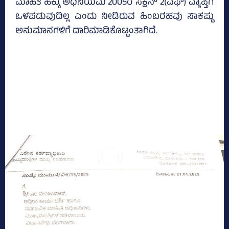
ಮಾಹಿತಿ ಹಕ್ಕು ಅಧಿನಿಯಮ 2005ರ ಸೆಕ್ಷನ್‌ 2(ಎಫ್‌) ವ್ಯಾಪ್ತಿಗೆ
ಒಳಪಡುವುದಿಲ್ಲ ಎಂದು ನೀಡಿರುವ ಹಿಂಬರಹವು ಸಾಕಷ್ಟು
ಅನುಮಾನಗಳಿಗೆ ದಾರಿಮಾಡಿಕೊಟ್ಟಂತಾಗಿದೆ.