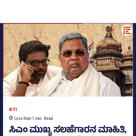
RTI
Less than 1
min.
Read
ಸಿಎಂ ಮುಖ್ಯ ಸಲಹೆಗಾರನ ಮಾಹಿತಿ,