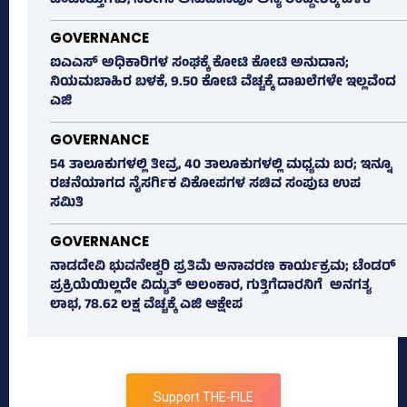
ಪಂಚಾಯ್ತಿಗಳು, ನರೇಗಾ ಅನುದಾನವೂ ಅನ್ಯ ಉದ್ದೇಶಕ್ಕೆ ಬಳಕೆ
GOVERNANCE
ಐಎಎಸ್‌ ಅಧಿಕಾರಿಗಳ ಸಂಘಕ್ಕೆ ಕೋಟಿ ಕೋಟಿ ಅನುದಾನ;
ನಿಯಮಬಾಹಿರ ಬಳಕೆ, 9.50 ಕೋಟಿ ವೆಚ್ಚಕ್ಕೆ ದಾಖಲೆಗಳೇ ಇಲ್ಲವೆಂದ
ಎಜಿ
GOVERNANCE
54 ತಾಲೂಕುಗಳಲ್ಲಿ ತೀವ್ರ, 40 ತಾಲೂಕುಗಳಲ್ಲಿ ಮಧ್ಯಮ ಬರ; ಇನ್ನೂ
ರಚನೆಯಾಗದ ನೈಸರ್ಗಿಕ ವಿಕೋಪಗಳ ಸಚಿವ ಸಂಪುಟ ಉಪ
ಸಮಿತಿ
GOVERNANCE
ನಾಡದೇವಿ ಭುವನೇಶ್ವರಿ ಪ್ರತಿಮೆ ಅನಾವರಣ ಕಾರ್ಯಕ್ರಮ; ಟೆಂಡರ್
ಪ್ರಕ್ರಿಯೆಯಿಲ್ಲದೇ ವಿದ್ಯುತ್‌ ಅಲಂಕಾರ, ಗುತ್ತಿಗೆದಾರನಿಗೆ ಅನಗತ್ಯ
ಲಾಭ, 78.62 ಲಕ್ಷ ವೆಚ್ಚಕ್ಕೆ ಎಜಿ ಆಕ್ಷೇಪ
Support THE-FILE