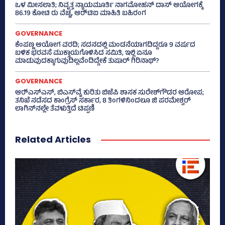
ಒಳ ಮೀಸಲಾತಿ; ನಿವೃತ್ತ ನ್ಯಾಯಮೂರ್ತಿ ನಾಗಮೋಹನ್ ದಾಸ್ ಆಯೋಗಕ್ಕೆ
86.19 ಕೋಟಿ ರು ವೆಚ್ಚ, ಆರ್‍‌ಟಿಐ ಮಾಹಿತಿ ಬಹಿರಂಗ
GOVERNANCE
ಕೆಂಪಣ್ಣ ಆಯೋಗ ವರದಿ; ಸದನದಲ್ಲಿ ಮಂಡನೆಯಾಗದಿದ್ದರೂ 9 ವರ್ಷದ
ಬಳಿಕ ಭರವಸೆ ಮುಕ್ತಾಯಗೊಳಿಸಿದ ಸಮಿತಿ, ಇಲ್ಲಿ ಏನೂ
ಮಾಡುವುದಕ್ಕಾಗುವುದಿಲ್ಲವೆಂದಿದ್ದೇಕೆ ತುಷಾರ್ ಗಿರಿನಾಥ್?
GOVERNANCE
ಆರ್‍‌ಎಸ್‌ಎಸ್‌, ಬಿಎಸ್‌ವೈ ಕುರಿತು ಬಿಜೆಪಿ ಶಾಸಕ ಸುರೇಶ್‌ಗೌಡರ ಆರೋಪ;
ತನಿಖೆ ನಡೆಸದ ಕಾಂಗ್ರೆಸ್‌ ಸರ್ಕಾರ, 8 ತಿಂಗಳಿನಿಂದಲೂ ಜಿ ಪರಮೇಶ್ವರ್
ಲಾಗಿನ್‌ನಲ್ಲೇ ತೆವಳುತ್ತಿದೆ ಟಿಪ್ಪಣಿ
Related Articles