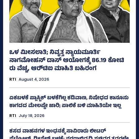
ಒಳ ಮೀಸಲಾತಿ; ನಿವೃತ್ತ ನ್ಯಾಯಮೂರ್ತಿ
ನಾಗಮೋಹನ್ ದಾಸ್ ಆಯೋಗಕ್ಕೆ 86.19 ಕೋಟಿ
ರು ವೆಚ್ಚ, ಆರ್‍‌ಟಿಐ ಮಾಹಿತಿ ಬಹಿರಂಗ
RTI
August 4, 2026
ಏಕಬಳಕೆ ಪ್ಲಾಸ್ಟಿಕ್‌ ಬಳಕೆಗಿಲ್ಲ ಕಡಿವಾಣ, ನಿಷೇಧದ ಕಾನೂನು
ಕಾಗದದ ಮೇಲಷ್ಟೇ ಜಾರಿ; ಪಾಲಿಕೆ ಬಳಿ ಮಾಹಿತಿಯೇ ಇಲ್ಲ
RTI
July 18, 2026
ಕಸದ ವಾಹನಗಳ ಇಂಧನಕ್ಕೆ ಸಾವಿರಾರು ಲೀಟರ್‌