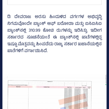
ಡಿ ದೇವರಾಜ ಅರಸು ಹಿಂದುಳಿದ ವರ್ಗಗಳ ಅಭಿವೃದ್ಧಿ
ನಿಗಮವೊಂದೇ ಬ್ಯಾಂಕ್‌ ಆಫ್‌ ಬರೋಡಾ ಮತ್ತು ಐಸಿಐಸಿಐ
ಬ್ಯಾಂಕ್‌ನಲ್ಲಿ 310.99 ಕೋಟಿ ರು.ಗಳನ್ನು ಇರಿಸಿತ್ತು. ಇದೀಗ
ಸರ್ಕಾರದ ಸೂಚನೆಯಂತೆ ಈ ಬ್ಯಾಂಕ್‌ನಲ್ಲಿ ಖಾತೆಗಳಲ್ಲಿದ್ದ
ಇಷ್ಟೂ ಮೊತ್ತವನ್ನು ಹಿಂಪಡೆದು ರಾಜ್ಯ ಸರ್ಕಾರ ಖಜಾನೆಯಲ್ಲಿನ
ಖಾತೆಗಳಿಗೆ ವರ್ಗಾಯಿಸಿದೆ.