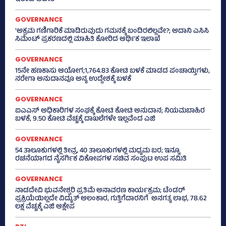
GOVERNANCE
‘ಅಕ್ರಮ ಗಣಿಗಾರಿಕೆ ಮಾಡಿರುವುದು ಗಮನಕ್ಕೆ ಬಂದಿರಲಿಲ್ಲವೇ?; ಅದಾನಿ ಎಸಿಸಿ
ಸಿಮೆಂಟ್ ಪ್ರಕರಣದಲ್ಲಿ ಮಾಹಿತಿ ಕೋರಿದ ಆರ್ಥಿಕ ಇಲಾಖೆ
GOVERNANCE
15ನೇ ಹಣಕಾಸು ಆಯೋಗ;1,764.83 ಕೋಟಿ ಬಳಕೆ ಮಾಡದ ಪಂಚಾಯ್ತಿಗಳು,
ನರೇಗಾ ಅನುದಾನವೂ ಅನ್ಯ ಉದ್ದೇಶಕ್ಕೆ ಬಳಕೆ
GOVERNANCE
ಐಎಎಸ್‌ ಅಧಿಕಾರಿಗಳ ಸಂಘಕ್ಕೆ ಕೋಟಿ ಕೋಟಿ ಅನುದಾನ; ನಿಯಮಬಾಹಿರ
ಬಳಕೆ, 9.50 ಕೋಟಿ ವೆಚ್ಚಕ್ಕೆ ದಾಖಲೆಗಳೇ ಇಲ್ಲವೆಂದ ಎಜಿ
GOVERNANCE
54 ತಾಲೂಕುಗಳಲ್ಲಿ ತೀವ್ರ, 40 ತಾಲೂಕುಗಳಲ್ಲಿ ಮಧ್ಯಮ ಬರ; ಇನ್ನೂ
ರಚನೆಯಾಗದ ನೈಸರ್ಗಿಕ ವಿಕೋಪಗಳ ಸಚಿವ ಸಂಪುಟ ಉಪ ಸಮಿತಿ
GOVERNANCE
ನಾಡದೇವಿ ಭುವನೇಶ್ವರಿ ಪ್ರತಿಮೆ ಅನಾವರಣ ಕಾರ್ಯಕ್ರಮ; ಟೆಂಡರ್
ಪ್ರಕ್ರಿಯೆಯಿಲ್ಲದೇ ವಿದ್ಯುತ್‌ ಅಲಂಕಾರ, ಗುತ್ತಿಗೆದಾರನಿಗೆ ಅನಗತ್ಯ ಲಾಭ, 78.62
ಲಕ್ಷ ವೆಚ್ಚಕ್ಕೆ ಎಜಿ ಆಕ್ಷೇಪ