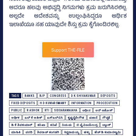
ಆದರೂ ಹಲವು ಅಭಿವೃದ್ಧಿ ನಿಗಮಗಳು ಕ್ರಮ ಜರುಗಿಸಿರಲಿಲ್ಲ.
ಅಲ್ಲದೇ ಆದೇಶವನ್ನು ಉಲ್ಲಂಘಿಸಿದ್ದರೂ ಆರ್ಥಿಕ
ಇಲಾಖೆಯೂ ಸಹ ಯಾವುದೇ ಶಿಸ್ತು ಕ್ರಮ ಕೈಗೊಂಡಿರಲಿಲ್ಲ.
Support THE-FILE
TAGS
BANKS
BJP
CONGRESS
D K SHIVAKUMAR
DEPOSITS
FIXED DEPOSITS
H D KUMARSWAMY
INFORMATION
PROCECUTION
PUBLIC
R ASHOK
RTI
SIDDARAMAIAHA
ಅಧೀನ
ಆರ್‌ ಅಶೋಕ್‌
ಆರ್ಥಿಕ
ಎಲ್‌ ಕೆ ಅತೀಕ್‌
ಎಸ್‌ಎಲ್‌ಬಿಸಿ
ಕೃಷ್ಣಬೈರೇಗೌಡ
ಖಜಾನೆ
ಗೌಪ್ಯತೆ
ಡಿ ಕೆ ಶಿವಕುಮಾರ್
ತನಿಖಾ
ತನಿಖೆ
ನಿಯಮ
ಬಿ ವೈ ವಿಜಯೇಂದ್ರ
ಬ್ಯಾಂಕ್‌
ಮಾಹಿತಿ
ವರದಿ
ಶಿವರಾಜ್ ತಂಗಡಗಿ
ಸಿದ್ದರಾಮಯ್ಯ
ಹಕ್ಕು
ಹೆಚ್‌ ಡಿ ಕುಮಾರಸ್ವಾಮಿ