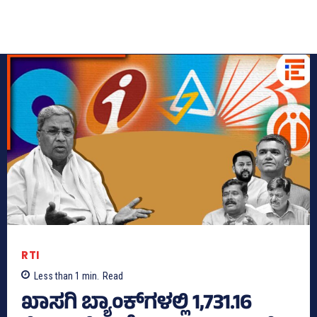
RTI
Less than 1
min.
Read
ಖಾಸಗಿ ಬ್ಯಾಂಕ್‌ಗಳಲ್ಲಿ 1,731.16