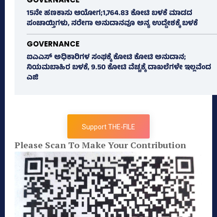
15ನೇ ಹಣಕಾಸು ಆಯೋಗ;1,764.83 ಕೋಟಿ ಬಳಕೆ ಮಾಡದ
ಪಂಚಾಯ್ತಿಗಳು, ನರೇಗಾ ಅನುದಾನವೂ ಅನ್ಯ ಉದ್ದೇಶಕ್ಕೆ ಬಳಕೆ
GOVERNANCE
ಐಎಎಸ್‌ ಅಧಿಕಾರಿಗಳ ಸಂಘಕ್ಕೆ ಕೋಟಿ ಕೋಟಿ ಅನುದಾನ;
ನಿಯಮಬಾಹಿರ ಬಳಕೆ, 9.50 ಕೋಟಿ ವೆಚ್ಚಕ್ಕೆ ದಾಖಲೆಗಳೇ ಇಲ್ಲವೆಂದ
ಎಜಿ
Support THE-FILE
Please Scan To Make Your Contribution