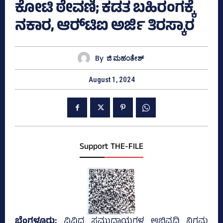
ಕೋಟಿ ಠೇವಣಿ; ಕಡತ ಬಹಿರಂಗಕ್ಕೆ
ನಕಾರ, ಆರ್‍‌ಟಿಐ ಅರ್ಜಿ ತಿರಸ್ಕಾರ
By
ಜಿ ಮಹಂತೇಶ್
August 1, 2024
Support THE-FILE
ಬೆಂಗಳೂರು;
ವಿವಿಧ ಸಮುದಾಯಗಳ ಅಭಿವೃದ್ಧಿ ನಿಗಮ