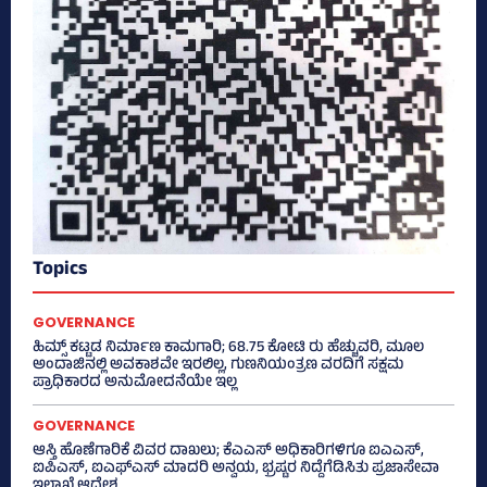
Topics
GOVERNANCE
ಹಿಮ್ಸ್‌ ಕಟ್ಟಡ ನಿರ್ಮಾಣ ಕಾಮಗಾರಿ; 68.75 ಕೋಟಿ ರು ಹೆಚ್ಚುವರಿ, ಮೂಲ
ಅಂದಾಜಿನಲ್ಲಿ ಅವಕಾಶವೇ ಇರಲಿಲ್ಲ, ಗುಣನಿಯಂತ್ರಣ ವರದಿಗೆ ಸಕ್ಷಮ
ಪ್ರಾಧಿಕಾರದ ಅನುಮೋದನೆಯೇ ಇಲ್ಲ
GOVERNANCE
ಆಸ್ತಿ ಹೊಣೆಗಾರಿಕೆ ವಿವರ ದಾಖಲು; ಕೆಎಎಸ್ ಅಧಿಕಾರಿಗಳಿಗೂ ಐಎಎಸ್‌,
ಐಪಿಎಸ್‌, ಐಎಫ್‌ಎಸ್‌ ಮಾದರಿ ಅನ್ವಯ, ಭ್ರಷ್ಟರ ನಿದ್ದೆಗೆಡಿಸಿತು ಪ್ರಜಾಸೇವಾ
ಇಲಾಖೆ ಆದೇಶ