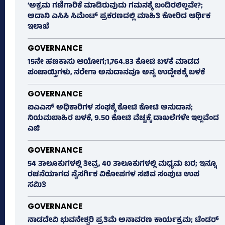
‘ಅಕ್ರಮ ಗಣಿಗಾರಿಕೆ ಮಾಡಿರುವುದು ಗಮನಕ್ಕೆ ಬಂದಿರಲಿಲ್ಲವೇ?;
ಅದಾನಿ ಎಸಿಸಿ ಸಿಮೆಂಟ್ ಪ್ರಕರಣದಲ್ಲಿ ಮಾಹಿತಿ ಕೋರಿದ ಆರ್ಥಿಕ
ಇಲಾಖೆ
GOVERNANCE
15ನೇ ಹಣಕಾಸು ಆಯೋಗ;1,764.83 ಕೋಟಿ ಬಳಕೆ ಮಾಡದ
ಪಂಚಾಯ್ತಿಗಳು, ನರೇಗಾ ಅನುದಾನವೂ ಅನ್ಯ ಉದ್ದೇಶಕ್ಕೆ ಬಳಕೆ
GOVERNANCE
ಐಎಎಸ್‌ ಅಧಿಕಾರಿಗಳ ಸಂಘಕ್ಕೆ ಕೋಟಿ ಕೋಟಿ ಅನುದಾನ;
ನಿಯಮಬಾಹಿರ ಬಳಕೆ, 9.50 ಕೋಟಿ ವೆಚ್ಚಕ್ಕೆ ದಾಖಲೆಗಳೇ ಇಲ್ಲವೆಂದ
ಎಜಿ
GOVERNANCE
54 ತಾಲೂಕುಗಳಲ್ಲಿ ತೀವ್ರ, 40 ತಾಲೂಕುಗಳಲ್ಲಿ ಮಧ್ಯಮ ಬರ; ಇನ್ನೂ
ರಚನೆಯಾಗದ ನೈಸರ್ಗಿಕ ವಿಕೋಪಗಳ ಸಚಿವ ಸಂಪುಟ ಉಪ
ಸಮಿತಿ
GOVERNANCE
ನಾಡದೇವಿ ಭುವನೇಶ್ವರಿ ಪ್ರತಿಮೆ ಅನಾವರಣ ಕಾರ್ಯಕ್ರಮ; ಟೆಂಡರ್