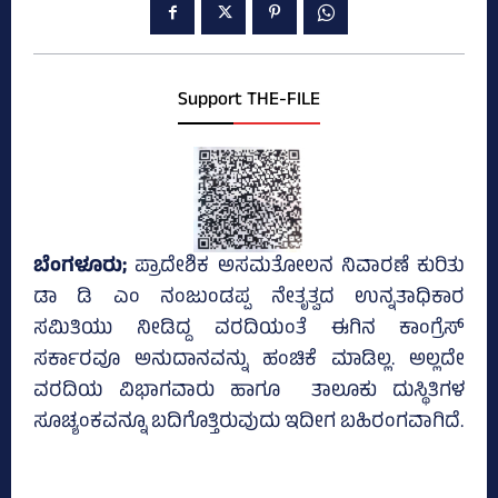
Support THE-FILE
ಬೆಂಗಳೂರು;
ಪ್ರಾದೇಶಿಕ ಅಸಮತೋಲನ ನಿವಾರಣೆ ಕುರಿತು
ಡಾ ಡಿ ಎಂ ನಂಜುಂಡಪ್ಪ ನೇತೃತ್ವದ ಉನ್ನತಾಧಿಕಾರ
ಸಮಿತಿಯು ನೀಡಿದ್ದ ವರದಿಯಂತೆ ಈಗಿನ ಕಾಂಗ್ರೆಸ್‌
ಸರ್ಕಾರವೂ ಅನುದಾನವನ್ನು ಹಂಚಿಕೆ ಮಾಡಿಲ್ಲ. ಅಲ್ಲದೇ
ವರದಿಯ ವಿಭಾಗವಾರು ಹಾಗೂ ತಾಲೂಕು ದುಸ್ಥಿತಿಗಳ
ಸೂಚ್ಯಂಕವನ್ನೂ ಬದಿಗೊತ್ತಿರುವುದು ಇದೀಗ ಬಹಿರಂಗವಾಗಿದೆ.