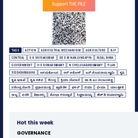
Support THE-FILE
TAGS
ACTION
AGRICULTRAL MECHANISIM
AGRICULTURE
BJP
CENTRAL
D K SHIVAKUMAR
DR D M NANJUNDAPPA
FASAL BIMA
GOVERNMENT
H D KUMARSWAMY
N CHELUVARAYASWAMY
PLAN
SIDDARAMAIAHA
ಅಸಮತೋಲನ
ಆರ್‌ ಅಶೋಕ್‌
ಎನ್‌ ಚೆಲುವರಾಯಸ್ವಾಮಿ
ಕೃಷಿ
ಕೃಷಿ ಇಲಾಖೆ
ಕೃಷಿ ಸಚಿವ
ಕೇಂದ್ರ
ಕ್ರಿಯಾ ಯೋಜನೆ
ಡಾ ಡಿ ಎಂ ನಂಜುಂಡಪ್ಪ
ನರೇಂದ್ರ ಮೋದಿ
ಪ್ರಧಾನಮಂತ್ರಿ
ಪ್ರಾದೇಶಿಕ
ಫಸಲ್‌
ಬಿಮಾ
ಭೀಮಾ
ಯಾಂತ್ರಿಕತೆ
ರಾಜ್ಯ
ವರದಿ
ಶಿಫಾರಸ್ಸು
ಶೋಭಾ ಕರಂದ್ಲಾಜೆ
ಸಿದ್ದರಾಮಯ್ಯ
ಹೆಚ್‌ ಡಿ ಕುಮಾರಸ್ವಾಮಿ
Hot this week
GOVERNANCE