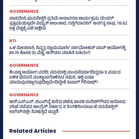
GOVERNANCE
ನಾಡದೇವಿ ಭುವನೇಶ್ವರಿ ಪ್ರತಿಮೆ ಅನಾವರಣ ಕಾರ್ಯಕ್ರಮ; ಟೆಂಡರ್
ಪ್ರಕ್ರಿಯೆಯಿಲ್ಲದೇ ವಿದ್ಯುತ್‌ ಅಲಂಕಾರ, ಗುತ್ತಿಗೆದಾರನಿಗೆ ಅನಗತ್ಯ ಲಾಭ, 78.62
ಲಕ್ಷ ವೆಚ್ಚಕ್ಕೆ ಎಜಿ ಆಕ್ಷೇಪ
RTI
ಒಳ ಮೀಸಲಾತಿ; ನಿವೃತ್ತ ನ್ಯಾಯಮೂರ್ತಿ ನಾಗಮೋಹನ್ ದಾಸ್ ಆಯೋಗಕ್ಕೆ
86.19 ಕೋಟಿ ರು ವೆಚ್ಚ, ಆರ್‍‌ಟಿಐ ಮಾಹಿತಿ ಬಹಿರಂಗ
GOVERNANCE
ಕೆಂಪಣ್ಣ ಆಯೋಗ ವರದಿ; ಸದನದಲ್ಲಿ ಮಂಡನೆಯಾಗದಿದ್ದರೂ 9 ವರ್ಷದ
ಬಳಿಕ ಭರವಸೆ ಮುಕ್ತಾಯಗೊಳಿಸಿದ ಸಮಿತಿ, ಇಲ್ಲಿ ಏನೂ
ಮಾಡುವುದಕ್ಕಾಗುವುದಿಲ್ಲವೆಂದಿದ್ದೇಕೆ ತುಷಾರ್ ಗಿರಿನಾಥ್?
GOVERNANCE
ಆರ್‍‌ಎಸ್‌ಎಸ್‌, ಬಿಎಸ್‌ವೈ ಕುರಿತು ಬಿಜೆಪಿ ಶಾಸಕ ಸುರೇಶ್‌ಗೌಡರ ಆರೋಪ;
ತನಿಖೆ ನಡೆಸದ ಕಾಂಗ್ರೆಸ್‌ ಸರ್ಕಾರ, 8 ತಿಂಗಳಿನಿಂದಲೂ ಜಿ ಪರಮೇಶ್ವರ್
ಲಾಗಿನ್‌ನಲ್ಲೇ ತೆವಳುತ್ತಿದೆ ಟಿಪ್ಪಣಿ
Related Articles