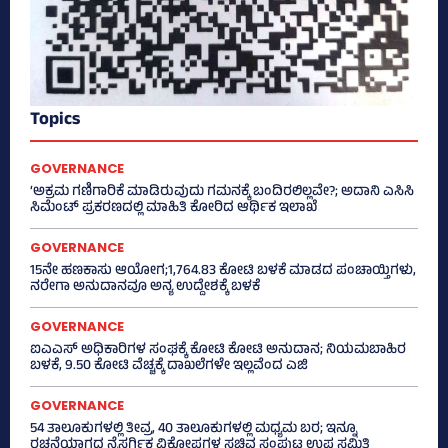
Topics
GOVERNANCE
‘ಅಕ್ರಮ ಗಣಿಗಾರಿಕೆ ಮಾಡಿರುವುದು ಗಮನಕ್ಕೆ ಬಂದಿರಲಿಲ್ಲವೇ?; ಅದಾನಿ ಎಸಿಸಿ
ಸಿಮೆಂಟ್ ಪ್ರಕರಣದಲ್ಲಿ ಮಾಹಿತಿ ಕೋರಿದ ಆರ್ಥಿಕ ಇಲಾಖೆ
GOVERNANCE
15ನೇ ಹಣಕಾಸು ಆಯೋಗ;1,764.83 ಕೋಟಿ ಬಳಕೆ ಮಾಡದ ಪಂಚಾಯ್ತಿಗಳು,
ನರೇಗಾ ಅನುದಾನವೂ ಅನ್ಯ ಉದ್ದೇಶಕ್ಕೆ ಬಳಕೆ
GOVERNANCE
ಐಎಎಸ್‌ ಅಧಿಕಾರಿಗಳ ಸಂಘಕ್ಕೆ ಕೋಟಿ ಕೋಟಿ ಅನುದಾನ; ನಿಯಮಬಾಹಿರ
ಬಳಕೆ, 9.50 ಕೋಟಿ ವೆಚ್ಚಕ್ಕೆ ದಾಖಲೆಗಳೇ ಇಲ್ಲವೆಂದ ಎಜಿ
GOVERNANCE
54 ತಾಲೂಕುಗಳಲ್ಲಿ ತೀವ್ರ, 40 ತಾಲೂಕುಗಳಲ್ಲಿ ಮಧ್ಯಮ ಬರ; ಇನ್ನೂ
ರಚನೆಯಾಗದ ನೈಸರ್ಗಿಕ ವಿಕೋಪಗಳ ಸಚಿವ ಸಂಪುಟ ಉಪ ಸಮಿತಿ