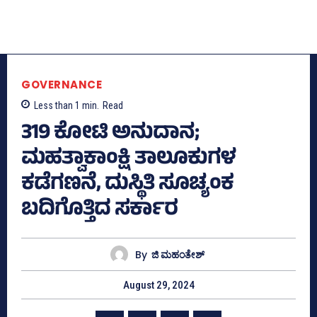
GOVERNANCE
Less than 1
min.
Read
319 ಕೋಟಿ ಅನುದಾನ;
ಮಹತ್ವಾಕಾಂಕ್ಷಿ ತಾಲೂಕುಗಳ
ಕಡೆಗಣನೆ, ದುಸ್ಥಿತಿ ಸೂಚ್ಯಂಕ
ಬದಿಗೊತ್ತಿದ ಸರ್ಕಾರ
By
ಜಿ ಮಹಂತೇಶ್
August 29, 2024