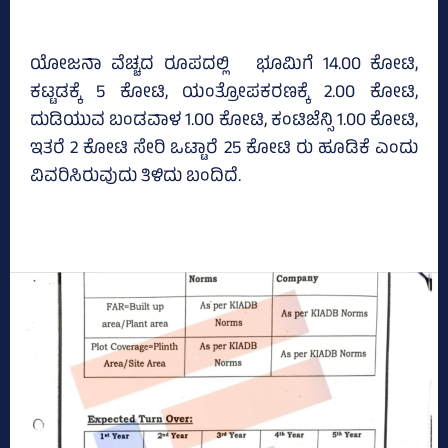
ಯೋಜನಾ ವೆಚ್ಚದ ರೂಪದಲ್ಲಿ ಭೂಮಿಗೆ 14.00 ಕೋಟಿ,
ಕಟ್ಟಡಕ್ಕೆ 5 ಕೋಟಿ, ಯಂತ್ರೋಪಕರಣಕ್ಕೆ 2.00 ಕೋಟಿ,
ದುಡಿಯುವ ಬಂಡವಾಳ 1.00 ಕೋಟಿ, ಕಂಟಿಜೆನ್ಸಿ 1.00 ಕೋಟಿ,
ಇತರೆ 2 ಕೋಟಿ ಸೇರಿ ಒಟ್ಟಾರೆ 25 ಕೋಟಿ ರು ಹೂಡಿಕೆ ಎಂದು
ವಿವರಿಸಿರುವುದು ತಿಳಿದು ಬಂದಿದೆ.