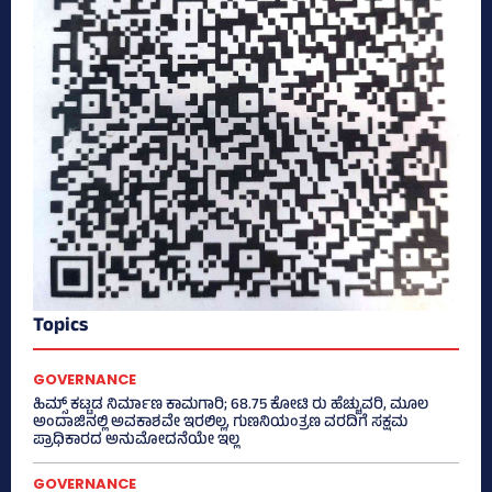
Topics
GOVERNANCE
ಹಿಮ್ಸ್‌ ಕಟ್ಟಡ ನಿರ್ಮಾಣ ಕಾಮಗಾರಿ; 68.75 ಕೋಟಿ ರು ಹೆಚ್ಚುವರಿ, ಮೂಲ
ಅಂದಾಜಿನಲ್ಲಿ ಅವಕಾಶವೇ ಇರಲಿಲ್ಲ, ಗುಣನಿಯಂತ್ರಣ ವರದಿಗೆ ಸಕ್ಷಮ
ಪ್ರಾಧಿಕಾರದ ಅನುಮೋದನೆಯೇ ಇಲ್ಲ
GOVERNANCE