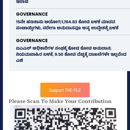
ಇಲಾಖೆ
GOVERNANCE
15ನೇ ಹಣಕಾಸು ಆಯೋಗ;1,764.83 ಕೋಟಿ ಬಳಕೆ ಮಾಡದ
ಪಂಚಾಯ್ತಿಗಳು, ನರೇಗಾ ಅನುದಾನವೂ ಅನ್ಯ ಉದ್ದೇಶಕ್ಕೆ ಬಳಕೆ
GOVERNANCE
ಐಎಎಸ್‌ ಅಧಿಕಾರಿಗಳ ಸಂಘಕ್ಕೆ ಕೋಟಿ ಕೋಟಿ ಅನುದಾನ;
ನಿಯಮಬಾಹಿರ ಬಳಕೆ, 9.50 ಕೋಟಿ ವೆಚ್ಚಕ್ಕೆ ದಾಖಲೆಗಳೇ ಇಲ್ಲವೆಂದ
ಎಜಿ
Support THE-FILE
Please Scan To Make Your Contribution