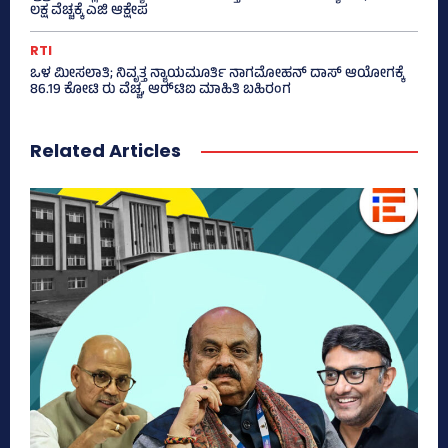
ಲಕ್ಷ ವೆಚ್ಚಕ್ಕೆ ಎಜಿ ಆಕ್ಷೇಪ
RTI
ಒಳ ಮೀಸಲಾತಿ; ನಿವೃತ್ತ ನ್ಯಾಯಮೂರ್ತಿ ನಾಗಮೋಹನ್ ದಾಸ್ ಆಯೋಗಕ್ಕೆ
86.19 ಕೋಟಿ ರು ವೆಚ್ಚ, ಆರ್‍‌ಟಿಐ ಮಾಹಿತಿ ಬಹಿರಂಗ
Related Articles