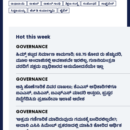
ರಾಧಾಬಾಯಿ
ರಾಹುಲ್‌
ರಾಹುಲ್‌ ಗಾಂಧಿ
ಶಿಕ್ಷಣ ಸಂಸ್ಥೆ
ಸಂಶೋಧನೆ
ಸಾಫ್ಟ್‌ವೇರ್‌
ಸಿದ್ದರಾಮಯ್ಯ
ಹೆಚ್‌ ಡಿ ಕುಮಾರಸ್ವಾಮಿ
ಹೈಟೆಕ್‌
Hot this week
GOVERNANCE
ಹಿಮ್ಸ್‌ ಕಟ್ಟಡ ನಿರ್ಮಾಣ ಕಾಮಗಾರಿ; 68.75 ಕೋಟಿ ರು ಹೆಚ್ಚುವರಿ,
ಮೂಲ ಅಂದಾಜಿನಲ್ಲಿ ಅವಕಾಶವೇ ಇರಲಿಲ್ಲ, ಗುಣನಿಯಂತ್ರಣ
ವರದಿಗೆ ಸಕ್ಷಮ ಪ್ರಾಧಿಕಾರದ ಅನುಮೋದನೆಯೇ ಇಲ್ಲ
GOVERNANCE
ಆಸ್ತಿ ಹೊಣೆಗಾರಿಕೆ ವಿವರ ದಾಖಲು; ಕೆಎಎಸ್ ಅಧಿಕಾರಿಗಳಿಗೂ
ಐಎಎಸ್‌, ಐಪಿಎಸ್‌, ಐಎಫ್‌ಎಸ್‌ ಮಾದರಿ ಅನ್ವಯ, ಭ್ರಷ್ಟರ
ನಿದ್ದೆಗೆಡಿಸಿತು ಪ್ರಜಾಸೇವಾ ಇಲಾಖೆ ಆದೇಶ
GOVERNANCE
‘ಅಕ್ರಮ ಗಣಿಗಾರಿಕೆ ಮಾಡಿರುವುದು ಗಮನಕ್ಕೆ ಬಂದಿರಲಿಲ್ಲವೇ?;
ಅದಾನಿ ಎಸಿಸಿ ಸಿಮೆಂಟ್ ಪ್ರಕರಣದಲ್ಲಿ ಮಾಹಿತಿ ಕೋರಿದ ಆರ್ಥಿಕ