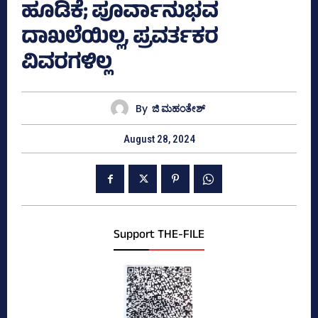
ಹೂಡಿಕೆ; ಪೂರ್ವಾನುಭವ
ದಾಖಲೆಯಿಲ್ಲ, ಪ್ರವರ್ತಕರ
ವಿವರಗಳಿಲ್ಲ
By
ಜಿ ಮಹಂತೇಶ್
August 28, 2024
Support THE-FILE