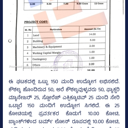
ಈ ಘಟಕದಲ್ಲಿ ಒಟ್ಟು 150 ಮಂದಿ ಉದ್ಯೋಗ ಲಭಿಸಲಿದೆ.
ಕೌಶಲ್ಯ ಹೊಂದಿರುವ 50, ಅರೆ ಕೌಶಲ್ಯವುಳ್ಳವರು 50, ಫ್ಯಾಕ್ಟರಿ
ಮ್ಯಾನೇಜರ್‍‌ 25, ಸ್ಟೋರೆಜ್‌ ಎಕ್ಸಿಕ್ಯೂಟಿವ್‌ 25 ಮಂದಿ ಸೇರಿ
ಒಟ್ಟಾರೆ 150 ಮಂದಿಗೆ ಉದ್ಯೋಗ ಸಿಗಲಿದೆ. ಈ 25
ಕೋಟಿಯಲ್ಲಿ ಪ್ರವರ್ತಕರ ಕೊಡುಗೆ 10.00 ಕೋಟಿ,
ಬ್ಯಾಂಕ್‌ಗಳಿಂದ ಟರ್ಮ್ ಲೋನ್‌ ರೂಪದಲ್ಲಿ 10.00 ಕೋಟಿ,