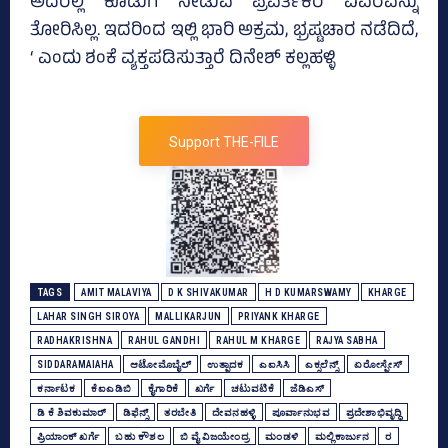
ಅದರಲ್ಲಿ ಕೊಡುಗೆ ನೀಡುವ ಪ್ರವರ್ತಕರ ವಿವರವನ್ನು
ತೋರಿಸಿಲ್ಲ. ಇದರಿಂದ ಇಲ್ಲಿ ಭಾರಿ ಅಕ್ರಮ, ಭ್ರಷ್ಟಚಾರ ನಡೆದಿದೆ,
‘ ಎಂದು ಶಂಕೆ ವ್ಯಕ್ತಪಡಿಸುತ್ತಾರೆ ದಿನೇಶ್‌ ಕಲ್ಲಹಳ್ಳಿ
Support THE-FILE
TAGS
AMIT MALAVIYA
D K SHIVAKUMAR
H D KUMARSWAMY
KHARGE
LAHAR SINGH SIROYA
MALLIKARJUN
PRIYANK KHARGE
RADHAKRISHNA
RAHUL GANDHI
RAHUL M KHARGE
RAJYA SABHA
SIDDARAMAIAHA
ಆಟೋಮೊಬೈಲ್‌
ಉತ್ಪಾದಕ
ಎಐಸಿಸಿ
ಎಕ್ಸಲೆನ್ಸ್‌
ಏರೋಸ್ಪೇಸ್‌
ಕರ್ನಾಟಕ
ಕೆಐಎಡಿಬಿ
ಕೈಗಾರಿಕೆ
ಖರ್ಗೆ
ಚಟುವಟಿಕೆ
ಜೆಡಿಎಸ್‌
ಡಿ ಕೆ ಶಿವಕುಮಾರ್
ಡಿಫೆನ್ಸ್‌
ತರಬೇತಿ
ದೇವನಹಳ್ಳಿ
ಪೂರ್ವಾನುಭವ
ಪ್ರದೇಶಾಭಿವೃದ್ಧಿ
ಪ್ರಿಯಾಂಕ್‌ ಖರ್ಗೆ
ಬಹು ಕೌಶಲ
ಬಿ ವೈ ವಿಜಯೇಂದ್ರ
ಮಂಡಳಿ
ಮಲ್ಲಿಕಾರ್ಜುನ
ರ