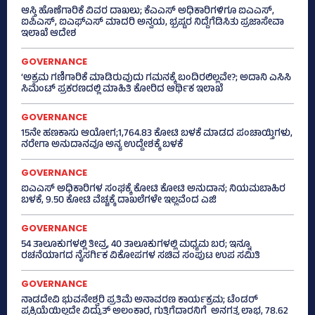
ಆಸ್ತಿ ಹೊಣೆಗಾರಿಕೆ ವಿವರ ದಾಖಲು; ಕೆಎಎಸ್ ಅಧಿಕಾರಿಗಳಿಗೂ ಐಎಎಸ್‌,
ಐಪಿಎಸ್‌, ಐಎಫ್‌ಎಸ್‌ ಮಾದರಿ ಅನ್ವಯ, ಭ್ರಷ್ಟರ ನಿದ್ದೆಗೆಡಿಸಿತು ಪ್ರಜಾಸೇವಾ
ಇಲಾಖೆ ಆದೇಶ
GOVERNANCE
‘ಅಕ್ರಮ ಗಣಿಗಾರಿಕೆ ಮಾಡಿರುವುದು ಗಮನಕ್ಕೆ ಬಂದಿರಲಿಲ್ಲವೇ?; ಅದಾನಿ ಎಸಿಸಿ
ಸಿಮೆಂಟ್ ಪ್ರಕರಣದಲ್ಲಿ ಮಾಹಿತಿ ಕೋರಿದ ಆರ್ಥಿಕ ಇಲಾಖೆ
GOVERNANCE
15ನೇ ಹಣಕಾಸು ಆಯೋಗ;1,764.83 ಕೋಟಿ ಬಳಕೆ ಮಾಡದ ಪಂಚಾಯ್ತಿಗಳು,
ನರೇಗಾ ಅನುದಾನವೂ ಅನ್ಯ ಉದ್ದೇಶಕ್ಕೆ ಬಳಕೆ
GOVERNANCE
ಐಎಎಸ್‌ ಅಧಿಕಾರಿಗಳ ಸಂಘಕ್ಕೆ ಕೋಟಿ ಕೋಟಿ ಅನುದಾನ; ನಿಯಮಬಾಹಿರ
ಬಳಕೆ, 9.50 ಕೋಟಿ ವೆಚ್ಚಕ್ಕೆ ದಾಖಲೆಗಳೇ ಇಲ್ಲವೆಂದ ಎಜಿ
GOVERNANCE
54 ತಾಲೂಕುಗಳಲ್ಲಿ ತೀವ್ರ, 40 ತಾಲೂಕುಗಳಲ್ಲಿ ಮಧ್ಯಮ ಬರ; ಇನ್ನೂ
ರಚನೆಯಾಗದ ನೈಸರ್ಗಿಕ ವಿಕೋಪಗಳ ಸಚಿವ ಸಂಪುಟ ಉಪ ಸಮಿತಿ
GOVERNANCE
ನಾಡದೇವಿ ಭುವನೇಶ್ವರಿ ಪ್ರತಿಮೆ ಅನಾವರಣ ಕಾರ್ಯಕ್ರಮ; ಟೆಂಡರ್
ಪ್ರಕ್ರಿಯೆಯಿಲ್ಲದೇ ವಿದ್ಯುತ್‌ ಅಲಂಕಾರ, ಗುತ್ತಿಗೆದಾರನಿಗೆ ಅನಗತ್ಯ ಲಾಭ, 78.62