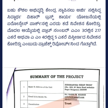
ಬಹು ಕೌಶಲ ಅಭಿವೃದ್ಧಿ ಕೇಂದ್ರ ಸ್ಥಾಪಿಸಲು ಅರ್ಜಿ ಸಲ್ಲಿಸಿದ್ದ
ಸಿದ್ಧಾರ್ಥ ವಿಹಾರ್‍‌ ಟ್ರಸ್ಟ್‌ ಕಾರ್ಯ ಯೋಜನೆಯಲ್ಲಿ
ಏರೋಸ್ಪೇಸ್‌ ಪಾರ್ಕ್‌ನಲ್ಲಿ ಎರಡು ಕಡೆ ನಿವೇಶನ ಕೋರಿತ್ತು.
ಮೊದಲ ಆಯ್ಕೆಯಲ್ಲಿ ಪ್ಲಾಟ್‌ ನಂಂಬರ್‍‌ ಎಎಂ 3ರಲ್ಲಿನ 2.17
ಎಕರೆ ಅಥವಾ ಎ ಎಂ 4ರಲ್ಲಿದ್ದ 5 ಎಕರೆ ವಿಸ್ತೀರ್ಣದ ನಿವೇಶನ
ಕೋರಿತ್ತು ಎಂಬುದು ಪ್ರಾಜೆಕ್ಟ್‌ ರಿಪೋರ್ಟ್‌ನಿಂದ ಗೊತ್ತಾಗಿದೆ.