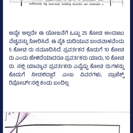
ಅಷ್ಟೇ ಅಲ್ಲದೇ ಈ ಯೋಜನೆಗೆ ಒಟ್ಟು 25 ಕೋಟಿ ಅಂದಾಜು
ವೆಚ್ಚವನ್ನು ತೋರಿಸಿದೆ. ಈ ಪೈಕಿ ದುಡಿಯುವ ಬಂಡವಾಳವೆಂದು
5 ಕೋಟಿ ರು ನಮೂದಿಸಿದೆ. ಪ್ರವರ್ತಕರ ಕೊಡುಗೆ 10 ಕೋಟಿ
ರು ಎಂದು ಹೇಳಿದೆಯಾದರೂ ಪ್ರವರ್ತಕರು ಯಾರು, 10 ಕೋಟಿ
ರು. ನಲ್ಲಿ ಯಾವ್ಯಾವ ಪ್ರವರ್ತಕರು ಎಷ್ಟೆಷ್ಟು ಕೋಟಿ ರು.ಗಳನ್ನು
ಕೊಡುಗೆ ನೀಡಲಿದ್ದಾರೆ ಎಂಬ ವಿವರಗಳು, ಪ್ರಾಜೆಕ್ಟ್‌
ರಿಪೋರ್ಟ್‌ನಲ್ಲಿ ಕಂಡು ಬಂದಿಲ್ಲ.