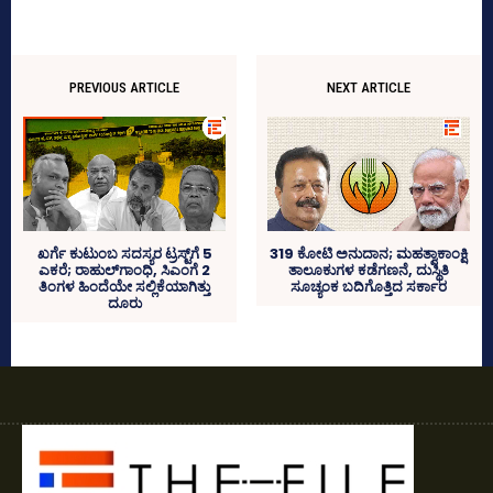
PREVIOUS ARTICLE
NEXT ARTICLE
ಖರ್ಗೆ ಕುಟುಂಬ ಸದಸ್ಯರ ಟ್ರಸ್ಟ್‌ಗೆ 5
319 ಕೋಟಿ ಅನುದಾನ; ಮಹತ್ವಾಕಾಂಕ್ಷಿ
ಎಕರೆ; ರಾಹುಲ್‌ಗಾಂಧಿ, ಸಿಎಂಗೆ 2
ತಾಲೂಕುಗಳ ಕಡೆಗಣನೆ, ದುಸ್ಥಿತಿ
ತಿಂಗಳ ಹಿಂದೆಯೇ ಸಲ್ಲಿಕೆಯಾಗಿತ್ತು
ಸೂಚ್ಯಂಕ ಬದಿಗೊತ್ತಿದ ಸರ್ಕಾರ
ದೂರು