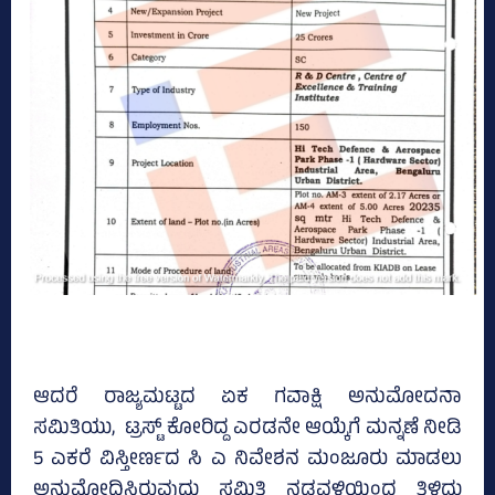
ಆದರೆ ರಾಜ್ಯಮಟ್ಟದ ಏಕ ಗವಾಕ್ಷಿ ಅನುಮೋದನಾ
ಸಮಿತಿಯು, ಟ್ರಸ್ಟ್‌ ಕೋರಿದ್ದ ಎರಡನೇ ಆಯ್ಕೆಗೆ ಮನ್ನಣೆ ನೀಡಿ
5 ಎಕರೆ ವಿಸ್ತೀರ್ಣದ ಸಿ ಎ ನಿವೇಶನ ಮಂಜೂರು ಮಾಡಲು
ಅನುಮೋದಿಸಿರುವುದು ಸಮಿತಿ ನಡವಳಿಯಿಂದ ತಿಳಿದು