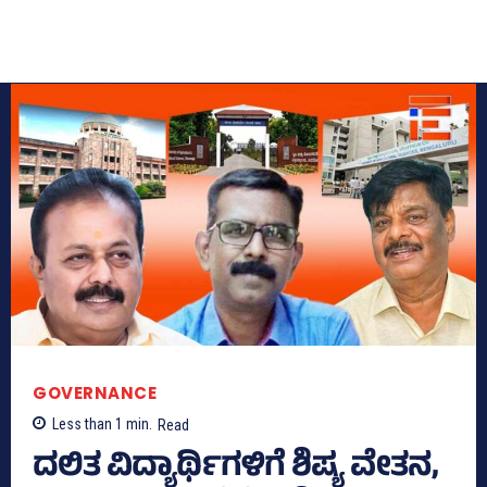
GOVERNANCE
Less than 1
min.
Read
ದಲಿತ ವಿದ್ಯಾರ್ಥಿಗಳಿಗೆ ಶಿಷ್ಯ ವೇತನ,