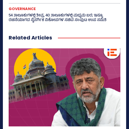
GOVERNANCE
54 ತಾಲೂಕುಗಳಲ್ಲಿ ತೀವ್ರ, 40 ತಾಲೂಕುಗಳಲ್ಲಿ ಮಧ್ಯಮ ಬರ; ಇನ್ನೂ
ರಚನೆಯಾಗದ ನೈಸರ್ಗಿಕ ವಿಕೋಪಗಳ ಸಚಿವ ಸಂಪುಟ ಉಪ ಸಮಿತಿ
Related Articles