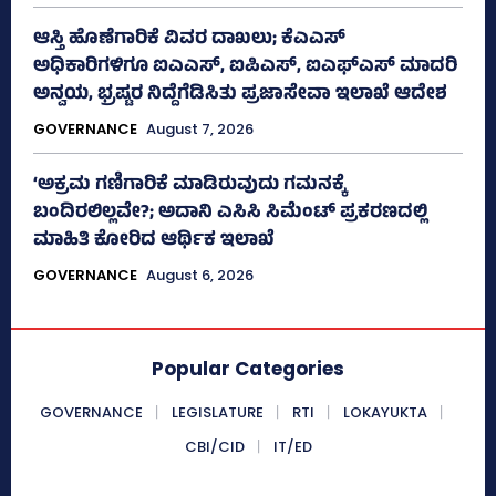
ಆಸ್ತಿ ಹೊಣೆಗಾರಿಕೆ ವಿವರ ದಾಖಲು; ಕೆಎಎಸ್
ಅಧಿಕಾರಿಗಳಿಗೂ ಐಎಎಸ್‌, ಐಪಿಎಸ್‌, ಐಎಫ್‌ಎಸ್‌ ಮಾದರಿ
ಅನ್ವಯ, ಭ್ರಷ್ಟರ ನಿದ್ದೆಗೆಡಿಸಿತು ಪ್ರಜಾಸೇವಾ ಇಲಾಖೆ ಆದೇಶ
GOVERNANCE
August 7, 2026
‘ಅಕ್ರಮ ಗಣಿಗಾರಿಕೆ ಮಾಡಿರುವುದು ಗಮನಕ್ಕೆ
ಬಂದಿರಲಿಲ್ಲವೇ?; ಅದಾನಿ ಎಸಿಸಿ ಸಿಮೆಂಟ್ ಪ್ರಕರಣದಲ್ಲಿ
ಮಾಹಿತಿ ಕೋರಿದ ಆರ್ಥಿಕ ಇಲಾಖೆ
GOVERNANCE
August 6, 2026
Popular Categories
GOVERNANCE
LEGISLATURE
RTI
LOKAYUKTA
CBI/CID
IT/ED