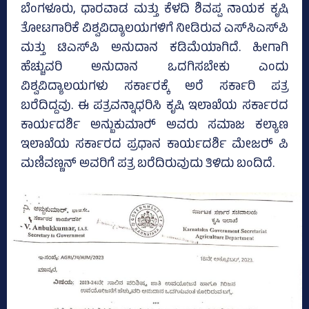
ಬೆಂಗಳೂರು, ಧಾರವಾಡ ಮತ್ತು ಕೆಳದಿ ಶಿವಪ್ಪ ನಾಯಕ ಕೃಷಿ
ತೋಟಗಾರಿಕೆ ವಿಶ್ವವಿದ್ಯಾಲಯಗಳಿಗೆ ನೀಡಿರುವ ಎಸ್‌ಸಿಎಸ್‌ಪಿ
ಮತ್ತು ಟಿಎಸ್‌ಪಿ ಅನುದಾನ ಕಡಿಮೆಯಾಗಿದೆ. ಹೀಗಾಗಿ
ಹೆಚ್ಚುವರಿ ಅನುದಾನ ಒದಗಿಸಬೇಕು ಎಂದು
ವಿಶ್ವವಿದ್ಯಾಲಯಗಳು ಸರ್ಕಾರಕ್ಕೆ ಅರೆ ಸರ್ಕಾರಿ ಪತ್ರ
ಬರೆದಿದ್ದವು. ಈ ಪತ್ರವನ್ನಾಧರಿಸಿ ಕೃಷಿ ಇಲಾಖೆಯ ಸರ್ಕಾರದ
ಕಾರ್ಯದರ್ಶಿ ಅನ್ಬುಕುಮಾರ್‍‌ ಅವರು ಸಮಾಜ ಕಲ್ಯಾಣ
ಇಲಾಖೆಯ ಸರ್ಕಾರದ ಪ್ರಧಾನ ಕಾರ್ಯದರ್ಶಿ ಮೇಜರ್‍‌ ಪಿ
ಮಣಿವಣ್ಣನ್‌ ಅವರಿಗೆ ಪತ್ರ ಬರೆದಿರುವುದು ತಿಳಿದು ಬಂದಿದೆ.