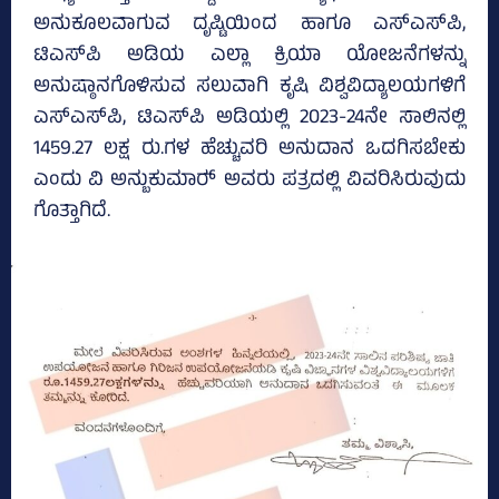
ಅನುಕೂಲವಾಗುವ ದೃಷ್ಟಿಯಿಂದ ಹಾಗೂ ಎಸ್‌ಎಸ್‌ಪಿ,
ಟಿಎಸ್‌ಪಿ ಅಡಿಯ ಎಲ್ಲಾ ಕ್ರಿಯಾ ಯೋಜನೆಗಳನ್ನು
ಅನುಷ್ಠಾನಗೊಳಿಸುವ ಸಲುವಾಗಿ ಕೃಷಿ ವಿಶ್ವವಿದ್ಯಾಲಯಗಳಿಗೆ
ಎಸ್‌ಎಸ್‌ಪಿ, ಟಿಎಸ್‌ಪಿ ಅಡಿಯಲ್ಲಿ 2023-24ನೇ ಸಾಲಿನಲ್ಲಿ
1459.27 ಲಕ್ಷ ರು.ಗಳ ಹೆಚ್ಚುವರಿ ಅನುದಾನ ಒದಗಿಸಬೇಕು
ಎಂದು ವಿ ಅನ್ಬುಕುಮಾರ್‍‌ ಅವರು ಪತ್ರದಲ್ಲಿ ವಿವರಿಸಿರುವುದು
ಗೊತ್ತಾಗಿದೆ.