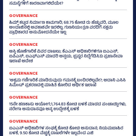
ಸಮಸ್ಯೆಗಳಿಗೆ ಕಾರಣವಾಗಲಿದೆಯೇ?
GOVERNANCE
ಹಿಮ್ಸ್‌ ಕಟ್ಟಡ ನಿರ್ಮಾಣ ಕಾಮಗಾರಿ; 68.75 ಕೋಟಿ ರು ಹೆಚ್ಚುವರಿ, ಮೂಲ
ಅಂದಾಜಿನಲ್ಲಿ ಅವಕಾಶವೇ ಇರಲಿಲ್ಲ, ಗುಣನಿಯಂತ್ರಣ ವರದಿಗೆ ಸಕ್ಷಮ
ಪ್ರಾಧಿಕಾರದ ಅನುಮೋದನೆಯೇ ಇಲ್ಲ
GOVERNANCE
ಆಸ್ತಿ ಹೊಣೆಗಾರಿಕೆ ವಿವರ ದಾಖಲು; ಕೆಎಎಸ್ ಅಧಿಕಾರಿಗಳಿಗೂ ಐಎಎಸ್‌,
ಐಪಿಎಸ್‌, ಐಎಫ್‌ಎಸ್‌ ಮಾದರಿ ಅನ್ವಯ, ಭ್ರಷ್ಟರ ನಿದ್ದೆಗೆಡಿಸಿತು ಪ್ರಜಾಸೇವಾ
ಇಲಾಖೆ ಆದೇಶ
GOVERNANCE
‘ಅಕ್ರಮ ಗಣಿಗಾರಿಕೆ ಮಾಡಿರುವುದು ಗಮನಕ್ಕೆ ಬಂದಿರಲಿಲ್ಲವೇ?; ಅದಾನಿ ಎಸಿಸಿ
ಸಿಮೆಂಟ್ ಪ್ರಕರಣದಲ್ಲಿ ಮಾಹಿತಿ ಕೋರಿದ ಆರ್ಥಿಕ ಇಲಾಖೆ
GOVERNANCE
15ನೇ ಹಣಕಾಸು ಆಯೋಗ;1,764.83 ಕೋಟಿ ಬಳಕೆ ಮಾಡದ ಪಂಚಾಯ್ತಿಗಳು,
ನರೇಗಾ ಅನುದಾನವೂ ಅನ್ಯ ಉದ್ದೇಶಕ್ಕೆ ಬಳಕೆ
GOVERNANCE
ಐಎಎಸ್‌ ಅಧಿಕಾರಿಗಳ ಸಂಘಕ್ಕೆ ಕೋಟಿ ಕೋಟಿ ಅನುದಾನ; ನಿಯಮಬಾಹಿರ
ಬಳಕೆ, 9.50 ಕೋಟಿ ವೆಚ್ಚಕ್ಕೆ ದಾಖಲೆಗಳೇ ಇಲ್ಲವೆಂದ ಎಜಿ