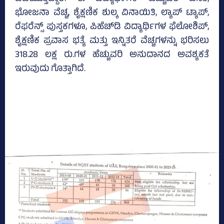
ಭೋಜನಾ ವೆಚ್ಚ, ಶೈಕ್ಷಣಿಕ ಶುಲ್ಕ ವಿನಾಯಿತಿ, ಲ್ಯಾಪ್‌ ಟ್ಯಾಪ್‌,
ರೆಫರೆನ್ಸ್‌ ಪುಸ್ತಕಗಳೂ, ಪಿಹೆಚ್‌ಡಿ ವಿದ್ಯಾರ್ಥಿಗಳ ಫೆಲೋಶಿಪ್‌,
ಶೈಕ್ಷಣಿಕ ಪ್ರವಾಸ ಭತ್ಯೆ ಮತ್ತು ಇನ್ನಿತರೆ ವೆಚ್ಚಗಳನ್ನು ಭರಿಸಲು
318.28 ಲಕ್ಷ ರು.ಗಳ ಹೆಚ್ಚುವರಿ ಅನುದಾನದ ಅವಶ್ಯಕತೆ
ಇರುವುದು ಗೊತ್ತಾಗಿದೆ.