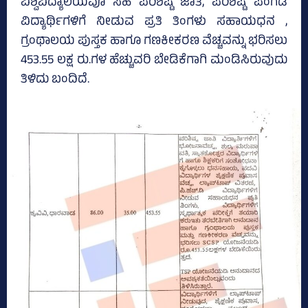
ವಿಶ್ವವಿದ್ಯಾಲಯವೂ ಸಹ ಪರಿಶಿಷ್ಟ ಜಾತಿ, ಪರಿಶಿಷ್ಟ ಪಂಗಡ
ವಿದ್ಯಾರ್ಥಿಗಳಿಗೆ ನೀಡುವ ಪ್ರತಿ ತಿಂಗಳು ಸಹಾಯಧನ ,
ಗ್ರಂಥಾಲಯ ಪುಸ್ತಕ ಹಾಗೂ ಗಣಕೀಕರಣ ವೆಚ್ಚವನ್ನು ಭರಿಸಲು
453.55 ಲಕ್ಷ ರು.ಗಳ ಹೆಚ್ಚುವರಿ ಬೇಡಿಕೆಗಾಗಿ ಮಂಡಿಸಿರುವುದು
ತಿಳಿದು ಬಂದಿದೆ.