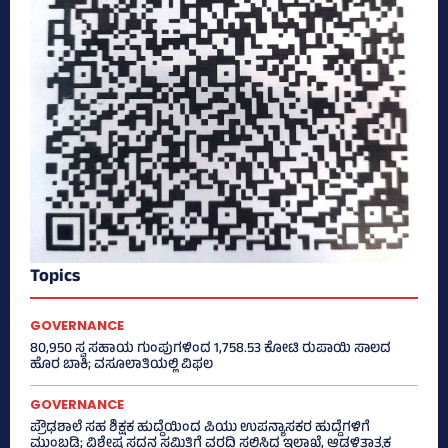
Topics
GOVERNANCE
80,950 ಸ್ವ ಸಹಾಯ ಗುಂಪುಗಳಿಂದ 1,758.53 ಕೋಟಿ ರುಪಾಯಿ ಸಾಲದ
ಹೊರ ಬಾಕಿ; ವಸೂಲಾತಿಯಲ್ಲಿ ವಿಫಲ
GOVERNANCE
ಪ್ರೌಢಶಾಲೆ ಸಹ ಶಿಕ್ಷಕ ಹುದ್ದೆಯಿಂದ ಪಿಯು ಉಪನ್ಯಾಸಕರ ಹುದ್ದೆಗಳಿಗೆ
ಮುಂಬಡ್ತಿ; ವಿಶೇಷ ಸದನ ಸಮಿತಿಗೆ ವರದಿ ಸಲ್ಲಿಸಿದ ಇಲಾಖೆ, ಆಡಳಿತಾತ್ಮಕ