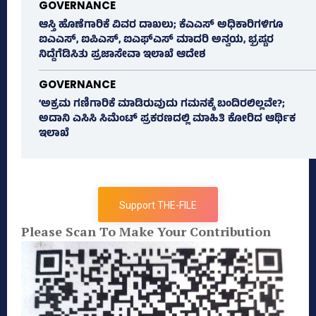
GOVERNANCE
ಆಸ್ತಿ ಹೊಣೆಗಾರಿಕೆ ವಿವರ ದಾಖಲು; ಕೆಎಎಸ್ ಅಧಿಕಾರಿಗಳಿಗೂ
ಐಎಎಸ್‌, ಐಪಿಎಸ್‌, ಐಎಫ್‌ಎಸ್‌ ಮಾದರಿ ಅನ್ವಯ, ಭ್ರಷ್ಟರ
ನಿದ್ದೆಗೆಡಿಸಿತು ಪ್ರಜಾಸೇವಾ ಇಲಾಖೆ ಆದೇಶ
GOVERNANCE
‘ಅಕ್ರಮ ಗಣಿಗಾರಿಕೆ ಮಾಡಿರುವುದು ಗಮನಕ್ಕೆ ಬಂದಿರಲಿಲ್ಲವೇ?;
ಅದಾನಿ ಎಸಿಸಿ ಸಿಮೆಂಟ್ ಪ್ರಕರಣದಲ್ಲಿ ಮಾಹಿತಿ ಕೋರಿದ ಆರ್ಥಿಕ
ಇಲಾಖೆ
Support THE-FILE
Please Scan To Make Your Contribution