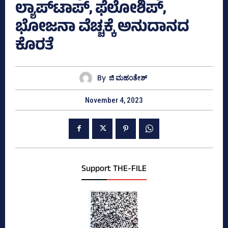
ಲ್ಯಾಪ್‌ಟಾಪ್‌, ಫೆಲೋಶಿಪ್‌,
ಭೋಜನಾ ವೆಚ್ಚಕ್ಕೆ ಅನುದಾನದ
ಕೊರತೆ
By
ಜಿ ಮಹಂತೇಶ್
November 4, 2023
Support THE-FILE