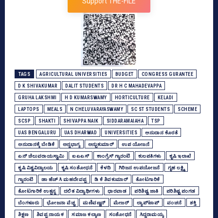
Support THE-FILE
TAGS
AGRICULTURAL UNIVERSITIES
BUDGET
CONGRESS GURANTEE
D K SHIVAKUMAR
DALIT STUDENTS
DR H C MAHADEVAPPA
GRUHA LAKSHMI
H D KUMARSWAMY
HORTICULTURE
KELADI
LAPTOPS
MEALS
N CHELUVARAYASWAMY
SC ST STUDENTS
SCHEME
SCSP
SHAKTI
SHIVAPPA NAIK
SIDDARAMAIAHA
TSP
UAS BENGALURU
UAS DHARWAD
UNIVERSITIES
ಅನುದಾನ ಕೊರತೆ
ಅನುದಾನಕ್ಕೆ ಬೇಡಿಕೆ
ಅನ್ನಭಾಗ್ಯ
ಅನ್ಬುಕುಮಾರ್‍‌
ಉಪ ಯೋಜನೆ
ಎನ್‌ ಚೆಲುವರಾಯಸ್ವಾಮಿ
ಐಎಎಸ್‌
ಕಾಂಗ್ರೆಸ್‌ ಗ್ಯಾರಂಟಿ
ಕುಲಪತಿಗಳು
ಕೃಷಿ ಇಲಾಖೆ
ಕೃಷಿ ವಿಶ್ವವಿದ್ಯಾಲಯ
ಕೃಷಿ ಸಂಶೋಧನೆ
ಕೆಳದಿ
ಗಿರಿಜನ ಉಪಯೋಜನೆ
ಗೃಹ ಲಕ್ಷ್ಮಿ
ಗ್ಯಾರಂಟಿ
ಡಾ ಹೆಚ್‌ ಸಿ ಮಹದೇವಪ್ಪ
ಡಿ ಕೆ ಶಿವಕುಮಾರ್
ತೋಟಗಾರಿಕೆ
ತೋಟಗಾರಿಕೆ ಉತ್ಪನ್ನ
ದಲಿತ ವಿದ್ಯಾರ್ಥಿಗಳು
ಧಾರವಾಡ
ಪರಿಶಿಷ್ಟ ಜಾತಿ
ಪರಿಶಿಷ್ಟ ಪಂಗಡ
ಬೆಂಗಳೂರು
ಭೋಜನಾ ವೆಚ್ಚ
ಮಣಿವಣ್ಣನ್‌
ಮೇಜರ್‍‌
ಲ್ಯಾಪ್‌ಟಾಪ್‌
ವಂಚನೆ
ಶಕ್ತಿ
ಶಿಕ್ಷಣ
ಶಿವಪ್ಪ ನಾಯಕ
ಸಮಾಜ ಕಲ್ಯಾಣ
ಸಂಶೋಧನೆ
ಸಿದ್ದರಾಮಯ್ಯ