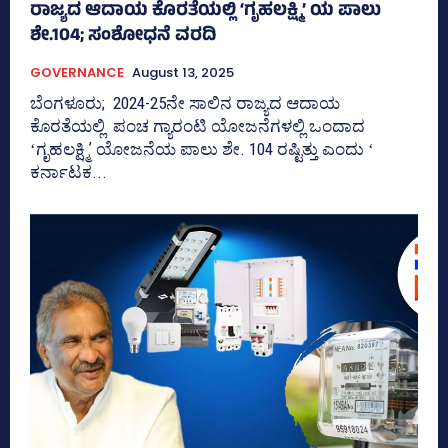
ರಾಜ್ಯದ ಆದಾಯ ಕೊರತೆಯಲ್ಲಿ ‘ಗೃಹಲಕ್ಷ್ಮಿ’ ಯ ಪಾಲು
ಶೇ.104; ಸಂಶೋಧನೆ ವರದಿ
GOVERNANCE
August 13, 2025
ಬೆಂಗಳೂರು; 2024-25ನೇ ಸಾಲಿನ ರಾಜ್ಯದ ಆದಾಯ
ಕೊರತೆಯಲ್ಲಿ ಪಂಚ ಗ್ಯಾರಂಟಿ ಯೋಜನೆಗಳಲ್ಲಿ ಒಂದಾದ
ʻಗೃಹಲಕ್ಷ್ಮಿʼ ಯೋಜನೆಯ ಪಾಲು ಶೇ. 104 ರಷ್ಟಿತ್ತು ಎಂದು ʻ
ಕರ್ನಾಟಕ...