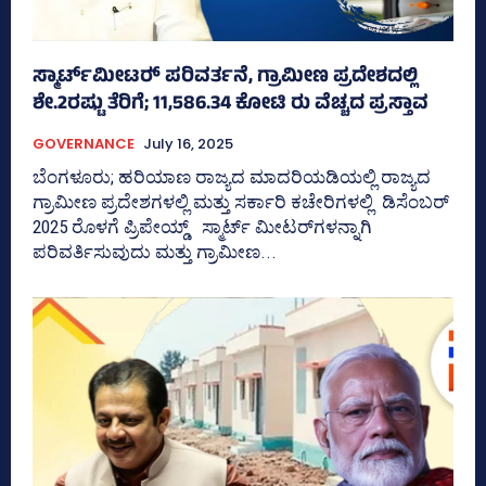
ಸ್ಮಾರ್ಟ್‌ಮೀಟರ್‍‌ ಪರಿವರ್ತನೆ, ಗ್ರಾಮೀಣ ಪ್ರದೇಶದಲ್ಲಿ
ಶೇ.2ರಷ್ಟು ತೆರಿಗೆ; 11,586.34 ಕೋಟಿ ರು ವೆಚ್ಚದ ಪ್ರಸ್ತಾವ
GOVERNANCE
July 16, 2025
ಬೆಂಗಳೂರು; ಹರಿಯಾಣ ರಾಜ್ಯದ ಮಾದರಿಯಡಿಯಲ್ಲಿ ರಾಜ್ಯದ
ಗ್ರಾಮೀಣ ಪ್ರದೇಶಗಳಲ್ಲಿ ಮತ್ತು ಸರ್ಕಾರಿ ಕಚೇರಿಗಳಲ್ಲಿ ಡಿಸೆಂಬರ್
2025 ರೊಳಗೆ ಪ್ರಿಪೇಯ್ಡ್‌ ಸ್ಮಾರ್ಟ್ ಮೀಟರ್‌ಗಳನ್ನಾಗಿ
ಪರಿವರ್ತಿಸುವುದು ಮತ್ತು ಗ್ರಾಮೀಣ...