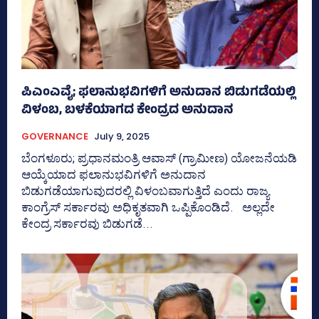
ಪಿಎಂಎವೈ; ಫಲಾನುಭವಿಗಳಿಗೆ ಅನುದಾನ ಬಿಡುಗಡೆಯಲ್ಲಿ
ವಿಳಂಬ, ಬಳಕೆಯಾಗದ ಕೇಂದ್ರದ ಅನುದಾನ
GOVERNANCE
July 9, 2025
ಬೆಂಗಳೂರು; ಪ್ರಧಾನಮಂತ್ರಿ ಆವಾಸ್‌ (ಗ್ರಾಮೀಣ) ಯೋಜನೆಯಡಿ
ಆಯ್ಕೆಯಾದ ಫಲಾನುಭವಿಗಳಿಗೆ ಅನುದಾನ
ಬಿಡುಗಡೆಯಾಗುವುದರಲ್ಲಿ ವಿಳಂಬವಾಗುತ್ತಿದೆ ಎಂದು ರಾಜ್ಯ
ಕಾಂಗ್ರೆಸ್‌ ಸರ್ಕಾರವು ಅಧಿಕೃತವಾಗಿ ಒಪ್ಪಿಕೊಂಡಿದೆ. ಅಲ್ಲದೇ
ಕೇಂದ್ರ ಸರ್ಕಾರವು ಬಿಡುಗಡೆ...