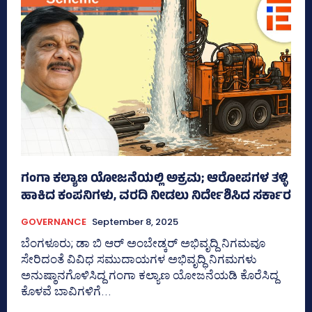
ಗಂಗಾ ಕಲ್ಯಾಣ ಯೋಜನೆಯಲ್ಲಿ ಅಕ್ರಮ; ಆರೋಪಗಳ ತಳ್ಳಿ
ಹಾಕಿದ ಕಂಪನಿಗಳು, ವರದಿ ನೀಡಲು ನಿರ್ದೇಶಿಸಿದ ಸರ್ಕಾರ
GOVERNANCE
September 8, 2025
ಬೆಂಗಳೂರು; ಡಾ ಬಿ ಆರ್ ಅಂಬೇಡ್ಕರ್‍‌ ಅಭಿವೃದ್ದಿ ನಿಗಮವೂ
ಸೇರಿದಂತೆ ವಿವಿಧ ಸಮುದಾಯಗಳ ಅಭಿವೃದ್ಧಿ ನಿಗಮಗಳು
ಅನುಷ್ಠಾನಗೊಳಿಸಿದ್ದ ಗಂಗಾ ಕಲ್ಯಾಣ ಯೋಜನೆಯಡಿ ಕೊರೆಸಿದ್ದ
ಕೊಳವೆ ಬಾವಿಗಳಿಗೆ...