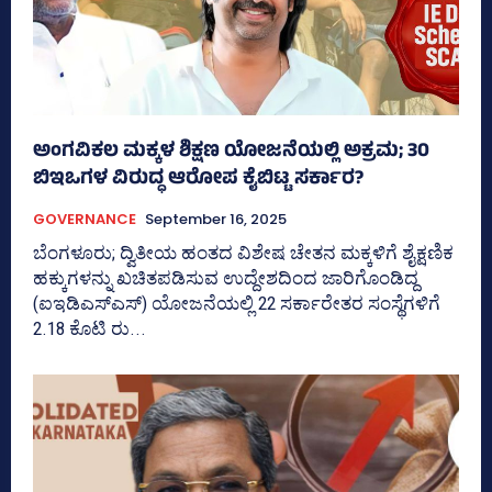
ಅಂಗವಿಕಲ ಮಕ್ಕಳ ಶಿಕ್ಷಣ ಯೋಜನೆಯಲ್ಲಿ ಅಕ್ರಮ; 30
ಬಿಇಒಗಳ ವಿರುದ್ಧ ಆರೋಪ ಕೈಬಿಟ್ಟ ಸರ್ಕಾರ?
GOVERNANCE
September 16, 2025
ಬೆಂಗಳೂರು; ದ್ವಿತೀಯ ಹಂತದ ವಿಶೇಷ ಚೇತನ ಮಕ್ಕಳಿಗೆ ಶೈಕ್ಷಣಿಕ
ಹಕ್ಕುಗಳನ್ನು ಖಚಿತಪಡಿಸುವ ಉದ್ದೇಶದಿಂದ ಜಾರಿಗೊಂಡಿದ್ದ
(ಐಇಡಿಎಸ್‌ಎಸ್‌) ಯೋಜನೆಯಲ್ಲಿ 22 ಸರ್ಕಾರೇತರ ಸಂಸ್ಥೆಗಳಿಗೆ
2.18 ಕೊಟಿ ರು...