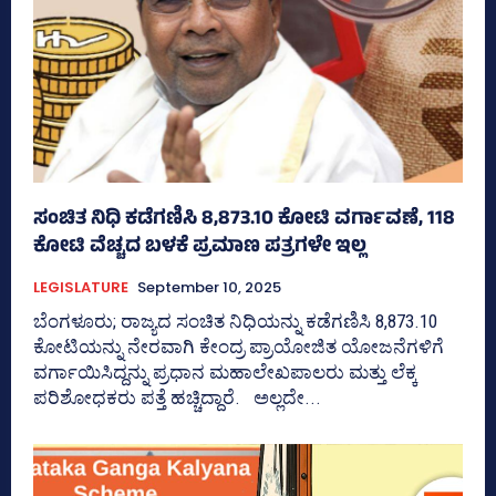
ಸಂಚಿತ ನಿಧಿ ಕಡೆಗಣಿಸಿ 8,873.10 ಕೋಟಿ ವರ್ಗಾವಣೆ, 118
ಕೋಟಿ ವೆಚ್ಚದ ಬಳಕೆ ಪ್ರಮಾಣ ಪತ್ರಗಳೇ ಇಲ್ಲ
LEGISLATURE
September 10, 2025
ಬೆಂಗಳೂರು; ರಾಜ್ಯದ ಸಂಚಿತ ನಿಧಿಯನ್ನು ಕಡೆಗಣಿಸಿ 8,873.10
ಕೋಟಿಯನ್ನು ನೇರವಾಗಿ ಕೇಂದ್ರ ಪ್ರಾಯೋಜಿತ ಯೋಜನೆಗಳಿಗೆ
ವರ್ಗಾಯಿಸಿದ್ದನ್ನು ಪ್ರಧಾನ ಮಹಾಲೇಖಪಾಲರು ಮತ್ತು ಲೆಕ್ಕ
ಪರಿಶೋಧಕರು ಪತ್ತೆ ಹಚ್ಚಿದ್ದಾರೆ. ಅಲ್ಲದೇ...