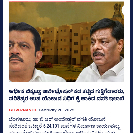
ಆರ್ಥಿಕ ಬಿಕ್ಕಟ್ಟು; ಆರ್ಬಿಟ್ರೇಷನ್‌ ಕದ ತಟ್ಟಿದ ಗುತ್ತಿಗೆದಾರರು,
ಪರಿಶಿಷ್ಟರ ಉಪ ಯೋಜನೆ ನಿಧಿಗೆ ಕೈ ಹಾಕಿದ ವಸತಿ ಇಲಾಖೆ
GOVERNANCE
February 20, 2025
ಬೆಂಗಳೂರು; ಡಾ ಬಿ ಆರ್‍‌ ಅಂಬೇಡ್ಕರ್‍‌ ವಸತಿ ಯೋಜನೆ
ಸೇರಿದಂತೆ ಒಟ್ಟಾರೆ 6,24,101 ಮನೆಗಳ ನಿರ್ಮಾಣ ಕಾರ್ಯವನ್ನು
ಪೂರ್ಣಗೊಳಿಸಲು ವಸತಿ ಇಲಾಖೆಯು ಆರ್ಥಿಕ ಬಿಕ್ಕಟ್ಟು ಮತ್ತು...