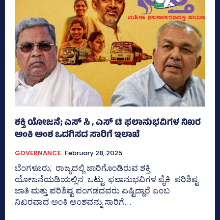
ಶಕ್ತಿ ಯೋಜನೆ; ಎಸ್‌ ಸಿ , ಎಸ್‌ ಟಿ ಫಲಾನುಭವಿಗಳ ನಿಖರ
ಅಂಕಿ ಅಂಶ ಒದಗಿಸದ ಸಾರಿಗೆ ಇಲಾಖೆ
GOVERNANCE
February 28, 2025
ಬೆಂಗಳೂರು; ರಾಜ್ಯದಲ್ಲಿ ಜಾರಿಗೊಂಡಿರುವ ಶಕ್ತಿ
ಯೋಜನೆಯಡಿಯಲ್ಲಿನ ಒಟ್ಟು ಫಲಾನುಭವಿಗಳ ಪೈಕಿ ಪರಿಶಿಷ್ಟ
ಜಾತಿ ಮತ್ತು ಪರಿಶಿಷ್ಟ ಪಂಗಡದವರು ಎಷ್ಟಿದ್ದಾರೆ ಎಂಬ
ನಿಖರವಾದ ಅಂಕಿ ಅಂಶವನ್ನು ಸಾರಿಗೆ...