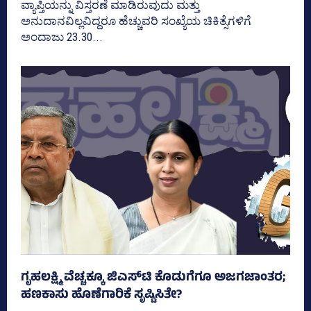
ವ್ಯಾಪ್ತಿಯನ್ನು ವಿಸ್ತರಣೆ ಮಾಡಿರುವುದು ಮತ್ತು
ಅನುದಾನವಿಲ್ಲವಿದ್ದರೂ ಹೆಚ್ಚುವರಿ ಸಂಖ್ಯೆಯ ಚಿಕಿತ್ಸೆಗಳಿಗೆ
ಅಂದಾಜು 23.30...
ಗೃಹಲಕ್ಷ್ಮಿ ವೆಚ್ಚಕ್ಕೂ ಜಿಎಸ್‌ಟಿ ಕೊಡುಗೆಗೂ ಅಜಗಜಾಂತರ;
ಹಣಕಾಸು ಹೊಣೆಗಾರಿಕೆ ಸೃಷ್ಟಿಸಿತೇ?