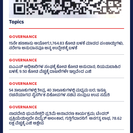
Topics
GOVERNANCE
15ನೇ ಹಣಕಾಸು ಆಯೋಗ;1,764.83 ಕೋಟಿ ಬಳಕೆ ಮಾಡದ ಪಂಚಾಯ್ತಿಗಳು,
ನರೇಗಾ ಅನುದಾನವೂ ಅನ್ಯ ಉದ್ದೇಶಕ್ಕೆ ಬಳಕೆ
GOVERNANCE
ಐಎಎಸ್‌ ಅಧಿಕಾರಿಗಳ ಸಂಘಕ್ಕೆ ಕೋಟಿ ಕೋಟಿ ಅನುದಾನ; ನಿಯಮಬಾಹಿರ
ಬಳಕೆ, 9.50 ಕೋಟಿ ವೆಚ್ಚಕ್ಕೆ ದಾಖಲೆಗಳೇ ಇಲ್ಲವೆಂದ ಎಜಿ
GOVERNANCE
54 ತಾಲೂಕುಗಳಲ್ಲಿ ತೀವ್ರ, 40 ತಾಲೂಕುಗಳಲ್ಲಿ ಮಧ್ಯಮ ಬರ; ಇನ್ನೂ
ರಚನೆಯಾಗದ ನೈಸರ್ಗಿಕ ವಿಕೋಪಗಳ ಸಚಿವ ಸಂಪುಟ ಉಪ ಸಮಿತಿ
GOVERNANCE
ನಾಡದೇವಿ ಭುವನೇಶ್ವರಿ ಪ್ರತಿಮೆ ಅನಾವರಣ ಕಾರ್ಯಕ್ರಮ; ಟೆಂಡರ್
ಪ್ರಕ್ರಿಯೆಯಿಲ್ಲದೇ ವಿದ್ಯುತ್‌ ಅಲಂಕಾರ, ಗುತ್ತಿಗೆದಾರನಿಗೆ ಅನಗತ್ಯ ಲಾಭ, 78.62
ಲಕ್ಷ ವೆಚ್ಚಕ್ಕೆ ಎಜಿ ಆಕ್ಷೇಪ