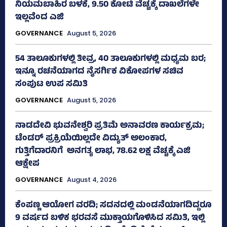
ನಿಯಮಬಾಹಿರ ಬಳಕೆ, 9.50 ಕೋಟಿ ವೆಚ್ಚಕ್ಕೆ ದಾಖಲೆಗಳೇ
ಇಲ್ಲವೆಂದ ಎಜಿ
GOVERNANCE
August 5, 2026
54 ತಾಲೂಕುಗಳಲ್ಲಿ ತೀವ್ರ, 40 ತಾಲೂಕುಗಳಲ್ಲಿ ಮಧ್ಯಮ ಬರ;
ಇನ್ನೂ ರಚನೆಯಾಗದ ನೈಸರ್ಗಿಕ ವಿಕೋಪಗಳ ಸಚಿವ
ಸಂಪುಟ ಉಪ ಸಮಿತಿ
GOVERNANCE
August 5, 2026
ನಾಡದೇವಿ ಭುವನೇಶ್ವರಿ ಪ್ರತಿಮೆ ಅನಾವರಣ ಕಾರ್ಯಕ್ರಮ;
ಟೆಂಡರ್ ಪ್ರಕ್ರಿಯೆಯಿಲ್ಲದೇ ವಿದ್ಯುತ್‌ ಅಲಂಕಾರ,
ಗುತ್ತಿಗೆದಾರನಿಗೆ ಅನಗತ್ಯ ಲಾಭ, 78.62 ಲಕ್ಷ ವೆಚ್ಚಕ್ಕೆ ಎಜಿ
ಆಕ್ಷೇಪ
GOVERNANCE
August 4, 2026
ಕೆಂಪಣ್ಣ ಆಯೋಗ ವರದಿ; ಸದನದಲ್ಲಿ ಮಂಡನೆಯಾಗದಿದ್ದರೂ
9 ವರ್ಷದ ಬಳಿಕ ಭರವಸೆ ಮುಕ್ತಾಯಗೊಳಿಸಿದ ಸಮಿತಿ, ಇಲ್ಲಿ