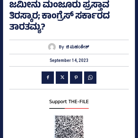
ಜಮೀನು ಮಂಜೂರು ಪ್ರಸ್ತಾವ
ತಿರಸ್ಕಾರ; ಕಾಂಗ್ರೆಸ್‌ ಸರ್ಕಾರದ
ತಾರತಮ್ಯ?
By
ಜಿ ಮಹಂತೇಶ್
September 14, 2023
Support THE-FILE