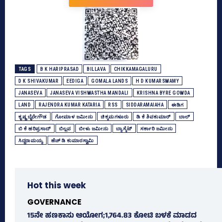
TAGS
B K HARIPRASAD
BILLAVA
CHIKKAMAGALURU
D K SHIVAKUMAR
EEDIGA
GOMALA LANDS
H D KUMARSWAMY
JANASEVA
JANASEVA VISHWASTHA MANDALI
KRISHNA BYRE GOWDA
LAND
RAJENDRA KUMAR KATARIA
RSS
SIDDARAMAIAHA
ಈಡಿಗ
ಕೃಷ್ಣ ಬೈರೇಗೌಡ
ಗೋಮಾಳ ಜಮೀನು
ಚಿಕ್ಕಮಗಳೂರು
ಡಿ ಕೆ ಶಿವಕುಮಾರ್
ಬಾಲ್‌
ಬಿ ಕೆ ಹರಿಪ್ರಸಾದ್‌
ಬಿಲ್ಲವ
ಬೀಳು ಜಮೀನು
ಬ್ಯಾಸ್ಕೆಟ್‌
ಸರ್ಕಾರಿ ಜಮೀನು
ಸಿದ್ದರಾಮಯ್ಯ
ಹೆಚ್‌ ಡಿ ಕುಮಾರಸ್ವಾಮಿ
Hot this week
GOVERNANCE
15ನೇ ಹಣಕಾಸು ಆಯೋಗ;1,764.83 ಕೋಟಿ ಬಳಕೆ ಮಾಡದ