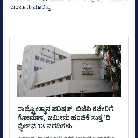
ಮಂಜೂರು ಮಾಡಿತ್ತು.