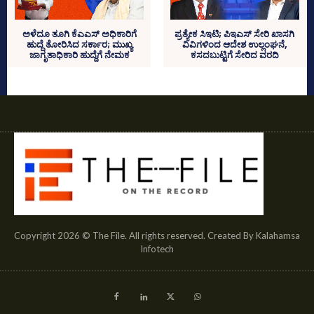
ಅಳೆದೂ ತೂಗಿ ಕೆಎಎಸ್‌ ಅಧಿಕಾರಿಗೆ
ಪ್ರತ್ಯೇಕ ಸಿಇಟಿ; ಪಿಇಎಸ್‌ ಸೇರಿ ಖಾಸಗಿ
ಹುದ್ದೆ ತೋರಿಸಿದ ಸರ್ಕಾರ; ಮುಖ್ಯ
ವಿವಿಗಳಿಂದ ಆದೇಶ ಉಲ್ಲಂಘನೆ,
ಜಾಗೃತಾಧಿಕಾರಿ ಹುದ್ದೆಗೆ ನೇಮಕ
ಕಸದಬುಟ್ಟಿಗೆ ಸೇರಿದ ವರದಿ
Copyright 2026 © The File. All rights reserved. Created By Kalahamsa
Infotech