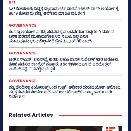
RTI
ಒಳ ಮೀಸಲಾತಿ; ನಿವೃತ್ತ ನ್ಯಾಯಮೂರ್ತಿ ನಾಗಮೋಹನ್ ದಾಸ್ ಆಯೋಗಕ್ಕೆ
86.19 ಕೋಟಿ ರು ವೆಚ್ಚ, ಆರ್‍‌ಟಿಐ ಮಾಹಿತಿ ಬಹಿರಂಗ
GOVERNANCE
ಕೆಂಪಣ್ಣ ಆಯೋಗ ವರದಿ; ಸದನದಲ್ಲಿ ಮಂಡನೆಯಾಗದಿದ್ದರೂ 9 ವರ್ಷದ
ಬಳಿಕ ಭರವಸೆ ಮುಕ್ತಾಯಗೊಳಿಸಿದ ಸಮಿತಿ, ಇಲ್ಲಿ ಏನೂ
ಮಾಡುವುದಕ್ಕಾಗುವುದಿಲ್ಲವೆಂದಿದ್ದೇಕೆ ತುಷಾರ್ ಗಿರಿನಾಥ್?
GOVERNANCE
ಆರ್‍‌ಎಸ್‌ಎಸ್‌, ಬಿಎಸ್‌ವೈ ಕುರಿತು ಬಿಜೆಪಿ ಶಾಸಕ ಸುರೇಶ್‌ಗೌಡರ ಆರೋಪ;
ತನಿಖೆ ನಡೆಸದ ಕಾಂಗ್ರೆಸ್‌ ಸರ್ಕಾರ, 8 ತಿಂಗಳಿನಿಂದಲೂ ಜಿ ಪರಮೇಶ್ವರ್
ಲಾಗಿನ್‌ನಲ್ಲೇ ತೆವಳುತ್ತಿದೆ ಟಿಪ್ಪಣಿ
GOVERNANCE
ಪತ್ನಿ ಹೆಸರಿನಲ್ಲಿ ಕಿಯೋನಿಕ್ಸ್‌ನಿಂದ ಗುತ್ತಿಗೆ, ಅಧಿಕಾರ ದುರುಪಯೋಗ ಆರೋಪ;
ಸೂಕ್ತ ವಿವರಣೆ ನೀಡಲು ಐಪಿಎಸ್‌ ಚಂದ್ರಶೇಖರ್‍‌ಗೆ ಮುಖ್ಯ ಕಾರ್ಯದರ್ಶಿ
ನಿರ್ದೇಶನ
Related Articles