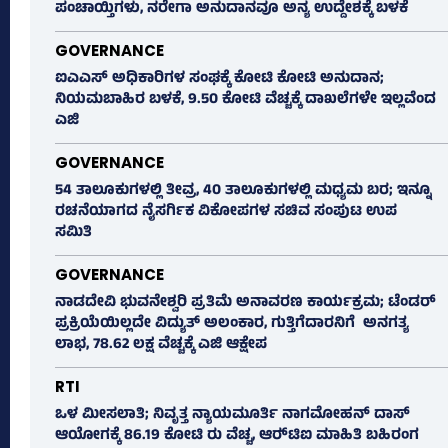
ಪಂಚಾಯ್ತಿಗಳು, ನರೇಗಾ ಅನುದಾನವೂ ಅನ್ಯ ಉದ್ದೇಶಕ್ಕೆ ಬಳಕೆ
GOVERNANCE
ಐಎಎಸ್‌ ಅಧಿಕಾರಿಗಳ ಸಂಘಕ್ಕೆ ಕೋಟಿ ಕೋಟಿ ಅನುದಾನ;
ನಿಯಮಬಾಹಿರ ಬಳಕೆ, 9.50 ಕೋಟಿ ವೆಚ್ಚಕ್ಕೆ ದಾಖಲೆಗಳೇ ಇಲ್ಲವೆಂದ
ಎಜಿ
GOVERNANCE
54 ತಾಲೂಕುಗಳಲ್ಲಿ ತೀವ್ರ, 40 ತಾಲೂಕುಗಳಲ್ಲಿ ಮಧ್ಯಮ ಬರ; ಇನ್ನೂ
ರಚನೆಯಾಗದ ನೈಸರ್ಗಿಕ ವಿಕೋಪಗಳ ಸಚಿವ ಸಂಪುಟ ಉಪ
ಸಮಿತಿ
GOVERNANCE
ನಾಡದೇವಿ ಭುವನೇಶ್ವರಿ ಪ್ರತಿಮೆ ಅನಾವರಣ ಕಾರ್ಯಕ್ರಮ; ಟೆಂಡರ್
ಪ್ರಕ್ರಿಯೆಯಿಲ್ಲದೇ ವಿದ್ಯುತ್‌ ಅಲಂಕಾರ, ಗುತ್ತಿಗೆದಾರನಿಗೆ ಅನಗತ್ಯ
ಲಾಭ, 78.62 ಲಕ್ಷ ವೆಚ್ಚಕ್ಕೆ ಎಜಿ ಆಕ್ಷೇಪ
RTI
ಒಳ ಮೀಸಲಾತಿ; ನಿವೃತ್ತ ನ್ಯಾಯಮೂರ್ತಿ ನಾಗಮೋಹನ್ ದಾಸ್
ಆಯೋಗಕ್ಕೆ 86.19 ಕೋಟಿ ರು ವೆಚ್ಚ, ಆರ್‍‌ಟಿಐ ಮಾಹಿತಿ ಬಹಿರಂಗ