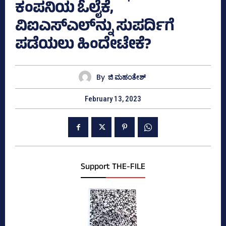
ಕಂಪನಿಯ ಓಲೈಕೆ,
ವಿಐಎಸ್‌ಎಲ್‌ನ್ನು ಸುಪರ್ದಿಗೆ
ಪಡೆಯಲು ಹಿಂದೇಟೇಕೆ?
By
ಜಿ ಮಹಂತೇಶ್
February 13, 2023
Support THE-FILE