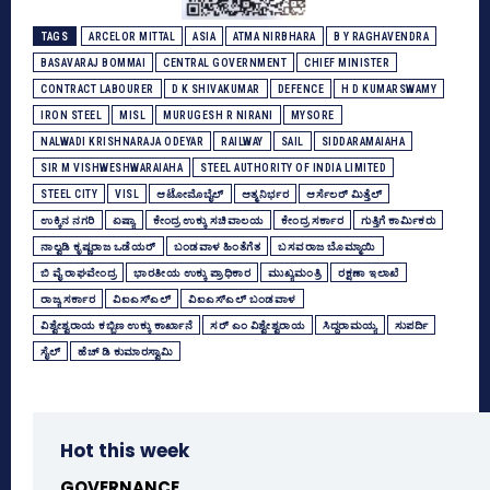
TAGS
ARCELOR MITTAL
ASIA
ATMA NIRBHARA
B Y RAGHAVENDRA
BASAVARAJ BOMMAI
CENTRAL GOVERNMENT
CHIEF MINISTER
CONTRACT LABOURER
D K SHIVAKUMAR
DEFENCE
H D KUMARSWAMY
IRON STEEL
MISL
MURUGESH R NIRANI
MYSORE
NALWADI KRISHNARAJA ODEYAR
RAILWAY
SAIL
SIDDARAMAIAHA
SIR M VISHWESHWARAIAHA
STEEL AUTHORITY OF INDIA LIMITED
STEEL CITY
VISL
ಆಟೋಮೊಬೈಲ್‌
ಆತ್ಮನಿರ್ಭರ
ಆರ್ಸೆಲರ್‌ ಮಿತ್ತೆಲ್‌
ಉಕ್ಕಿನ ನಗರಿ
ಏಷ್ಯಾ
ಕೇಂದ್ರ ಉಕ್ಕು ಸಚಿವಾಲಯ
ಕೇಂದ್ರ ಸರ್ಕಾರ
ಗುತ್ತಿಗೆ ಕಾರ್ಮಿಕರು
ನಾಲ್ವಡಿ ಕೃಷ್ಣರಾಜ ಒಡೆಯರ್‌
ಬಂಡವಾಳ ಹಿಂತೆಗೆತ
ಬಸವರಾಜ ಬೊಮ್ಮಾಯಿ
ಬಿ ವೈ ರಾಘವೇಂದ್ರ
ಭಾರತೀಯ ಉಕ್ಕು ಪ್ರಾಧಿಕಾರ
ಮುಖ್ಯಮಂತ್ರಿ
ರಕ್ಷಣಾ ಇಲಾಖೆ
ರಾಜ್ಯ ಸರ್ಕಾರ
ವಿಐಎಸ್‌ಎಲ್‌
ವಿಐಎಸ್‌ಎಲ್‌ ಬಂಡವಾಳ
ವಿಶ್ವೇಶ್ವರಾಯ ಕಬ್ಬಿಣ ಉಕ್ಕು ಕಾರ್ಖಾನೆ
ಸರ್ ಎಂ ವಿಶ್ವೇಶ್ವರಾಯ
ಸಿದ್ದರಾಮಯ್ಯ
ಸುಪರ್ದಿ
ಸೈಲ್‌
ಹೆಚ್‌ ಡಿ ಕುಮಾರಸ್ವಾಮಿ
Hot this week
GOVERNANCE