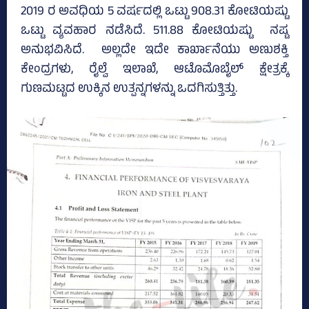
2019 ರ ಅವಧಿಯ 5 ವರ್ಷದಲ್ಲಿ ಒಟ್ಟು 908.31 ಕೋಟಿಯಷ್ಟು
ಒಟ್ಟು ವ್ಯವಹಾರ ನಡೆಸಿದೆ. 511.88 ಕೋಟಿಯಷ್ಟು ನಷ್ಟ
ಅನುಭವಿಸಿದೆ. ಅಲ್ಲದೇ ಇದೇ ಕಾರ್ಖಾನೆಯು ಅಣುಶಕ್ತಿ
ಕೇಂದ್ರಗಳು, ರೈಲ್ವೆ ಇಲಾಖೆ, ಆಟೊಮೊಬೈಲ್‌ ಕ್ಷೇತ್ರಕ್ಕೆ
ಗುಣಮಟ್ಟದ ಉಕ್ಕಿನ ಉತ್ಪನ್ನಗಳನ್ನು ಒದಗಿಸುತ್ತಿತ್ತು.