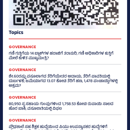
Topics
GOVERNANCE
ಗಣಿ ಗುತ್ತಿಗೆಯ 14 ಬ್ಲಾಕ್‌ಗಳ ಹರಾಜಿಗೆ ತರಾತುರಿ; ಗಣಿ ಅಧಿಕಾರಿಗಳ ಕುತ್ತಿಗೆ
ಮೇಲೆ ಕುಳಿತ ಮುಖ್ಯಮಂತ್ರಿ?
GOVERNANCE
ಶೇ.60ರಷ್ಟು ವಸೂಲಾಗದ ತೆರಿಗೆಯೇತರ ಆದಾಯ, ತೆರಿಗೆ ಪಾವತಿಯಲ್ಲಿ
ದುರ್ಬಳಕೆ; ಜಮೆಯಾಗದ 13.07 ಕೋಟಿ ತೆರಿಗೆ ಹಣ, 1,478 ಪಂಚಾಯ್ತಿಗಳಲ್ಲಿ
ಅಕ್ರಮ?
GOVERNANCE
80,950 ಸ್ವ ಸಹಾಯ ಗುಂಪುಗಳಿಂದ 1,758.53 ಕೋಟಿ ರುಪಾಯಿ ಸಾಲದ
ಹೊರ ಬಾಕಿ; ವಸೂಲಾತಿಯಲ್ಲಿ ವಿಫಲ
GOVERNANCE
ಪ್ರೌಢಶಾಲೆ ಸಹ ಶಿಕ್ಷಕ ಹುದ್ದೆಯಿಂದ ಪಿಯು ಉಪನ್ಯಾಸಕರ ಹುದ್ದೆಗಳಿಗೆ