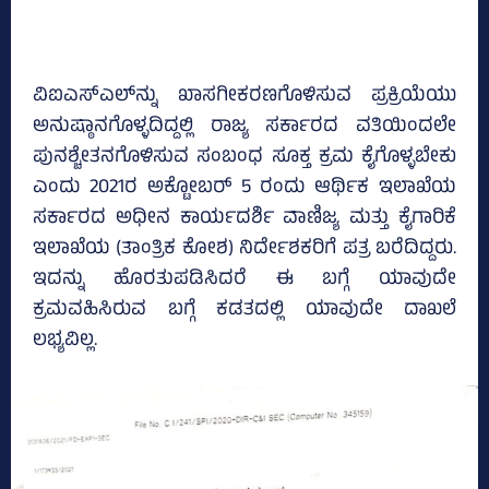
ವಿಐಎಸ್‌ಎಲ್‌ನ್ನು ಖಾಸಗೀಕರಣಗೊಳಿಸುವ ಪ್ರಕ್ರಿಯೆಯು
ಅನುಷ್ಠಾನಗೊಳ್ಳದಿದ್ದಲ್ಲಿ ರಾಜ್ಯ ಸರ್ಕಾರದ ವತಿಯಿಂದಲೇ
ಪುನಶ್ಚೇತನಗೊಳಿಸುವ ಸಂಬಂಧ ಸೂಕ್ತ ಕ್ರಮ ಕೈಗೊಳ್ಳಬೇಕು
ಎಂದು 2021ರ ಅಕ್ಟೋಬರ್‌ 5 ರಂದು ಆರ್ಥಿಕ ಇಲಾಖೆಯ
ಸರ್ಕಾರದ ಅಧೀನ ಕಾರ್ಯದರ್ಶಿ ವಾಣಿಜ್ಯ ಮತ್ತು ಕೈಗಾರಿಕೆ
ಇಲಾಖೆಯ (ತಾಂತ್ರಿಕ ಕೋಶ) ನಿರ್ದೇಶಕರಿಗೆ ಪತ್ರ ಬರೆದಿದ್ದರು.
ಇದನ್ನು ಹೊರತುಪಡಿಸಿದರೆ ಈ ಬಗ್ಗೆ ಯಾವುದೇ
ಕ್ರಮವಹಿಸಿರುವ ಬಗ್ಗೆ ಕಡತದಲ್ಲಿ ಯಾವುದೇ ದಾಖಲೆ
ಲಭ್ಯವಿಲ್ಲ.