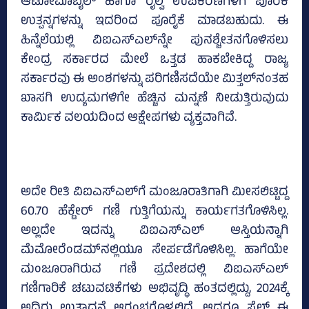
ಆಟೋಮೊಬೈಲ್‌ ಹಾಗೂ ರೈಲ್ವೆ ಉಪಕರಣಗಳಿಗೆ ಪೂರಕ
ಉತ್ಪನ್ನಗಳನ್ನು ಇದರಿಂದ ಪೂರೈಕೆ ಮಾಡಬಹುದು. ಈ
ಹಿನ್ನೆಲೆಯಲ್ಲಿ ವಿಐಎಸ್‌ಎಲ್‌ನ್ನೇ ಪುನಶ್ಚೇತನಗೊಳಿಸಲು
ಕೇಂದ್ರ ಸರ್ಕಾರದ ಮೇಲೆ ಒತ್ತಡ ಹಾಕಬೇಕಿದ್ದ ರಾಜ್ಯ
ಸರ್ಕಾರವು ಈ ಅಂಶಗಳನ್ನು ಪರಿಗಣಿಸದೆಯೇ ಮಿತ್ತಲ್‌ನಂತಹ
ಖಾಸಗಿ ಉದ್ಯಮಗಳಿಗೇ ಹೆಚ್ಚಿನ ಮನ್ನಣೆ ನೀಡುತ್ತಿರುವುದು
ಕಾರ್ಮಿಕ ವಲಯದಿಂದ ಆಕ್ಷೇಪಗಳು ವ್ಯಕ್ತವಾಗಿವೆ.
ಅದೇ ರೀತಿ ವಿಐಎಸ್‌ಎಲ್‌ಗೆ ಮಂಜೂರಾತಿಗಾಗಿ ಮೀಸಲಿಟ್ಟಿದ್ದ
60.70 ಹೆಕ್ಟೇರ್‌ ಗಣಿ ಗುತ್ತಿಗೆಯನ್ನು ಕಾರ್ಯಗತಗೊಳಿಸಿಲ್ಲ.
ಅಲ್ಲದೇ ಇದನ್ನು ವಿಐಎಸ್‌ಎಲ್‌ ಆಸ್ತಿಯನ್ನಾಗಿ
ಮೆಮೋರೆಂಡಮ್‌ನಲ್ಲಿಯೂ ಸೇರ್ಪಡೆಗೊಳಿಸಿಲ್ಲ. ಹಾಗೆಯೇ
ಮಂಜೂರಾಗಿರುವ ಗಣಿ ಪ್ರದೇಶದಲ್ಲಿ ವಿಐಎಸ್‌ಎಲ್‌
ಗಣಿಗಾರಿಕೆ ಚಟುವಟಿಕೆಗಳು ಅಭಿವೃದ್ಧಿ ಹಂತದಲ್ಲಿದ್ದು, 2024ಕ್ಕೆ
ಅದಿರು ಉತ್ಪಾದನೆ ಆರಂಭಗೊಳ್ಳಲಿದೆ. ಆದರೂ ಸೈಲ್‌ ಈ