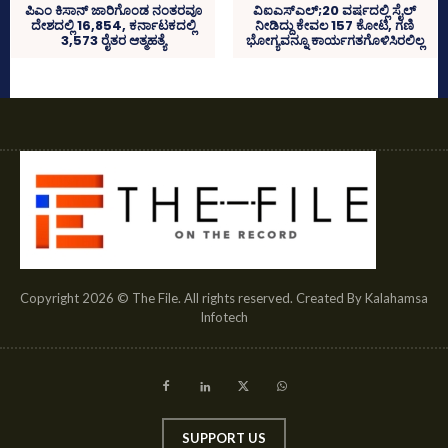
ಪಿಎಂ ಕಿಸಾನ್‌ ಜಾರಿಗೊಂಡ ನಂತರವೂ
ವಿಐಎಸ್‌ಎಲ್‌;20 ವರ್ಷದಲ್ಲಿ ಸೈಲ್‌
ದೇಶದಲ್ಲಿ 16,854, ಕರ್ನಾಟಕದಲ್ಲಿ
ನೀಡಿದ್ದು ಕೇವಲ 157 ಕೋಟಿ, ಗಣಿ
3,573 ರೈತರ ಆತ್ಮಹತ್ಯೆ
ಭೋಗ್ಯವನ್ನೂ ಕಾರ್ಯಗತಗೊಳಿಸಿರಲಿಲ್ಲ
Copyright 2026 © The File. All rights reserved. Created By Kalahamsa
Infotech
SUPPORT US