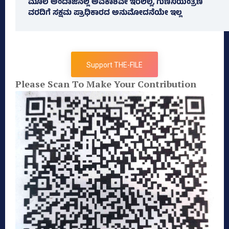
ಮೂಲ ಅಂದಾಜಿನಲ್ಲಿ ಅವಕಾಶವೇ ಇರಲಿಲ್ಲ, ಗುಣನಿಯಂತ್ರಣ
ವರದಿಗೆ ಸಕ್ಷಮ ಪ್ರಾಧಿಕಾರದ ಅನುಮೋದನೆಯೇ ಇಲ್ಲ
Support THE-FILE
Please Scan To Make Your Contribution