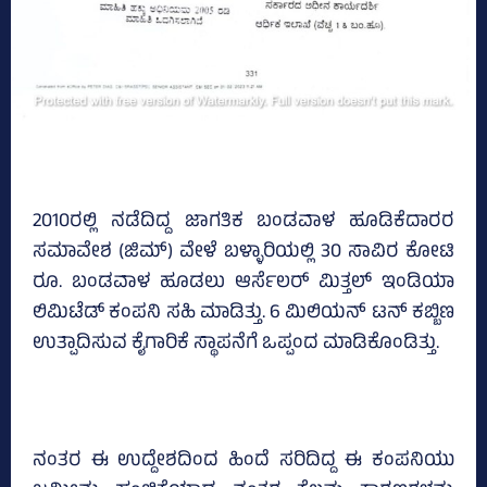
2010ರಲ್ಲಿ ನಡೆದಿದ್ದ ಜಾಗತಿಕ ಬಂಡವಾಳ ಹೂಡಿಕೆದಾರರ
ಸಮಾವೇಶ (ಜಿಮ್) ವೇಳೆ ಬಳ್ಳಾರಿಯಲ್ಲಿ 30 ಸಾವಿರ ಕೋಟಿ
ರೂ. ಬಂಡವಾಳ ಹೂಡಲು ಆರ್ಸೆಲರ್ ಮಿತ್ತಲ್ ಇಂಡಿಯಾ
ಲಿಮಿಟೆಡ್ ಕಂಪನಿ ಸಹಿ ಮಾಡಿತ್ತು. 6 ಮಿಲಿಯನ್ ಟನ್ ಕಬ್ಬಿಣ
ಉತ್ಪಾದಿಸುವ ಕೈಗಾರಿಕೆ ಸ್ಥಾಪನೆಗೆ ಒಪ್ಪಂದ ಮಾಡಿಕೊಂಡಿತ್ತು.
ನಂತರ ಈ ಉದ್ದೇಶದಿಂದ ಹಿಂದೆ ಸರಿದಿದ್ದ ಈ ಕಂಪನಿಯು