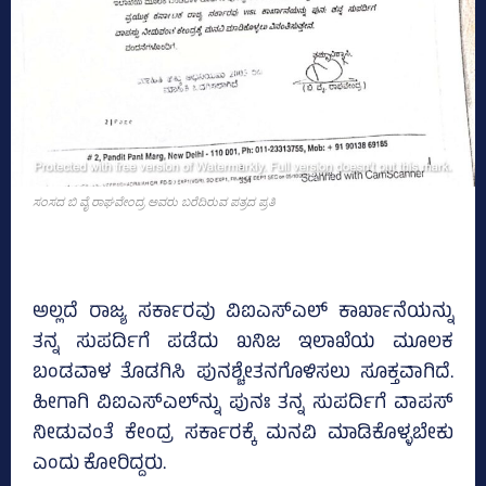
ಸಂಸದ ಬಿ ವೈ ರಾಘವೇಂದ್ರ ಅವರು ಬರೆದಿರುವ ಪತ್ರದ ಪ್ರತಿ
ಅಲ್ಲದೆ ರಾಜ್ಯ ಸರ್ಕಾರವು ವಿಐಎಸ್‌ಎಲ್‌ ಕಾರ್ಖಾನೆಯನ್ನು
ತನ್ನ ಸುಪರ್ದಿಗೆ ಪಡೆದು ಖನಿಜ ಇಲಾಖೆಯ ಮೂಲಕ
ಬಂಡವಾಳ ತೊಡಗಿಸಿ ಪುನಶ್ಚೇತನಗೊಳಿಸಲು ಸೂಕ್ತವಾಗಿದೆ.
ಹೀಗಾಗಿ ವಿಐಎಸ್‌ಎಲ್‌ನ್ನು ಪುನಃ ತನ್ನ ಸುಪರ್ದಿಗೆ ವಾಪಸ್‌
ನೀಡುವಂತೆ ಕೇಂದ್ರ ಸರ್ಕಾರಕ್ಕೆ ಮನವಿ ಮಾಡಿಕೊಳ್ಳಬೇಕು
ಎಂದು ಕೋರಿದ್ದರು.