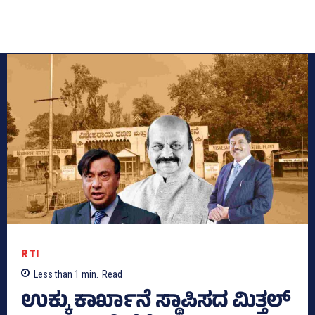
RTI
Less than 1
min.
Read
ಉಕ್ಕು ಕಾರ್ಖಾನೆ ಸ್ಥಾಪಿಸದ ಮಿತ್ತಲ್‌