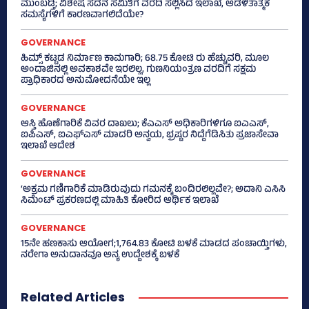
ಮುಂಬಡ್ತಿ; ವಿಶೇಷ ಸದನ ಸಮಿತಿಗೆ ವರದಿ ಸಲ್ಲಿಸಿದ ಇಲಾಖೆ, ಆಡಳಿತಾತ್ಮಕ
ಸಮಸ್ಯೆಗಳಿಗೆ ಕಾರಣವಾಗಲಿದೆಯೇ?
GOVERNANCE
ಹಿಮ್ಸ್‌ ಕಟ್ಟಡ ನಿರ್ಮಾಣ ಕಾಮಗಾರಿ; 68.75 ಕೋಟಿ ರು ಹೆಚ್ಚುವರಿ, ಮೂಲ
ಅಂದಾಜಿನಲ್ಲಿ ಅವಕಾಶವೇ ಇರಲಿಲ್ಲ, ಗುಣನಿಯಂತ್ರಣ ವರದಿಗೆ ಸಕ್ಷಮ
ಪ್ರಾಧಿಕಾರದ ಅನುಮೋದನೆಯೇ ಇಲ್ಲ
GOVERNANCE
ಆಸ್ತಿ ಹೊಣೆಗಾರಿಕೆ ವಿವರ ದಾಖಲು; ಕೆಎಎಸ್ ಅಧಿಕಾರಿಗಳಿಗೂ ಐಎಎಸ್‌,
ಐಪಿಎಸ್‌, ಐಎಫ್‌ಎಸ್‌ ಮಾದರಿ ಅನ್ವಯ, ಭ್ರಷ್ಟರ ನಿದ್ದೆಗೆಡಿಸಿತು ಪ್ರಜಾಸೇವಾ
ಇಲಾಖೆ ಆದೇಶ
GOVERNANCE
‘ಅಕ್ರಮ ಗಣಿಗಾರಿಕೆ ಮಾಡಿರುವುದು ಗಮನಕ್ಕೆ ಬಂದಿರಲಿಲ್ಲವೇ?; ಅದಾನಿ ಎಸಿಸಿ
ಸಿಮೆಂಟ್ ಪ್ರಕರಣದಲ್ಲಿ ಮಾಹಿತಿ ಕೋರಿದ ಆರ್ಥಿಕ ಇಲಾಖೆ
GOVERNANCE
15ನೇ ಹಣಕಾಸು ಆಯೋಗ;1,764.83 ಕೋಟಿ ಬಳಕೆ ಮಾಡದ ಪಂಚಾಯ್ತಿಗಳು,
ನರೇಗಾ ಅನುದಾನವೂ ಅನ್ಯ ಉದ್ದೇಶಕ್ಕೆ ಬಳಕೆ
Related Articles