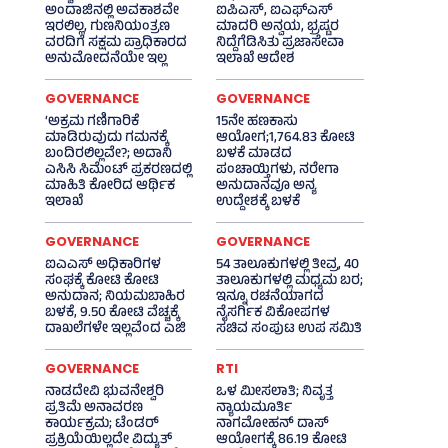
ಅಂದಾಜಿನಲ್ಲಿ ಅವಕಾಶವೇ
ಐಪಿಎಸ್‌, ಐಎಫ್‌ಎಸ್‌
ಇರಲಿಲ್ಲ, ಗುಣನಿಯಂತ್ರಣ
ಮಾದರಿ ಅನ್ವಯ, ಭ್ರಷ್ಟರ
ವರದಿಗೆ ಸಕ್ಷಮ ಪ್ರಾಧಿಕಾರದ
ನಿದ್ದೆಗೆಡಿಸಿತು ಪ್ರಜಾಸೇವಾ
ಅನುಮೋದನೆಯೇ ಇಲ್ಲ
ಇಲಾಖೆ ಆದೇಶ
GOVERNANCE
GOVERNANCE
‘ಅಕ್ರಮ ಗಣಿಗಾರಿಕೆ
15ನೇ ಹಣಕಾಸು
ಮಾಡಿರುವುದು ಗಮನಕ್ಕೆ
ಆಯೋಗ;1,764.83 ಕೋಟಿ
ಬಂದಿರಲಿಲ್ಲವೇ?; ಅದಾನಿ
ಬಳಕೆ ಮಾಡದ
ಎಸಿಸಿ ಸಿಮೆಂಟ್ ಪ್ರಕರಣದಲ್ಲಿ
ಪಂಚಾಯ್ತಿಗಳು, ನರೇಗಾ
ಮಾಹಿತಿ ಕೋರಿದ ಆರ್ಥಿಕ
ಅನುದಾನವೂ ಅನ್ಯ
ಇಲಾಖೆ
ಉದ್ದೇಶಕ್ಕೆ ಬಳಕೆ
GOVERNANCE
GOVERNANCE
ಐಎಎಸ್‌ ಅಧಿಕಾರಿಗಳ
54 ತಾಲೂಕುಗಳಲ್ಲಿ ತೀವ್ರ, 40
ಸಂಘಕ್ಕೆ ಕೋಟಿ ಕೋಟಿ
ತಾಲೂಕುಗಳಲ್ಲಿ ಮಧ್ಯಮ ಬರ;
ಅನುದಾನ; ನಿಯಮಬಾಹಿರ
ಇನ್ನೂ ರಚನೆಯಾಗದ
ಬಳಕೆ, 9.50 ಕೋಟಿ ವೆಚ್ಚಕ್ಕೆ
ನೈಸರ್ಗಿಕ ವಿಕೋಪಗಳ
ದಾಖಲೆಗಳೇ ಇಲ್ಲವೆಂದ ಎಜಿ
ಸಚಿವ ಸಂಪುಟ ಉಪ ಸಮಿತಿ
GOVERNANCE
RTI
ನಾಡದೇವಿ ಭುವನೇಶ್ವರಿ
ಒಳ ಮೀಸಲಾತಿ; ನಿವೃತ್ತ
ಪ್ರತಿಮೆ ಅನಾವರಣ
ನ್ಯಾಯಮೂರ್ತಿ
ಕಾರ್ಯಕ್ರಮ; ಟೆಂಡರ್
ನಾಗಮೋಹನ್ ದಾಸ್
ಪ್ರಕ್ರಿಯೆಯಿಲ್ಲದೇ ವಿದ್ಯುತ್‌
ಆಯೋಗಕ್ಕೆ 86.19 ಕೋಟಿ