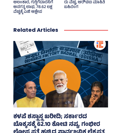
ಅಲಂಕಾರ, ಗುತ್ತಿಗೆದಾರನಿಗೆ
ರು ವೆಚ್ಚ, ಆರ್‍‌ಟಿಐ ಮಾಹಿತಿ
ಅನಗತ್ಯ ಲಾಭ, 78.62 ಲಕ್ಷ
ಬಹಿರಂಗ
ವೆಚ್ಚಕ್ಕೆ ಎಜಿ ಆಕ್ಷೇಪ
Related Articles
ಕಳಪೆ ಶಸ್ತ್ರಾಸ್ತ್ರ ಖರೀದಿ; ಸರ್ಕಾರದ
ಬೊಕ್ಕಸಕ್ಕೆ 62.10 ಕೋಟಿ ನಷ್ಟ, ಗಂಭೀರ
ಲೋಪ ಪತ್ತೆ ಹಚ್ಚಿದ ಸಾರ್ವಜನಿಕ ಲೆಕ್ಕಪತ್ರ