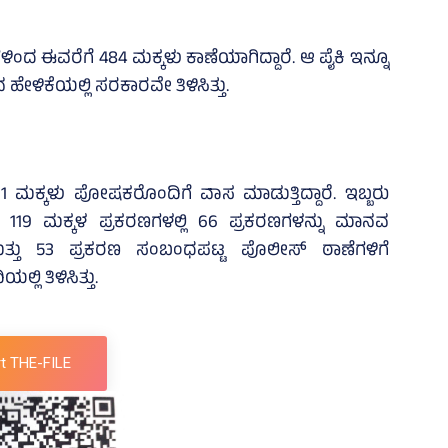
ಿಂದ ಈವರೆಗೆ 484 ಮಕ್ಕಳು ಕಾಣೆಯಾಗಿದ್ದಾರೆ. ಆ ಪೈಕಿ ಇನ್ನೂ
ವ ಹೇಳಿಕೆಯಲ್ಲಿ ಸರಕಾರವೇ ತಿಳಿಸಿತ್ತು.
 11 ಮಕ್ಕಳು ಪೋಷಕರೊಂದಿಗೆ ವಾಸ ಮಾಡುತ್ತಿದ್ದಾರೆ. ಇಬ್ಬರು
ುವ 119 ಮಕ್ಕಳ ಪ್ರಕರಣಗಳಲ್ಲಿ 66 ಪ್ರಕರಣಗಳನ್ನು ಮಾನವ
ತ್ತು 53 ಪ್ರಕರಣ ಸಂಬಂಧಪಟ್ಟ ಪೊಲೀಸ್‌ ಠಾಣೆಗಳಿಗೆ
 ತಿಳಿಸಿತ್ತು.
t THE-FILE