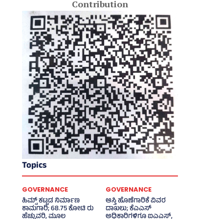
Contribution
Topics
GOVERNANCE
GOVERNANCE
ಹಿಮ್ಸ್‌ ಕಟ್ಟಡ ನಿರ್ಮಾಣ
ಆಸ್ತಿ ಹೊಣೆಗಾರಿಕೆ ವಿವರ
ಕಾಮಗಾರಿ; 68.75 ಕೋಟಿ ರು
ದಾಖಲು; ಕೆಎಎಸ್
ಹೆಚ್ಚುವರಿ, ಮೂಲ
ಅಧಿಕಾರಿಗಳಿಗೂ ಐಎಎಸ್‌,