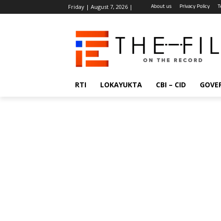
About us
Privacy Policy
T
Friday | August 7, 2026 |
RTI
LOKAYUKTA
CBI – CID
GOVE