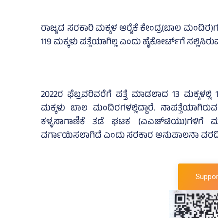
ರಾಜ್ಯದ ಸರಕಾರಿ ಮಕ್ಕಳ ಆರೈಕೆ ಕೇಂದ್ರ(ಬಾಲ ಮಂದಿರ)ಗಳ
119 ಮಕ್ಕಳು ಪತ್ತೆಯಾಗಿಲ್ಲ ಎಂದು ಹೈಕೋರ್ಟ್‌ಗೆ ಸಲ್ಲಿಸಿರು
2022ರ ಫೆಬ್ರವರಿವರೆಗೆ ಪತ್ತೆ ಮಾಡಲಾದ 13 ಮಕ್ಕಳಲ್ಲಿ
ಮಕ್ಕಳು ಬಾಲ ಮಂದಿರಗಳಲ್ಲಿದ್ದಾರೆ. ನಾಪತ್ತೆಯಾಗಿರ
ಕಳ್ಳಸಾಗಾಣಿಕೆ ತಡೆ ಘಟಕ (ಎಎಚ್‌ಟಿಯು)ಗಳಿಗೆ ಮ
ವರ್ಗಾಯಿಸಲಾಗಿದೆ ಎಂದು ಸರಕಾರ ಅನುಪಾಲನಾ ವರದಿಯಲ್ಲಿ
Suppor