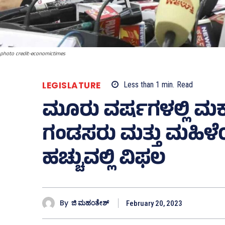
photo credit-economictimes
LEGISLATURE
Less than 1
min.
Read
ಮೂರು ವರ್ಷಗಳಲ್ಲಿ ಮಕ್
ಗಂಡಸರು ಮತ್ತು ಮಹಿಳೆಯರು
ಹಚ್ಚುವಲ್ಲಿ ವಿಫಲ
By
ಜಿ ಮಹಂತೇಶ್
February 20, 2023