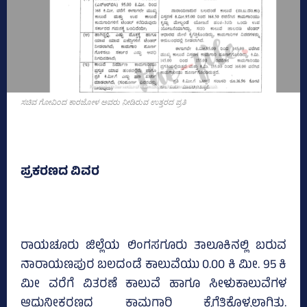
ಸಚಿವ ಗೋವಿಂದ ಕಾರಜೋಳ ಅವರು ನೀಡಿರುವ ಉತ್ತರದ ಪ್ರತಿ
ಪ್ರಕರಣದ ವಿವರ
ರಾಯಚೂರು ಜಿಲ್ಲೆಯ ಲಿಂಗಸಗೂರು ತಾಲೂಕಿನಲ್ಲಿ ಬರುವ
ನಾರಾಯಣಪುರ ಬಲದಂಡೆ ಕಾಲುವೆಯು 0.00 ಕಿ ಮೀ. 95 ಕಿ
ಮೀ ವರೆಗೆ ವಿತರಣೆ ಕಾಲುವೆ ಹಾಗೂ ಸೀಳುಕಾಲುವೆಗಳ
ಆಧುನೀಕರಣದ ಕಾಮಗಾರಿ ಕೈಗೆತ್ತಿಕೊಳ್ಳಲಾಗಿತ್ತು.