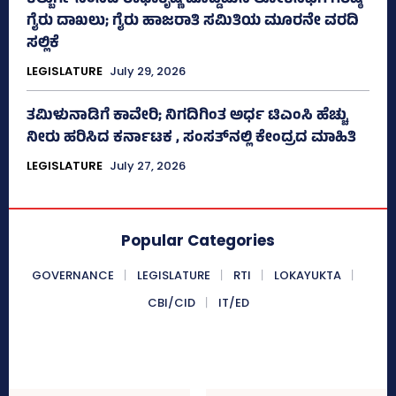
ಕಲ್ಬುರ್ಗಿ ಸಂಸದ ರಾಧಾಕೃಷ್ಣ ದೊಡ್ಡಮನಿ ಲೋಕಸಭೆಗೆ ಗರಿಷ್ಠ
ಗೈರು ದಾಖಲು; ಗೈರು ಹಾಜರಾತಿ ಸಮಿತಿಯ ಮೂರನೇ ವರದಿ
ಸಲ್ಲಿಕೆ
LEGISLATURE
July 29, 2026
ತಮಿಳುನಾಡಿಗೆ ಕಾವೇರಿ; ನಿಗದಿಗಿಂತ ಅರ್ಧ ಟಿಎಂಸಿ ಹೆಚ್ಚು
ನೀರು ಹರಿಸಿದ ಕರ್ನಾಟಕ , ಸಂಸತ್‌ನಲ್ಲಿ ಕೇಂದ್ರದ ಮಾಹಿತಿ
LEGISLATURE
July 27, 2026
Popular Categories
GOVERNANCE
LEGISLATURE
RTI
LOKAYUKTA
CBI/CID
IT/ED