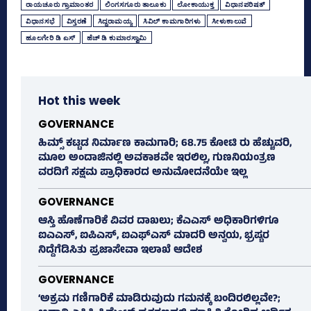
ರಾಯಚೂರು ಗ್ರಾಮಾಂತರ
ಲಿಂಗಸಗೂರು ತಾಲೂಕು
ಲೋಕಾಯುಕ್ತ
ವಿಧಾನಪರಿಷತ್‌
ವಿಧಾನಸಭೆ
ವಿಸ್ತರಣೆ
ಸಿದ್ದರಾಮಯ್ಯ
ಸಿವಿಲ್‌ ಕಾಮಗಾರಿಗಳು
ಸೀಳುಕಾಲುವೆ
ಹೂಲಗೇರಿ ಡಿ ಎಸ್‌
ಹೆಚ್‌ ಡಿ ಕುಮಾರಸ್ವಾಮಿ
Hot this week
GOVERNANCE
ಹಿಮ್ಸ್‌ ಕಟ್ಟಡ ನಿರ್ಮಾಣ ಕಾಮಗಾರಿ; 68.75 ಕೋಟಿ ರು ಹೆಚ್ಚುವರಿ,
ಮೂಲ ಅಂದಾಜಿನಲ್ಲಿ ಅವಕಾಶವೇ ಇರಲಿಲ್ಲ, ಗುಣನಿಯಂತ್ರಣ
ವರದಿಗೆ ಸಕ್ಷಮ ಪ್ರಾಧಿಕಾರದ ಅನುಮೋದನೆಯೇ ಇಲ್ಲ
GOVERNANCE
ಆಸ್ತಿ ಹೊಣೆಗಾರಿಕೆ ವಿವರ ದಾಖಲು; ಕೆಎಎಸ್ ಅಧಿಕಾರಿಗಳಿಗೂ
ಐಎಎಸ್‌, ಐಪಿಎಸ್‌, ಐಎಫ್‌ಎಸ್‌ ಮಾದರಿ ಅನ್ವಯ, ಭ್ರಷ್ಟರ
ನಿದ್ದೆಗೆಡಿಸಿತು ಪ್ರಜಾಸೇವಾ ಇಲಾಖೆ ಆದೇಶ
GOVERNANCE
‘ಅಕ್ರಮ ಗಣಿಗಾರಿಕೆ ಮಾಡಿರುವುದು ಗಮನಕ್ಕೆ ಬಂದಿರಲಿಲ್ಲವೇ?;