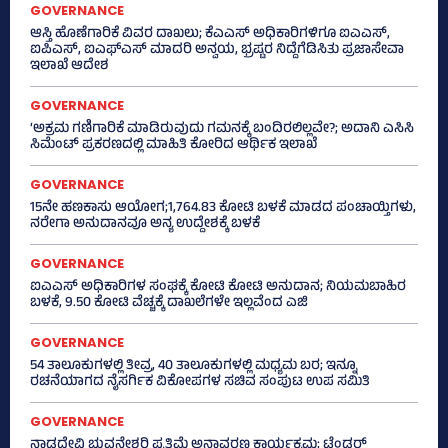
GOVERNANCE
ಆಸ್ತಿ ಹೊಣೆಗಾರಿಕೆ ವಿವರ ದಾಖಲು; ಕೆಎಎಸ್ ಅಧಿಕಾರಿಗಳಿಗೂ ಐಎಎಸ್‌,
ಐಪಿಎಸ್‌, ಐಎಫ್‌ಎಸ್‌ ಮಾದರಿ ಅನ್ವಯ, ಭ್ರಷ್ಟರ ನಿದ್ದೆಗೆಡಿಸಿತು ಪ್ರಜಾಸೇವಾ
ಇಲಾಖೆ ಆದೇಶ
GOVERNANCE
‘ಅಕ್ರಮ ಗಣಿಗಾರಿಕೆ ಮಾಡಿರುವುದು ಗಮನಕ್ಕೆ ಬಂದಿರಲಿಲ್ಲವೇ?; ಅದಾನಿ ಎಸಿಸಿ
ಸಿಮೆಂಟ್ ಪ್ರಕರಣದಲ್ಲಿ ಮಾಹಿತಿ ಕೋರಿದ ಆರ್ಥಿಕ ಇಲಾಖೆ
GOVERNANCE
15ನೇ ಹಣಕಾಸು ಆಯೋಗ;1,764.83 ಕೋಟಿ ಬಳಕೆ ಮಾಡದ ಪಂಚಾಯ್ತಿಗಳು,
ನರೇಗಾ ಅನುದಾನವೂ ಅನ್ಯ ಉದ್ದೇಶಕ್ಕೆ ಬಳಕೆ
GOVERNANCE
ಐಎಎಸ್‌ ಅಧಿಕಾರಿಗಳ ಸಂಘಕ್ಕೆ ಕೋಟಿ ಕೋಟಿ ಅನುದಾನ; ನಿಯಮಬಾಹಿರ
ಬಳಕೆ, 9.50 ಕೋಟಿ ವೆಚ್ಚಕ್ಕೆ ದಾಖಲೆಗಳೇ ಇಲ್ಲವೆಂದ ಎಜಿ
GOVERNANCE
54 ತಾಲೂಕುಗಳಲ್ಲಿ ತೀವ್ರ, 40 ತಾಲೂಕುಗಳಲ್ಲಿ ಮಧ್ಯಮ ಬರ; ಇನ್ನೂ
ರಚನೆಯಾಗದ ನೈಸರ್ಗಿಕ ವಿಕೋಪಗಳ ಸಚಿವ ಸಂಪುಟ ಉಪ ಸಮಿತಿ
GOVERNANCE
ನಾಡದೇವಿ ಭುವನೇಶ್ವರಿ ಪ್ರತಿಮೆ ಅನಾವರಣ ಕಾರ್ಯಕ್ರಮ; ಟೆಂಡರ್