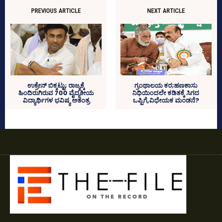
PREVIOUS ARTICLE
NEXT ARTICLE
ಉಕ್ರೇನ್‌ ಬಿಕ್ಕಟ್ಟು; ರಾಜ್ಯಕ್ಕೆ
ಗ್ರಂಥಾಲಯ ಕರ;ಹಣಕಾಸು
ಹಿಂದಿರುಗಿರುವ 700 ವೈದ್ಯಕೀಯ
ನಿಧಿಯಿಂದಲೇ ಕಡಿತಕ್ಕೆ ಸಿಗದ
ವಿದ್ಯಾರ್ಥಿಗಳ ಭವಿಷ್ಯ ಅತಂತ್ರ
ಒಪ್ಪಿಗೆ,ವಿಧೇಯಕ ಮಂಡನೆ?