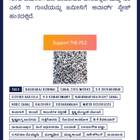
ಎಕರೆ 11 ಗುಂಟೆಯಷ್ಟು ಜಮೀನಿಗೆ ಅವಾರ್ಡ್‌ ಸ್ಟೇಜ್‌
ಹಂತದಲ್ಲಿದೆ.
Support THE-FILE
TAGS
BASAVARAJ BOMMAI
CANAL CIVIL WORKS
D K SHIVAKUMAR
GOVIND KARJOLA
H D KUMARSWAMY
NARAYANAPURA RIGHT CANAL
NRBC CANAL
RAICHURU
SIDDARAMAIAH
WATER RESORUCES
ಕಾಮಗಾರಿ
ಕಾಲುವೆ
ಕಾಲುವೆಗಳ ವಿಸ್ತರಣೆ
ಕೃಷ್ಣ ಮೇಲ್ದಂಡೆ ಯೋಜನೆ
ಕೃಷ್ಣಭಾಗ್ಯ ಜಲನಿಗಮ
ಗುತ್ತಿಗೆದಾರರು
ಗೋವಿಂದ ಕಾರಜೋಳ
ಡಿ ಕೆ ಶಿವಕುಮಾರ್
ನಾರಾಯಣಪುರ
ನಾಲೆ ಆಧುನೀಕರಣ
ಬಲದಂಡೆ
ಬಸವನಗೌಡ ದದ್ದಲ
ಬಸವರಾಜ ಬೊಮ್ಮಾಯಿ
ಭೂಸ್ವಾಧೀನ
ಮುಖ್ಯ ಕಾಲುವೆ
ರಾಕೇಶ್‌ಸಿಂಗ್‌
ರಾಯಚೂರು