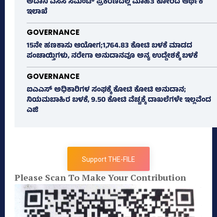
ಅದಾನಿ ಎಸಿಸಿ ಸಿಮೆಂಟ್ ಪ್ರಕರಣದಲ್ಲಿ ಮಾಹಿತಿ ಕೋರಿದ ಆರ್ಥಿಕ
ಇಲಾಖೆ
GOVERNANCE
15ನೇ ಹಣಕಾಸು ಆಯೋಗ;1,764.83 ಕೋಟಿ ಬಳಕೆ ಮಾಡದ
ಪಂಚಾಯ್ತಿಗಳು, ನರೇಗಾ ಅನುದಾನವೂ ಅನ್ಯ ಉದ್ದೇಶಕ್ಕೆ ಬಳಕೆ
GOVERNANCE
ಐಎಎಸ್‌ ಅಧಿಕಾರಿಗಳ ಸಂಘಕ್ಕೆ ಕೋಟಿ ಕೋಟಿ ಅನುದಾನ;
ನಿಯಮಬಾಹಿರ ಬಳಕೆ, 9.50 ಕೋಟಿ ವೆಚ್ಚಕ್ಕೆ ದಾಖಲೆಗಳೇ ಇಲ್ಲವೆಂದ
ಎಜಿ
Support THE-FILE
Please Scan To Make Your Contribution