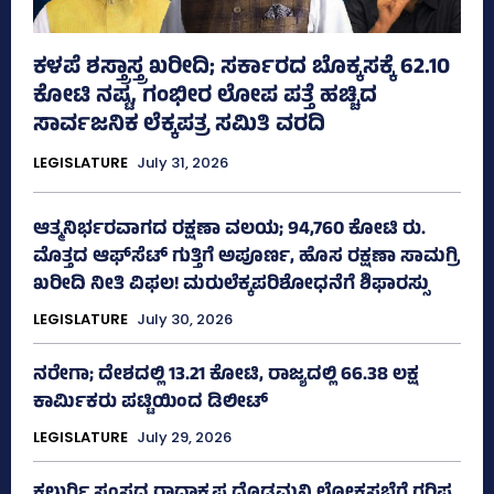
ಕಳಪೆ ಶಸ್ತ್ರಾಸ್ತ್ರ ಖರೀದಿ; ಸರ್ಕಾರದ ಬೊಕ್ಕಸಕ್ಕೆ 62.10
ಕೋಟಿ ನಷ್ಟ, ಗಂಭೀರ ಲೋಪ ಪತ್ತೆ ಹಚ್ಚಿದ
ಸಾರ್ವಜನಿಕ ಲೆಕ್ಕಪತ್ರ ಸಮಿತಿ ವರದಿ
LEGISLATURE
July 31, 2026
ಆತ್ಮನಿರ್ಭರವಾಗದ ರಕ್ಷಣಾ ವಲಯ; 94,760 ಕೋಟಿ ರು.
ಮೊತ್ತದ ಆಫ್‌ಸೆಟ್ ಗುತ್ತಿಗೆ ಅಪೂರ್ಣ, ಹೊಸ ರಕ್ಷಣಾ ಸಾಮಗ್ರಿ
ಖರೀದಿ ನೀತಿ ವಿಫಲ! ಮರುಲೆಕ್ಕಪರಿಶೋಧನೆಗೆ ಶಿಫಾರಸ್ಸು
LEGISLATURE
July 30, 2026
ನರೇಗಾ; ದೇಶದಲ್ಲಿ 13.21 ಕೋಟಿ, ರಾಜ್ಯದಲ್ಲಿ 66.38 ಲಕ್ಷ
ಕಾರ್ಮಿಕರು ಪಟ್ಟಿಯಿಂದ ಡಿಲೀಟ್
LEGISLATURE
July 29, 2026