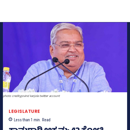
photo credit;govind karjola twitter account
LEGISLATURE
Less than 1
min.
Read