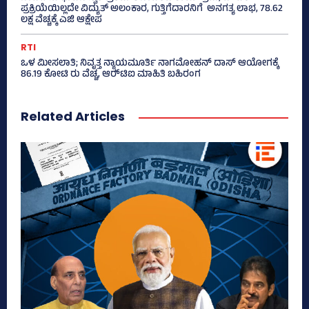
ಪ್ರಕ್ರಿಯೆಯಿಲ್ಲದೇ ವಿದ್ಯುತ್‌ ಅಲಂಕಾರ, ಗುತ್ತಿಗೆದಾರನಿಗೆ ಅನಗತ್ಯ ಲಾಭ, 78.62
ಲಕ್ಷ ವೆಚ್ಚಕ್ಕೆ ಎಜಿ ಆಕ್ಷೇಪ
RTI
ಒಳ ಮೀಸಲಾತಿ; ನಿವೃತ್ತ ನ್ಯಾಯಮೂರ್ತಿ ನಾಗಮೋಹನ್ ದಾಸ್ ಆಯೋಗಕ್ಕೆ
86.19 ಕೋಟಿ ರು ವೆಚ್ಚ, ಆರ್‍‌ಟಿಐ ಮಾಹಿತಿ ಬಹಿರಂಗ
Related Articles