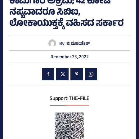
ಕಾಮಗಾರಿ ಅಕ್ರಮ; 42 ಕೋಟಿ
ನಷ್ಟವಾದರೂ ಸಿಬಿಐ,
ಲೋಕಾಯುಕ್ತಕ್ಕೆ ವಹಿಸದ ಸರ್ಕಾರ
By
ಜಿ ಮಹಂತೇಶ್
December 23, 2022
Support THE-FILE