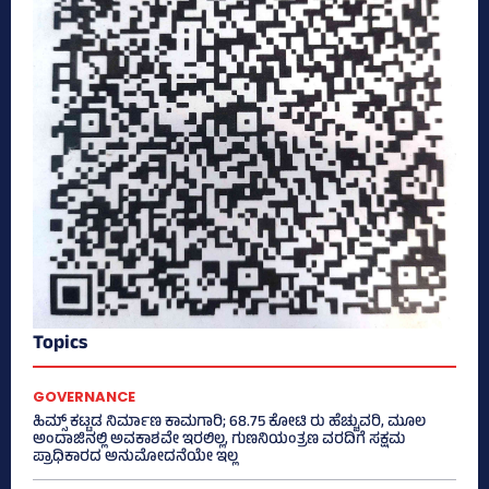
Topics
GOVERNANCE
ಹಿಮ್ಸ್‌ ಕಟ್ಟಡ ನಿರ್ಮಾಣ ಕಾಮಗಾರಿ; 68.75 ಕೋಟಿ ರು ಹೆಚ್ಚುವರಿ, ಮೂಲ
ಅಂದಾಜಿನಲ್ಲಿ ಅವಕಾಶವೇ ಇರಲಿಲ್ಲ, ಗುಣನಿಯಂತ್ರಣ ವರದಿಗೆ ಸಕ್ಷಮ
ಪ್ರಾಧಿಕಾರದ ಅನುಮೋದನೆಯೇ ಇಲ್ಲ