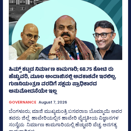
ಹಿಮ್ಸ್‌ ಕಟ್ಟಡ ನಿರ್ಮಾಣ ಕಾಮಗಾರಿ; 68.75 ಕೋಟಿ ರು
ಹೆಚ್ಚುವರಿ, ಮೂಲ ಅಂದಾಜಿನಲ್ಲಿ ಅವಕಾಶವೇ ಇರಲಿಲ್ಲ,
ಗುಣನಿಯಂತ್ರಣ ವರದಿಗೆ ಸಕ್ಷಮ ಪ್ರಾಧಿಕಾರದ
ಅನುಮೋದನೆಯೇ ಇಲ್ಲ
GOVERNANCE
August 7, 2026
ಬೆಂಗಳೂರು; ಮಾಜಿ ಮುಖ್ಯಮಂತ್ರಿ ಬಸವರಾಜ ಬೊಮ್ಮಾಯಿ ಅವರ
ತವರು ಜಿಲ್ಲೆ ಹಾವೇರಿಯಲ್ಲಿನ ಹಾವೇರಿ ವೈದ್ಯಕೀಯ ವಿಜ್ಞಾನಗಳ
ಸಂಸ್ಥೆಯ ನಿರ್ಮಾಣ ಕಾಮಗಾರಿಯಲ್ಲಿ ಹೆಚ್ಚುವರಿ ವೆಚ್ಚ, ಅನಗತ್ಯ