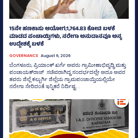
15ನೇ ಹಣಕಾಸು ಆಯೋಗ;1,764.83 ಕೋಟಿ ಬಳಕೆ
ಮಾಡದ ಪಂಚಾಯ್ತಿಗಳು, ನರೇಗಾ ಅನುದಾನವೂ ಅನ್ಯ
ಉದ್ದೇಶಕ್ಕೆ ಬಳಕೆ
GOVERNANCE
August 6, 2026
ಬೆಂಗಳೂರು; ಪ್ರಿಯಾಂಕ್‌ ಖರ್ಗೆ ಅವರು ಗ್ರಾಮೀಣಾಭಿವೃದ್ಧಿ ಮತ್ತು
ಪಂಚಾಯತ್‌ರಾಜ್‌ ಸಚಿವರಾಗಿದ್ದ ಸಂದರ್ಭದಲ್ಲೇ ಅದೂ ಅವರ
ತವರು ಜಿಲ್ಲೆ ಕಲ್ಬುರ್ಗಿ ಜಿಲ್ಲೆಯ ಗ್ರಾಮಪಂಚಾಯ್ತಿಯಲ್ಲಿಯೇ
ನರೇಗಾ ಸೇರಿದಂತೆ ಇನ್ನಿತರೆ ನಿರ್ದಿಷ್ಟ...