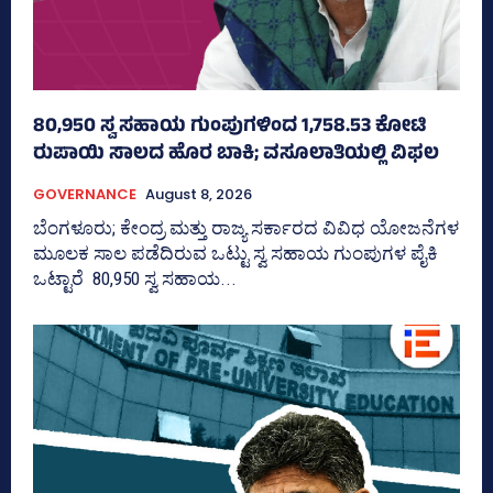
80,950 ಸ್ವ ಸಹಾಯ ಗುಂಪುಗಳಿಂದ 1,758.53 ಕೋಟಿ
ರುಪಾಯಿ ಸಾಲದ ಹೊರ ಬಾಕಿ; ವಸೂಲಾತಿಯಲ್ಲಿ ವಿಫಲ
GOVERNANCE
August 8, 2026
ಬೆಂಗಳೂರು; ಕೇಂದ್ರ ಮತ್ತು ರಾಜ್ಯ ಸರ್ಕಾರದ ವಿವಿಧ ಯೋಜನೆಗಳ
ಮೂಲಕ ಸಾಲ ಪಡೆದಿರುವ ಒಟ್ಟು ಸ್ವ ಸಹಾಯ ಗುಂಪುಗಳ ಪೈಕಿ
ಒಟ್ಟಾರೆ 80,950 ಸ್ವ ಸಹಾಯ...