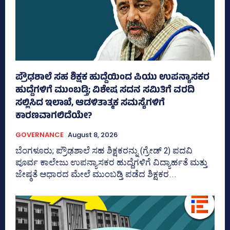
ಪ್ರೌಢಶಾಲೆ ಸಹ ಶಿಕ್ಷಕ ಹುದ್ದೆಯಿಂದ ಪಿಯು ಉಪನ್ಯಾಸಕರ
ಹುದ್ದೆಗಳಿಗೆ ಮುಂಬಡ್ತಿ; ವಿಶೇಷ ಸದನ ಸಮಿತಿಗೆ ವರದಿ
ಸಲ್ಲಿಸಿದ ಇಲಾಖೆ, ಆಡಳಿತಾತ್ಮಕ ಸಮಸ್ಯೆಗಳಿಗೆ
ಕಾರಣವಾಗಲಿದೆಯೇ?
GOVERNANCE
August 8, 2026
ಬೆಂಗಳೂರು; ಪ್ರೌಢಶಾಲೆ ಸಹ ಶಿಕ್ಷಕರನ್ನು (ಗ್ರೇಡ್‌ 2) ಪದವಿ
ಪೂರ್ವ ಕಾಲೇಜು ಉಪನ್ಯಾಸಕರ ಹುದ್ದೆಗಳಿಗೆ ವಿದ್ಯಾರ್ಹತೆ ಮತ್ತು
ಜೇ‍ಷ್ಠತೆ ಆಧಾರದ ಮೇಲೆ ಮುಂಬಡ್ತಿ ಪಡೆದ ಶಿಕ್ಷಕರ...