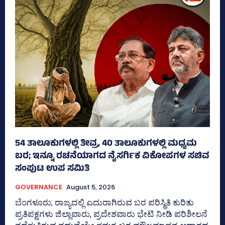
54 ತಾಲೂಕುಗಳಲ್ಲಿ ತೀವ್ರ, 40 ತಾಲೂಕುಗಳಲ್ಲಿ ಮಧ್ಯಮ
ಬರ; ಇನ್ನೂ ರಚನೆಯಾಗದ ನೈಸರ್ಗಿಕ ವಿಕೋಪಗಳ ಸಚಿವ
ಸಂಪುಟ ಉಪ ಸಮಿತಿ
GOVERNANCE
August 5, 2026
ಬೆಂಗಳೂರು; ರಾಜ್ಯದಲ್ಲಿ ಎದುರಾಗಿರುವ ಬರ ಪರಿಸ್ಥಿತಿ ಕುರಿತು
ಪ್ರತಿಪಕ್ಷಗಳು ಜಿಲ್ಲಾವಾರು, ಪ್ರದೇಶವಾರು ಭೇಟಿ ನೀಡಿ ಪರಿಶೀಲನೆ