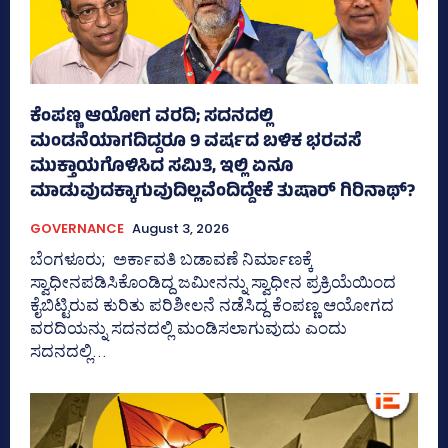
ಕೆಂಪಣ್ಣ ಆಯೋಗ ವರದಿ; ಸದನದಲ್ಲಿ
ಮಂಡನೆಯಾಗದಿದ್ದರೂ 9 ವರ್ಷದ ಬಳಿಕ ಭರವಸೆ
ಮುಕ್ತಾಯಗೊಳಿಸಿದ ಸಮಿತಿ, ಇಲ್ಲಿ ಏನೂ
ಮಾಡುವುದಕ್ಕಾಗುವುದಿಲ್ಲವೆಂದಿದ್ದೇಕೆ ತುಷಾರ್ ಗಿರಿನಾಥ್?
GOVERNANCE
August 3, 2026
ಬೆಂಗಳೂರು; ಅರ್ಕಾವತಿ ಬಡಾವಣೆ ನಿರ್ಮಾಣಕ್ಕೆ
ಸ್ವಾಧೀನಪಡಿಸಿಕೊಂಡಿದ್ದ ಜಮೀನನ್ನು ಸ್ವಾಧೀನ ಪ್ರಕ್ರಿಯೆಯಿಂದ
ಕೈಬಿಟ್ಟಿರುವ ಕುರಿತು ಪರಿಶೀಲನೆ ನಡೆಸಿದ್ದ ಕೆಂಪಣ್ಣ ಆಯೋಗದ
ವರದಿಯನ್ನು ಸದನದಲ್ಲಿ ಮಂಡಿಸಲಾಗುವುದು ಎಂದು
ಸದನದಲ್ಲಿ...