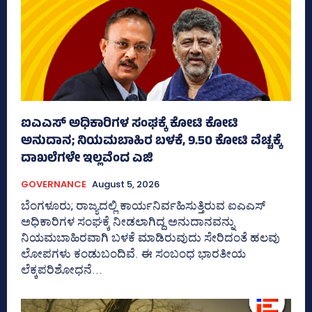
ಐಎಎಸ್‌ ಅಧಿಕಾರಿಗಳ ಸಂಘಕ್ಕೆ ಕೋಟಿ ಕೋಟಿ
ಅನುದಾನ; ನಿಯಮಬಾಹಿರ ಬಳಕೆ, 9.50 ಕೋಟಿ ವೆಚ್ಚಕ್ಕೆ
ದಾಖಲೆಗಳೇ ಇಲ್ಲವೆಂದ ಎಜಿ
GOVERNANCE
August 5, 2026
ಬೆಂಗಳೂರು; ರಾಜ್ಯದಲ್ಲಿ ಕಾರ್ಯನಿರ್ವಹಿಸುತ್ತಿರುವ ಐಎಎಸ್‌
ಅಧಿಕಾರಿಗಳ ಸಂಘಕ್ಕೆ ನೀಡಲಾಗಿದ್ದ ಅನುದಾನವನ್ನು
ನಿಯಮಬಾಹಿರವಾಗಿ ಬಳಕೆ ಮಾಡಿರುವುದು ಸೇರಿದಂತೆ ಹಲವು
ಲೋಪಗಳು ಕಂಡುಬಂದಿವೆ. ಈ ಸಂಬಂಧ ಭಾರತೀಯ
ಲೆಕ್ಕಪರಿಶೋಧನೆ...