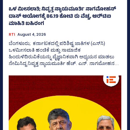
ಒಳ ಮೀಸಲಾತಿ; ನಿವೃತ್ತ ನ್ಯಾಯಮೂರ್ತಿ ನಾಗಮೋಹನ್
ದಾಸ್ ಆಯೋಗಕ್ಕೆ 86.19 ಕೋಟಿ ರು ವೆಚ್ಚ, ಆರ್‍‌ಟಿಐ
ಮಾಹಿತಿ ಬಹಿರಂಗ
RTI
August 4, 2026
ಬೆಂಗಳೂರು; ಕರ್ನಾಟಕದಲ್ಲಿ ಪರಿಶಿಷ್ಟ ಜಾತಿಗಳ (ಎಸ್‌ಸಿ)
ಒಳಮೀಸಲಾತಿ ಹಂಚಿಕೆ ಮತ್ತು ಸಾಮಾಜಿಕ
ಹಿಂದುಳಿದಿರುವಿಕೆಯನ್ನು ವೈಜ್ಞಾನಿಕವಾಗಿ ಅಧ್ಯಯನ ಮಾಡಲು
ನೇಮಿಸಿದ್ದ ನಿವೃತ್ತ ನ್ಯಾಯಮೂರ್ತಿ ಹೆಚ್. ಎನ್. ನಾಗಮೋಹನ...