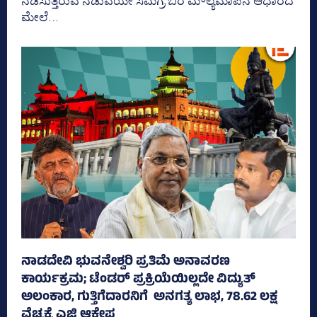
ನಡೆಸುತ್ತಿರುವ ನಡುವೆಯೇ ಸಮಗ್ರ ಬರ ಮೌಲ್ಯಮಾಪನ ಆಧಾರದ
ಮೇಲೆ...
ನಾಡದೇವಿ ಭುವನೇಶ್ವರಿ ಪ್ರತಿಮೆ ಅನಾವರಣ
ಕಾರ್ಯಕ್ರಮ; ಟೆಂಡರ್ ಪ್ರಕ್ರಿಯೆಯಿಲ್ಲದೇ ವಿದ್ಯುತ್‌
ಅಲಂಕಾರ, ಗುತ್ತಿಗೆದಾರನಿಗೆ ಅನಗತ್ಯ ಲಾಭ, 78.62 ಲಕ್ಷ
ವೆಚ್ಚಕ್ಕೆ ಎಜಿ ಆಕ್ಷೇಪ