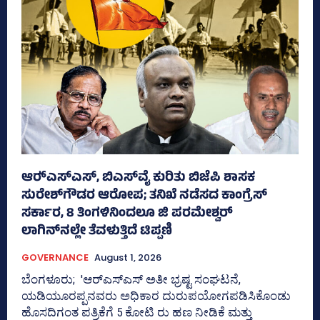
ಆರ್‍‌ಎಸ್‌ಎಸ್‌, ಬಿಎಸ್‌ವೈ ಕುರಿತು ಬಿಜೆಪಿ ಶಾಸಕ
ಸುರೇಶ್‌ಗೌಡರ ಆರೋಪ; ತನಿಖೆ ನಡೆಸದ ಕಾಂಗ್ರೆಸ್‌
ಸರ್ಕಾರ, 8 ತಿಂಗಳಿನಿಂದಲೂ ಜಿ ಪರಮೇಶ್ವರ್
ಲಾಗಿನ್‌ನಲ್ಲೇ ತೆವಳುತ್ತಿದೆ ಟಿಪ್ಪಣಿ
GOVERNANCE
August 1, 2026
ಬೆಂಗಳೂರು; 'ಆರ್‍‌ಎಸ್‌ಎಸ್‌ ಅತೀ ಭ್ರಷ್ಟ ಸಂಘಟನೆ,
ಯಡಿಯೂರಪ್ಪನವರು ಅಧಿಕಾರ ದುರುಪಯೋಗಪಡಿಸಿಕೊಂಡು
ಹೊಸದಿಗಂತ ಪತ್ರಿಕೆಗೆ 5 ಕೋಟಿ ರು ಹಣ ನೀಡಿಕೆ ಮತ್ತು