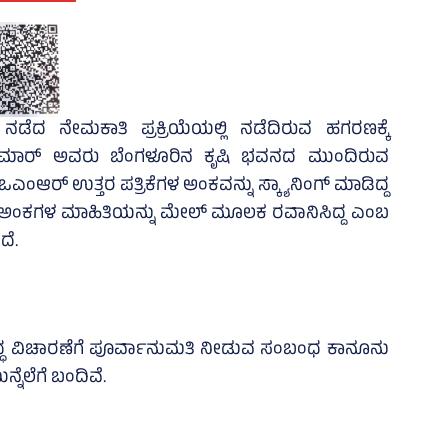
ೆಗೆ ನಡೆದ ನೇಮಕಾತಿ ಪ್ರಕ್ರಿಯೆಯಲ್ಲಿ ನಡೆದಿರುವ ಹಗರಣಕ್ಕೆ
ಕುಮಾರ್‌ ಅವರು ಬೆಂಗಳೂರಿನ ಕೃಷಿ ಭವನದ ಮುಂದಿರುವ
 ಒಎಂಆರ್‌ ಉತ್ತರ ಪತ್ರಿಕೆಗಳ ಅಂಕವನ್ನು ಸ್ಕ್ಯಾನಿಂಗ್‌ ಮಾಡಿದ್ದ
 ಅಂಕಗಳ ಮಾಹಿತಿಯನ್ನು ಮೇಲ್‌ ಮೂಲಕ ರವಾನಿಸಿದ್ದ ಎಂಬ
ದೆ.
ುದ್ಧ ವಿಚಾರಣೆಗೆ ಪೂರ್ವಾನುಮತಿ ನೀಡುವ ಸಂಬಂಧ ಕಾನೂನು
ನೆಲೆಗೆ ಬಂದಿವೆ.