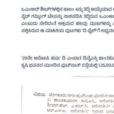
ಒಎಂಆರ್‌ ಶೀಟ್‌ಗಳಲ್ಲಿನ ಕಾಲಂ 4ನ್ನು ತಿದ್ದಿ ಆಯ್ಕೆಯಾದ 
ಸೈಡ್‌ ಗಮ್ಮಿಂಗ್‌ ಟೇಪನ್ನು ನಾಶಪಡಿಸಿ ತಿದ್ದಿರುವ ಒಎಂಆರ
ಎಂಬುದು ಸೇರಿದಂತೆ ಅಕ್ರಮದ ಹಲವು ಮುಖಗಳನ್ನು ಮ
ಸಲ್ಲಿಸಿರುವ ಈ ಮಾಹಿತಿಯ ಪುಟಗಳು ‘ದಿ ಫೈಲ್‌’ಗೆ ಲಭ್ಯವಾಗ
’29ನೇ ಆರೋಪಿ ಹರ್ಷ ಡಿ ಎಂಬಾತ ಡಿವೈಎಸ್ಪಿ ಶಾಂತಕು
ಕೃಷಿ ಭವನದ ಮುಂದಿನ ಫುಟ್‌ಪಾತ್‌ ರಸ್ತೆಯಲ್ಲಿ 1,35,00,00