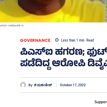
photo credit;public tv
GOVERNANCE
Less than 1
min.
Read
ಪಿಎಸ್‌ಐ ಹಗರಣ; ಫುಟ್‌
ಪಡೆದಿದ್ದ ಆರೋಪಿ ಡಿವೈಎ
By
ಜಿ ಮಹಂತೇಶ್
October 17, 2022
Suppor