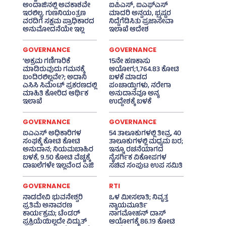
ಅಂದಾಜಿನಲ್ಲಿ ಅವಕಾಶವೇ
ಐಪಿಎಸ್‌, ಐಎಫ್‌ಎಸ್‌
ಇರಲಿಲ್ಲ, ಗುಣನಿಯಂತ್ರಣ
ಮಾದರಿ ಅನ್ವಯ, ಭ್ರಷ್ಟರ
ವರದಿಗೆ ಸಕ್ಷಮ ಪ್ರಾಧಿಕಾರದ
ನಿದ್ದೆಗೆಡಿಸಿತು ಪ್ರಜಾಸೇವಾ
ಅನುಮೋದನೆಯೇ ಇಲ್ಲ
ಇಲಾಖೆ ಆದೇಶ
GOVERNANCE
GOVERNANCE
‘ಅಕ್ರಮ ಗಣಿಗಾರಿಕೆ
15ನೇ ಹಣಕಾಸು
ಮಾಡಿರುವುದು ಗಮನಕ್ಕೆ
ಆಯೋಗ;1,764.83 ಕೋಟಿ
ಬಂದಿರಲಿಲ್ಲವೇ?; ಅದಾನಿ
ಬಳಕೆ ಮಾಡದ
ಎಸಿಸಿ ಸಿಮೆಂಟ್ ಪ್ರಕರಣದಲ್ಲಿ
ಪಂಚಾಯ್ತಿಗಳು, ನರೇಗಾ
ಮಾಹಿತಿ ಕೋರಿದ ಆರ್ಥಿಕ
ಅನುದಾನವೂ ಅನ್ಯ
ಇಲಾಖೆ
ಉದ್ದೇಶಕ್ಕೆ ಬಳಕೆ
GOVERNANCE
GOVERNANCE
ಐಎಎಸ್‌ ಅಧಿಕಾರಿಗಳ
54 ತಾಲೂಕುಗಳಲ್ಲಿ ತೀವ್ರ, 40
ಸಂಘಕ್ಕೆ ಕೋಟಿ ಕೋಟಿ
ತಾಲೂಕುಗಳಲ್ಲಿ ಮಧ್ಯಮ ಬರ;
ಅನುದಾನ; ನಿಯಮಬಾಹಿರ
ಇನ್ನೂ ರಚನೆಯಾಗದ
ಬಳಕೆ, 9.50 ಕೋಟಿ ವೆಚ್ಚಕ್ಕೆ
ನೈಸರ್ಗಿಕ ವಿಕೋಪಗಳ
ದಾಖಲೆಗಳೇ ಇಲ್ಲವೆಂದ ಎಜಿ
ಸಚಿವ ಸಂಪುಟ ಉಪ ಸಮಿತಿ
GOVERNANCE
RTI
ನಾಡದೇವಿ ಭುವನೇಶ್ವರಿ
ಒಳ ಮೀಸಲಾತಿ; ನಿವೃತ್ತ
ಪ್ರತಿಮೆ ಅನಾವರಣ
ನ್ಯಾಯಮೂರ್ತಿ
ಕಾರ್ಯಕ್ರಮ; ಟೆಂಡರ್
ನಾಗಮೋಹನ್ ದಾಸ್
ಪ್ರಕ್ರಿಯೆಯಿಲ್ಲದೇ ವಿದ್ಯುತ್‌
ಆಯೋಗಕ್ಕೆ 86.19 ಕೋಟಿ