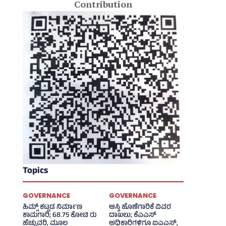
Contribution
Topics
GOVERNANCE
GOVERNANCE
ಹಿಮ್ಸ್‌ ಕಟ್ಟಡ ನಿರ್ಮಾಣ
ಆಸ್ತಿ ಹೊಣೆಗಾರಿಕೆ ವಿವರ
ಕಾಮಗಾರಿ; 68.75 ಕೋಟಿ ರು
ದಾಖಲು; ಕೆಎಎಸ್
ಹೆಚ್ಚುವರಿ, ಮೂಲ
ಅಧಿಕಾರಿಗಳಿಗೂ ಐಎಎಸ್‌,