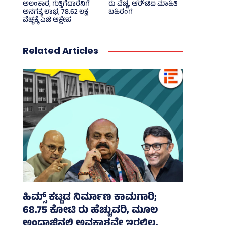
ಅಲಂಕಾರ, ಗುತ್ತಿಗೆದಾರನಿಗೆ
ರು ವೆಚ್ಚ, ಆರ್‍‌ಟಿಐ ಮಾಹಿತಿ
ಅನಗತ್ಯ ಲಾಭ, 78.62 ಲಕ್ಷ
ಬಹಿರಂಗ
ವೆಚ್ಚಕ್ಕೆ ಎಜಿ ಆಕ್ಷೇಪ
Related Articles
ಹಿಮ್ಸ್‌ ಕಟ್ಟಡ ನಿರ್ಮಾಣ ಕಾಮಗಾರಿ;
68.75 ಕೋಟಿ ರು ಹೆಚ್ಚುವರಿ, ಮೂಲ
ಅಂದಾಜಿನಲ್ಲಿ ಅವಕಾಶವೇ ಇರಲಿಲ್ಲ,