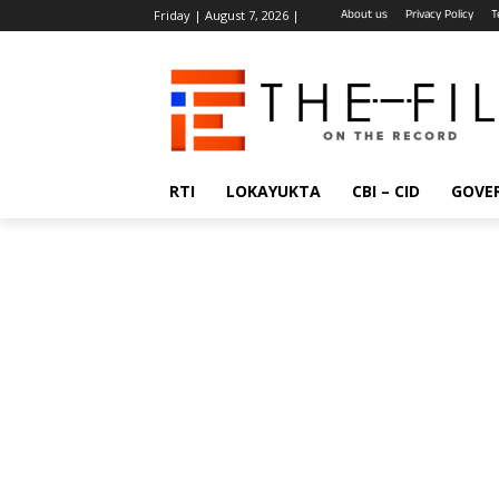
About us
Privacy Policy
T
Friday | August 7, 2026 |
RTI
LOKAYUKTA
CBI – CID
GOVE