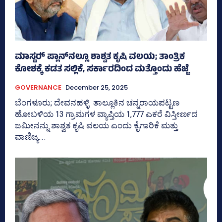
ಮಾಸ್ಟರ್‍‌ ಪ್ಲಾನ್‌ನಲ್ಲೂ ಶಾಶ್ವತ ಕೃಷಿ ವಲಯ; ತಾಂತ್ರಿಕ
ಕೋಶಕ್ಕೆ ಕಡತ ಸಲ್ಲಿಕೆ, ಸರ್ಕಾರದಿಂದ ಮತ್ತೊಂದು ಹೆಜ್ಜೆ
GOVERNANCE
December 25, 2025
ಬೆಂಗಳೂರು; ದೇವನಹಳ್ಳಿ ತಾಲ್ಲೂಕಿನ ಚನ್ನರಾಯಪಟ್ಟಣ
ಹೋಬಳಿಯ 13 ಗ್ರಾಮಗಳ ವ್ಯಾಪ್ತಿಯ 1,777 ಎಕರೆ ವಿಸ್ತೀರ್ಣದ
ಜಮೀನನ್ನು ಶಾಶ್ವತ ಕೃಷಿ ವಲಯ ಎಂದು ಕೈಗಾರಿಕೆ ಮತ್ತು
ವಾಣಿಜ್ಯ...