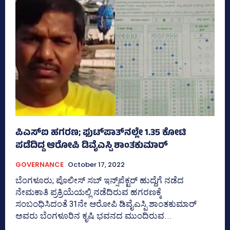
ಪಿಎಸ್‌ಐ ಹಗರಣ; ಫುಟ್‌ಪಾತ್‌ನಲ್ಲೇ 1.35 ಕೋಟಿ
ಪಡೆದಿದ್ದ ಆರೋಪಿ ಡಿವೈಎಸ್ಪಿ ಶಾಂತಕುಮಾರ್‌
GOVERNANCE
October 17, 2022
ಬೆಂಗಳೂರು; ಪೊಲೀಸ್‌ ಸಬ್‌ ಇನ್ಸ್‌ಪೆಕ್ಟರ್‌ ಹುದ್ದೆಗೆ ನಡೆದ
ನೇಮಕಾತಿ ಪ್ರಕ್ರಿಯೆಯಲ್ಲಿ ನಡೆದಿರುವ ಹಗರಣಕ್ಕೆ
ಸಂಬಂಧಿಸಿದಂತೆ 31ನೇ ಆರೋಪಿ ಡಿವೈಎಸ್ಪಿ ಶಾಂತಕುಮಾರ್‌
ಅವರು ಬೆಂಗಳೂರಿನ ಕೃಷಿ ಭವನದ ಮುಂದಿರುವ...