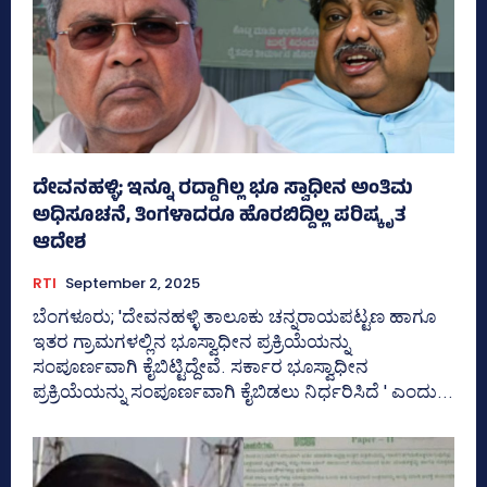
ದೇವನಹಳ್ಳಿ; ಇನ್ನೂ ರದ್ದಾಗಿಲ್ಲ ಭೂ ಸ್ವಾಧೀನ ಅಂತಿಮ
ಅಧಿಸೂಚನೆ, ತಿಂಗಳಾದರೂ ಹೊರಬಿದ್ದಿಲ್ಲ ಪರಿಷ್ಕೃತ
ಆದೇಶ
RTI
September 2, 2025
ಬೆಂಗಳೂರು; 'ದೇವನಹಳ್ಳಿ ತಾಲೂಕು ಚನ್ನರಾಯಪಟ್ಟಣ ಹಾಗೂ
ಇತರ ಗ್ರಾಮಗಳಲ್ಲಿನ ಭೂಸ್ವಾಧೀನ ಪ್ರಕ್ರಿಯೆಯನ್ನು
ಸಂಪೂರ್ಣವಾಗಿ ಕೈಬಿಟ್ಟಿದ್ದೇವೆ. ಸರ್ಕಾರ ಭೂಸ್ವಾಧೀನ
ಪ್ರಕ್ರಿಯೆಯನ್ನು ಸಂಪೂರ್ಣವಾಗಿ ಕೈಬಿಡಲು ನಿರ್ಧರಿಸಿದೆ ' ಎಂದು...