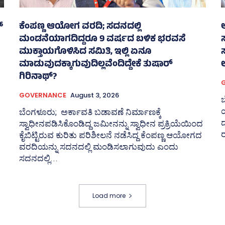
್
ಕೆಂಪಣ್ಣ ಆಯೋಗ ವರದಿ; ಸದನದಲ್ಲಿ
ಆ
ಮಂಡನೆಯಾಗದಿದ್ದರೂ 9 ವರ್ಷದ ಬಳಿಕ ಭರವಸೆ
ಮುಕ್ತಾಯಗೊಳಿಸಿದ ಸಮಿತಿ, ಇಲ್ಲಿ ಏನೂ
ಮಾಡುವುದಕ್ಕಾಗುವುದಿಲ್ಲವೆಂದಿದ್ದೇಕೆ ತುಷಾರ್
ಲ
ಗಿರಿನಾಥ್?
GOVERNANCE
August 3, 2026
ಬ
ಬೆಂಗಳೂರು; ಅರ್ಕಾವತಿ ಬಡಾವಣೆ ನಿರ್ಮಾಣಕ್ಕೆ
ಸ್ವಾಧೀನಪಡಿಸಿಕೊಂಡಿದ್ದ ಜಮೀನನ್ನು ಸ್ವಾಧೀನ ಪ್ರಕ್ರಿಯೆಯಿಂದ
ರ
ಕೈಬಿಟ್ಟಿರುವ ಕುರಿತು ಪರಿಶೀಲನೆ ನಡೆಸಿದ್ದ ಕೆಂಪಣ್ಣ ಆಯೋಗದ
ವರದಿಯನ್ನು ಸದನದಲ್ಲಿ ಮಂಡಿಸಲಾಗುವುದು ಎಂದು
ಸದನದಲ್ಲಿ...
Load more