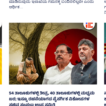
ಮಾಡಿರುವುದು ಇಲಾಖೆಯ ಗಮನಕ್ಕೆ ಬಂದಿರಲಿಲ್ಲವೇ ಎಂದು
ಅ
ಆರ್ಥಿಕ...
ಗ
ನ
54 ತಾಲೂಕುಗಳಲ್ಲಿ ತೀವ್ರ, 40 ತಾಲೂಕುಗಳಲ್ಲಿ ಮಧ್ಯಮ
ಬರ; ಇನ್ನೂ ರಚನೆಯಾಗದ ನೈಸರ್ಗಿಕ ವಿಕೋಪಗಳ
ಕ
ಸಚಿವ ಸಂಪುಟ ಉಪ ಸಮಿತಿ
ಅ