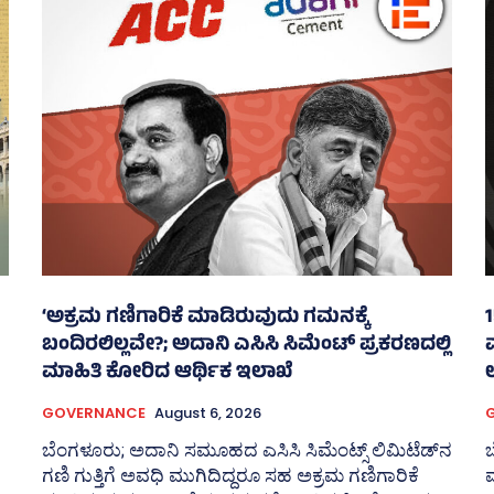
‘ಅಕ್ರಮ ಗಣಿಗಾರಿಕೆ ಮಾಡಿರುವುದು ಗಮನಕ್ಕೆ
ಬಂದಿರಲಿಲ್ಲವೇ?; ಅದಾನಿ ಎಸಿಸಿ ಸಿಮೆಂಟ್ ಪ್ರಕರಣದಲ್ಲಿ
ಮಾಹಿತಿ ಕೋರಿದ ಆರ್ಥಿಕ ಇಲಾಖೆ
ಉ
GOVERNANCE
August 6, 2026
ಬೆಂಗಳೂರು; ಅದಾನಿ ಸಮೂಹದ ಎಸಿಸಿ ಸಿಮೆಂಟ್ಸ್‌ ಲಿಮಿಟೆಡ್‌ನ
ಬ
ಗಣಿ ಗುತ್ತಿಗೆ ಅವಧಿ ಮುಗಿದಿದ್ದರೂ ಸಹ ಅಕ್ರಮ ಗಣಿಗಾರಿಕೆ
ಮ