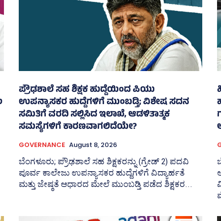
ಪ್ರೌಢಶಾಲೆ ಸಹ ಶಿಕ್ಷಕ ಹುದ್ದೆಯಿಂದ ಪಿಯು
ಲ
ಉಪನ್ಯಾಸಕರ ಹುದ್ದೆಗಳಿಗೆ ಮುಂಬಡ್ತಿ; ವಿಶೇಷ ಸದನ
ಸಮಿತಿಗೆ ವರದಿ ಸಲ್ಲಿಸಿದ ಇಲಾಖೆ, ಆಡಳಿತಾತ್ಮಕ
ಸಮಸ್ಯೆಗಳಿಗೆ ಕಾರಣವಾಗಲಿದೆಯೇ?
GOVERNANCE
August 8, 2026
ಬೆಂಗಳೂರು; ಪ್ರೌಢಶಾಲೆ ಸಹ ಶಿಕ್ಷಕರನ್ನು (ಗ್ರೇಡ್‌ 2) ಪದವಿ
ಪೂರ್ವ ಕಾಲೇಜು ಉಪನ್ಯಾಸಕರ ಹುದ್ದೆಗಳಿಗೆ ವಿದ್ಯಾರ್ಹತೆ
ಅ
ಮತ್ತು ಜೇ‍ಷ್ಠತೆ ಆಧಾರದ ಮೇಲೆ ಮುಂಬಡ್ತಿ ಪಡೆದ ಶಿಕ್ಷಕರ...
ವ
ವ