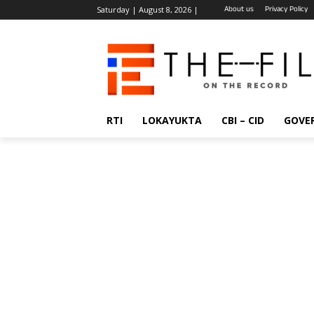
About us
Privacy Policy
Saturday | August 8, 2026 |
RTI
LOKAYUKTA
CBI – CID
GOVE