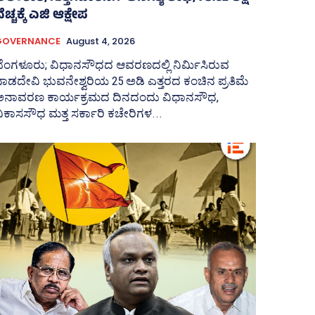
ೆಚ್ಚಕ್ಕೆ ಎಜಿ ಆಕ್ಷೇಪ
GOVERNANCE
August 4, 2026
ಬೆಂಗಳೂರು; ವಿಧಾನಸೌಧದ ಆವರಣದಲ್ಲಿ ನಿರ್ಮಿಸಿರುವ
ಾಡದೇವಿ ಭುವನೇಶ್ವರಿಯ 25 ಅಡಿ ಎತ್ತರದ ಕಂಚಿನ ಪ್ರತಿಮೆ
ಅನಾವರಣ ಕಾರ್ಯಕ್ರಮದ ದಿನದಂದು ವಿಧಾನಸೌಧ,
ಿಕಾಸಸೌಧ ಮತ್ತ ಸರ್ಕಾರಿ ಕಚೇರಿಗಳ...