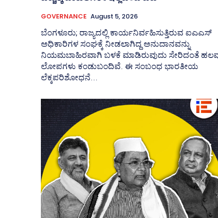
GOVERNANCE
August 5, 2026
ಬೆಂಗಳೂರು; ರಾಜ್ಯದಲ್ಲಿ ಕಾರ್ಯನಿರ್ವಹಿಸುತ್ತಿರುವ ಐಎಎಸ್‌
ಅಧಿಕಾರಿಗಳ ಸಂಘಕ್ಕೆ ನೀಡಲಾಗಿದ್ದ ಅನುದಾನವನ್ನು
ನಿಯಮಬಾಹಿರವಾಗಿ ಬಳಕೆ ಮಾಡಿರುವುದು ಸೇರಿದಂತೆ ಹಲವ
ಲೋಪಗಳು ಕಂಡುಬಂದಿವೆ. ಈ ಸಂಬಂಧ ಭಾರತೀಯ
ಲೆಕ್ಕಪರಿಶೋಧನೆ...