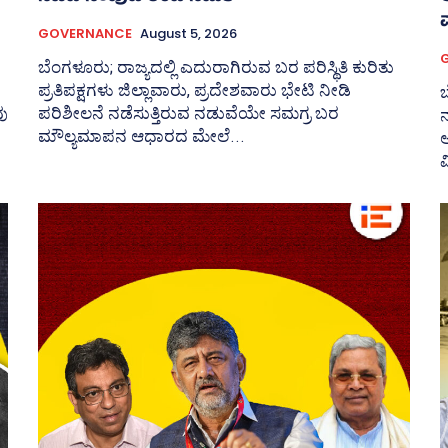
ವ
GOVERNANCE
August 5, 2026
ಬೆಂಗಳೂರು; ರಾಜ್ಯದಲ್ಲಿ ಎದುರಾಗಿರುವ ಬರ ಪರಿಸ್ಥಿತಿ ಕುರಿತು
ಪ್ರತಿಪಕ್ಷಗಳು ಜಿಲ್ಲಾವಾರು, ಪ್ರದೇಶವಾರು ಭೇಟಿ ನೀಡಿ
ು
ಪರಿಶೀಲನೆ ನಡೆಸುತ್ತಿರುವ ನಡುವೆಯೇ ಸಮಗ್ರ ಬರ
ನ
ಮೌಲ್ಯಮಾಪನ ಆಧಾರದ ಮೇಲೆ...
ವ