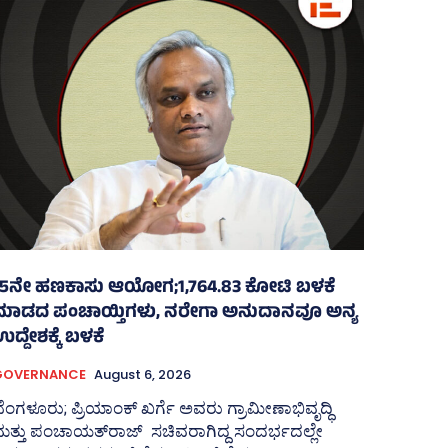
15ನೇ ಹಣಕಾಸು ಆಯೋಗ;1,764.83 ಕೋಟಿ ಬಳಕೆ
ಮಾಡದ ಪಂಚಾಯ್ತಿಗಳು, ನರೇಗಾ ಅನುದಾನವೂ ಅನ್ಯ
ದ್ದೇಶಕ್ಕೆ ಬಳಕೆ
GOVERNANCE
August 6, 2026
ೆಂಗಳೂರು; ಪ್ರಿಯಾಂಕ್‌ ಖರ್ಗೆ ಅವರು ಗ್ರಾಮೀಣಾಭಿವೃದ್ಧಿ
ತ್ತು ಪಂಚಾಯತ್‌ರಾಜ್‌ ಸಚಿವರಾಗಿದ್ದ ಸಂದರ್ಭದಲ್ಲೇ