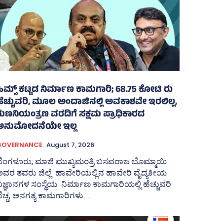
ಹಿಮ್ಸ್‌ ಕಟ್ಟಡ ನಿರ್ಮಾಣ ಕಾಮಗಾರಿ; 68.75 ಕೋಟಿ ರು
ಹೆಚ್ಚುವರಿ, ಮೂಲ ಅಂದಾಜಿನಲ್ಲಿ ಅವಕಾಶವೇ ಇರಲಿಲ್ಲ,
ಗುಣನಿಯಂತ್ರಣ ವರದಿಗೆ ಸಕ್ಷಮ ಪ್ರಾಧಿಕಾರದ
ಅನುಮೋದನೆಯೇ ಇಲ್ಲ
GOVERNANCE
August 7, 2026
ಬೆಂಗಳೂರು; ಮಾಜಿ ಮುಖ್ಯಮಂತ್ರಿ ಬಸವರಾಜ ಬೊಮ್ಮಾಯಿ
ವರ ತವರು ಜಿಲ್ಲೆ ಹಾವೇರಿಯಲ್ಲಿನ ಹಾವೇರಿ ವೈದ್ಯಕೀಯ
ಿಜ್ಞಾನಗಳ ಸಂಸ್ಥೆಯ ನಿರ್ಮಾಣ ಕಾಮಗಾರಿಯಲ್ಲಿ ಹೆಚ್ಚುವರಿ
ೆಚ್ಚ, ಅನಗತ್ಯ ಕಾಮಗಾರಿಗಳು...