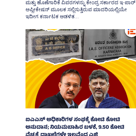
ಮತ್ತು ಹೊಣೆಗಾರಿಕೆ ವಿವರಗಳನ್ನು ಕೇಂದ್ರ ಸರ್ಕಾರದ ಇ-ಪಾರ್
ಅಪ್ಲೀಕೇಷನ್‌ ಮೂಲಕ ಸಲ್ಲಿಸುತ್ತಿರುವ ಮಾದರಿಯಲ್ಲಿಯೇ
ಇದೀಗ ಕರ್ನಾಟಕ ಆಡಳಿತ...
ಐಎಎಸ್‌ ಅಧಿಕಾರಿಗಳ ಸಂಘಕ್ಕೆ ಕೋಟಿ ಕೋಟಿ
ಅನುದಾನ; ನಿಯಮಬಾಹಿರ ಬಳಕೆ, 9.50 ಕೋಟಿ
ವೆಚ್ಚಕ್ಕೆ ದಾಖಲೆಗಳೇ ಇಲ್ಲವೆಂದ ಎಜಿ