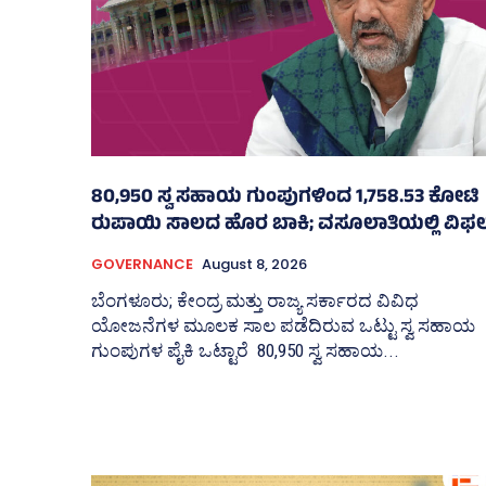
80,950 ಸ್ವ ಸಹಾಯ ಗುಂಪುಗಳಿಂದ 1,758.53 ಕೋಟಿ
ರುಪಾಯಿ ಸಾಲದ ಹೊರ ಬಾಕಿ; ವಸೂಲಾತಿಯಲ್ಲಿ ವಿಫ
GOVERNANCE
August 8, 2026
ಬೆಂಗಳೂರು; ಕೇಂದ್ರ ಮತ್ತು ರಾಜ್ಯ ಸರ್ಕಾರದ ವಿವಿಧ
ಯೋಜನೆಗಳ ಮೂಲಕ ಸಾಲ ಪಡೆದಿರುವ ಒಟ್ಟು ಸ್ವ ಸಹಾಯ
ಗುಂಪುಗಳ ಪೈಕಿ ಒಟ್ಟಾರೆ 80,950 ಸ್ವ ಸಹಾಯ...