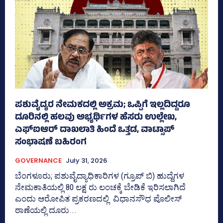
ಪಶುವೈದ್ಯರ ನೇಮಕದಲ್ಲಿ ಅಕ್ರಮ; ಒಪ್ಪಿಗೆ ಇಲ್ಲದಿದ್ದರೂ
ದೂರಿನಲ್ಲಿ ಹಲವು ಅಭ್ಯರ್ಥಿಗಳ ಹೆಸರು ಉಲ್ಲೇಖ,
ಎಫ್‌ಐಆರ್ ದಾಖಲಾತಿ ಹಿಂದೆ ಒತ್ತಡ, ವಾಟ್ಸಾಪ್‌
ಸಂಭಾಷಣೆ ಬಹಿರಂಗ
GOVERNANCE
July 31, 2026
ಬೆಂಗಳೂರು; ಪಶುವೈದ್ಯಾಧಿಕಾರಿಗಳ (ಗ್ರೂಪ್ ಬಿ) ಹುದ್ದೆಗಳ
ನೇಮಕಾತಿಯಲ್ಲಿ 80 ಲಕ್ಷ ರು ಲಂಚಕ್ಕೆ ಬೇಡಿಕೆ ಇರಿಸಲಾಗಿದೆ
ಎಂದು ಆರೋಪಿತ ಪ್ರಕರಣದಲ್ಲಿ ವಿಧಾನಸೌಧ ಪೊಲೀಸ್‌
ಠಾಣೆಯಲ್ಲಿ ದೂರು...