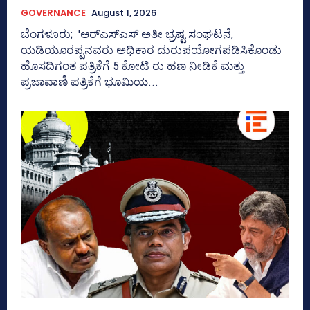
GOVERNANCE
August 1, 2026
ಬೆಂಗಳೂರು; 'ಆರ್‍‌ಎಸ್‌ಎಸ್‌ ಅತೀ ಭ್ರಷ್ಟ ಸಂಘಟನೆ,
ಯಡಿಯೂರಪ್ಪನವರು ಅಧಿಕಾರ ದುರುಪಯೋಗಪಡಿಸಿಕೊಂಡು
ಹೊಸದಿಗಂತ ಪತ್ರಿಕೆಗೆ 5 ಕೋಟಿ ರು ಹಣ ನೀಡಿಕೆ ಮತ್ತು
ಪ್ರಜಾವಾಣಿ ಪತ್ರಿಕೆಗೆ ಭೂಮಿಯ...