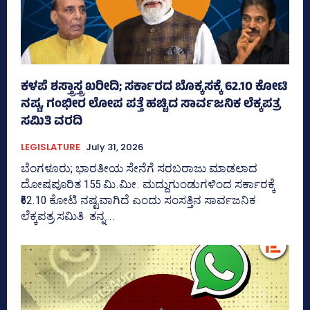
ಕಳಪೆ ಶಸ್ತ್ರಾಸ್ತ್ರ ಖರೀದಿ; ಸರ್ಕಾರದ ಬೊಕ್ಕಸಕ್ಕೆ 62.10 ಕೋಟಿ
ನಷ್ಟ, ಗಂಭೀರ ಲೋಪ ಪತ್ತೆ ಹಚ್ಚಿದ ಸಾರ್ವಜನಿಕ ಲೆಕ್ಕಪತ್ರ
ಸಮಿತಿ ವರದಿ
LEGISLATURE
July 31, 2026
ಬೆಂಗಳೂರು; ಭಾರತೀಯ ಸೇನೆಗೆ ಸರಬರಾಜು ಮಾಡಲಾದ
ದೋಷಪೂರಿತ 155 ಮಿ.ಮೀ. ಮದ್ದುಗುಂಡುಗಳಿಂದ ಸರ್ಕಾರಕ್ಕೆ
₹62.10 ಕೋಟಿ ನಷ್ಟವಾಗಿದೆ ಎಂದು ಸಂಸತ್ತಿನ ಸಾರ್ವಜನಿಕ
ಲೆಕ್ಕಪತ್ರ ಸಮಿತಿ ತನ್ನ...