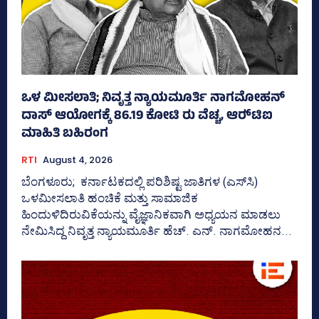
ಒಳ ಮೀಸಲಾತಿ; ನಿವೃತ್ತ ನ್ಯಾಯಮೂರ್ತಿ ನಾಗಮೋಹನ್
ದಾಸ್ ಆಯೋಗಕ್ಕೆ 86.19 ಕೋಟಿ ರು ವೆಚ್ಚ, ಆರ್‍‌ಟಿಐ
ಮಾಹಿತಿ ಬಹಿರಂಗ
RTI
August 4, 2026
ಬೆಂಗಳೂರು; ಕರ್ನಾಟಕದಲ್ಲಿ ಪರಿಶಿಷ್ಟ ಜಾತಿಗಳ (ಎಸ್‌ಸಿ)
ಒಳಮೀಸಲಾತಿ ಹಂಚಿಕೆ ಮತ್ತು ಸಾಮಾಜಿಕ
ಹಿಂದುಳಿದಿರುವಿಕೆಯನ್ನು ವೈಜ್ಞಾನಿಕವಾಗಿ ಅಧ್ಯಯನ ಮಾಡಲು
ನೇಮಿಸಿದ್ದ ನಿವೃತ್ತ ನ್ಯಾಯಮೂರ್ತಿ ಹೆಚ್. ಎನ್. ನಾಗಮೋಹನ...