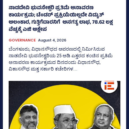
ನಾಡದೇವಿ ಭುವನೇಶ್ವರಿ ಪ್ರತಿಮೆ ಅನಾವರಣ
ಕಾರ್ಯಕ್ರಮ; ಟೆಂಡರ್ ಪ್ರಕ್ರಿಯೆಯಿಲ್ಲದೇ ವಿದ್ಯುತ್‌
ಅಲಂಕಾರ, ಗುತ್ತಿಗೆದಾರನಿಗೆ ಅನಗತ್ಯ ಲಾಭ, 78.62 ಲಕ್ಷ
ವೆಚ್ಚಕ್ಕೆ ಎಜಿ ಆಕ್ಷೇಪ
GOVERNANCE
August 4, 2026
ಬೆಂಗಳೂರು; ವಿಧಾನಸೌಧದ ಆವರಣದಲ್ಲಿ ನಿರ್ಮಿಸಿರುವ
ನಾಡದೇವಿ ಭುವನೇಶ್ವರಿಯ 25 ಅಡಿ ಎತ್ತರದ ಕಂಚಿನ ಪ್ರತಿಮೆ
ಅನಾವರಣ ಕಾರ್ಯಕ್ರಮದ ದಿನದಂದು ವಿಧಾನಸೌಧ,
ವಿಕಾಸಸೌಧ ಮತ್ತ ಸರ್ಕಾರಿ ಕಚೇರಿಗಳ...