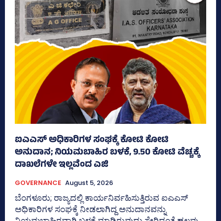
ಐಎಎಸ್‌ ಅಧಿಕಾರಿಗಳ ಸಂಘಕ್ಕೆ ಕೋಟಿ ಕೋಟಿ
ಅನುದಾನ; ನಿಯಮಬಾಹಿರ ಬಳಕೆ, 9.50 ಕೋಟಿ ವೆಚ್ಚಕ್ಕೆ
ದಾಖಲೆಗಳೇ ಇಲ್ಲವೆಂದ ಎಜಿ
GOVERNANCE
August 5, 2026
ಬೆಂಗಳೂರು; ರಾಜ್ಯದಲ್ಲಿ ಕಾರ್ಯನಿರ್ವಹಿಸುತ್ತಿರುವ ಐಎಎಸ್‌
ಅಧಿಕಾರಿಗಳ ಸಂಘಕ್ಕೆ ನೀಡಲಾಗಿದ್ದ ಅನುದಾನವನ್ನು
ನಿಯಮಬಾಹಿರವಾಗಿ ಬಳಕೆ ಮಾಡಿರುವುದು ಸೇರಿದಂತೆ ಹಲವು