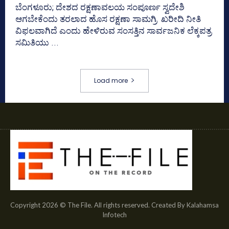
ಬೆಂಗಳೂರು; ದೇಶದ ರಕ್ಷಣಾವಲಯ ಸಂಪೂರ್ಣ ಸ್ವದೇಶಿ
ಆಗಬೇಕೆಂದು ತರಲಾದ ಹೊಸ ರಕ್ಷಣಾ ಸಾಮಗ್ರಿ ಖರೀದಿ ನೀತಿ
ವಿಫಲವಾಗಿದೆ ಎಂದು ಹೇಳಿರುವ ಸಂಸತ್ತಿನ ಸಾರ್ವಜನಿಕ ಲೆಕ್ಕಪತ್ರ
ಸಮಿತಿಯು ...
Load more
Copyright 2026 © The File. All rights reserved. Created By Kalahamsa
Infotech