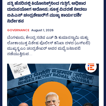
ಪತ್ನಿ ಹೆಸರಿನಲ್ಲಿ ಕಿಯೋನಿಕ್ಸ್‌ನಿಂದ ಗುತ್ತಿಗೆ, ಅಧಿಕಾರ
ದುರುಪಯೋಗ ಆರೋಪ; ಸೂಕ್ತ ವಿವರಣೆ ನೀಡಲು
ಐಪಿಎಸ್‌ ಚಂದ್ರಶೇಖರ್‍‌ಗೆ ಮುಖ್ಯ ಕಾರ್ಯದರ್ಶಿ
ನಿರ್ದೇಶನ
GOVERNANCE
August 1, 2026
ಬೆಂಗಳೂರು; ಕೇಂದ್ರ ಸಚಿವ ಎಚ್‌ ಡಿ ಕುಮಾರಸ್ವಾಮಿ ಮತ್ತು
ಲೋಕಾಯುಕ್ತ ವಿಶೇಷ ಪೊಲೀಸ್‌ ತನಿಖಾ ದಳದ (ಎಸ್‌ಐಟಿ)
ಮುಖ್ಯಸ್ಥ ಎಂ.ಚಂದ್ರಶೇಖರ್‌ ಅವರ ಮಧ್ಯೆ ಜಟಾಪಟಿ
ನಡೆಯುತ್ತಿರುವ...