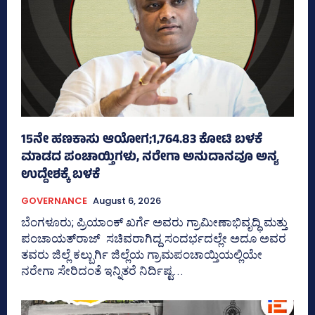
15ನೇ ಹಣಕಾಸು ಆಯೋಗ;1,764.83 ಕೋಟಿ ಬಳಕೆ
ಮಾಡದ ಪಂಚಾಯ್ತಿಗಳು, ನರೇಗಾ ಅನುದಾನವೂ ಅನ್ಯ
ಉದ್ದೇಶಕ್ಕೆ ಬಳಕೆ
GOVERNANCE
August 6, 2026
ಬೆಂಗಳೂರು; ಪ್ರಿಯಾಂಕ್‌ ಖರ್ಗೆ ಅವರು ಗ್ರಾಮೀಣಾಭಿವೃದ್ಧಿ ಮತ್ತು
ಪಂಚಾಯತ್‌ರಾಜ್‌ ಸಚಿವರಾಗಿದ್ದ ಸಂದರ್ಭದಲ್ಲೇ ಅದೂ ಅವರ
ತವರು ಜಿಲ್ಲೆ ಕಲ್ಬುರ್ಗಿ ಜಿಲ್ಲೆಯ ಗ್ರಾಮಪಂಚಾಯ್ತಿಯಲ್ಲಿಯೇ
ನರೇಗಾ ಸೇರಿದಂತೆ ಇನ್ನಿತರೆ ನಿರ್ದಿಷ್ಟ...