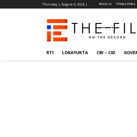
About us
Privacy Policy
Thursday | August 6, 2026 |
RTI
LOKAYUKTA
CBI – CID
GOVE