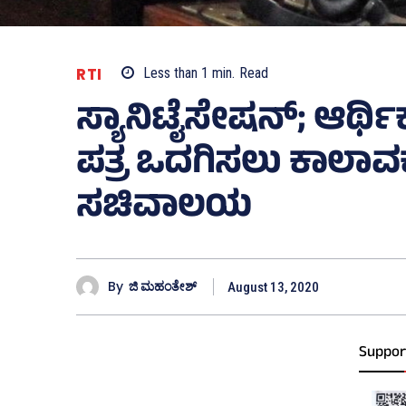
RTI
Less than 1
min.
Read
ಸ್ಯಾನಿಟೈಸೇಷನ್‌; ಆರ್ಥ
ಪತ್ರ ಒದಗಿಸಲು ಕಾಲಾವಕ
ಸಚಿವಾಲಯ
By
ಜಿ ಮಹಂತೇಶ್
August 13, 2020
Suppor