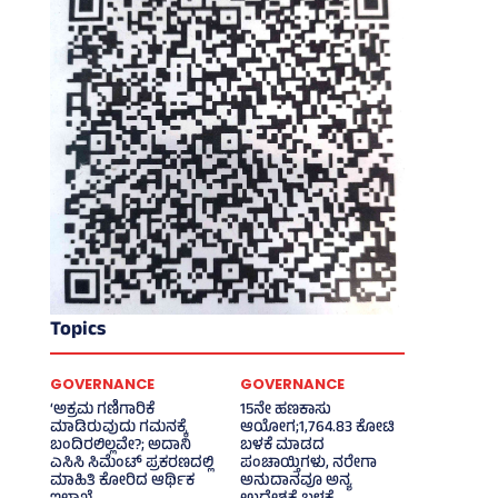
Topics
GOVERNANCE
GOVERNANCE
‘ಅಕ್ರಮ ಗಣಿಗಾರಿಕೆ
15ನೇ ಹಣಕಾಸು
ಮಾಡಿರುವುದು ಗಮನಕ್ಕೆ
ಆಯೋಗ;1,764.83 ಕೋಟಿ
ಬಂದಿರಲಿಲ್ಲವೇ?; ಅದಾನಿ
ಬಳಕೆ ಮಾಡದ
ಎಸಿಸಿ ಸಿಮೆಂಟ್ ಪ್ರಕರಣದಲ್ಲಿ
ಪಂಚಾಯ್ತಿಗಳು, ನರೇಗಾ
ಮಾಹಿತಿ ಕೋರಿದ ಆರ್ಥಿಕ
ಅನುದಾನವೂ ಅನ್ಯ