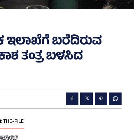
ಿಕ ಇಲಾಖೆಗೆ ಬರೆದಿರುವ
ಾಶ ತಂತ್ರ ಬಳಸಿದ
t THE-FILE