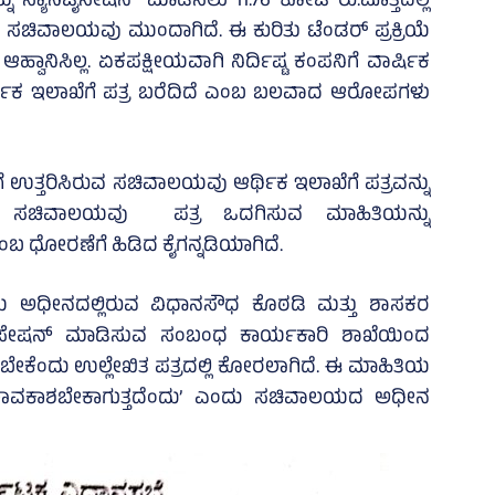
ಸ್ಯಾನಿಟೈಸೇಷನ್‌ ಮಾಡಿಸಲು 11.76 ಕೋಟಿ ರು.ಮೊತ್ತದಲ್ಲಿ
ಭೆ ಸಚಿವಾಲಯವು ಮುಂದಾಗಿದೆ. ಈ ಕುರಿತು ಟೆಂಡರ್‌ ಪ್ರಕ್ರಿಯೆ
ಹ್ವಾನಿಸಿಲ್ಲ. ಏಕಪಕ್ಷೀಯವಾಗಿ ನಿರ್ದಿಷ್ಟ ಕಂಪನಿಗೆ ವಾರ್ಷಿಕ
ಆರ್ಥಿಕ ಇಲಾಖೆಗೆ ಪತ್ರ ಬರೆದಿದೆ ಎಂಬ ಬಲವಾದ ಆರೋಪಗಳು
ಜಿಗೆ ಉತ್ತರಿಸಿರುವ ಸಚಿವಾಲಯವು ಆರ್ಥಿಕ ಇಲಾಖೆಗೆ ಪತ್ರವನ್ನು
ಿರುವ ಸಚಿವಾಲಯವು ಪತ್ರ ಒದಗಿಸುವ ಮಾಹಿತಿಯನ್ನು
ಂಬ ಧೋರಣೆಗೆ ಹಿಡಿದ ಕೈಗನ್ನಡಿಯಾಗಿದೆ.
ಾಲಯ ಅಧೀನದಲ್ಲಿರುವ ವಿಧಾನಸೌಧ ಕೊಠಡಿ ಮತ್ತು ಶಾಸಕರ
ಟೈಸೇಷನ್‌ ಮಾಡಿಸುವ ಸಂಬಂಧ ಕಾರ್ಯಕಾರಿ ಶಾಖೆಯಿಂದ
ಿಸಬೇಕೆಂದು ಉಲ್ಲೇಖಿತ ಪತ್ರದಲ್ಲಿ ಕೋರಲಾಗಿದೆ. ಈ ಮಾಹಿತಿಯ
 ಕಾಲಾವಕಾಶಬೇಕಾಗುತ್ತದೆಂದು’ ಎಂದು ಸಚಿವಾಲಯದ ಅಧೀನ