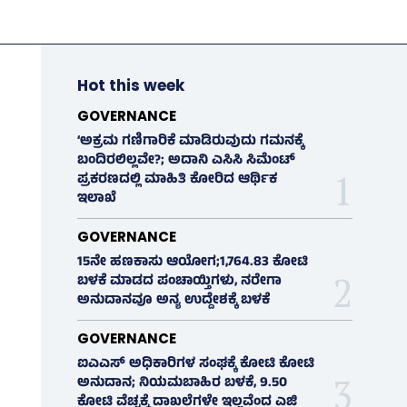
Hot this week
GOVERNANCE
‘ಅಕ್ರಮ ಗಣಿಗಾರಿಕೆ ಮಾಡಿರುವುದು ಗಮನಕ್ಕೆ
ಬಂದಿರಲಿಲ್ಲವೇ?; ಅದಾನಿ ಎಸಿಸಿ ಸಿಮೆಂಟ್
ಪ್ರಕರಣದಲ್ಲಿ ಮಾಹಿತಿ ಕೋರಿದ ಆರ್ಥಿಕ
ಇಲಾಖೆ
GOVERNANCE
15ನೇ ಹಣಕಾಸು ಆಯೋಗ;1,764.83 ಕೋಟಿ
ಬಳಕೆ ಮಾಡದ ಪಂಚಾಯ್ತಿಗಳು, ನರೇಗಾ
ಅನುದಾನವೂ ಅನ್ಯ ಉದ್ದೇಶಕ್ಕೆ ಬಳಕೆ
GOVERNANCE
ಐಎಎಸ್‌ ಅಧಿಕಾರಿಗಳ ಸಂಘಕ್ಕೆ ಕೋಟಿ ಕೋಟಿ
ಅನುದಾನ; ನಿಯಮಬಾಹಿರ ಬಳಕೆ, 9.50
ಕೋಟಿ ವೆಚ್ಚಕ್ಕೆ ದಾಖಲೆಗಳೇ ಇಲ್ಲವೆಂದ ಎಜಿ