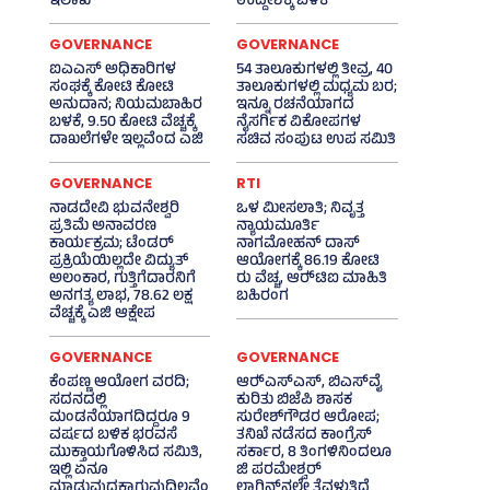
ಇಲಾಖೆ
ಉದ್ದೇಶಕ್ಕೆ ಬಳಕೆ
GOVERNANCE
GOVERNANCE
ಐಎಎಸ್‌ ಅಧಿಕಾರಿಗಳ
54 ತಾಲೂಕುಗಳಲ್ಲಿ ತೀವ್ರ, 40
ಸಂಘಕ್ಕೆ ಕೋಟಿ ಕೋಟಿ
ತಾಲೂಕುಗಳಲ್ಲಿ ಮಧ್ಯಮ ಬರ;
ಅನುದಾನ; ನಿಯಮಬಾಹಿರ
ಇನ್ನೂ ರಚನೆಯಾಗದ
ಬಳಕೆ, 9.50 ಕೋಟಿ ವೆಚ್ಚಕ್ಕೆ
ನೈಸರ್ಗಿಕ ವಿಕೋಪಗಳ
ದಾಖಲೆಗಳೇ ಇಲ್ಲವೆಂದ ಎಜಿ
ಸಚಿವ ಸಂಪುಟ ಉಪ ಸಮಿತಿ
GOVERNANCE
RTI
ನಾಡದೇವಿ ಭುವನೇಶ್ವರಿ
ಒಳ ಮೀಸಲಾತಿ; ನಿವೃತ್ತ
ಪ್ರತಿಮೆ ಅನಾವರಣ
ನ್ಯಾಯಮೂರ್ತಿ
ಕಾರ್ಯಕ್ರಮ; ಟೆಂಡರ್
ನಾಗಮೋಹನ್ ದಾಸ್
ಪ್ರಕ್ರಿಯೆಯಿಲ್ಲದೇ ವಿದ್ಯುತ್‌
ಆಯೋಗಕ್ಕೆ 86.19 ಕೋಟಿ
ಅಲಂಕಾರ, ಗುತ್ತಿಗೆದಾರನಿಗೆ
ರು ವೆಚ್ಚ, ಆರ್‍‌ಟಿಐ ಮಾಹಿತಿ
ಅನಗತ್ಯ ಲಾಭ, 78.62 ಲಕ್ಷ
ಬಹಿರಂಗ
ವೆಚ್ಚಕ್ಕೆ ಎಜಿ ಆಕ್ಷೇಪ
GOVERNANCE
GOVERNANCE
ಕೆಂಪಣ್ಣ ಆಯೋಗ ವರದಿ;
ಆರ್‍‌ಎಸ್‌ಎಸ್‌, ಬಿಎಸ್‌ವೈ
ಸದನದಲ್ಲಿ
ಕುರಿತು ಬಿಜೆಪಿ ಶಾಸಕ
ಮಂಡನೆಯಾಗದಿದ್ದರೂ 9
ಸುರೇಶ್‌ಗೌಡರ ಆರೋಪ;
ವರ್ಷದ ಬಳಿಕ ಭರವಸೆ
ತನಿಖೆ ನಡೆಸದ ಕಾಂಗ್ರೆಸ್‌
ಮುಕ್ತಾಯಗೊಳಿಸಿದ ಸಮಿತಿ,
ಸರ್ಕಾರ, 8 ತಿಂಗಳಿನಿಂದಲೂ
ಇಲ್ಲಿ ಏನೂ
ಜಿ ಪರಮೇಶ್ವರ್
ಮಾಡುವುದಕ್ಕಾಗುವುದಿಲ್ಲವೆಂ
ಲಾಗಿನ್‌ನಲ್ಲೇ ತೆವಳುತ್ತಿದೆ