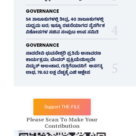
GOVERNANCE
54 ತಾಲೂಕುಗಳಲ್ಲಿ ತೀವ್ರ, 40 ತಾಲೂಕುಗಳಲ್ಲಿ
ಮಧ್ಯಮ ಬರ; ಇನ್ನೂ ರಚನೆಯಾಗದ ನೈಸರ್ಗಿಕ
ವಿಕೋಪಗಳ ಸಚಿವ ಸಂಪುಟ ಉಪ ಸಮಿತಿ
GOVERNANCE
ನಾಡದೇವಿ ಭುವನೇಶ್ವರಿ ಪ್ರತಿಮೆ ಅನಾವರಣ
ಕಾರ್ಯಕ್ರಮ; ಟೆಂಡರ್ ಪ್ರಕ್ರಿಯೆಯಿಲ್ಲದೇ
ವಿದ್ಯುತ್‌ ಅಲಂಕಾರ, ಗುತ್ತಿಗೆದಾರನಿಗೆ ಅನಗತ್ಯ
ಲಾಭ, 78.62 ಲಕ್ಷ ವೆಚ್ಚಕ್ಕೆ ಎಜಿ ಆಕ್ಷೇಪ
Support THE-FILE
Please Scan To Make Your
Contribution