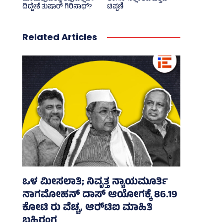
ದಿದ್ದೇಕೆ ತುಷಾರ್ ಗಿರಿನಾಥ್?
ಟಿಪ್ಪಣಿ
Related Articles
ಒಳ ಮೀಸಲಾತಿ; ನಿವೃತ್ತ ನ್ಯಾಯಮೂರ್ತಿ
ನಾಗಮೋಹನ್ ದಾಸ್ ಆಯೋಗಕ್ಕೆ 86.19
ಕೋಟಿ ರು ವೆಚ್ಚ, ಆರ್‍‌ಟಿಐ ಮಾಹಿತಿ
ಬಹಿರಂಗ