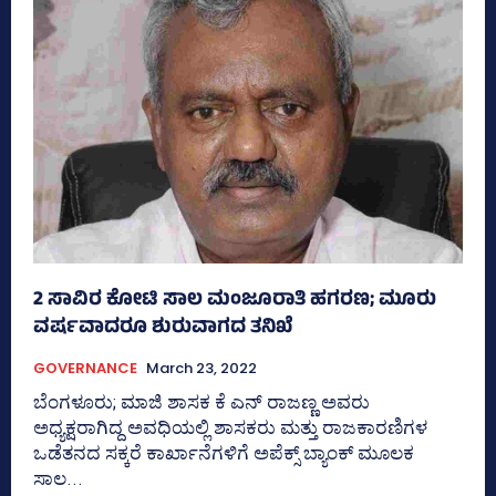
2 ಸಾವಿರ ಕೋಟಿ ಸಾಲ ಮಂಜೂರಾತಿ ಹಗರಣ; ಮೂರು
ವರ್ಷವಾದರೂ ಶುರುವಾಗದ ತನಿಖೆ
GOVERNANCE
March 23, 2022
ಬೆಂಗಳೂರು; ಮಾಜಿ ಶಾಸಕ ಕೆ ಎನ್‌ ರಾಜಣ್ಣ ಅವರು
ಅಧ್ಯಕ್ಷರಾಗಿದ್ದ ಅವಧಿಯಲ್ಲಿ ಶಾಸಕರು ಮತ್ತು ರಾಜಕಾರಣಿಗಳ
ಒಡೆತನದ ಸಕ್ಕರೆ ಕಾರ್ಖಾನೆಗಳಿಗೆ ಅಪೆಕ್ಸ್‌ ಬ್ಯಾಂಕ್‌ ಮೂಲಕ
ಸಾಲ...