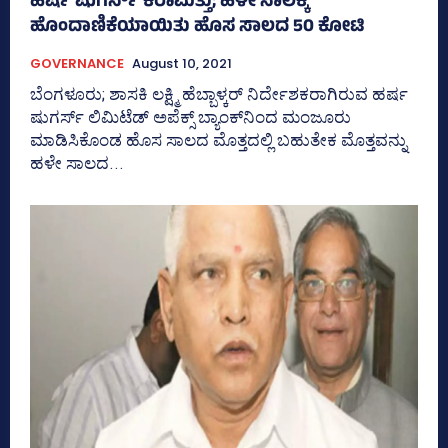
ಹರ್ಷ ಷುಗರ್ಸ್‌ ಕರಾಮತ್ತು; ಹಳೇ ಸಾಲಕ್ಕೆ
ಹೊಂದಾಣಿಕೆಯಾಯಿತು ಹೊಸ ಸಾಲದ 50 ಕೋಟಿ
GOVERNANCE
August 10, 2021
ಬೆಂಗಳೂರು; ಶಾಸಕಿ ಲಕ್ಷ್ಮಿ ಹೆಬ್ಬಾಳ್ಕರ್‌ ನಿರ್ದೇಶಕರಾಗಿರುವ ಹರ್ಷ
ಷುಗರ್ಸ್‌ ಲಿಮಿಟೆಡ್‌ ಅಪೆಕ್ಸ್‌ ಬ್ಯಾಂಕ್‌ನಿಂದ ಮಂಜೂರು
ಮಾಡಿಸಿಕೊಂಡ ಹೊಸ ಸಾಲದ ಮೊತ್ತದಲ್ಲಿ ಬಹುತೇಕ ಮೊತ್ತವನ್ನು
ಹಳೇ ಸಾಲದ...