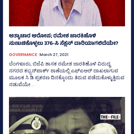
ಅತ್ಯಾಚಾರ ಆರೋಪ; ರಮೇಶ ಜಾರಕಿಹೊಳಿ
ನುಣುಚಿಕೊಳ್ಳಲು 376-ಸಿ ಸೆಕ್ಷನ್ ದಾರಿಯಾಗಲಿದೆಯೇ?
GOVERNANCE
March 27, 2021
ಬೆಂಗಳೂರು; ಬಿಜೆಪಿ ಶಾಸಕ ರಮೇಶ ಜಾರಕಿಹೊಳಿ ವಿರುದ್ಧ
ನಗರದ ಕಬ್ಬನ್‌ಪಾರ್ಕ್ ಠಾಣೆಯಲ್ಲಿ ಎಫ್‌ಐಆರ್‌ ದಾಖಲಾಗುವ
ಮೂಲಕ ಸಿ ಡಿ ಪ್ರಕರಣ ದಿನಕ್ಕೊಂದು ತಿರುವ ಪಡೆದುಕೊಳ್ಳುತ್ತಿರುವ
ನಡುವೆಯೇ...