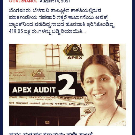
GOVERNANCE
August 14, 2021
ಬೆಂಗಳೂರು; ಬೆಳಗಾವಿ ತಾಲ್ಲೂಕಿನ ಕಾಕತಿಯಲ್ಲಿರುವ
ಮಾರ್ಕಂಡೇಯ ಸಹಹಾರಿ ಸಕ್ಕರೆ ಕಾರ್ಖಾನೆಯು ಅಪೆಕ್ಸ್‌
ಬ್ಯಾಂಕ್‌ನಿಂದ ಪಡೆದಿದ್ದ ಸಾಲದ ಹೊರಬಾಕಿ ಇರಿಸಿಕೊಂಡಿದ್ದ
419.05 ಲಕ್ಷ ರು.ಗಳನ್ನು ಬಡ್ಡಿ ರಿಯಾಯಿತಿ...