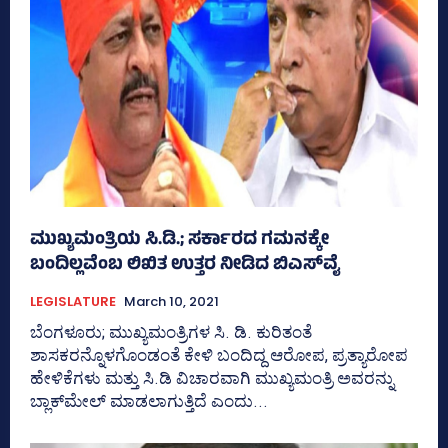
ಮುಖ್ಯಮಂತ್ರಿಯ ಸಿ.ಡಿ.; ಸರ್ಕಾರದ ಗಮನಕ್ಕೇ
ಬಂದಿಲ್ಲವೆಂಬ ಲಿಖಿತ ಉತ್ತರ ನೀಡಿದ ಬಿಎಸ್‌ವೈ
LEGISLATURE
March 10, 2021
ಬೆಂಗಳೂರು; ಮುಖ್ಯಮಂತ್ರಿಗಳ ಸಿ. ಡಿ. ಕುರಿತಂತೆ
ಶಾಸಕರನ್ನೊಳಗೊಂಡಂತೆ ಕೇಳಿ ಬಂದಿದ್ದ ಆರೋಪ, ಪ್ರತ್ಯಾರೋಪ
ಹೇಳಿಕೆಗಳು ಮತ್ತು ಸಿ.ಡಿ ವಿಚಾರವಾಗಿ ಮುಖ್ಯಮಂತ್ರಿ ಅವರನ್ನು
ಬ್ಲಾಕ್‌ಮೇಲ್‌ ಮಾಡಲಾಗುತ್ತಿದೆ ಎಂದು...