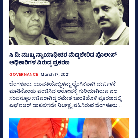
ಸಿ ಡಿ; ಮುಖ್ಯ ನ್ಯಾಯಾಧೀಶರ ಮೆಟ್ಟಿಲೇರಿದ ಪೊಲೀಸ್‌
ಅಧಿಕಾರಿಗಳ ವಿರುದ್ಧ ಪ್ರಕರಣ
GOVERNANCE
March 17, 2021
ಬೆಂಗಳೂರು: ಯುವತಿಯೊಬ್ಬಳನ್ನು ಲೈಂಗಿಕವಾಗಿ ದುರ್ಬಳಕೆ
ಮಾಡಿಕೊಂಡು ವಂಚಿಸಿದ ಆರೋಪಕ್ಕೆ ಗುರಿಯಾಗಿರುವ ಜಲ
ಸಂಪನ್ಮೂಲ ಸಚಿವರಾಗಿದ್ದ ರಮೇಶ ಜಾರಕಿಹೊಳಿ ಪ್ರಕರಣದಲ್ಲಿ
ಎಫ್‌ಐಆರ್‌ ದಾಖಲಿಸದೇ ನಿರ್ಲಕ್ಷ್ಯ ವಹಿಸಿರುವ ಬೆಂಗಳೂರು...