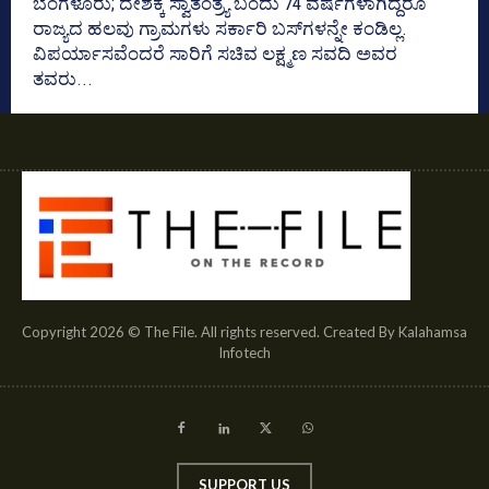
ಬೆಂಗಳೂರು; ದೇಶಕ್ಕೆ ಸ್ವಾತಂತ್ರ್ಯ ಬಂದು 74 ವರ್ಷಗಳಾಗಿದ್ದರೂ
ರಾಜ್ಯದ ಹಲವು ಗ್ರಾಮಗಳು ಸರ್ಕಾರಿ ಬಸ್‌ಗಳನ್ನೇ ಕಂಡಿಲ್ಲ.
ವಿಪರ್ಯಾಸವೆಂದರೆ ಸಾರಿಗೆ ಸಚಿವ ಲಕ್ಷ್ಮಣ ಸವದಿ ಅವರ
ತವರು...
Copyright 2026 © The File. All rights reserved. Created By Kalahamsa
Infotech
SUPPORT US