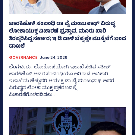
ಜಾರಕಿಹೊಳಿ ಸಂಬಂಧಿ ಡಾ ವೈ ಮಂಜುನಾಥ್ ವಿರುದ್ಧ
ಲೋಕಾಯುಕ್ತ ವಿಚಾರಣೆ ಪ್ರಸ್ತಾವ, ಮೂರು ಬಾರಿ
ತಿರಸ್ಕರಿಸಿದ್ದ ಸರ್ಕಾರ; ಇ ಡಿ ದಾಳಿ ಬೆನ್ನಲ್ಲೇ ಮುನ್ನೆಲೆಗೆ ಬಂದ
ದಾಖಲೆ
GOVERNANCE
June 24, 2026
ಬೆಂಗಳೂರು; ಲೋಕೋಪಯೋಗಿ ಇಲಾಖೆ ಸಚಿವ ಸತೀಶ್‌
ಜಾರಕಿಹೊಳಿ ಅವರ ಸಂಬಂಧಿಯೂ ಆಗಿರುವ ಅಬಕಾರಿ
ಇಲಾಖೆಯ ಹೆಚ್ಚುವರಿ ಆಯುಕ್ತ ಡಾ.ವೈ.ಮಂಜುನಾಥ ಅವರ
ವಿರುದ್ಧದ ಲೋಕಾಯುಕ್ತ ಪ್ರಕರಣದಲ್ಲಿ
ವಿಚಾರಣೆಗೊಳಪಡಿಸಲು...