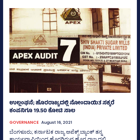
ಉಲ್ಲಂಘನೆ; ಹೊರರಾಜ್ಯದಲ್ಲಿ ನೋಂದಾಯಿತ ಸಕ್ಕರೆ
ಕಂಪನಿಗೂ 19.50 ಕೋಟಿ ಸಾಲ
GOVERNANCE
August 16, 2021
ಬೆಂಗಳೂರು; ಕರ್ನಾಟಕ ರಾಜ್ಯ ಅಪೆಕ್ಸ್‌ ಬ್ಯಾಂಕ್‌ ತನ್ನ
ಕಾರ್ಯವ್ಯಾಪ್ತಿಯಿಂದ ಹೊರಗಿರುವ ಹೊರ ರಾಜ್ಯದಲ್ಲಿ