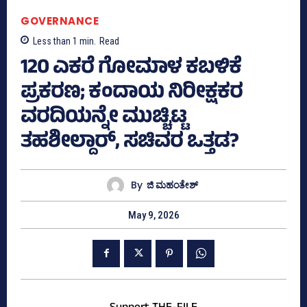
GOVERNANCE
Less than 1
min.
Read
120 ಎಕರೆ ಗೋಮಾಳ ಕಬಳಿಕೆ
ಪ್ರಕರಣ; ಕಂದಾಯ ನಿರೀಕ್ಷಕರ
ವರದಿಯನ್ನೇ ಮುಚ್ಚಿಟ್ಟ
ತಹಶೀಲ್ದಾರ್, ಸಚಿವರ ಒತ್ತಡ?
By
ಜಿ ಮಹಂತೇಶ್
May 9, 2026