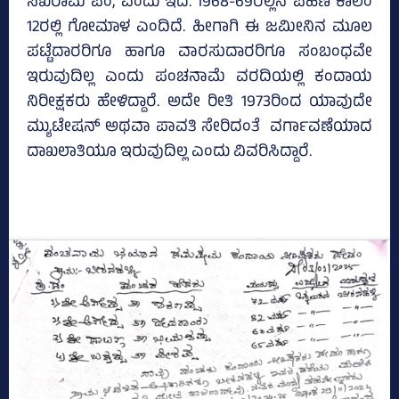
ಸಖರಾಮ ಪಂ, ಎಂದು ಇದೆ. 1968-69ರಲ್ಲಿನ ಪಹಣಿ ಕಾಲಂ
12ರಲ್ಲಿ ಗೋಮಾಳ ಎಂದಿದೆ. ಹೀಗಾಗಿ ಈ ಜಮೀನಿನ ಮೂಲ
ಪಟ್ಟೆದಾರರಿಗೂ ಹಾಗೂ ವಾರಸುದಾರರಿಗೂ ಸಂಬಂಧವೇ
ಇರುವುದಿಲ್ಲ ಎಂದು ಪಂಚನಾಮೆ ವರದಿಯಲ್ಲಿ ಕಂದಾಯ
ನಿರೀಕ್ಷಕರು ಹೇಳಿದ್ದಾರೆ. ಅದೇ ರೀತಿ 1973ರಿಂದ ಯಾವುದೇ
ಮ್ಯುಟೇಷನ್ ಅಥವಾ ಪಾವತಿ ಸೇರಿದಂತೆ ವರ್ಗಾವಣೆಯಾದ
ದಾಖಲಾತಿಯೂ ಇರುವುದಿಲ್ಲ ಎಂದು ವಿವರಿಸಿದ್ದಾರೆ.