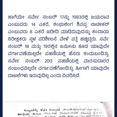
ಹಾಗೆಯೇ ಸರ್ವೇ ನಂಬರ್‍‌ 17ನ್ನು 1983ರಲ್ಲಿ ಜಯರಾವ
ಎಂಬುವರು 14 ಎಕರೆ, ಶಂಭುಲಿಂಗ ಶಿವಪ್ಪ ನಾಟೀಕರ್
ಎಂಬುವರು 8 ಎಕರೆ ಖರೀದಿ ಮಾಡಿರುವುದನ್ನು ಕಂದಾಯ
ನಿರೀಕ್ಷಕರು ಸ್ಥಳ ಪರಿಶೀಲನೆ ವೇಳೆ ಪತ್ತೆ ಹಚ್ಚಿದ್ದರು. ಸರ್ವೆ
ನಂಬರ್‍‌ 18 ಮತ್ತು 19ರಲ್ಲಿನ ಜಮೀನು ಕೂಡ ಯಾವುದೇ
ವರ್ಗಾವಣೆಯಿಲ್ಲದೇ ಪಹಣಿಯಲ್ಲಿ ಹೆಸರು ಕಂಡುಬಂದಿತ್ತು.
ಸರ್ವೇ ನಂಬರ್‍‌ 20ರ ಪಹಣಿಯಲ್ಲಿ ವಾರಸುದಾರರ
ಸಂಬಂಧವಿಲ್ಲದೇ ವರ್ಗಾವಣೆಗೊಂಡಿತ್ತು. ಹೀಗಾಗಿ ಯಾವುದೇ
ದಾಖಲೆಗಳು ಇರುವುದಿಲ್ಲ ಎಂದು ವಿವರಿಸಿದೆ.