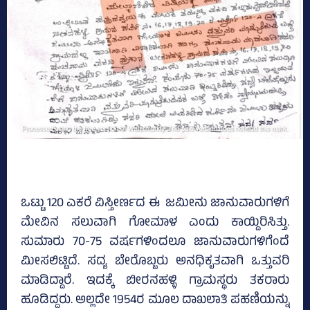
ಒಟ್ಟು 120 ಎಕರೆ ವಿಸ್ತೀರ್ಣದ ಈ ಜಮೀನು ಜಾನುವಾರುಗಳಿಗೆ
ಮೇವಿನ ಸಲುವಾಗಿ ಗೋಮಾಳ ಎಂದು ಕಾಯ್ದಿರಿಸಿತ್ತು.
ಸುಮಾರು 70-75 ವರ್ಷಗಳಿಂದಲೂ ಜಾನುವಾರುಗಳಿಗೆಂದೆ
ಮೀಸಲಿಟ್ಟಿದೆ. ಸದ್ಯ ಬೇರೊಬ್ಬರು ಅನಧಿಕೃತವಾಗಿ ಒತ್ತುವರಿ
ಮಾಡಿದ್ದಾರೆ. ಇದಕ್ಕೆ ಬೀರನಹಳ್ಳಿ ಗ್ರಾಮಸ್ಥರು ತಕರಾರು
ಹೂಡಿದ್ದರು. ಅಲ್ಲದೇ 1954ರ ಮೂಲ ದಾಖಲಾತಿ ಪಹಣಿಯನ್ನು